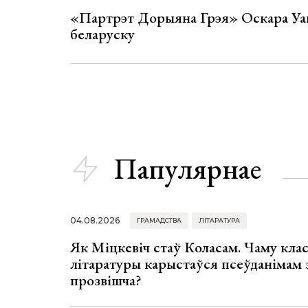
«Партрэт Дорыяна Грэя» Оскара Уай
беларуску
Папулярнае
04.08.2026
ГРАМАДСТВА
ЛІТАРАТУРА
Як Міцкевіч стаў Коласам. Чаму клас
літаратуры карыстаўся псеўданімам 
прозвішча?