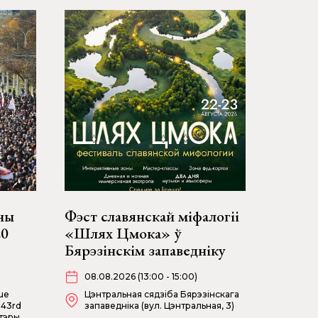
іны
Фэст славянскай міфалогіі
20
«Шлях Цмока» ў
Бярэзінскім запаведніку
08.08.2026 (13:00 - 15:00)
ue
Цэнтральная сядзіба Бярэзінскага
 43rd
запаведніка (вул. Цэнтральная, 3)
атэры