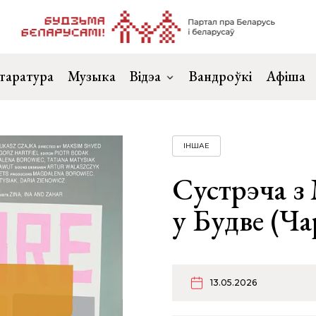
таратура
Музыка
Відэа
Вандроўкі
Афіша
ІНШАЕ
Сустрэча з
у Будве (Ч
13.05.2026