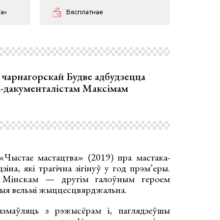
va»
Бясплатнае
у чарнагорскай Будве адбудзецца
м-дакументалістам Максімам
«Чыстае мастацтва» (2019) пра мастака-
іна, які трагічна зігінуў у год прэм’еры.
 Мінскам — другім галоўным героем
ныя вельмі жыццесцвярджальна.
азмаўляць з рэжысёрам і, паглядзеўшы