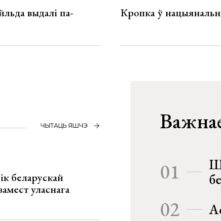
льда выдалі па-
Кропка ў нацыянальн
Важнае
ЧЫТАЦЬ ЯШЧЭ
Ш
01
ік беларускай
б
замест уласнага
02
А