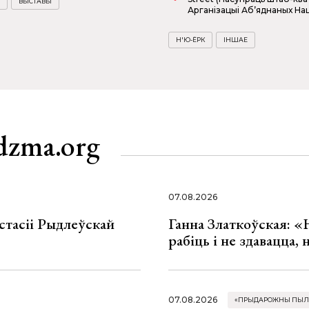
ВЫСТАВЫ
Арганізацыі Аб’яднаных На
Н'Ю-ЁРК
ІНШАЕ
dzma.org
07.08.2026
стасіі Рыдлеўскай
Ганна Златкоўская: «
рабіць і не здавацца,
07.08.2026
«ПРЫДАРОЖНЫ ПЫЛ