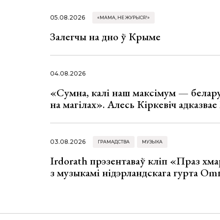
05.08.2026
«МАМА, НЕ ЖУРЫСЯ!»
Залегчы на дно ў Крыме
04.08.2026
«Сумна, калі наш максімум — белар
на магілах». Алесь Кіркевіч адказва
03.08.2026
ГРАМАДСТВА
МУЗЫКА
Irdorath прэзентаваў кліп «Праз хм
з музыкамі нідэрландскага гурта Om