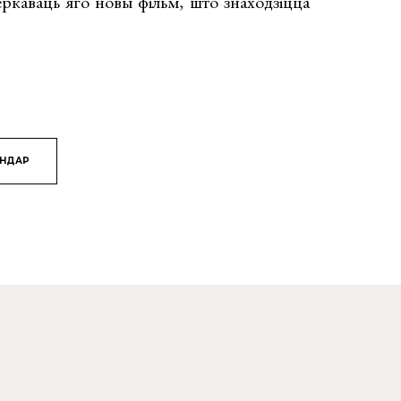
ркаваць яго новы фільм, што знаходзіцца
ЯНДАР