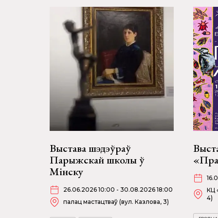
Выстава шэдэўраў
Выст
Парыжскай школы ў
«Пра
Мінску
16.
26.06.2026 10:00 - 30.08.2026 18:00
КЦ 
4)
палац мастацтваў (вул. Казлова, 3)