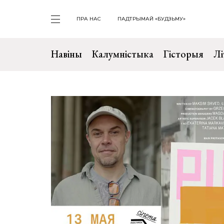
ПРА НАС
ПАДТРЫМАЙ «БУДЗЬМУ»
Навіны
Калумністыка
Гісторыя
Лі