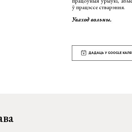
працоўныя ўрыўкі, абме
ў працэссе стварэння.
Уваход вольны.
ДАДАЦЬ У GOOGLE КАЛ
ава