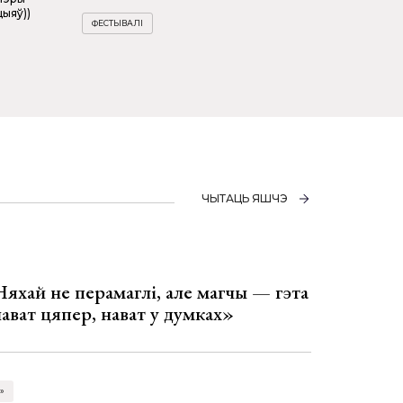
цыяў))
ФЕСТЫВАЛІ
ЧЫТАЦЬ ЯШЧЭ
Няхай не перамаглі, але магчы — гэта
 нават цяпер, нават у думках»
»