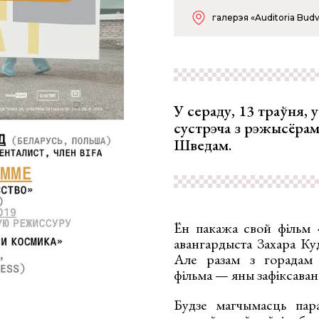
галерэя «Auditoria Bud
У сераду, 13 траўня, 
сустрэча з рэжысёра
Шведам.
Ён пакажа свой фільм 
авангардыста Захара Кудз
Але разам з горадам
фільма — яны зафіксава
Будзе магчымасць пар