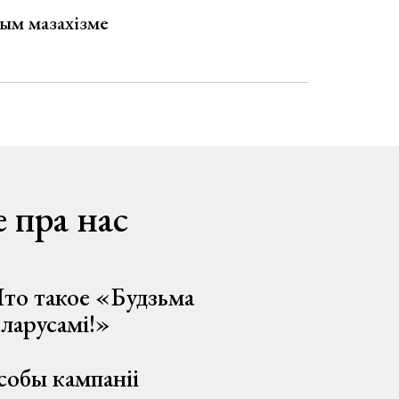
ым мазахізме
 пра нас
то такое «Будзьма
еларусамі!»
собы кампаніі