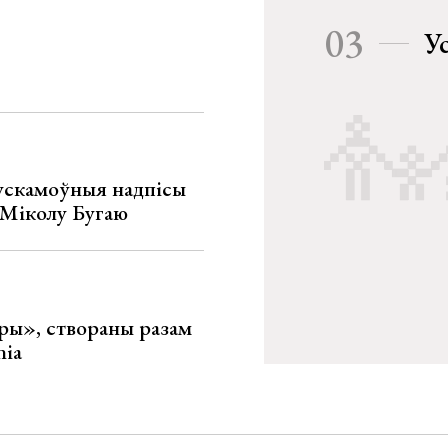
03
У
ускамоўныя надпісы
е Міколу Бугаю
ары», створаны разам
nia