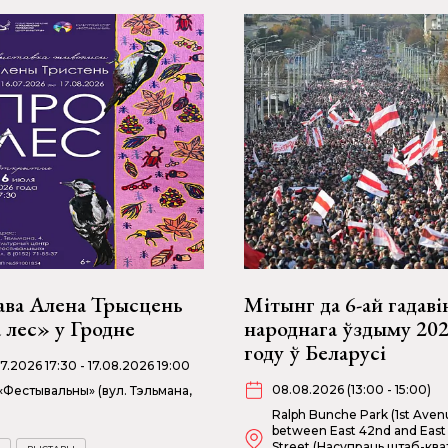
ава Алена Трысцень
Мітынг да 6-ай гадав
 лес» у Гродне
народнага ўздыму 20
году ў Беларусі
07.2026 17:30 - 17.08.2026 19:00
08.08.2026 (13:00 - 15:00)
«Фестывальны» (вул. Тэльмана,
Ralph Bunche Park (1st Aven
between East 42nd and East
Street (Насупраць штаб-кв