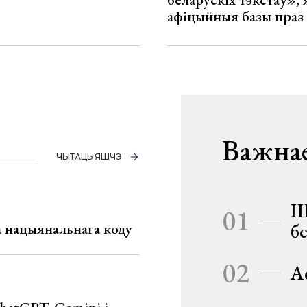
афіцыйныя базы праз
Важнае
ЧЫТАЦЬ ЯШЧЭ
Ш
01
га нацыянальнага коду
б
02
А