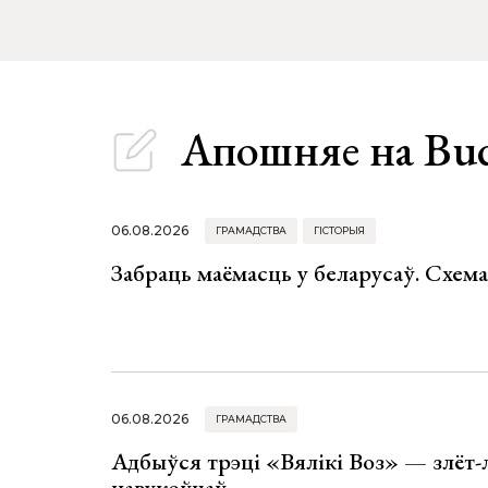
Апошняе
на Bu
06.08.2026
ГРАМАДСТВА
ГІСТОРЫЯ
Забраць маёмасць у беларусаў. Схем
06.08.2026
ГРАМАДСТВА
Адбыўся трэці «Вялікі Воз» — злёт-
навукоўцаў