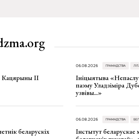
dzma.org
06.08.2026
ГРАМАДСТВА
ЛІТ
а Кацярыны ІІ
Ініцыятыва «Непаслу
паэму Уладзіміра Дуб
узвівы...»
06.08.2026
ГРАМАДСТВА
БЕ
летнік беларускіх
Інстытут беларускае
беларускіх тэкстаў», я