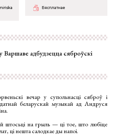
mińska
Бясплатнае
 у Варшаве адбудзецца сяброўскі
эрвеньскі вечар у супольнасці сяброў і
ыдатнай беларускай музыкай ад Андруся
на.
ой штосьці на грыль — ці тое, што любіце
ат, ці нешта салодкае ды напоі.