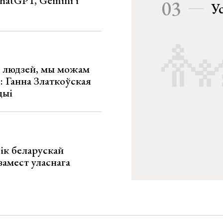
hatGPT, Gemini і
03
У
х людзей, мы можам
»: Ганна Златкоўская
цыі
ік беларускай
замест уласнага