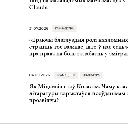
Гайд па малавядомых магчымасцях C
Claude
31.07.2026
ГРАМАДСТВА
«Граючы бязглуздыя ролі нязломны
страціць тое важнае, што ў нас ёсць
пра права на боль і слабасць у эмігра
04.08.2026
ГРАМАДСТВА
ЛІТАРАТУРА
Як Міцкевіч стаў Коласам. Чаму клас
літаратуры карыстаўся псеўданімам 
прозвішча?