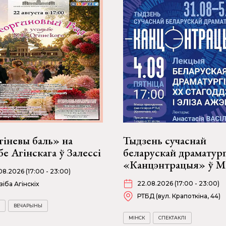
гіневы баль» на
Тыдзень сучаснай
бе Агінскага ў Залессі
беларускай драматург
«Канцэнтрацыя» ў М
08.2026 (17:00 - 23:00)
22.08.2026 (17:00 - 23:00)
зіба Агінскіх
РТБД (вул. Крапоткіна, 44)
ВЕЧАРЫНЫ
МІНСК
СПЕКТАКЛІ