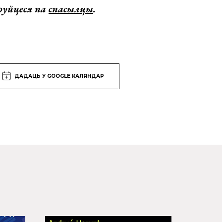
труйцеся па
спасылцы
.
ДАДАЦЬ У GOOGLE КАЛЯНДАР