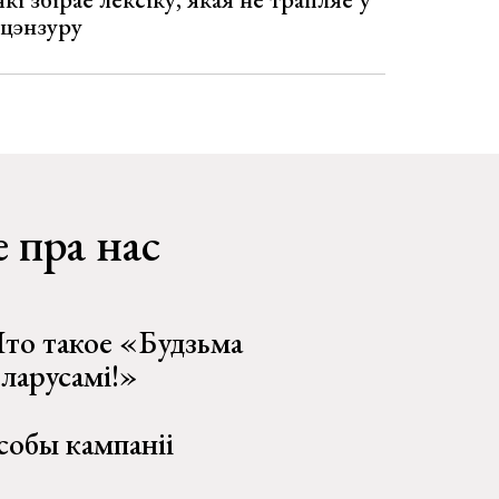
 цэнзуру
 пра нас
то такое «Будзьма
еларусамі!»
собы кампаніі