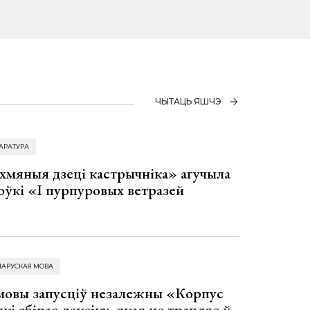
ЧЫТАЦЬ ЯШЧЭ
АРАТУРА
хмяныя дзеці кастрычніка» агучыла
оўкі «І пурпуровых ветразей
ЛАРУСКАЯ МОВА
 мовы запусціў незалежны «Корпус
кі збірае лексіку, якая не трапляе ў