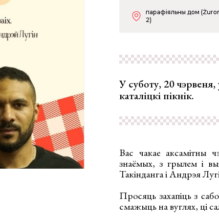
парафіяльны дом (Żuro
2)
У суботу, 20 чэрвеня,
каталіцкі пікнік.
Вас чакае аксамітны ч
знаёмых, з грылем і в
Такінданга і Андрэя Лугі
Просяць захапіць з саб
смажыць на вуглях, ці сал