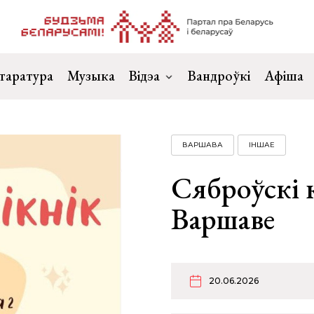
таратура
Музыка
Відэа
Вандроўкі
Афіша
ВАРШАВА
ІНШАЕ
Сяброўскі к
Варшаве
20.06.2026