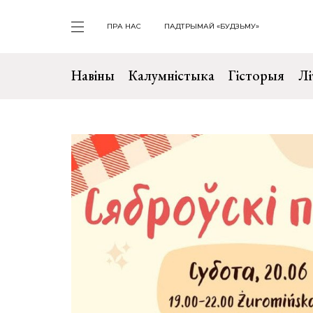
ПРА НАС
ПАДТРЫМАЙ «БУДЗЬМУ»
Навіны
Калумністыка
Гісторыя
Лі