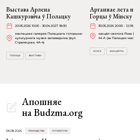
Выстава Арлена
Арганнае лета на 
Кашкурэвіча ў Полацку
Горцы ў Мінску
20.05.2026 10:00 - 30.04.2027 18:00
30.05.2026 20:00 - 12.09.202
мастацкая галерэя Полацкага гісторыка-
касцёл святога Роха (пр-
культурнага музея-запаведніка (вул.
44 А (за Палацам мастацт
Стралецкая, 4A-4)
МІНСК
КАНЦЭРТЫ
ПОЛАЦК
ВЫСТАВЫ
Апошняе
на Budzma.org
06.08.2026
ГРАМАДСТВА
ЛІТАРАТУРА