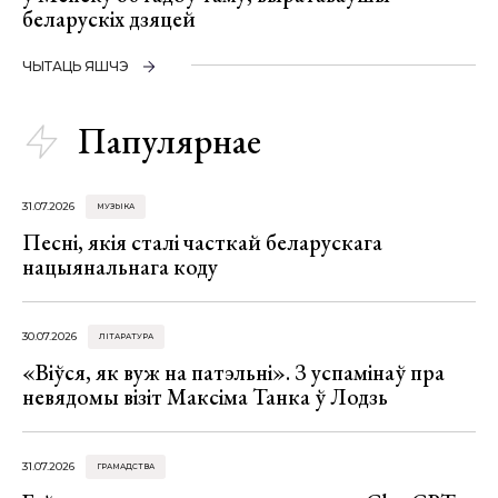
беларускіх дзяцей
ЧЫТАЦЬ ЯШЧЭ
Папулярнае
31.07.2026
МУЗЫКА
Песні, якія сталі часткай беларускага
нацыянальнага коду
30.07.2026
ЛІТАРАТУРА
«Віўся, як вуж на патэльні». З успамінаў пра
невядомы візіт Максіма Танка ў Лодзь
31.07.2026
ГРАМАДСТВА