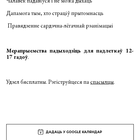
Чалавек падавіўся і не можа дыхаць
Дапамога тым, хто страціў прытомнасць
Правядзенне сардэчна-лёгачнай рэанімацыі
Мерапрыемства падыходзіць для падлеткаў 12-
17 гадоў
.
Удзел бясплатны. Рэгіструйцеся па
спасылцы
.
ДАДАЦЬ У GOOGLE КАЛЯНДАР