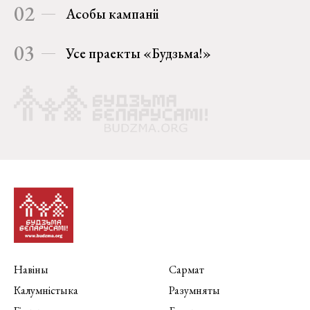
02
Асобы кампаніі
03
Усе праекты «Будзьма!»
Навіны
Сармат
Калумністыка
Разумняты