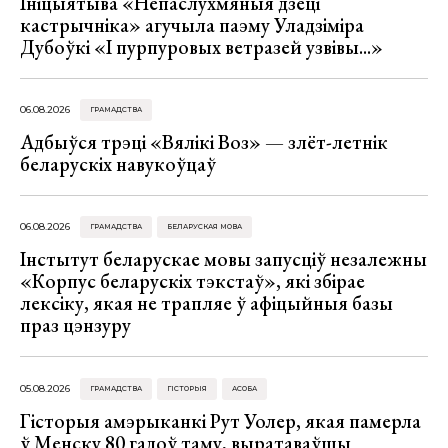
Ініцыятыва «Непаслухмяныя дзеці
кастрычніка» агучыла паэму Уладзіміра
Дубоўкі «І пурпуровых ветразей узвівы...»
06.08.2026
ГРАМАДСТВА
Адбыўся трэці «Вялікі Воз» — злёт-летнік
беларускіх навукоўцаў
06.08.2026
ГРАМАДСТВА
БЕЛАРУСКАЯ МОВА
Інстытут беларускае мовы запусціў незалежны
«Корпус беларускіх тэкстаў», які збірае
лексіку, якая не трапляе ў афіцыйныя базы
праз цэнзуру
05.08.2026
ГРАМАДСТВА
ГІСТОРЫЯ
АСОБА
Гісторыя амэрыканкі Рут Уолер, якая памерла
ў Менску 80 гадоў таму, выратаваўшы