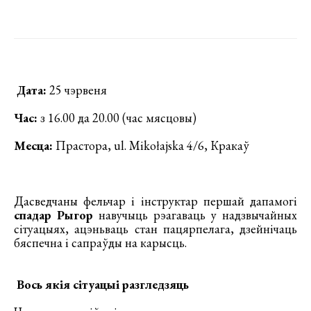
Дата:
25 чэрвеня
Час:
з 16.00 да 20.00 (час мясцовы)
Месца:
Прастора, ul. Mikołajska 4/6, Кракаў
Дасведчаны фельчар і інструктар першай дапамогі
спадар Рыгор
навучыць рэагаваць у надзвычайных
сітуацыях, ацэньваць стан пацярпелага, дзейнічаць
бяспечна і сапраўды на карысць.
Вось якія сітуацыі разгледзяць