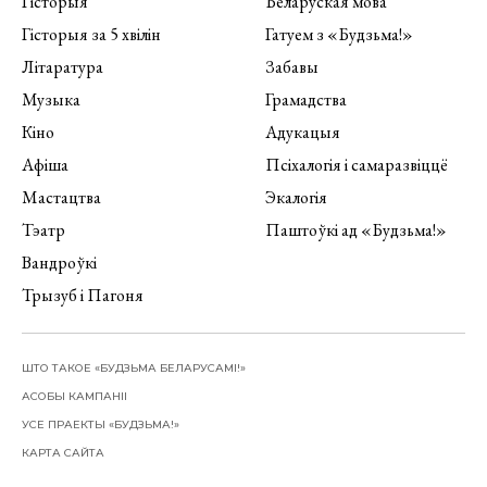
Гісторыя
Беларуская мова
Гісторыя за 5 хвілін
Гатуем з «Будзьма!»
Літаратура
Забавы
Музыка
Грамадства
Кіно
Адукацыя
Афіша
Псіхалогія і самаразвіццё
Мастацтва
Экалогія
Тэатр
Паштоўкі ад «Будзьма!»
Вандроўкі
Трызуб і Пагоня
ШТО ТАКОЕ «БУДЗЬМА БЕЛАРУСАМІ!»
АСОБЫ КАМПАНІІ
УСЕ ПРАЕКТЫ «БУДЗЬМА!»
КАРТА САЙТА