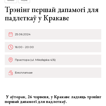
КРАКАЎ
ІНШАЕ
Трэнінг першай дапамогі для
падлеткаў у Кракаве
25.06.2024
16:00 - 20:00
Прастора (ul. Mikołajska 4/6)
Бясплатнае
У аўторак, 26 чэрвеня, у Кракаве ладзяць
трэнінг
першай дапамогі для падлеткаў
.