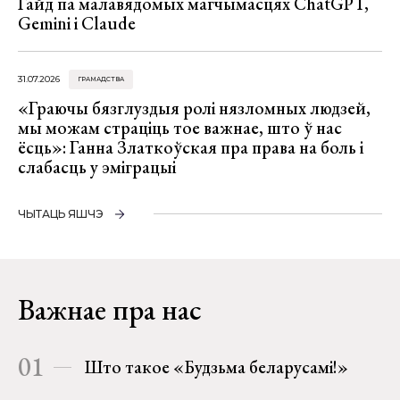
Гайд па малавядомых магчымасцях ChatGPT,
Gemini і Claude
31.07.2026
ГРАМАДСТВА
«Граючы бязглуздыя ролі нязломных людзей,
мы можам страціць тое важнае, што ў нас
ёсць»: Ганна Златкоўская пра права на боль і
слабасць у эміграцыі
ЧЫТАЦЬ ЯШЧЭ
Важнае пра нас
01
Што такое «Будзьма беларусамі!»