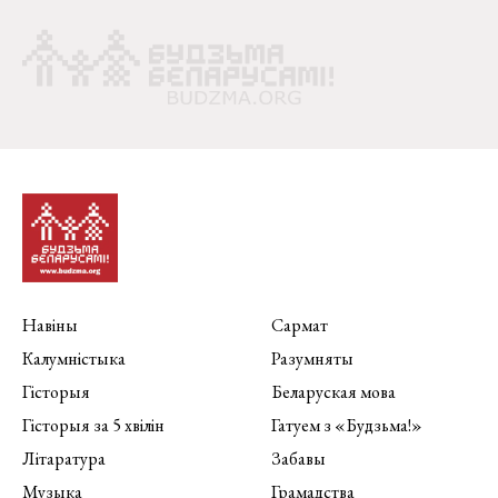
Навіны
Сармат
Калумністыка
Разумняты
Гісторыя
Беларуская мова
Гісторыя за 5 хвілін
Гатуем з «Будзьма!»
Літаратура
Забавы
Музыка
Грамадства