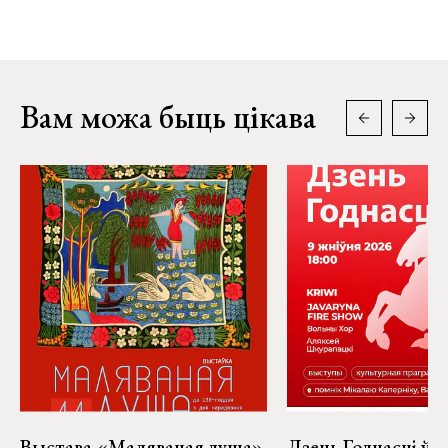
Вам можа быць цікава
Выстава «Маляваная душа»
Дзень Годнасці ў 