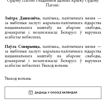
Ордэну Пагоні з наданнем адзнакі Крыжу Ордэну
Пагоні:
Змітра Дашкевіча
, палітыка, палітычнага вязня —
за выбітныя заслугі маральна-палітычнага лідарства
нацыянальнага маштабу на абароне свабоды,
дэмакратыі і незалежнасці Беларусі ў варунках
асабістае небяспекі;
Паўла Севярынца
, палітыка, палітычнага вязня —
за выбітныя заслугі маральна-палітычнага лідарства
нацыянальнага маштабу на абароне свабоды,
дэмакратыі і незалежнасці Беларусі ў варунках
асабістае небяспекі. Уваход вольны.
Уваход вольны.
ДАДАЦЬ У GOOGLE КАЛЯНДАР