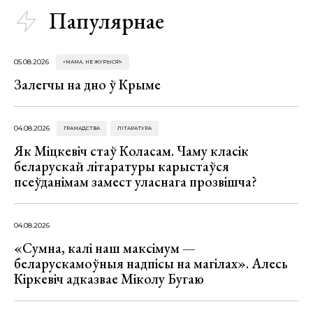
Папулярнае
05.08.2026
«МАМА, НЕ ЖУРЫСЯ!»
Залегчы на дно ў Крыме
04.08.2026
ГРАМАДСТВА
ЛІТАРАТУРА
Як Міцкевіч стаў Коласам. Чаму класік
беларускай літаратуры карыстаўся
псеўданімам замест уласнага прозвішча?
04.08.2026
«Сумна, калі наш максімум —
беларускамоўныя надпісы на магілах». Алесь
Кіркевіч адказвае Міколу Бугаю