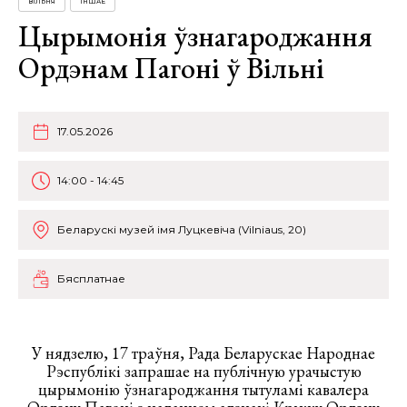
ВІЛЬНЯ
ІНШАЕ
Цырымонія ўзнагароджання
Ордэнам Пагоні ў Вільні
17.05.2026
14:00 - 14:45
Беларускі музей імя Луцкевіча (Vilniaus, 20)
Бясплатнае
⠀
У нядзелю, 17 траўня, Рада Беларускае Народнае
Рэспублікі запрашае на публічную урачыстую
цырымонію ўзнагароджання тытуламі кавалера