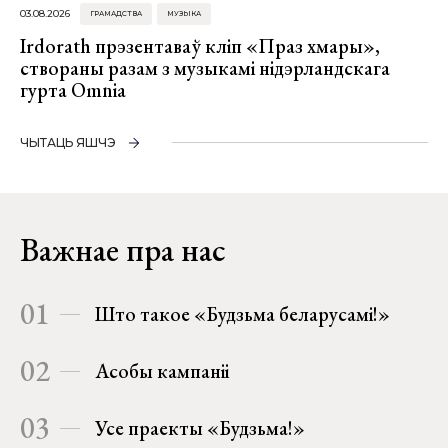
03.08.2026
ГРАМАДСТВА
МУЗЫКА
Irdorath прэзентаваў кліп «Праз хмары»,
створаны разам з музыкамі нідэрландскага
гурта Omnia
ЧЫТАЦЬ ЯШЧЭ
Важнае пра нас
01
Што такое «Будзьма беларусамі!»
02
Асобы кампаніі
03
Усе праекты «Будзьма!»