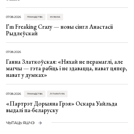
07.08.2026
ГРАМАДСТВА
МУЗЫКА
I’m Freaking Crazy — новы сінгл Анастасіі
Рыдлеўскай
07.08.2026
Ганна Златкоўская: «Няхай не перамаглі, але
магчы — гэта рабіць і не здавацца, нават цяпер,
нават у думках»
07.08.2026
ГРАМАДСТВА
ЛІТАРАТУРА
«Партрэт Дорыяна Грэя» Оскара Уайльда
выдалі па-беларуску
ЧЫТАЦЬ ЯШЧЭ