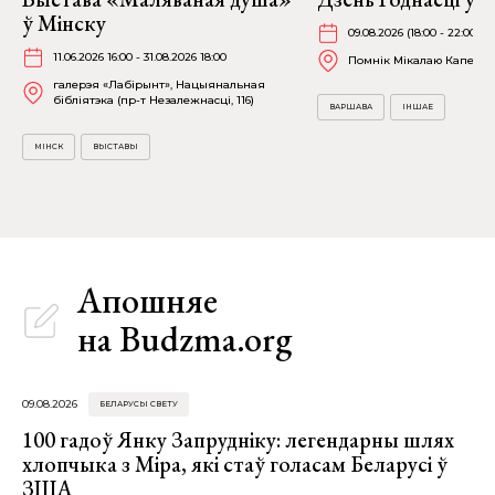
ў Мінску
09.08.2026 (18:00 - 22:00)
11.06.2026 16:00 - 31.08.2026 18:00
Помнік Мікалаю Каперні
галерэя «Лабірынт», Нацыянальная
бібліятэка (пр-т Незалежнасці, 116)
ВАРШАВА
ІНШАЕ
МІНСК
ВЫСТАВЫ
Апошняе
на Budzma.org
09.08.2026
БЕЛАРУСЫ СВЕТУ
100 гадоў Янку Запрудніку: легендарны шлях
хлопчыка з Міра, які стаў голасам Беларусі ў
ЗША