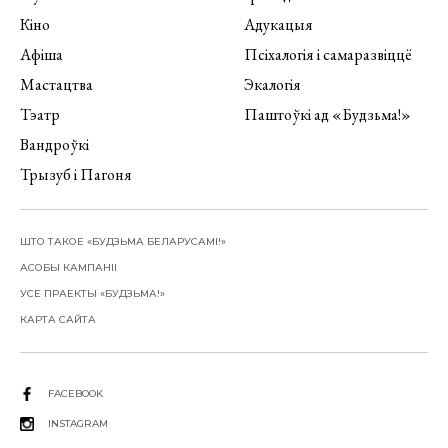
Кіно
Адукацыя
Афіша
Псіхалогія і самаразвіццё
Мастацтва
Экалогія
Тэатр
Паштоўкі ад «Будзьма!»
Вандроўкі
Трызуб і Пагоня
ШТО ТАКОЕ «БУДЗЬМА БЕЛАРУСАМІ!»
АСОБЫ КАМПАНІІ
УСЕ ПРАЕКТЫ «БУДЗЬМА!»
КАРТА САЙТА
FACEBOOK
INSTAGRAM