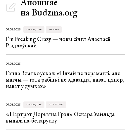
Апошняе
на Budzma.org
07.08.2026
ГРАМАДСТВА
МУЗЫКА
I’m Freaking Crazy — новы сінгл Анастасіі
Рыдлеўскай
07.08.2026
Ганна Златкоўская: «Няхай не перамаглі, але
магчы — гэта рабіць і не здавацца, нават цяпер,
нават у думках»
07.08.2026
ГРАМАДСТВА
ЛІТАРАТУРА
«Партрэт Дорыяна Грэя» Оскара Уайльда
выдалі па-беларуску