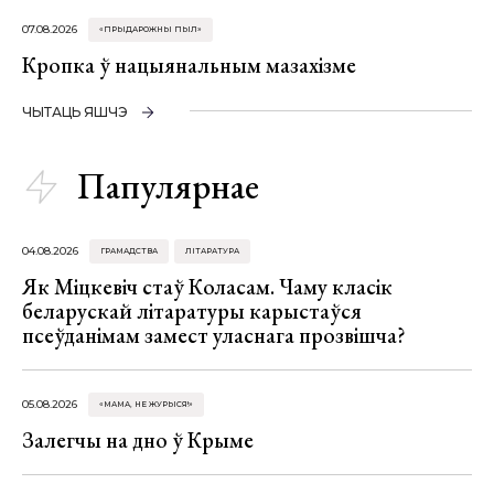
07.08.2026
«ПРЫДАРОЖНЫ ПЫЛ»
Кропка ў нацыянальным мазахізме
ЧЫТАЦЬ ЯШЧЭ
Папулярнае
04.08.2026
ГРАМАДСТВА
ЛІТАРАТУРА
Як Міцкевіч стаў Коласам. Чаму класік
беларускай літаратуры карыстаўся
псеўданімам замест уласнага прозвішча?
05.08.2026
«МАМА, НЕ ЖУРЫСЯ!»
Залегчы на дно ў Крыме