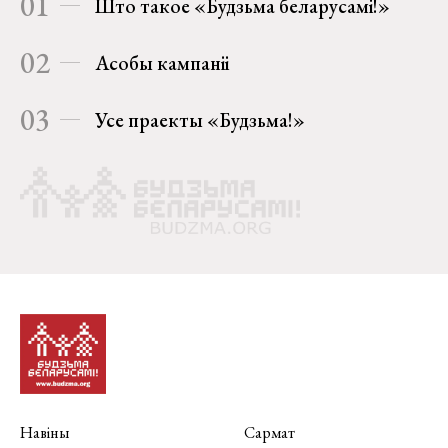
01
Што такое «Будзьма беларусамі!»
02
Асобы кампаніі
03
Усе праекты «Будзьма!»
Навіны
Сармат