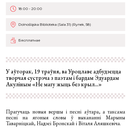
18:00 - 20:00
Dolnośląskа Biblioteka (Sala 31) (Rynek, 58)
Бясплатнае
У аўторак, 19 траўня, ва Уроцлаве адбудзецца
творчая сустрэча з паэтам і бардам Эдуардам
Акуліным «Не магу жыць без крыл...»
Прагучаць новыя вершы і песні аўтара, а таксама
песні на ягоныя словы ў выкананні Марыны
Таварніцкай, Надзеі Бронскай і Віталя Аляшкевіча.