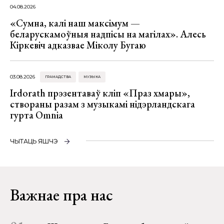
04.08.2026
«Сумна, калі наш максімум —
беларускамоўныя надпісы на магілах». Алесь
Кіркевіч адказвае Міколу Бугаю
03.08.2026
ГРАМАДСТВА
МУЗЫКА
Irdorath прэзентаваў кліп «Праз хмары»,
створаны разам з музыкамі нідэрландскага
гурта Omnia
ЧЫТАЦЬ ЯШЧЭ
Важнае пра нас