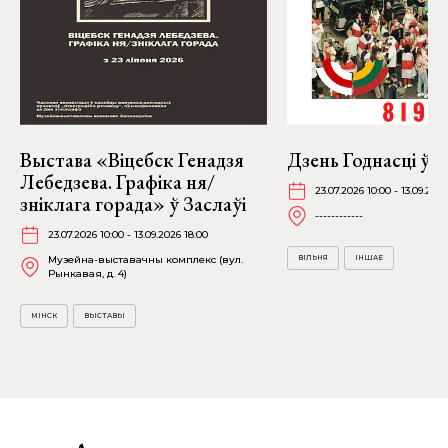
Выстава «Віцебск Генадзя
Дзень Годнасці ў В
Лебедзева. Графіка ня/
23.07.2026 10:00 - 13.09.2026
зніклага горада» ў Заслаўі
------------
23.07.2026 10:00 - 13.09.2026 18:00
Музейна-выставачны комплекс (вул.
ВІЛЬНЯ
ІНШАЕ
Рынкавая, д. 4)
МІНСК
ВЫСТАВЫ