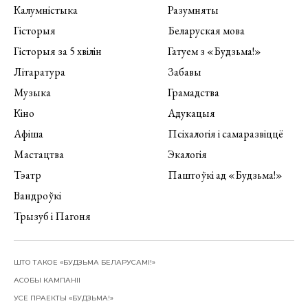
Калумністыка
Разумняты
Гісторыя
Беларуская мова
Гісторыя за 5 хвілін
Гатуем з «Будзьма!»
Літаратура
Забавы
Музыка
Грамадства
Кіно
Адукацыя
Афіша
Псіхалогія і самаразвіццё
Мастацтва
Экалогія
Тэатр
Паштоўкі ад «Будзьма!»
Вандроўкі
Трызуб і Пагоня
ШТО ТАКОЕ «БУДЗЬМА БЕЛАРУСАМІ!»
АСОБЫ КАМПАНІІ
УСЕ ПРАЕКТЫ «БУДЗЬМА!»