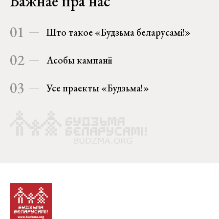
Важнае пра нас
01
Што такое «Будзьма беларусамі!»
02
Асобы кампаніі
03
Усе праекты «Будзьма!»