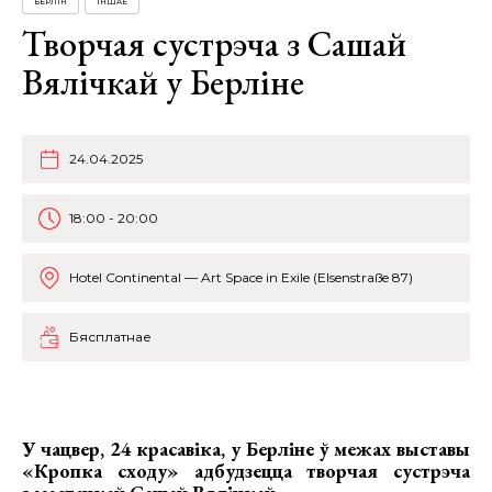
БЕРЛІН
ІНШАЕ
Творчая сустрэча з Сашай
Вялічкай у Берліне
24.04.2025
18:00 - 20:00
Hotel Continental — Art Space in Exile (Elsenstraße 87)
Бясплатнае
У чацвер, 24 красавіка, у Берліне ў межах выставы
«Кропка сходу» адбудзецца
творчая сустрэча