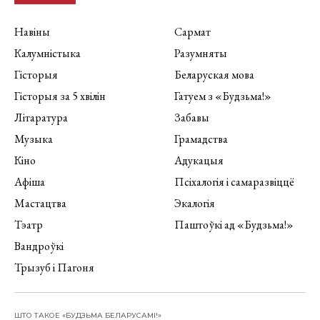
Навіны
Сармат
Калумністыка
Разумняты
Гісторыя
Беларуская мова
Гісторыя за 5 хвілін
Гатуем з «Будзьма!»
Літаратура
Забавы
Музыка
Грамадства
Кіно
Адукацыя
Афіша
Псіхалогія і самаразвіццё
Мастацтва
Экалогія
Тэатр
Паштоўкі ад «Будзьма!»
Вандроўкі
Трызуб і Пагоня
ШТО ТАКОЕ «БУДЗЬМА БЕЛАРУСАМІ!»