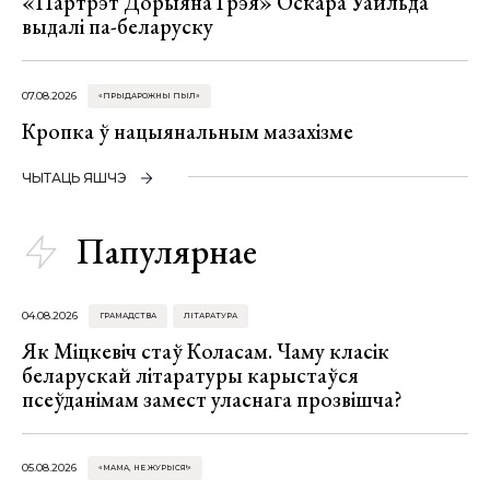
«Партрэт Дорыяна Грэя» Оскара Уайльда
выдалі па-беларуску
07.08.2026
«ПРЫДАРОЖНЫ ПЫЛ»
Кропка ў нацыянальным мазахізме
ЧЫТАЦЬ ЯШЧЭ
Папулярнае
04.08.2026
ГРАМАДСТВА
ЛІТАРАТУРА
Як Міцкевіч стаў Коласам. Чаму класік
беларускай літаратуры карыстаўся
псеўданімам замест уласнага прозвішча?
05.08.2026
«МАМА, НЕ ЖУРЫСЯ!»