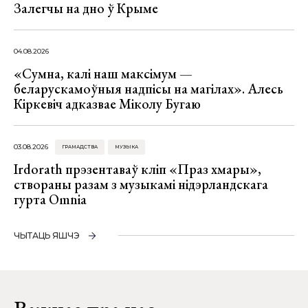
Залегчы на дно ў Крыме
04.08.2026
«Сумна, калі наш максімум —
беларускамоўныя надпісы на магілах». Алесь
Кіркевіч адказвае Міколу Бугаю
03.08.2026
ГРАМАДСТВА
МУЗЫКА
Irdorath прэзентаваў кліп «Праз хмары»,
створаны разам з музыкамі нідэрландскага
гурта Omnia
ЧЫТАЦЬ ЯШЧЭ