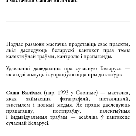
з мастачкай Сашай Вялічкай
.
Падчас размовы мастачка прадставіць свае праекты,
якія даследуюць беларускі кантэкст праз тэмы
калектыўнай траўмы, кантролю і прапаганды.
Удзельнікі даведаюцца пра сучасную Беларусь —
як людзі жывуць і супраціўляюцца пры дыктатуры.
Саша Вялічка
(нар. 1993 у Слоніме) — мастачка,
якая займаецца фатаграфіяй, інсталяцыяй,
тэкстылем і новымі медыя. Яе працы даследуюць
прапаганду, постпраўду, калектыўныя
і індывідуальныя траўмы — асабліва ў кантэксце
сучаснай Беларусі.