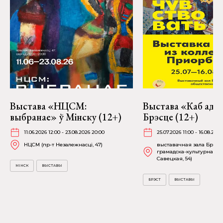
Выстава «НЦСМ:
Выстава «Каб адчу
выбранае» ў Мінску (12+)
Брэсце (12+)
11.06.2026 12:00 - 23.08.2026 20:00
25.07.2026 11:00 - 16.08.2026
НЦСМ (пр-т Незалежнасці, 47)
выставачная зала Брэсц
грамадска-культурнага ц
Савецкая, 54)
МІНСК
ВЫСТАВЫ
БРЭСТ
ВЫСТАВЫ