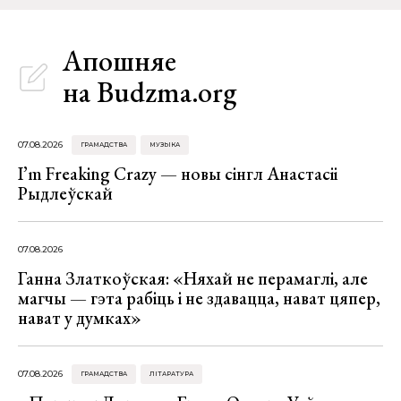
Апошняе
на Budzma.org
07.08.2026
ГРАМАДСТВА
МУЗЫКА
I’m Freaking Crazy — новы сінгл Анастасіі
Рыдлеўскай
07.08.2026
Ганна Златкоўская: «Няхай не перамаглі, але
магчы — гэта рабіць і не здавацца, нават цяпер,
нават у думках»
07.08.2026
ГРАМАДСТВА
ЛІТАРАТУРА