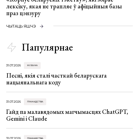
лексіку, якая не трапляе ў афіцыйныя базы
праз цэнзуру
ЧЫТАЦЬ ЯШЧЭ
Папулярнае
31.07.2026
МУЗЫКА
Песні, якія сталі часткай беларускага
нацыянальнага коду
31.07.2026
ГРАМАДСТВА
Гайд па малавядомых магчымасцях ChatGPT,
Gemini і Claude
31.07.2026
ГРАМАДСТВА