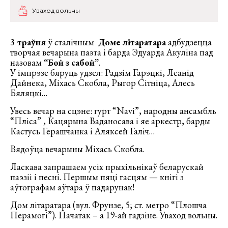
Уваход вольны
3 траўня
ў сталічным
Доме літаратара
адбудзецца
творчая вечарына паэта і барда Эдуарда Акуліна пад
назовам
“Бой з сабой”
.
У імпрэзе бяруць удзел: Радзім Гарэцкі, Леанід
Дайнека, Міхась Скобла, Рыгор Сітніца, Алесь
Бяляцкі…
Увесь вечар на сцэне: гурт “Navi”, народны ансамбль
“Пліса” , Кацярына Ваданосава і яе аркестр, барды
Кастусь Герашчанка і Аляксей Галіч…
Вядоўца вечарыны Міхась Скобла.
Ласкава запрашаем усіх прыхільнікаў беларускай
паэзіі і песні. Першым пяці гасцям — кнігі з
аўтографам аўтара ў падарунак!
Дом літаратара (вул. Фрунзе, 5; ст. метро “Плошча
Перамогі”). Пачатак – а 19-ай гадзіне. Уваход вольны.