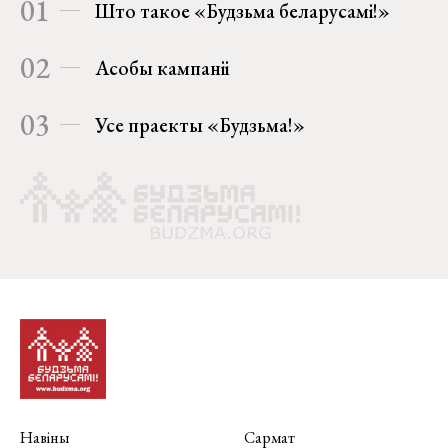
01
Што такое «Будзьма беларусамі!»
02
Асобы кампаніі
03
Усе праекты «Будзьма!»
Навіны
Сармат