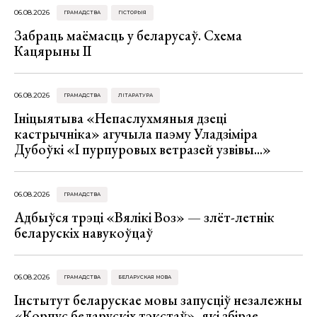
06.08.2026
ГРАМАДСТВА
ГІСТОРЫЯ
Забраць маёмасць у беларусаў. Схема
Кацярыны ІІ
06.08.2026
ГРАМАДСТВА
ЛІТАРАТУРА
Ініцыятыва «Непаслухмяныя дзеці
кастрычніка» агучыла паэму Уладзіміра
Дубоўкі «І пурпуровых ветразей узвівы...»
06.08.2026
ГРАМАДСТВА
Адбыўся трэці «Вялікі Воз» — злёт-летнік
беларускіх навукоўцаў
06.08.2026
ГРАМАДСТВА
БЕЛАРУСКАЯ МОВА
Інстытут беларускае мовы запусціў незалежны
«Корпус беларускіх тэкстаў», які збірае