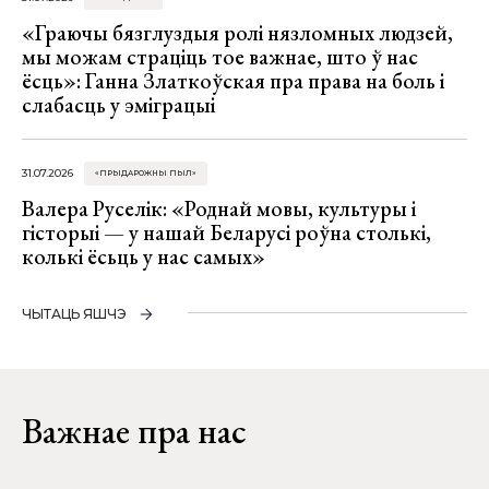
«Граючы бязглуздыя ролі нязломных людзей,
мы можам страціць тое важнае, што ў нас
ёсць»: Ганна Златкоўская пра права на боль і
слабасць у эміграцыі
31.07.2026
«ПРЫДАРОЖНЫ ПЫЛ»
Валера Руселік: «Роднай мовы, культуры і
гісторыі — у нашай Беларусі роўна столькі,
колькі ёсьць у нас самых»
ЧЫТАЦЬ ЯШЧЭ
Важнае пра нас