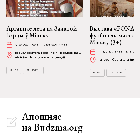
Арганнае лета на Залатой
Выстава «FONART
Горцы ў Мінску
футбол як мастацт
Мінску (3+)
30.05.2026 20:00 - 12.09.2026 22:00
15.07.2026 10:00 - 06.09.2026
касцёл святога Роха (пр-т Незалежнасці,
44 А (за Палацам мастацтваў))
галерэя Савіцкага (пл. Св
МІНСК
КАНЦЭРТЫ
МІНСК
ВЫСТАВЫ
Апошняе
на Budzma.org