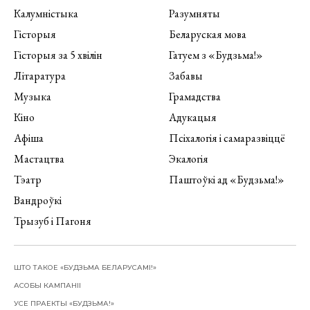
Калумністыка
Разумняты
Гісторыя
Беларуская мова
Гісторыя за 5 хвілін
Гатуем з «Будзьма!»
Літаратура
Забавы
Музыка
Грамадства
Кіно
Адукацыя
Афіша
Псіхалогія і самаразвіццё
Мастацтва
Экалогія
Тэатр
Паштоўкі ад «Будзьма!»
Вандроўкі
Трызуб і Пагоня
ШТО ТАКОЕ «БУДЗЬМА БЕЛАРУСАМІ!»
АСОБЫ КАМПАНІІ
УСЕ ПРАЕКТЫ «БУДЗЬМА!»