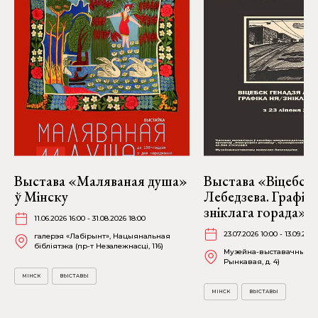
Выстава «Маляваная душа»
Выстава «Віцебск 
ў Мінску
Лебедзева. Графіка
зніклага горада» ў
11.06.2026 16:00 - 31.08.2026 18:00
23.07.2026 10:00 - 13.09.2026
галерэя «Лабірынт», Нацыянальная
бібліятэка (пр-т Незалежнасці, 116)
Музейна-выставачны ком
Рынкавая, д. 4)
МІНСК
ВЫСТАВЫ
МІНСК
ВЫСТАВЫ