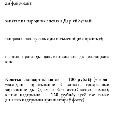
ды файр-найт;
занятак па народных спевах з Дар’яй Зуевай;
танцавальная, гукавыя ды пiсьменнiцкiя практыкi;
начныя прагляды дакументальнага ды мастацкага
кiно.
Кошты:
cтандартны квiток —
100 рублёў
(у кошт
уваходзіць пражыванне ў хатках, трохразовае
харчаванне ды ўдзел ва ўсiх актыўнасцях кэмпа);
квiток падтрымкі —
120 рублёў
(усё тое самае
ды яшчэ падтрымка арганiзатараў фэсту).