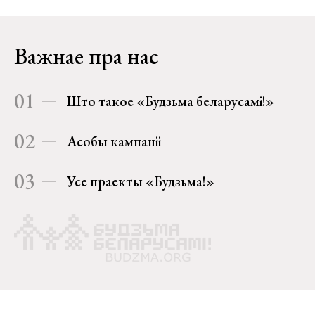
Важнае пра нас
01
Што такое «Будзьма беларусамі!»
02
Асобы кампаніі
03
Усе праекты «Будзьма!»