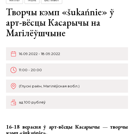
МАГІЛЁЎ
ІНШАЕ
ФЕСТЫВАЛІ
Творчы кэмп «šukańnie» ў
арт-вёсцы Касарычы на
Магілёўшчыне
16.09.2022 - 18.09.2022
11:00 - 20:00
(Глускі раён, Магілёўская вобл.)
ад 100 рублёў
16-18 верасня ў арт-вёсцы Касарычы — творчы
кэмп
«šukańnie»
.