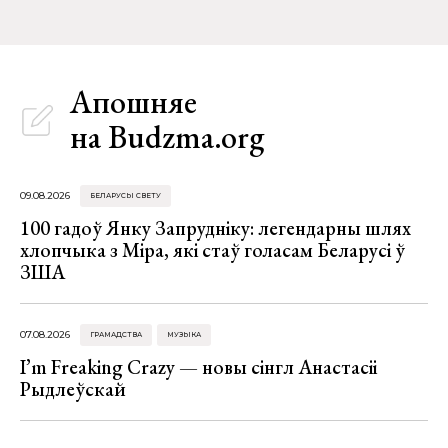
Апошняе
на Budzma.org
09.08.2026
БЕЛАРУСЫ СВЕТУ
100 гадоў Янку Запрудніку: легендарны шлях
хлопчыка з Міра, які стаў голасам Беларусі ў
ЗША
07.08.2026
ГРАМАДСТВА
МУЗЫКА
I’m Freaking Crazy — новы сінгл Анастасіі
Рыдлеўскай