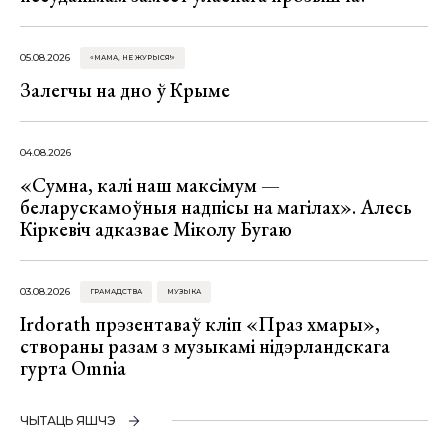
05.08.2026
«МАМА, НЕ ЖУРЫСЯ!»
Залегчы на дно ў Крыме
04.08.2026
«Сумна, калі наш максімум —
беларускамоўныя надпісы на магілах». Алесь
Кіркевіч адказвае Міколу Бугаю
03.08.2026
ГРАМАДСТВА
МУЗЫКА
Irdorath прэзентаваў кліп «Праз хмары»,
створаны разам з музыкамі нідэрландскага
гурта Omnia
ЧЫТАЦЬ ЯШЧЭ