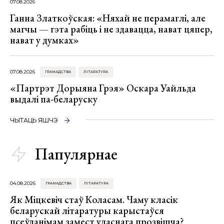
07.08.2026
Ганна Златкоўская: «Няхай не перамаглі, але
магчы — гэта рабіць і не здавацца, нават цяпер,
нават у думках»
07.08.2026
ГРАМАДСТВА
ЛІТАРАТУРА
«Партрэт Дорыяна Грэя» Оскара Уайльда
выдалі па-беларуску
ЧЫТАЦЬ ЯШЧЭ
Папулярнае
04.08.2026
ГРАМАДСТВА
ЛІТАРАТУРА
Як Міцкевіч стаў Коласам. Чаму класік
беларускай літаратуры карыстаўся
псеўданімам замест уласнага прозвішча?