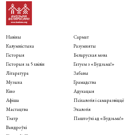
Навіны
Сармат
Калумністыка
Разумняты
Гісторыя
Беларуская мова
Гісторыя за 5 хвілін
Гатуем з «Будзьма!»
Літаратура
Забавы
Музыка
Грамадства
Кіно
Адукацыя
Афіша
Псіхалогія і самаразвіццё
Мастацтва
Экалогія
Тэатр
Паштоўкі ад «Будзьма!»
Вандроўкі