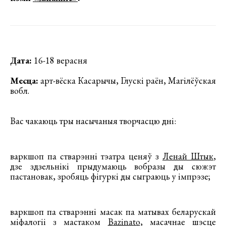
Дата:
16-18 верасня
Месца:
арт-вёска Касарычы, Глускі раён, Магілёўская
вобл.
Вас чакаюць тры насычаныя творчасцю дні:
варкшоп па стварэнні тэатра ценяў з
Ленай Штык
,
дзе здзельнiкi прыдумаюць вобразы ды сюжэт
пастановак, зробяць фiгуркi ды сыграюць у імпрэзе;
варкшоп па стварэнні масак па матывах беларускай
мiфалогii з мастаком
Bazinato
, масачнае шэсце