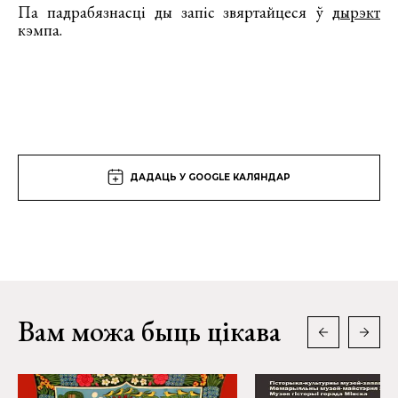
Па падрабязнасцi ды запiс звяртайцеся ў
дырэкт
кэмпа.
ДАДАЦЬ У GOOGLE КАЛЯНДАР
Вам можа быць цікава