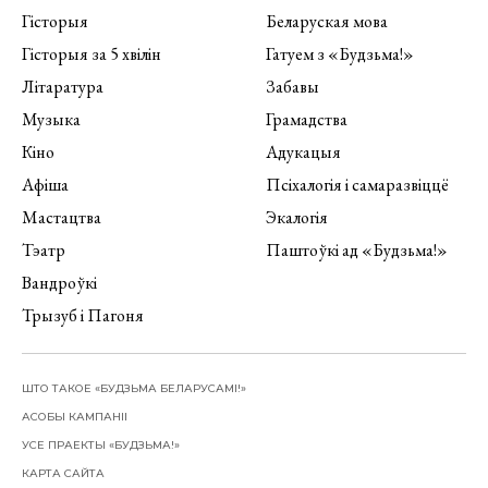
Гісторыя
Беларуская мова
Гісторыя за 5 хвілін
Гатуем з «Будзьма!»
Літаратура
Забавы
Музыка
Грамадства
Кіно
Адукацыя
Афіша
Псіхалогія і самаразвіццё
Мастацтва
Экалогія
Тэатр
Паштоўкі ад «Будзьма!»
Вандроўкі
Трызуб і Пагоня
ШТО ТАКОЕ «БУДЗЬМА БЕЛАРУСАМІ!»
АСОБЫ КАМПАНІІ
УСЕ ПРАЕКТЫ «БУДЗЬМА!»
КАРТА САЙТА