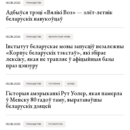
06.08.2026
ГРАМАДСТВА
Адбыўся трэці «Вялікі Воз» — злёт-летнік
беларускіх навукоўцаў
06.08.2026
ГРАМАДСТВА
БЕЛАРУСКАЯ МОВА
Інстытут беларускае мовы запусціў незалежны
«Корпус беларускіх тэкстаў», які збірае
лексіку, якая не трапляе ў афіцыйныя базы
праз цэнзуру
05.08.2026
ГРАМАДСТВА
ГІСТОРЫЯ
АСОБА
Гісторыя амэрыканкі Рут Уолер, якая памерла
ў Менску 80 гадоў таму, выратаваўшы
беларускіх дзяцей
05.08.2026
ГРАМАДСТВА
ЛІТАРАТУРА