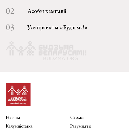
02
Асобы кампаніі
03
Усе праекты «Будзьма!»
Навіны
Сармат
Калумністыка
Разумняты