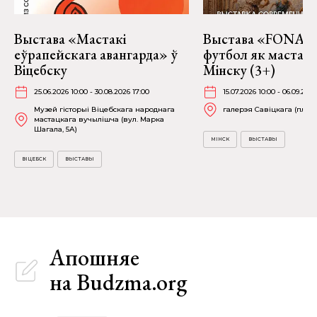
Выстава «Мастакі
Выстава «FONART
еўрапейскага авангарда» ў
футбол як мастацт
Віцебску
Мінску (3+)
25.06.2026 10:00 - 30.08.2026 17:00
15.07.2026 10:00 - 06.09.2026
Музей гісторыі Віцебскага народнага
галерэя Савіцкага (пл. Св
мастацкага вучылішча (вул. Марка
Шагала, 5А)
МІНСК
ВЫСТАВЫ
ВІЦЕБСК
ВЫСТАВЫ
Апошняе
на Budzma.org