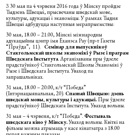
З 30 мая па 4 чэрвеня 2016 года ў Мінску пройдзе
Тыдзень Швецыі, прысвечаны шведскай мове,
культуры, адукацыі і эканоміцы. У рамках Тыдня
Швецыі адбудуцца наступныя мерапрыемствы:
30 мая, 18.00 – 21.00, Мінскі міжнародны
адукацыйны цэнтр імя Ёханэса Рау (пр-т Газеты
“Праўда”, 11).
Семінар для выпускнiкоў
Стакгольмскай школы эканомiкi ў Рызе і праграм
Шведскага Інстытута
. Арганізаваны пры ўдзеле
прадстаўнікоў Стакгольмскай Школы Эканомiкi ў
Рызе і Шведскага Інстытута. Уваход па
запрашальніках.
31 мая, 18.00 – 20.00
,
к/т “Победа”
(Інтэрнацыянальная, 20).
Спазнай Швецыю: дзень
шведскай мовы, культуры і адукацыі.
Пры ўдзеле
прадстаўнікоў Шведскага Інстытута. Уваход вольны.
31 мая – 4 чэрвеня, к/т “Победа”.
Фестываль
шведскага кіно ў Мінску.
Уваход вольны. Квіткі на
фільмы можна атрымаць у касе кінатэатра з 18.00
перад кожным паказам.