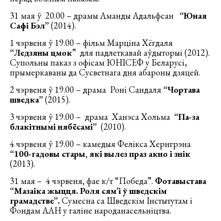
31 мая ў 20.00 – драмы Аманды Адальфсан
“Юная
Сафі Бэл”
(2014).
1 чэрвеня ў 19.00 – фільм Марціна Хёгдаля
“Ледзяны цмок
” для падлеткавай аўдыторыі (2012).
Супольны паказ з офісам ЮНІСЕФ у Беларусі,
прымеркаваны да Сусветнага дня абароны дзяцей.
2 чэрвеня ў 19.00 – драма Роні Сандаля
“Чортава
шведка”
(2015).
3 чэрвеня ў 19.00 – драма Ханэса Хольма
“Па-за
блакітнымі нябёсамі”
(2010).
4 чэрвеня ў 19.00 – камедыя Фелікса Хернгрэна
“100-гадовы стары, які вылез праз акно і знік
(2013).
31 мая – 4 чэрвеня
,
фае к/т “Победа”.
Фотавыстава
“Мазаіка жыцця. Роля сям’і ў шведскім
грамадстве”.
Сумесна са Шведскім Інстытутам і
Фондам ААН у галіне народанасельніцтва.