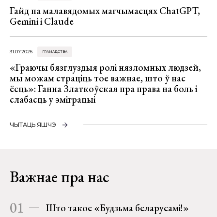
Гайд па малавядомых магчымасцях ChatGPT,
Gemini і Claude
31.07.2026
ГРАМАДСТВА
«Граючы бязглуздыя ролі нязломных людзей,
мы можам страціць тое важнае, што ў нас
ёсць»: Ганна Златкоўская пра права на боль і
слабасць у эміграцыі
ЧЫТАЦЬ ЯШЧЭ
Важнае пра нас
01
Што такое «Будзьма беларусамі!»