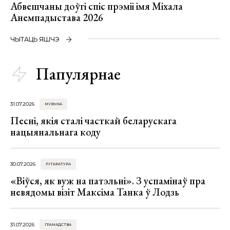
Абвешчаны доўгі спіс прэміі імя Міхала
Анемпадыстава 2026
ЧЫТАЦЬ ЯШЧЭ
Папулярнае
31.07.2026
МУЗЫКА
Песні, якія сталі часткай беларускага
нацыянальнага коду
30.07.2026
ЛІТАРАТУРА
«Віўся, як вуж на патэльні». З успамінаў пра
невядомы візіт Максіма Танка ў Лодзь
31.07.2026
ГРАМАДСТВА