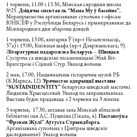
1 чэрвеня, 11.00 і 13.30, Мінская сярэдняя школа
№25.
Дзіцячы спектакль
“Мама Му ў басейне”.
Мерапрыемства арганізаванае супольна з офісам
ЮНІСЕФ у Рэспубліцы Беларусь і прымеркаванае да
Міжнароднага дня абароны дзяцей.
1 чэрвеня, 13.00, кнігарня Ў (пр-т Незалежнасці,
37а) і 19.00, Кніжная шафа (пр-т Дзяржынскага, 9).
Літаратурнае падарожжа Беларусь – Швецыя
.
Сустрэча са шведскімі пісьменніцамі Эбай Віт-
Братстром і Сцінай Стур. Уваход вольны.
2 мая, 17.00, Нацыянальны гістарычны музей РБ
(К.Маркса, 12).
Урачыстае адкрыццё в
ыставы
“
SUSTAINIDENTITY
”
беларуска-шведскай мастачкі
Людмілы Хрысцесевай. Уваход па запрашальніках.
Выстава будзе працаваць з 2 чэрвеня па 3 ліпеня.
3 чэрвеня, 17.30, актавая зала Мінскай абласной
бібліятэкі імя А.С. Пушкіна (Гікала, 4).
П
астаноўка
“Фрэкен Жулі” Аўгуста Стрындберга.
Арганізавана супольна з Цэнтрам шведскіх
даследаванняў. Уваход вольны.