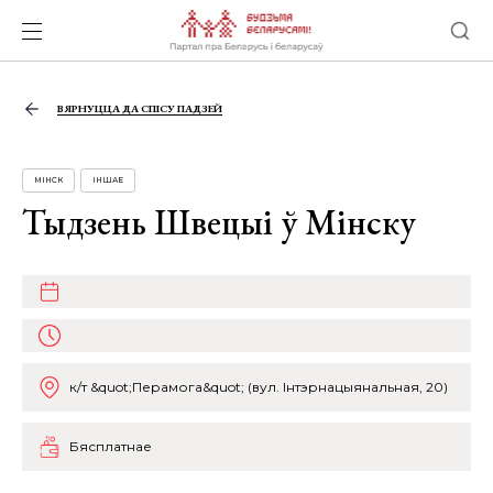
ВЯРНУЦЦА ДА СПІСУ ПАДЗЕЙ
МІНСК
ІНШАЕ
Тыдзень Швецыі ў Мінску
к/т &quot;Перамога&quot; (вул. Інтэрнацыянальная, 20)
Бясплатнае