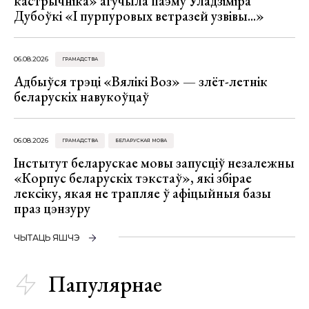
кастрычніка» агучыла паэму Уладзіміра
Дубоўкі «І пурпуровых ветразей узвівы...»
06.08.2026
ГРАМАДСТВА
Адбыўся трэці «Вялікі Воз» — злёт-летнік
беларускіх навукоўцаў
06.08.2026
ГРАМАДСТВА
БЕЛАРУСКАЯ МОВА
Інстытут беларускае мовы запусціў незалежны
«Корпус беларускіх тэкстаў», які збірае
лексіку, якая не трапляе ў афіцыйныя базы
праз цэнзуру
ЧЫТАЦЬ ЯШЧЭ
Папулярнае