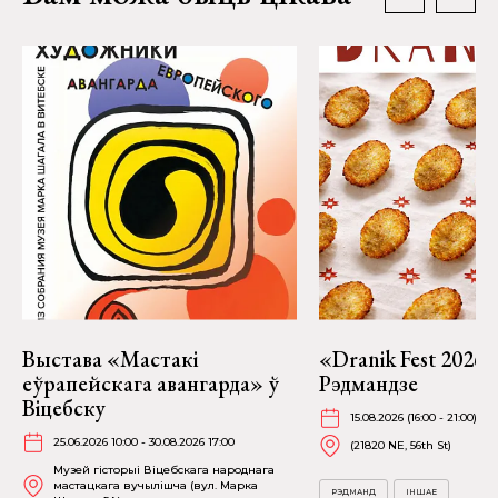
Выстава «Мастакі
«Dranik Fest 2026»
еўрапейскага авангарда» ў
Рэдмандзе
Віцебску
15.08.2026 (16:00 - 21:00)
25.06.2026 10:00 - 30.08.2026 17:00
(21820 NE, 56th St)
Музей гісторыі Віцебскага народнага
мастацкага вучылішча (вул. Марка
РЭДМАНД
ІНШАЕ