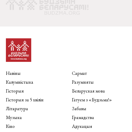
Навіны
Сармат
Калумністыка
Разумняты
Гісторыя
Беларуская мова
Гісторыя за 5 хвілін
Гатуем з «Будзьма!»
Літаратура
Забавы
Музыка
Грамадства
Кіно
Адукацыя