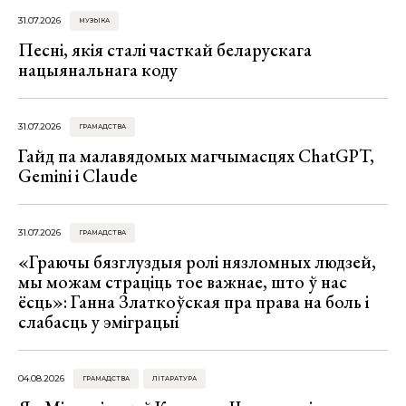
31.07.2026
МУЗЫКА
Песні, якія сталі часткай беларускага
нацыянальнага коду
31.07.2026
ГРАМАДСТВА
Гайд па малавядомых магчымасцях ChatGPT,
Gemini і Claude
31.07.2026
ГРАМАДСТВА
«Граючы бязглуздыя ролі нязломных людзей,
мы можам страціць тое важнае, што ў нас
ёсць»: Ганна Златкоўская пра права на боль і
слабасць у эміграцыі
04.08.2026
ГРАМАДСТВА
ЛІТАРАТУРА