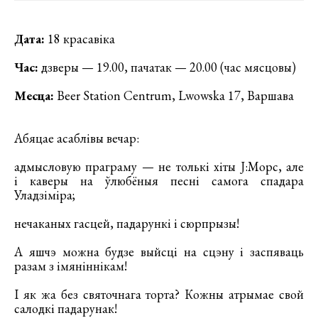
Дата:
18 красавіка
Час:
дзверы — 19.00, пачатак — 20.00 (час мясцовы)
Месца:
Beer Station Centrum, Lwowska 17, Варшава
Абяцае асаблівы вечар:
адмысловую праграму — не толькі хіты J:Морс, але
і каверы на ўлюбёныя песні самога спадара
Уладзіміра;
нечаканых гасцей, падарункі і сюрпрызы!
А яшчэ можна будзе выйсці на сцэну і заспяваць
разам з імяніннікам!
І як жа без святочнага торта? Кожны атрымае свой
салодкі падарунак!