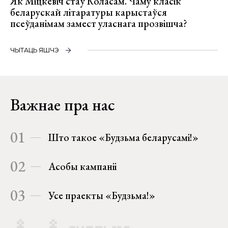
Як Міцкевіч стаў Коласам. Чаму класік
беларускай літаратуры карыстаўся
псеўданімам замест уласнага прозвішча?
ЧЫТАЦЬ ЯШЧЭ
Важнае пра нас
01
Што такое «Будзьма беларусамі!»
02
Асобы кампаніі
03
Усе праекты «Будзьма!»