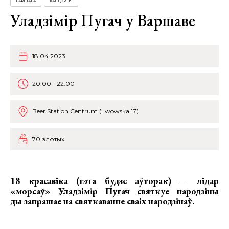
ВАРШАВА
КАНЦЭРТЫ
Уладзімір Пугач у Варшаве
18.04.2023
20:00 - 22:00
Beer Station Centrum (Lwowska 17)
70 злотых
18 красавіка (гэта будзе аўторак) — лідар
«морсаў»
Уладзімір Пугач
святкуе народзіны
ды запрашае на святкаванне сваіх народзінаў.