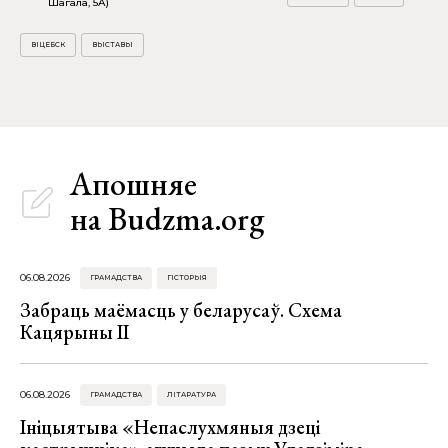
Шагала, 5А)
ВІЦЕБСК
ВЫСТАВЫ
Апошняе
на Budzma.org
06.08.2026
ГРАМАДСТВА
ГІСТОРЫЯ
Забраць маёмасць у беларусаў. Схема
Кацярыны ІІ
06.08.2026
ГРАМАДСТВА
ЛІТАРАТУРА
Ініцыятыва «Непаслухмяныя дзеці