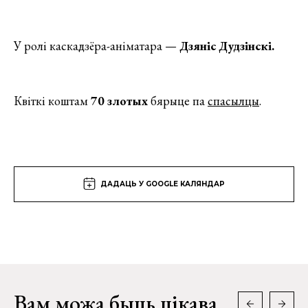
У ролі каскадзёра-аніматара —
Дзяніс Дудзінскі.
Квіткі коштам
70 злотых
бярыце па
спасылцы
.
ДАДАЦЬ У GOOGLE КАЛЯНДАР
Вам можа быць цікава