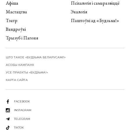
Афіша
Псіхалогія і самаразвіццё
Мастацтва
Экалогія
Тэатр
Паштоўкі ад «Будзьма!»
Вандроўкі
Трызуб і Пагоня
ШТО ТАКОЕ «БУДЗЬМА БЕЛАРУСАМІ!»
АСОБЫ КАМПАНІІ
УСЕ ПРАЕКТЫ «БУДЗЬМА!»
КАРТА САЙТА
FACEBOOK
INSTAGRAM
TELEGRAM
TIKTOK