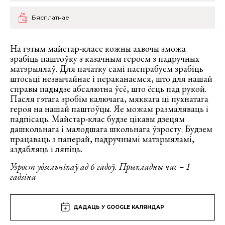
Бясплатнае
На гэтым майстар-класе кожны ахвочы зможа
зрабіць паштоўку з казачным героем з падручных
матэрыялаў. Для пачатку самі паспрабуем зрабіць
штосьці незвычайнае і пераканаемся, што для нашай
справы падыдзе абсалютна ўсё, што ёсць пад рукой.
Пасля гэтага зробім калючага, мяккага ці пухнатага
героя на нашай паштоўцы. Яе можам размаляваць і
падпісаць. Майстар-клас будзе цікавы дзецям
дашкольнага і малодшага школьнага ўзросту. Будзем
працаваць з паперай, падручнымі матэрыяламі,
аздабляць і ляпіць.
Узрост удзельнікаў ад 6 гадоў. Прыкладны час – 1
гадзіна
ДАДАЦЬ У GOOGLE КАЛЯНДАР