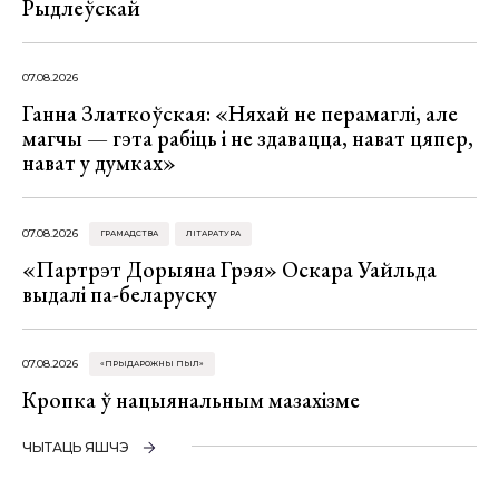
Рыдлеўскай
07.08.2026
Ганна Златкоўская: «Няхай не перамаглі, але
магчы — гэта рабіць і не здавацца, нават цяпер,
нават у думках»
07.08.2026
ГРАМАДСТВА
ЛІТАРАТУРА
«Партрэт Дорыяна Грэя» Оскара Уайльда
выдалі па-беларуску
07.08.2026
«ПРЫДАРОЖНЫ ПЫЛ»
Кропка ў нацыянальным мазахізме
ЧЫТАЦЬ ЯШЧЭ