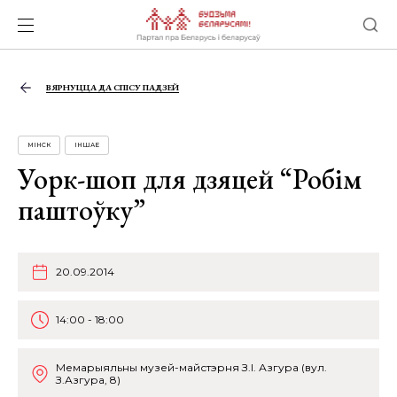
ВЯРНУЦЦА ДА СПІСУ ПАДЗЕЙ
МІНСК
ІНШАЕ
Уорк-шоп для дзяцей “Робім
паштоўку”
20.09.2014
14:00 - 18:00
Мемарыяльны музей-майстэрня З.І. Азгура (вул.
З.Азгура, 8)