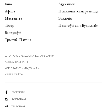
Кіно
Адукацыя
Афіша
Псіхалогія і самаразвіццё
Мастацтва
Экалогія
Тэатр
Паштоўкі ад «Будзьма!»
Вандроўкі
Трызуб і Пагоня
ШТО ТАКОЕ «БУДЗЬМА БЕЛАРУСАМІ!»
АСОБЫ КАМПАНІІ
УСЕ ПРАЕКТЫ «БУДЗЬМА!»
КАРТА САЙТА
FACEBOOK
INSTAGRAM
TELEGRAM