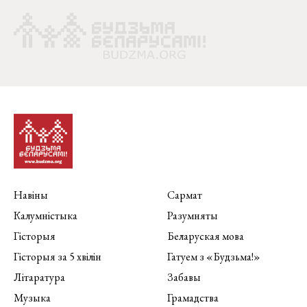
Навіны
Сармат
Калумністыка
Разумняты
Гісторыя
Беларуская мова
Гісторыя за 5 хвілін
Гатуем з «Будзьма!»
Літаратура
Забавы
Музыка
Грамадства