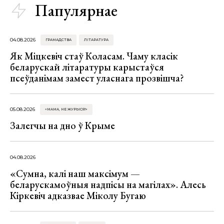
Папулярнае
04.08.2026
ГРАМАДСТВА
ЛІТАРАТУРА
Як Міцкевіч стаў Коласам. Чаму класік
беларускай літаратуры карыстаўся
псеўданімам замест уласнага прозвішча?
05.08.2026
«МАМА, НЕ ЖУРЫСЯ!»
Залегчы на дно ў Крыме
04.08.2026
«Сумна, калі наш максімум —
беларускамоўныя надпісы на магілах». Алесь
Кіркевіч адказвае Міколу Бугаю