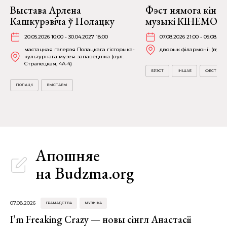
Выстава Арлена
Фэст нямога кіно і
Кашкурэвіча ў Полацку
музыкі КІНЕМО ў 
20.05.2026 10:00 - 30.04.2027 18:00
07.08.2026 21:00 - 09.08.202
мастацкая галерэя Полацкага гісторыка-
дворык філармоніі (вул. А
культурнага музея-запаведніка (вул.
Стралецкая, 4A-4)
БРЭСТ
ІНШАЕ
ФЕСТЫВА
ПОЛАЦК
ВЫСТАВЫ
Апошняе
на Budzma.org
07.08.2026
ГРАМАДСТВА
МУЗЫКА
I’m Freaking Crazy — новы сінгл Анастасіі