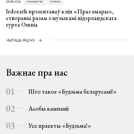
03.08.2026
ГРАМАДСТВА
МУЗЫКА
Irdorath прэзентаваў кліп «Праз хмары»,
створаны разам з музыкамі нідэрландскага
гурта Omnia
ЧЫТАЦЬ ЯШЧЭ
Важнае пра нас
01
Што такое «Будзьма беларусамі!»
02
Асобы кампаніі
03
Усе праекты «Будзьма!»