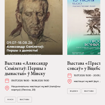
Выстава «Аляксандр
Выстава «Прастор
Семілетаў: Першы з
сэнсаў» у Віцебску
дынастыі» ў Мінску
15.07.2026 15:00 - 20.09.2026
09.07.2026 18:00 - 18.08.2026 19:00
мастацкі музей (вул. Лені
Нацыянальны мастацкі музей (галоўны
корпус) (Леніна, 20)
ВІЦЕБСК
ВЫСТАВЫ
МІНСК
ВЫСТАВЫ