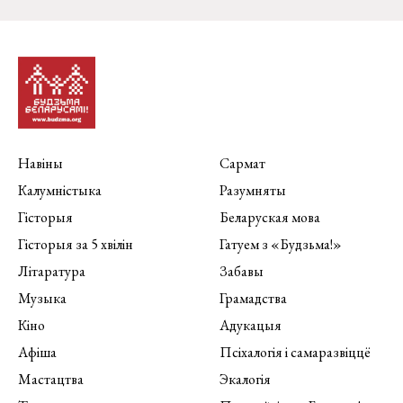
Навіны
Сармат
Калумністыка
Разумняты
Гісторыя
Беларуская мова
Гісторыя за 5 хвілін
Гатуем з «Будзьма!»
Літаратура
Забавы
Музыка
Грамадства
Кіно
Адукацыя
Афіша
Псіхалогія і самаразвіццё
Мастацтва
Экалогія