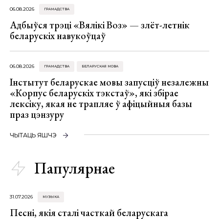
06.08.2026
ГРАМАДСТВА
Адбыўся трэці «Вялікі Воз» — злёт-летнік
беларускіх навукоўцаў
06.08.2026
ГРАМАДСТВА
БЕЛАРУСКАЯ МОВА
Інстытут беларускае мовы запусціў незалежны
«Корпус беларускіх тэкстаў», які збірае
лексіку, якая не трапляе ў афіцыйныя базы
праз цэнзуру
ЧЫТАЦЬ ЯШЧЭ
Папулярнае
31.07.2026
МУЗЫКА
Песні, якія сталі часткай беларускага