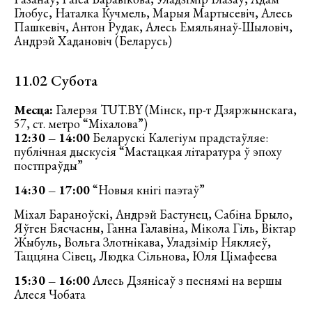
Глобус, Наталка Кучмель, Марыя Мартысевіч, Алесь
Пашкевіч, Антон Рудак, Алесь Емяльянаў-Шыловіч,
Андрэй Хадановіч (Беларусь)
11.02 Субота
Месца:
Галерэя TUT.BY (Мінск, пр-т Дзяржынскага,
57, ст. метро “Міхалова”)
12:30 – 14:00
Беларускі Калегіум прадстаўляе:
публічная дыскусія “Мастацкая літаратура ў эпоху
постпраўды”
14:30 – 17:00
“Новыя кнігі паэтаў”
Міхал Бараноўскі, Андрэй Бастунец, Сабіна Брыло,
Яўген Бясчасны, Ганна Галавіна, Мікола Гіль, Віктар
Жыбуль, Вольга Злотнікава, Уладзімір Някляеў,
Таццяна Сівец, Людка Сільнова, Юля Цімафеева
15:30 – 16:00
Алесь Дзянісаў з песнямі на вершы
Алеся Чобата