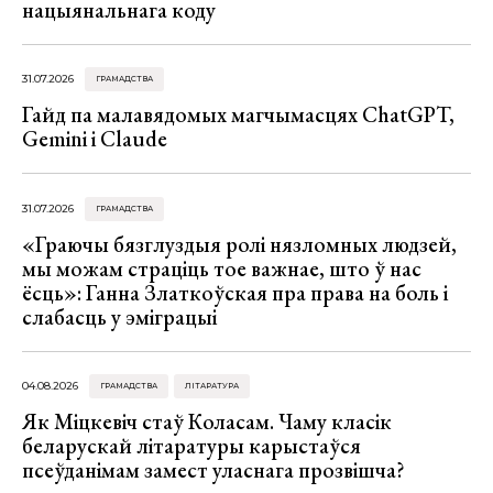
нацыянальнага коду
31.07.2026
ГРАМАДСТВА
Гайд па малавядомых магчымасцях ChatGPT,
Gemini і Claude
31.07.2026
ГРАМАДСТВА
«Граючы бязглуздыя ролі нязломных людзей,
мы можам страціць тое важнае, што ў нас
ёсць»: Ганна Златкоўская пра права на боль і
слабасць у эміграцыі
04.08.2026
ГРАМАДСТВА
ЛІТАРАТУРА
Як Міцкевіч стаў Коласам. Чаму класік
беларускай літаратуры карыстаўся
псеўданімам замест уласнага прозвішча?