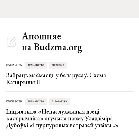
Апошняе
на Budzma.org
06.08.2026
ГРАМАДСТВА
ГІСТОРЫЯ
Забраць маёмасць у беларусаў. Схема
Кацярыны ІІ
06.08.2026
ГРАМАДСТВА
ЛІТАРАТУРА
Ініцыятыва «Непаслухмяныя дзеці
кастрычніка» агучыла паэму Уладзіміра
Дубоўкі «І пурпуровых ветразей узвівы...»