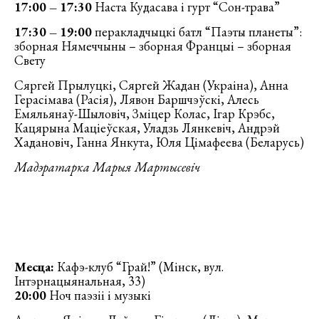
17:00 – 17:30
Наста Кудасава і гурт “Сон-трава”
17:30 – 19:00
перакладчыцкі батл “Паэты планеты”:
зборная Нямеччыны – зборная Францыі – зборная
Свету
Сяргей Прылуцкі, Сяргей Жадан (Украіна), Анна
Герасімава (Расія), Лявон Баршчэўскі, Алесь
Емяльянаў-Шыловіч, Зміцер Колас, Ігар Крэбс,
Кацярына Маціеўская, Уладзь Лянкевіч, Андрэй
Хадановіч, Ганна Янкута, Юля Цімафеева (Беларусь)
Мадэратарка Марыя Мартысевіч
Месца:
Кафэ-клуб “Грай!” (Мінск, вул.
Інтэрнацыянальная, 33)
20:00
Ноч паэзіі і музыкі