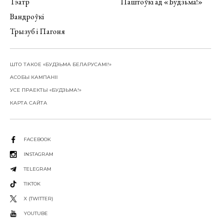
Тэатр
Паштоўкі ад «Будзьма!»
Вандроўкі
Трызуб і Пагоня
ШТО ТАКОЕ «БУДЗЬМА БЕЛАРУСАМІ!»
АСОБЫ КАМПАНІІ
УСЕ ПРАЕКТЫ «БУДЗЬМА!»
КАРТА САЙТА
FACEBOOK
INSTAGRAM
TELEGRAM
TIKTOK
X (TWITTER)
YOUTUBE