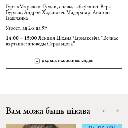
Гурт «Мярэжа». Гульні, спевы, забаўлянкі. Вера
Бурлак, Андрэй Хадановіч. Мадэратар: Анатоль
Івашчанка
Узрост: ад 2-х да 99
14:00 – 15:00
Лекцыя Ціхана Чарнякевіча “Вечнае
вяртанне: аповеды Стральцова”
ДАДАЦЬ У GOOGLE КАЛЯНДАР
Вам можа быць цікава