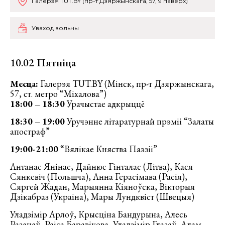
Галерэя ТUT.BY (пр-т Дзяржынскага, 57, 9 паверх)
Уваход вольны
10.02 Пятніца
Месца:
Галерэя TUT.BY (Мінск, пр-т Дзяржынскага,
57, ст. метро “Міхалова”)
18:00 – 18:30
Урачыстае адкрыццё
18:30 – 19:00
Уручэнне літаратурнай прэміі “Залаты
апостраф”
19:00-21:00
“Вялікае Княства Паэзіі”
Антанас Янінас, Дайнюс Гінталас (Літва), Кася
Сянкевіч (Польшча), Анна Герасімава (Расія),
Сяргей Жадан, Марыянна Кіяноўска, Вікторыя
Дзікабраз (Украіна), Мары Лундквіст (Швецыя)
Уладзімір Арлоў, Крысціна Бандурына, Алесь
Разанаў, Раіса Баравікова, Уладзімір Глазаў, Адам