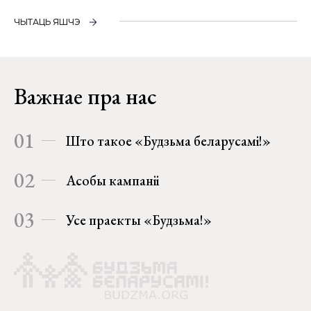
ЧЫТАЦЬ ЯШЧЭ
Важнае пра нас
01
Што такое «Будзьма беларусамі!»
02
Асобы кампаніі
03
Усе праекты «Будзьма!»