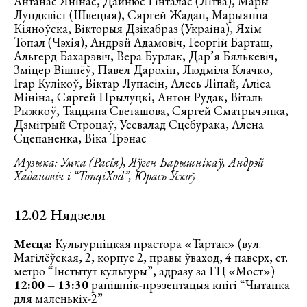
Антанас Янінас, Дайнюс Гінталас (Літва), Мары
Лундквіст (Швецыя), Сяргей Жадан, Марыянна
Кіяноўска, Вікторыя Дзікабраз (Украіна), Яхім
Топал (Чэхія), Андрэй Адамовіч, Георгій Барташ,
Альгерд Бахарэвіч, Вера Бурлак, Дар’я Бялькевіч,
Зміцер Вішнёў, Павел Дарохін, Людміла Клачко,
Ігар Кулікоў, Віктар Лупасін, Алесь Ліпай, Аліса
Мініна, Сяргей Прылуцкі, Антон Рудак, Віталь
Рыжкоў, Таццяна Светашова, Сяргей Сматрычэнка,
Дзмітрый Строцаў, Усевалад Сцебурака, Алена
Сцепаненка, Віка Трэнас
Музыка: Умка (Расія), Яўген Барышнікаў, Андрэй
Хадановіч і “TonqiXod”, Юрась Ускоў
12.02 Нядзеля
Месца:
Культурніцкая прастора «Тартак» (вул.
Магілёўская, 2, корпус 2, правы ўваход, 4 паверх, ст.
метро “Інстытут культуры”, адразу за ГЦ «Мост»)
12:00 – 13:30
ранішнік-прэзентацыя кнігі “Чытанка
для маленькіх-2”