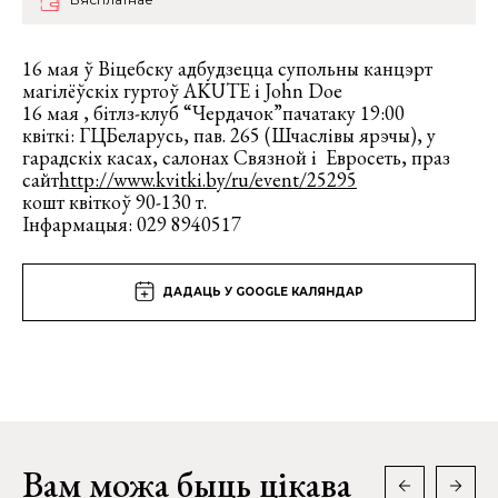
16 мая ў Віцебску адбудзецца супольны канцэрт
магілёўскіх гуртоў AKUTE і John Doe
16 мая , бітлз-клуб “Чердачок”пачатаку 19:00
квіткі: ГЦБеларусь, пав. 265 (Шчаслівы ярэчы), у
гарадскіх касах, салонах Связной і Евросеть, праз
сайт
http://www.kvitki.by/ru/event/25295
кошт квіткоў 90-130 т.
Інфармацыя: 029 8940517
ДАДАЦЬ У GOOGLE КАЛЯНДАР
Вам можа быць цікава