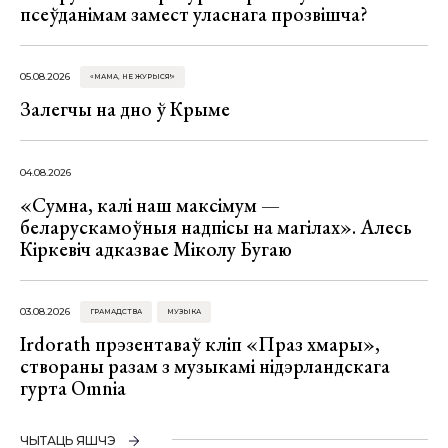
псеўданімам замест уласнага прозвішча?
05.08.2026
«МАМА, НЕ ЖУРЫСЯ!»
Залегчы на дно ў Крыме
04.08.2026
«Сумна, калі наш максімум —
беларускамоўныя надпісы на магілах». Алесь
Кіркевіч адказвае Міколу Бугаю
03.08.2026
ГРАМАДСТВА
МУЗЫКА
Irdorath прэзентаваў кліп «Праз хмары»,
створаны разам з музыкамі нідэрландскага
гурта Omnia
ЧЫТАЦЬ ЯШЧЭ