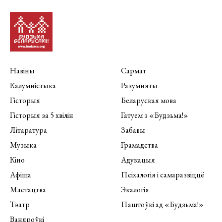
Навіны
Сармат
Калумністыка
Разумняты
Гісторыя
Беларуская мова
Гісторыя за 5 хвілін
Гатуем з «Будзьма!»
Літаратура
Забавы
Музыка
Грамадства
Кіно
Адукацыя
Афіша
Псіхалогія і самаразвіццё
Мастацтва
Экалогія
Тэатр
Паштоўкі ад «Будзьма!»
Вандроўкі