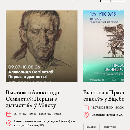
Выстава «Аляксандр
Выстава «Прастор
Семілетаў: Першы з
сэнсаў» у Віцебску
дынастыі» ў Мінску
15.07.2026 15:00 - 20.09.2026
09.07.2026 18:00 - 18.08.2026 19:00
мастацкі музей (вул. Лені
Нацыянальны мастацкі музей (галоўны
корпус) (Леніна, 20)
ВІЦЕБСК
ВЫСТАВЫ