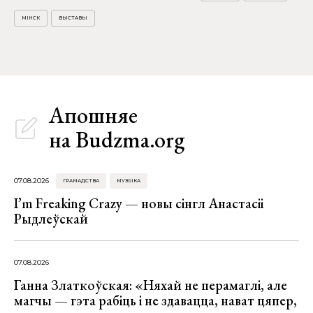
МІНСК
ВЫСТАВЫ
Апошняе
на Budzma.org
07.08.2026
ГРАМАДСТВА
МУЗЫКА
I’m Freaking Crazy — новы сінгл Анастасіі
Рыдлеўскай
07.08.2026
Ганна Златкоўская: «Няхай не перамаглі, але
магчы — гэта рабіць і не здавацца, нават цяпер,