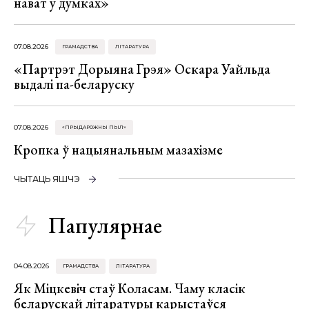
нават у думках»
07.08.2026
ГРАМАДСТВА
ЛІТАРАТУРА
«Партрэт Дорыяна Грэя» Оскара Уайльда
выдалі па-беларуску
07.08.2026
«ПРЫДАРОЖНЫ ПЫЛ»
Кропка ў нацыянальным мазахізме
ЧЫТАЦЬ ЯШЧЭ
Папулярнае
04.08.2026
ГРАМАДСТВА
ЛІТАРАТУРА
Як Міцкевіч стаў Коласам. Чаму класік
беларускай літаратуры карыстаўся