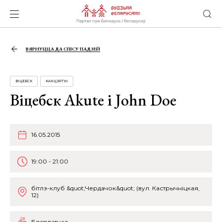
ВЯРНУЦЦА ДА СПІСУ ПАДЗЕЙ
ВІЦЕБСК
КАНЦЭРТЫ
Віцебск Akute і John Doe
16.05.2015
19:00 - 21:00
бітлз-клуб &quot;Чердачок&quot; (вул. Кастрычніцкая,
12)
Бясплатнае