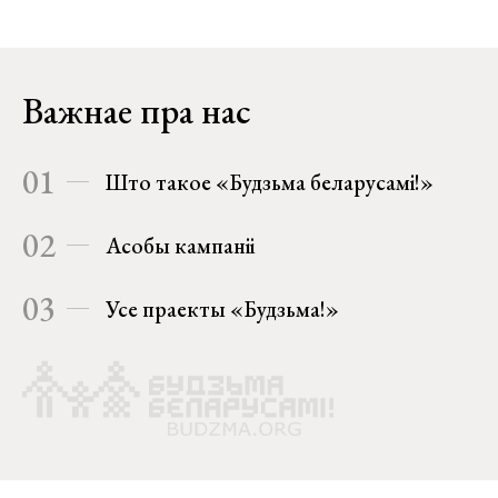
Важнае пра нас
01
Што такое «Будзьма беларусамі!»
02
Асобы кампаніі
03
Усе праекты «Будзьма!»