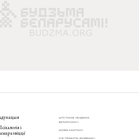
Адукацыя
ШТО ТАКОЕ «БУДЗЬМА
БЕЛАРУСАМІ!»
сіхалогія і
АСОБЫ КАМПАНІІ
самаразвіццё
УСЕ ПРАЕКТЫ «БУДЗЬМА!»