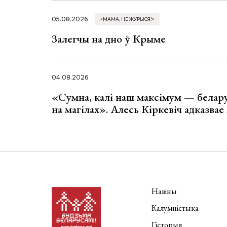
05.08.2026
«МАМА, НЕ ЖУРЫСЯ!»
Залегчы на дно ў Крыме
04.08.2026
«Сумна, калі наш максімум — белар
на магілах». Алесь Кіркевіч адказва
Навіны
Калумністыка
Гісторыя