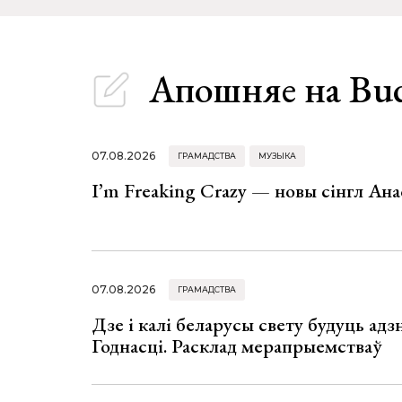
Апошняе
на Bu
07.08.2026
ГРАМАДСТВА
МУЗЫКА
I’m Freaking Crazy — новы сінгл Ана
07.08.2026
ГРАМАДСТВА
Дзе і калі беларусы свету будуць ад
Годнасці. Расклад мерапрыемстваў