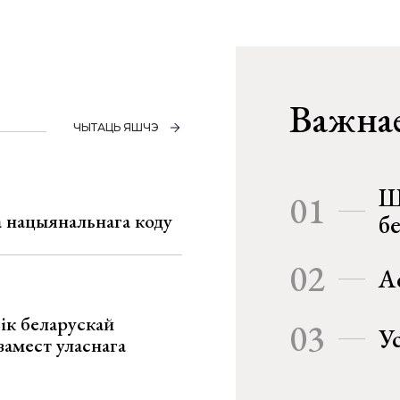
Важнае
ЧЫТАЦЬ ЯШЧЭ
Ш
01
га нацыянальнага коду
б
02
А
ік беларускай
03
У
замест уласнага