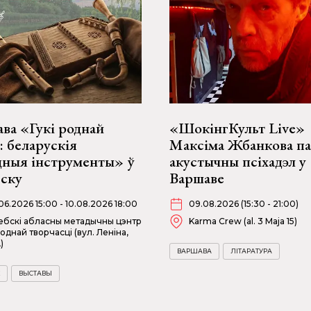
ва «Гукі роднай
«ШокінгКульт Live»
: беларускія
Максіма Жбанкова п
дныя інструменты» ў
акустычны псіхадэл у
бску
Варшаве
06.2026 15:00 - 10.08.2026 18:00
09.08.2026 (15:30 - 21:00)
ебскі абласны метадычны цэнтр
Karma Crew (al. 3 Maja 15)
однай творчасці (вул. Леніна,
)
ВАРШАВА
ЛІТАРАТУРА
ВЫСТАВЫ