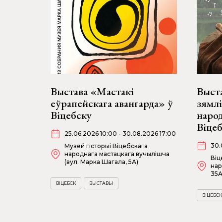
Выстава «Мастакі
Выста
еўрапейскага авангарда» ў
зямлі
Віцебску
наро
Віце
25.06.2026 10:00 - 30.08.2026 17:00
30.
Музей гісторыі Віцебскага
народнага мастацкага вучылішча
Віц
(вул. Марка Шагала, 5А)
нар
35А
ВІЦЕБСК
ВЫСТАВЫ
ВІЦЕБСК