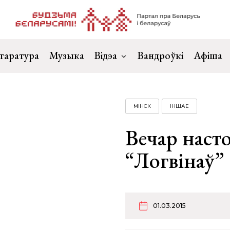
таратура
Музыка
Відэа
Вандроўкі
Афіша
МІНСК
ІНШАЕ
Вечар наст
“Логвінаў”
01.03.2015