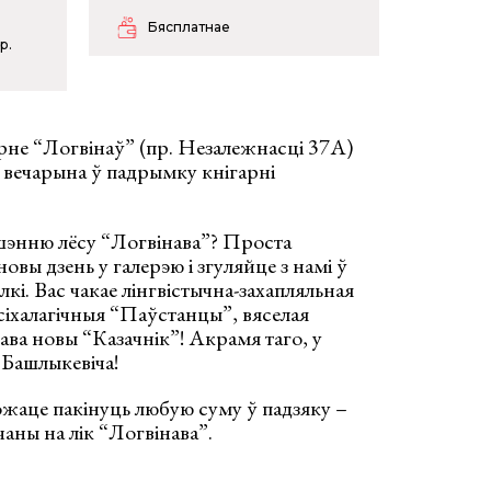
Бясплатнае
р.
ігарне “Логвінаў” (пр. Незалежнасці 37А)
 вечарына ў падрымку кнігарні
энню лёсу “Логвінава”? Проста
вы дзень у галерэю і згуляйце з намі ў
лкі. Вас чакае лінгвістычна-захапляльная
іхалагічныя “Паўстанцы”, вяселая
ва новы “Казачнік”! Акрамя таго, у
 Башлыкевіча!
ожаце пакінуць любую суму ў падзяку –
аны на лік “Логвінава”.