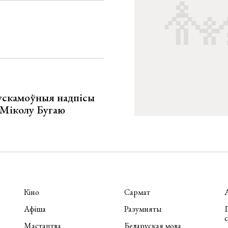
ускамоўныя надпісы
е Міколу Бугаю
Кіно
Сармат
Афіша
Разумняты
П
Мастацтва
Беларуская мова