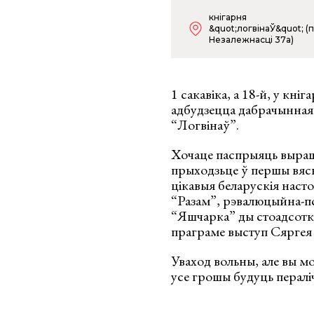
кнігарня
&quot;логвінаЎ&quot; (п
Незалежнасці 37а)
1 сакавіка, а 18-й, у кн
адбудзецца дабрачынная
“Логвінаў”.
Хочаце паспрыяць выраш
прыходзьце ў першы вясно
цікавыя беларускія насто
“Разам”, рэвалюцыйна-пс
“Яшчарка” ды стоадсотка
праграме выступ Сяргея
Уваход вольны, але вы м
усе грошы будуць пераліч