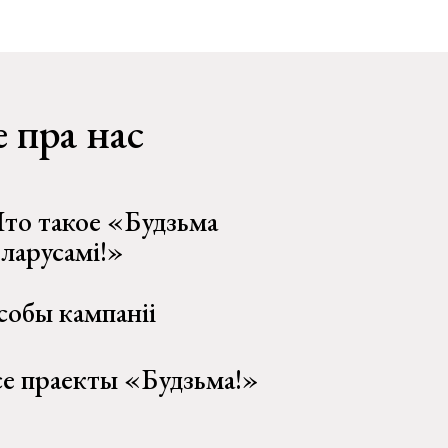
 пра нас
то такое «Будзьма
еларусамі!»
собы кампаніі
се праекты «Будзьма!»