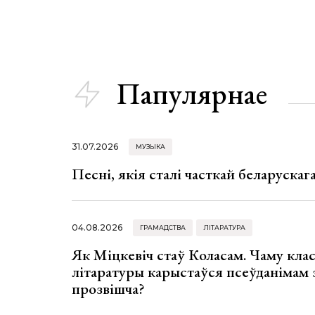
Папулярнае
31.07.2026
МУЗЫКА
Песні, якія сталі часткай беларуска
04.08.2026
ГРАМАДСТВА
ЛІТАРАТУРА
Як Міцкевіч стаў Коласам. Чаму клас
літаратуры карыстаўся псеўданімам 
прозвішча?