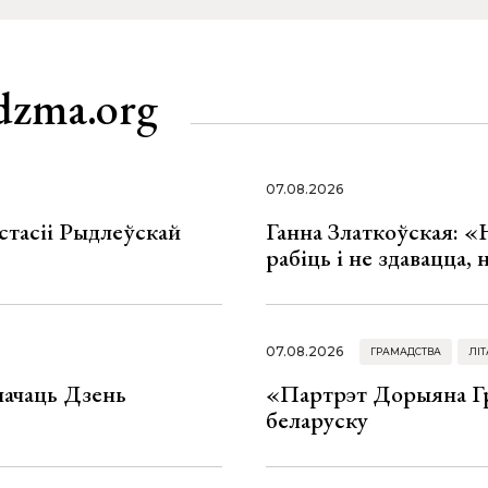
dzma.org
07.08.2026
стасіі Рыдлеўскай
Ганна Златкоўская: «
рабіць і не здавацца,
07.08.2026
ГРАМАДСТВА
ЛІТ
значаць Дзень
«Партрэт Дорыяна Гр
беларуску