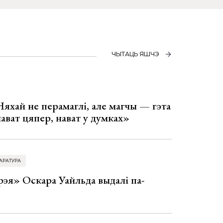
ЧЫТАЦЬ ЯШЧЭ
Няхай не перамаглі, але магчы — гэта
 нават цяпер, нават у думках»
АРАТУРА
эя» Оскара Уайльда выдалі па-