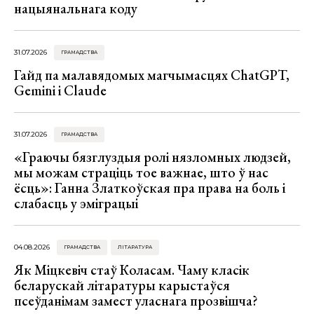
нацыянальнага коду
31.07.2026
ГРАМАДСТВА
Гайд па малавядомых магчымасцях ChatGPT,
Gemini і Claude
31.07.2026
ГРАМАДСТВА
«Граючы бязглуздыя ролі нязломных людзей,
мы можам страціць тое важнае, што ў нас
ёсць»: Ганна Златкоўская пра права на боль і
слабасць у эміграцыі
04.08.2026
ГРАМАДСТВА
ЛІТАРАТУРА
Як Міцкевіч стаў Коласам. Чаму класік
беларускай літаратуры карыстаўся
псеўданімам замест уласнага прозвішча?