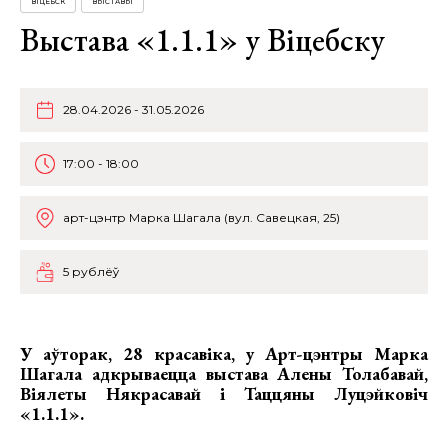
ВІЦЕБСК
ВЫСТАВЫ
Выстава «1.1.1» у Віцебску
28.04.2026 - 31.05.2026
17:00 - 18:00
арт-цэнтр Марка Шагала (вул. Савецкая, 25)
5 рублёў
У аўторак, 28 красавіка, у Арт-цэнтры Марка
Шагала адкрываецца
выстава Алены Толабавай,
Віялеты Някрасавай і Таццяны Луцэйковіч
«1.1.1»
.