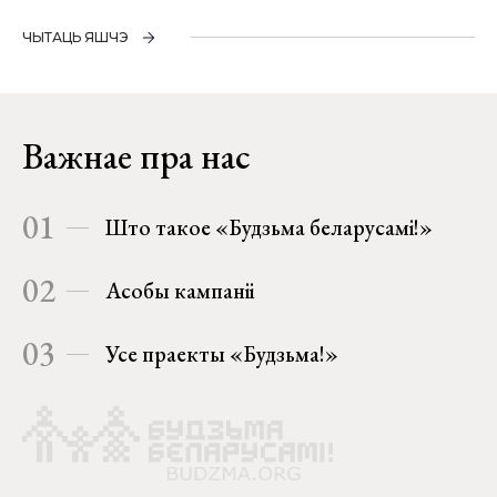
ЧЫТАЦЬ ЯШЧЭ
Важнае пра нас
01
Што такое «Будзьма беларусамі!»
02
Асобы кампаніі
03
Усе праекты «Будзьма!»