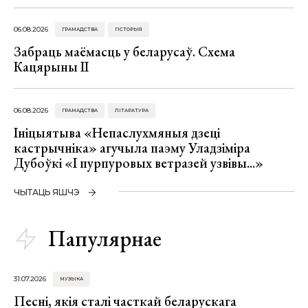
06.08.2026
ГРАМАДСТВА
ГІСТОРЫЯ
Забраць маёмасць у беларусаў. Схема
Кацярыны ІІ
06.08.2026
ГРАМАДСТВА
ЛІТАРАТУРА
Ініцыятыва «Непаслухмяныя дзеці
кастрычніка» агучыла паэму Уладзіміра
Дубоўкі «І пурпуровых ветразей узвівы...»
ЧЫТАЦЬ ЯШЧЭ
Папулярнае
31.07.2026
МУЗЫКА
Песні, якія сталі часткай беларускага