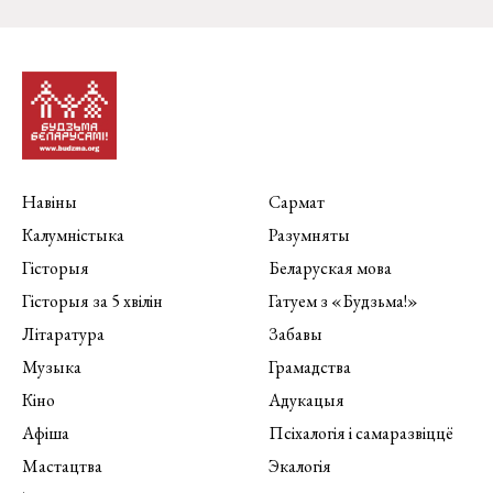
Навіны
Сармат
Калумністыка
Разумняты
Гісторыя
Беларуская мова
Гісторыя за 5 хвілін
Гатуем з «Будзьма!»
Літаратура
Забавы
Музыка
Грамадства
Кіно
Адукацыя
Афіша
Псіхалогія і самаразвіццё
Мастацтва
Экалогія