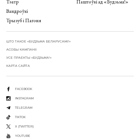
Тэатр
Паштоўкі ад «Будзьма!»
Вандроўкі
Трызуб і Пагоня
ШТО ТАКОЕ «БУДЗЬМА БЕЛАРУСАМІ!»
АСОБЫ КАМПАНІІ
УСЕ ПРАЕКТЫ «БУДЗЬМА!»
КАРТА САЙТА
FACEBOOK
INSTAGRAM
TELEGRAM
TIKTOK
X (TWITTER)
YOUTUBE