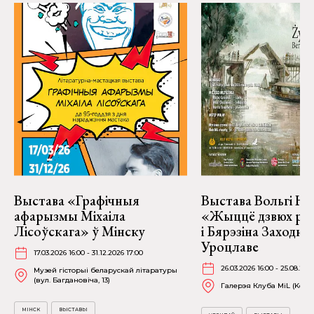
Выстава «Графічныя
Выстава Вольгі На
афарызмы Міхаіла
«Жыццё дзвюх рэк
Лісоўскага» ў Мінску
і Бярэзіна Заходня
Уроцлаве
17.03.2026 16:00 - 31.12.2026 17:00
26.03.2026 16:00 - 25.08.202
Музей гісторыі беларускай літаратуры
(вул. Багдановіча, 13)
Галерэя Клуба MiL (Kościu
МІНСК
ВЫСТАВЫ