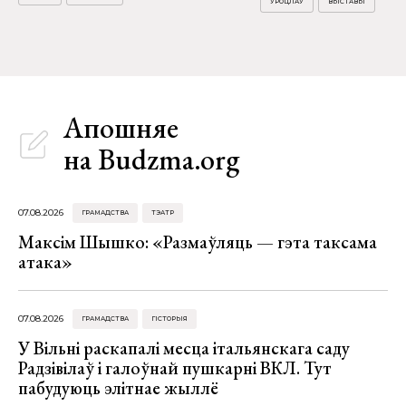
УРОЦЛАЎ
ВЫСТАВЫ
Апошняе
на Budzma.org
07.08.2026
ГРАМАДСТВА
ТЭАТР
Максім Шышко: «Размаўляць — гэта таксама
атака»
07.08.2026
ГРАМАДСТВА
ГІСТОРЫЯ
У Вільні раскапалі месца італьянскага саду
Радзівілаў і галоўнай пушкарні ВКЛ. Тут
пабудуюць элітнае жыллё