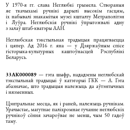
У 1970-я гг. слава Неглюбкі грымела. Створаныя
яе ткачыхамі ручнікі дарылі высокім гасцям,
іх набывалі знакамітыя музеі кшталту Метраполітэн
і Луўра. Неглюбскія ручнікі ўпрыгожвалі адну
з залаў штаб-кватэры ААН.
Неглюбская тэкстыльная традыцыя працягваецца
і цяпер. Ад 2016 г. яна — у Дзяржаўным спісе
гісторыка-культурных каштоўнасцей Рэспублікі
Беларусь.
33АК000089
— гэта шыфр, нададзены неглюбскай
тэкстыльнай традыцыі ў катэгорыі ГКК — А. Гэта
абазначае, што традыцыя належыць да аўтэнтычных
і нязменных.
Цэнтральнае месца, як і раней, належыць ручнікам.
Урачыстае, магутнае паліхромнае гучанне неглюбскіх
ручнікоў сёння зачароўвае не менш, чым 50 гадоў
таму.