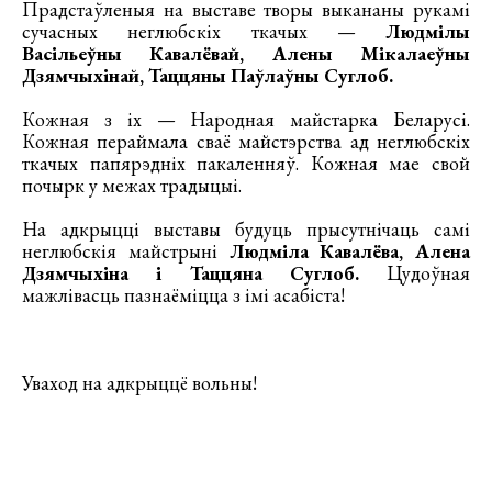
Прадстаўленыя на выставе творы выкананы рукамі
сучасных неглюбскіх ткачых —
Людмілы
Васільеўны Кавалёвай, Алены Мікалаеўны
Дзямчыхінай, Таццяны Паўлаўны Суглоб.
Кожная з іх — Народная майстарка Беларусі.
Кожная пераймала сваё майстэрства ад неглюбскіх
ткачых папярэдніх пакаленняў. Кожная мае свой
почырк у межах традыцыі.
На адкрыцці выставы будуць прысутнічаць самі
неглюбскія майстрыні
Людміла Кавалёва, Алена
Дзямчыхіна і Таццяна Суглоб.
Цудоўная
мажлівасць пазнаёміцца з імі асабіста!
Уваход на адкрыццё вольны!