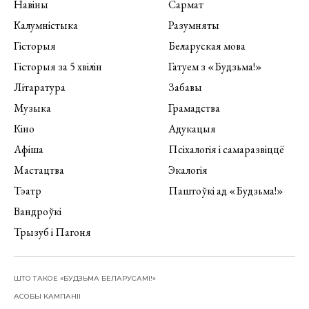
Навіны
Сармат
Калумністыка
Разумняты
Гісторыя
Беларуская мова
Гісторыя за 5 хвілін
Гатуем з «Будзьма!»
Літаратура
Забавы
Музыка
Грамадства
Кіно
Адукацыя
Афіша
Псіхалогія і самаразвіццё
Мастацтва
Экалогія
Тэатр
Паштоўкі ад «Будзьма!»
Вандроўкі
Трызуб і Пагоня
ШТО ТАКОЕ «БУДЗЬМА БЕЛАРУСАМІ!»
АСОБЫ КАМПАНІІ