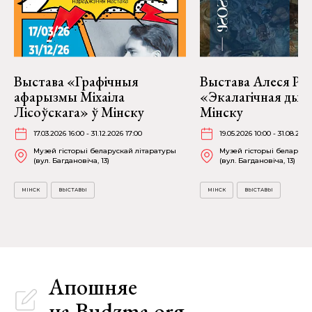
Выстава «Графічныя
Выстава Алеся Род
афарызмы Міхаіла
«Экалагічная дысп
Лісоўскага» ў Мінску
Мінску
17.03.2026 16:00 - 31.12.2026 17:00
19.05.2026 10:00 - 31.08.2026
Музей гісторыі беларускай літаратуры
Музей гісторыі беларуск
(вул. Багдановіча, 13)
(вул. Багдановіча, 13)
МІНСК
ВЫСТАВЫ
МІНСК
ВЫСТАВЫ
Апошняе
на Budzma.org