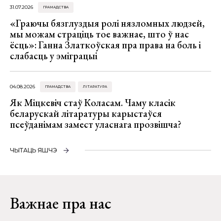
31.07.2026
ГРАМАДСТВА
«Граючы бязглуздыя ролі нязломных людзей,
мы можам страціць тое важнае, што ў нас
ёсць»: Ганна Златкоўская пра права на боль і
слабасць у эміграцыі
04.08.2026
ГРАМАДСТВА
ЛІТАРАТУРА
Як Міцкевіч стаў Коласам. Чаму класік
беларускай літаратуры карыстаўся
псеўданімам замест уласнага прозвішча?
ЧЫТАЦЬ ЯШЧЭ
Важнае пра нас