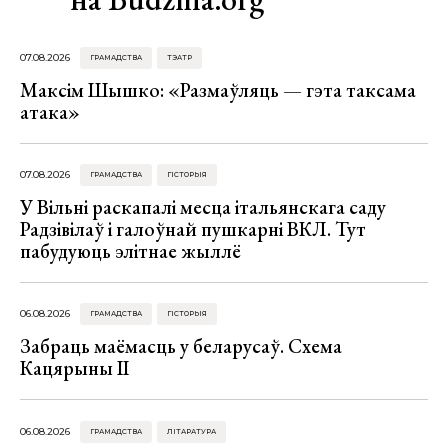
07.08.2026
ГРАМАДСТВА
ТЭАТР
Максім Шышко: «Размаўляць — гэта таксама
атака»
07.08.2026
ГРАМАДСТВА
ГІСТОРЫЯ
У Вільні раскапалі месца італьянскага саду
Радзівілаў і галоўнай пушкарні ВКЛ. Тут
пабудуюць элітнае жыллё
06.08.2026
ГРАМАДСТВА
ГІСТОРЫЯ
Забраць маёмасць у беларусаў. Схема
Кацярыны ІІ
06.08.2026
ГРАМАДСТВА
ЛІТАРАТУРА