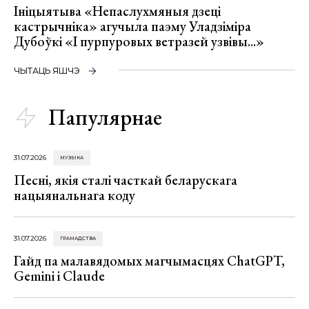
Ініцыятыва «Непаслухмяныя дзеці
кастрычніка» агучыла паэму Уладзіміра
Дубоўкі «І пурпуровых ветразей узвівы...»
ЧЫТАЦЬ ЯШЧЭ
Папулярнае
31.07.2026
МУЗЫКА
Песні, якія сталі часткай беларускага
нацыянальнага коду
31.07.2026
ГРАМАДСТВА
Гайд па малавядомых магчымасцях ChatGPT,
Gemini і Claude