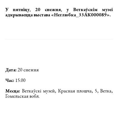
У пятніцу, 20 снежня, у Веткаўскім музеі
адкрываецца
выстава «Неглюбка_33АК000089».
Дата:
20 снежня
Час:
15.00
Месца:
Веткаўскі музей, Красная плошча, 5, Ветка,
Гомельская вобл.