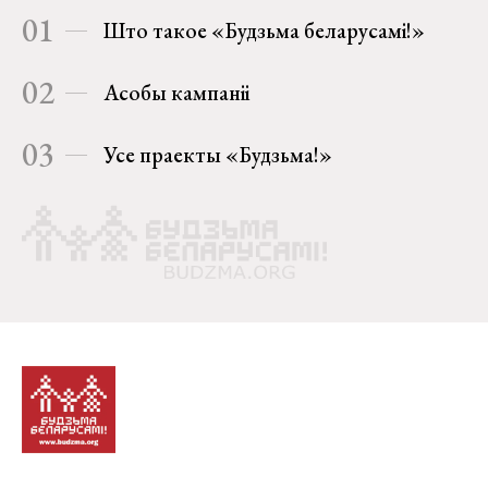
01
Што такое «Будзьма беларусамі!»
02
Асобы кампаніі
03
Усе праекты «Будзьма!»