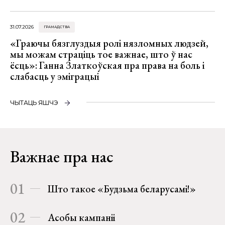
31.07.2026
ГРАМАДСТВА
«Граючы бязглуздыя ролі нязломных людзей,
мы можам страціць тое важнае, што ў нас
ёсць»: Ганна Златкоўская пра права на боль і
слабасць у эміграцыі
ЧЫТАЦЬ ЯШЧЭ
Важнае пра нас
01
Што такое «Будзьма беларусамі!»
02
Асобы кампаніі