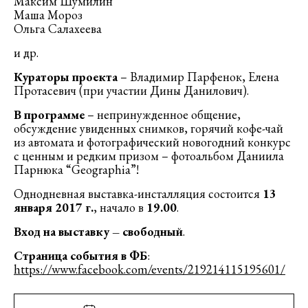
Максим Шумилин
Маша Мороз
Ольга Салахеева
и др.
Кураторы проекта
– Владимир Парфенок, Елена
Протасевич (при участии Дины Данилович).
В программе
– непринужденное общение,
обсуждение увиденных снимков, горячий кофе-чай
из автомата и фотографический новогодний конкурс
с ценным и редким призом – фотоальбом Даниила
Парнюка “Geographia”!
Однодневная выставка-инсталляция состоится
13
января 2017 г.
, начало в
19.00
.
Вход на выставку – свободный
.
Страница события в ФБ
:
https://www.facebook.com/event
s/219214115195601/