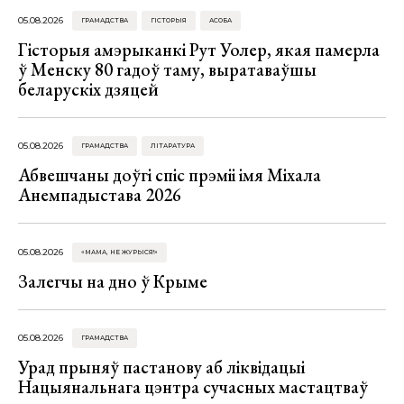
05.08.2026
ГРАМАДСТВА
ГІСТОРЫЯ
АСОБА
Гісторыя амэрыканкі Рут Уолер, якая памерла
ў Менску 80 гадоў таму, выратаваўшы
беларускіх дзяцей
05.08.2026
ГРАМАДСТВА
ЛІТАРАТУРА
Абвешчаны доўгі спіс прэміі імя Міхала
Анемпадыстава 2026
05.08.2026
«МАМА, НЕ ЖУРЫСЯ!»
Залегчы на дно ў Крыме
05.08.2026
ГРАМАДСТВА
Урад прыняў пастанову аб ліквідацыі
Нацыянальнага цэнтра сучасных мастацтваў