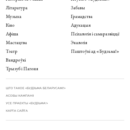
Літаратура
Забавы
Музыка
Грамадства
Кіно
Адукацыя
Афіша
Псіхалогія і самаразвіццё
Мастацтва
Экалогія
Тэатр
Паштоўкі ад «Будзьма!»
Вандроўкі
Трызуб і Пагоня
ШТО ТАКОЕ «БУДЗЬМА БЕЛАРУСАМІ!»
АСОБЫ КАМПАНІІ
УСЕ ПРАЕКТЫ «БУДЗЬМА!»
КАРТА САЙТА