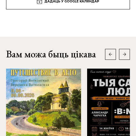
ДАДАЦЬ У GOOGLE КАЛЯНДАР
Вам можа быць цікава