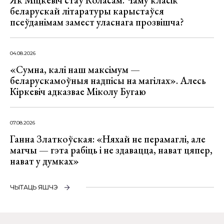
Як Міцкевіч стаў Коласам. Чаму класік
беларускай літаратуры карыстаўся
псеўданімам замест уласнага прозвішча?
04.08.2026
«Сумна, калі наш максімум —
беларускамоўныя надпісы на магілах». Алесь
Кіркевіч адказвае Міколу Бугаю
07.08.2026
Ганна Златкоўская: «Няхай не перамаглі, але
магчы — гэта рабіць і не здавацца, нават цяпер,
нават у думках»
ЧЫТАЦЬ ЯШЧЭ