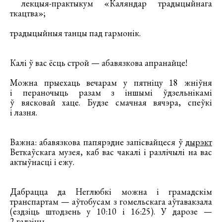
лекцыя-практыкум «Каляндар традыцыйнага
ткацтва»;
традыцыйныя танцы пад гармонік.
Калі ў вас ёсць строй — абавязкова апранайце!
Можна прыехаць вечарам у пятніцу 18 жніўня
і пераночыць разам з іншымі ўдзельнікамі
ў вясковай хаце. Будзе смачная вячэра, спеўкі
і лазня.
Важна: абавязкова папярэдне запісвайцеся ў
дырэкт
Веткаўскага музея, каб вас чакалі і разлічылі на вас
актыўнасці і ежу.
Дабрацца да Неглюбкі можна і грамадскім
транспартам — аўтобусам з гомельскага аўтавакзала
(ездзіць штодзень у 10:10 і 16:25). У дарозе —
2 гадзіны.