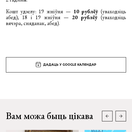
Кошт удзелу: 19 жніўня —
10 рублёў
(уваходзіць
абед); 18 і 19 жніўня —
20 рублёў
(уваходзіць
вячэра, сняданак, абед).
ДАДАЦЬ У GOOGLE КАЛЯНДАР
Вам можа быць цікава