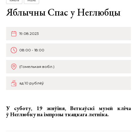
ГОМЕЛЬ
ІНШАЕ
Яблычны Спас у Неглюбцы
19.08.2023
08:00 - 18:00
(Гомелькая вобл.)
ад 10 рублёў
У суботу, 19 жнўіня,
Веткаўскі музей кліча
ў Неглюбку на імпрэзы ткацкага летніка.