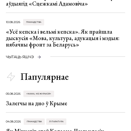
аўдыягід «Сцежкамі Адамовіча»
10.08.2026
ГРАМАДСТВА
«Усё кепска і вельмі кепска». Як прайшла
дыскусія «Мова, культура, адукацыя і мэдыя:
нябачны фронт за Беларусь»
ЧЫТАЦЬ ЯШЧЭ
Папулярнае
05.08.2026
«МАМА, НЕ ЖУРЫСЯ!»
Залегчы на дно ў Крыме
04.08.2026
ГРАМАДСТВА
ЛІТАРАТУРА