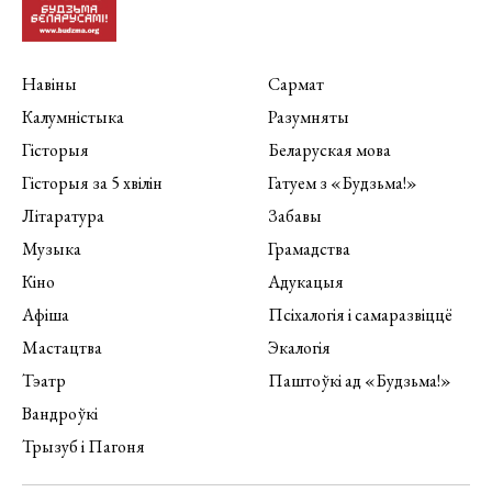
Навіны
Сармат
Калумністыка
Разумняты
Гісторыя
Беларуская мова
Гісторыя за 5 хвілін
Гатуем з «Будзьма!»
Літаратура
Забавы
Музыка
Грамадства
Кіно
Адукацыя
Афіша
Псіхалогія і самаразвіццё
Мастацтва
Экалогія
Тэатр
Паштоўкі ад «Будзьма!»
Вандроўкі
Трызуб і Пагоня