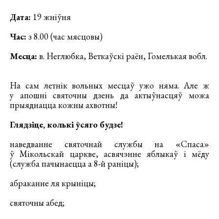
Дата:
19 жніўня
Час:
з 8.00 (час мясцовы)
Месца:
в. Неглюбка, Веткаўскі раён, Гомелькая вобл.
На сам летнік вольных месцаў ужо няма. Але ж
у апошні святочны дзень да актыўнасцяў можа
прыяднацца кожны ахвотны!
Глядзіце, колькі ўсяго будзе!
наведванне святочнай службы на «Спаса»
ў Мікольскай царкве, асвячэнне яблыкаў і мёду
(служба пачынаецца а 8-й раніцы);
абраканне ля крыніцы;
святочны абед;