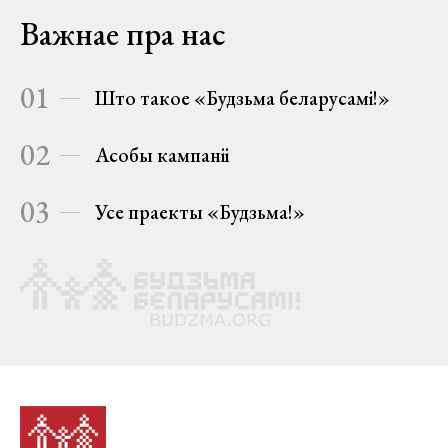
Важнае пра нас
01
Што такое «Будзьма беларусамі!»
02
Асобы кампаніі
03
Усе праекты «Будзьма!»