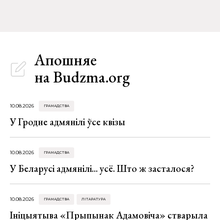
Апошняе
на Budzma.org
10.08.2026
ГРАМАДСТВА
У Гродне адмянілі ўсе квізы
10.08.2026
ГРАМАДСТВА
У Беларусі адмянілі... усё. Што ж засталося?
10.08.2026
ГРАМАДСТВА
ЛІТАРАТУРА
Ініцыятыва «Прыпынак Адамовіча» стварыла