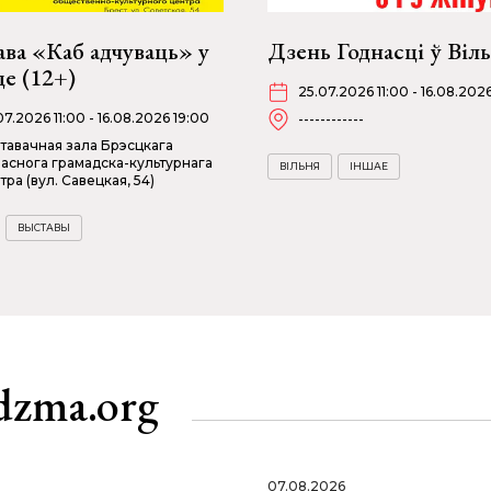
ва «Каб адчуваць» у
Дзень Годнасці ў Віль
е (12+)
25.07.2026 11:00 - 16.08.202
07.2026 11:00 - 16.08.2026 19:00
------------
тавачная зала Брэсцкага
аснога грамадска-культурнага
ВІЛЬНЯ
ІНШАЕ
тра (вул. Савецкая, 54)
ВЫСТАВЫ
dzma.org
07.08.2026