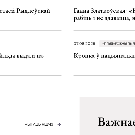
стасіі Рыдлеўскай
Ганна Златкоўская: «
рабіць і не здавацца,
07.08.2026
«ПРЫДАРОЖНЫ ПЫЛ
льда выдалі па-
Кропка ў нацыянальн
Важнае
ЧЫТАЦЬ ЯШЧЭ