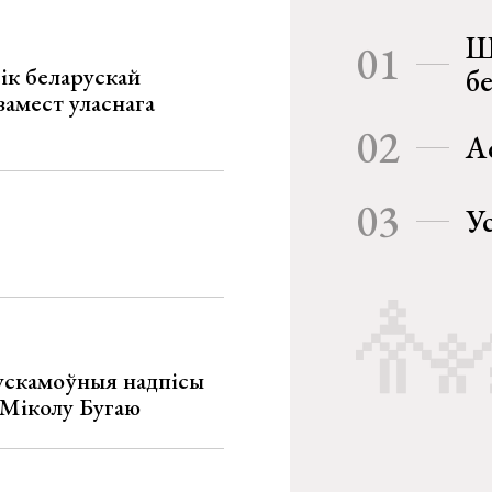
Ш
01
ік беларускай
б
замест уласнага
02
А
03
У
ускамоўныя надпісы
е Міколу Бугаю