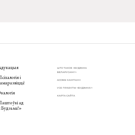
Адукацыя
ШТО ТАКОЕ «БУДЗЬМА
БЕЛАРУСАМІ!»
сіхалогія і
АСОБЫ КАМПАНІІ
самаразвіццё
УСЕ ПРАЕКТЫ «БУДЗЬМА!»
калогія
КАРТА САЙТА
Паштоўкі ад
«Будзьма!»