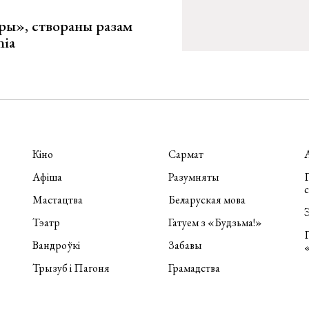
ары», створаны разам
nia
Кіно
Сармат
Афіша
Разумняты
П
Мастацтва
Беларуская мова
Э
Тэатр
Гатуем з «Будзьма!»
Вандроўкі
Забавы
Трызуб і Пагоня
Грамадства