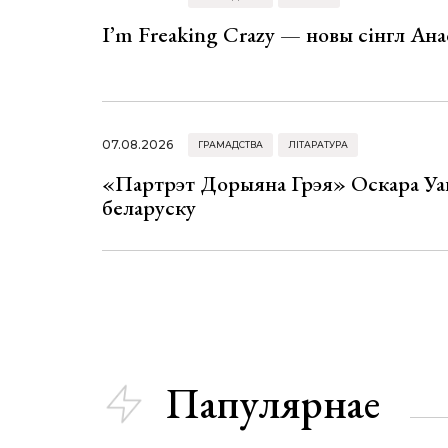
I’m Freaking Crazy — новы сінгл Ана
07.08.2026
ГРАМАДСТВА
ЛІТАРАТУРА
«Партрэт Дорыяна Грэя» Оскара Уай
беларуску
Папулярнае