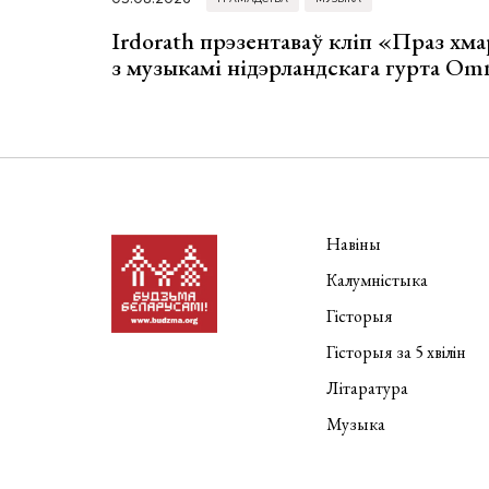
Irdorath прэзентаваў кліп «Праз хм
з музыкамі нідэрландскага гурта Om
Навіны
Калумністыка
Гісторыя
Гісторыя за 5 хвілін
Літаратура
Музыка