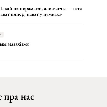
Няхай не перамаглі, але магчы — гэта
 нават цяпер, нават у думках»
»
ым мазахізме
 пра нас