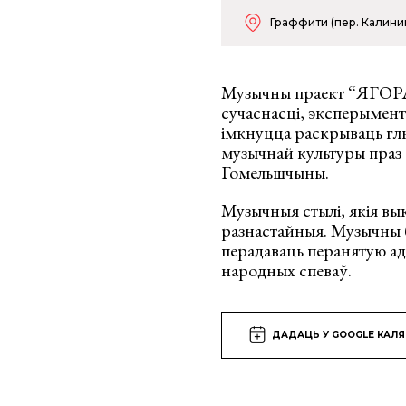
Граффити (пер. Калинин
Музычны праект “ЯГОРАВА
сучаснасці, эксперымент
імкнуцца раскрываць гл
музычнай культуры праз
Гомельшчыны.
Музычныя стылі, якія вы
разнастайныя. Музычны 
перадаваць перанятую а
народных спеваў.
ДАДАЦЬ У GOOGLE КАЛ