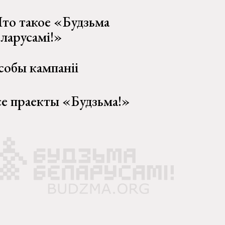
то такое «Будзьма
еларусамі!»
собы кампаніі
се праекты «Будзьма!»