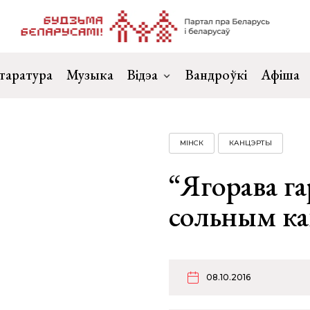
таратура
Музыка
Відэа
Вандроўкі
Афіша
МІНСК
КАНЦЭРТЫ
“Ягорава га
сольным к
08.10.2016