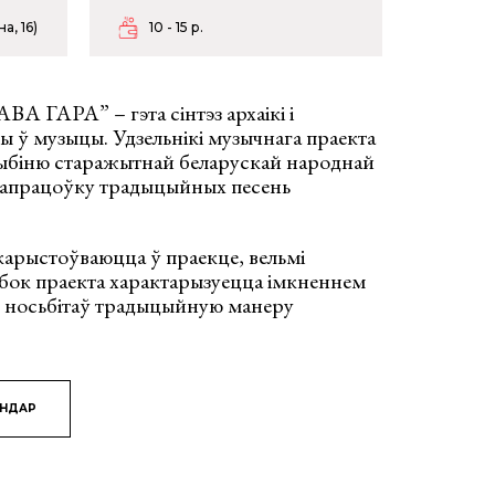
а, 16)
10 - 15 р.
 ГАРА” – гэта сінтэз архаікі і
ы ў музыцы. Удзельнікі музычнага праекта
ыбіню старажытнай беларускай народнай
 апрацоўку традыцыйных песень
карыстоўваюцца ў праекце, вельмі
бок праекта характарызуецца імкненнем
д носьбітаў традыцыйную манеру
ЯНДАР