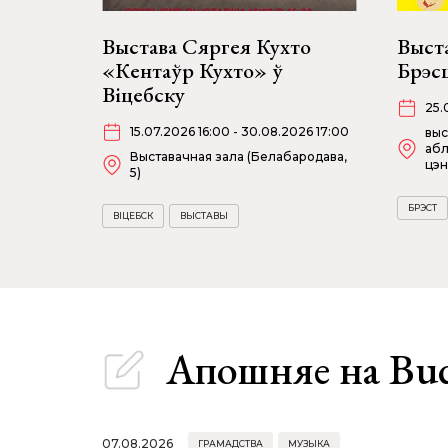
Выстава Сяргея Кухто
Выста
«Кентаўр Кухто» ў
Брэсц
Віцебску
25.
15.07.2026 16:00 - 30.08.2026 17:00
выс
абл
Выставачная зала (Белабародава,
цэн
5)
БРЭСТ
ВІЦЕБСК
ВЫСТАВЫ
Апошняе
на Bu
07.08.2026
ГРАМАДСТВА
МУЗЫКА