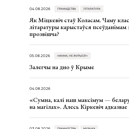
04.08.2026
ГРАМАДСТВА
ЛІТАРАТУРА
Як Міцкевіч стаў Коласам. Чаму клас
літаратуры карыстаўся псеўданімам 
прозвішча?
05.08.2026
«МАМА, НЕ ЖУРЫСЯ!»
Залегчы на дно ў Крыме
04.08.2026
«Сумна, калі наш максімум — белар
на магілах». Алесь Кіркевіч адказва
03.08.2026
ГРАМАДСТВА
МУЗЫКА