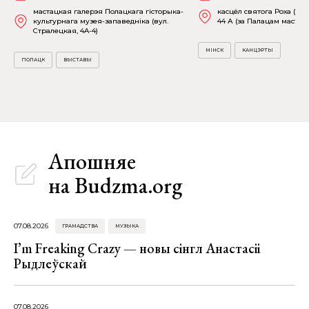
мастацкая галерэя Полацкага гісторыка-
касцёл святога Роха (пр-
культурнага музея-запаведніка (вул.
44 А (за Палацам мастацт
Стралецкая, 4A-4)
МІНСК
КАНЦЭРТЫ
ПОЛАЦК
ВЫСТАВЫ
Апошняе
на Budzma.org
07.08.2026
ГРАМАДСТВА
МУЗЫКА
I’m Freaking Crazy — новы сінгл Анастасіі
Рыдлеўскай
07.08.2026