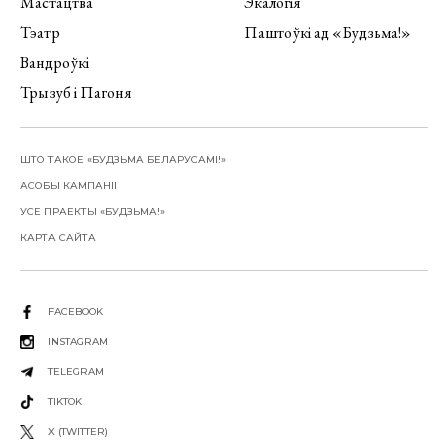
Мастацтва
Экалогія
Тэатр
Паштоўкі ад «Будзьма!»
Вандроўкі
Трызуб і Пагоня
ШТО ТАКОЕ «БУДЗЬМА БЕЛАРУСАМІ!»
АСОБЫ КАМПАНІІ
УСЕ ПРАЕКТЫ «БУДЗЬМА!»
КАРТА САЙТА
FACEBOOK
INSTAGRAM
TELEGRAM
TIKTOK
X (TWITTER)