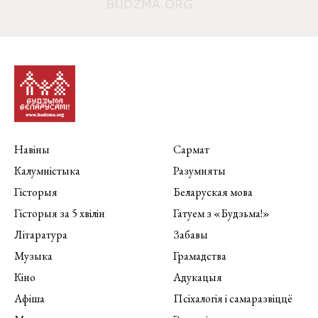
Навіны
Сармат
Калумністыка
Разумняты
Гісторыя
Беларуская мова
Гісторыя за 5 хвілін
Гатуем з «Будзьма!»
Літаратура
Забавы
Музыка
Грамадства
Кіно
Адукацыя
Афіша
Псіхалогія і самаразвіццё