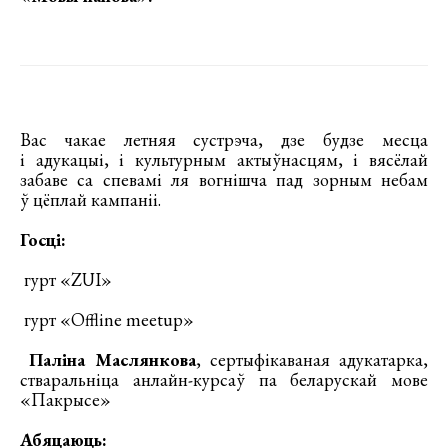
Вас чакае летняя сустрэча, дзе будзе месца
і адукацыі, і культурным актыўнасцям, і вясёлай
забаве са спевамі ля вогнішча пад зорным небам
ў цёплай кампаніі.
Госці:
гурт «ZUI»
гурт «Offline meetup»
Паліна Маслянкова
, сертыфікаваная адукатарка,
стваральніца анлайн-курсаў па беларускай мове
«Пакрысе»
Абяцаюць: