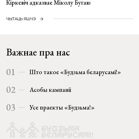
Кіркевіч адказвае Міколу Бугаю
ЧЫТАЦЬ ЯШЧЭ
Важнае пра нас
01
Што такое «Будзьма беларусамі!»
02
Асобы кампаніі
03
Усе праекты «Будзьма!»