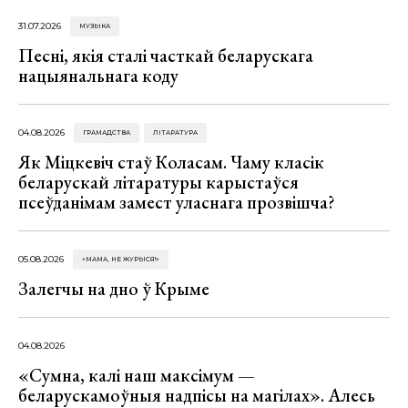
31.07.2026
МУЗЫКА
Песні, якія сталі часткай беларускага
нацыянальнага коду
04.08.2026
ГРАМАДСТВА
ЛІТАРАТУРА
Як Міцкевіч стаў Коласам. Чаму класік
беларускай літаратуры карыстаўся
псеўданімам замест уласнага прозвішча?
05.08.2026
«МАМА, НЕ ЖУРЫСЯ!»
Залегчы на дно ў Крыме
04.08.2026
«Сумна, калі наш максімум —
беларускамоўныя надпісы на магілах». Алесь