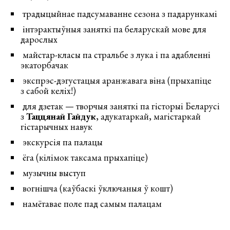
традыцыйнае падсумаванне сезона з падарункамі
інтэрактыўныя заняткі па беларускай мове для
дарослых
майстар-класы па стральбе з лука і па адабленні
экаторбачак
экспрэс-дэгустацыя аранжавага віна (прыхапіце
з сабой келіх!)
для дзетак — творчыя заняткі па гісторыі Беларусі
з
Таццянай Гайдук
, адукатаркай, магістаркай
гістарычных навук
экскурсія па палацы
ёга (кілімок таксама прыхапіце)
музычны выступ
вогнішча (каўбаскі ўключаныя ў кошт)
намётавае поле пад самым палацам