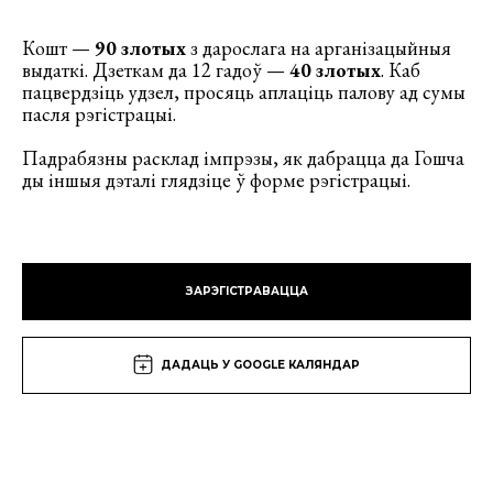
Кошт —
90 злотых
з дарослага на арганізацыйныя
выдаткі. Дзеткам да 12 гадоў —
40 злотых
. Каб
пацвердзіць удзел, просяць аплаціць палову ад сумы
пасля рэгістрацыі.
Падрабязны расклад імпрэзы, як дабрацца да Гошча
ды іншыя дэталі глядзіце ў форме рэгістрацыі.
ЗАРЭГІСТРАВАЦЦА
ДАДАЦЬ У GOOGLE КАЛЯНДАР