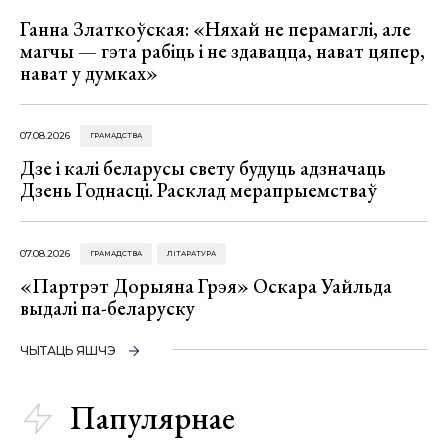
Ганна Златкоўская: «Няхай не перамаглі, але
магчы — гэта рабіць і не здавацца, нават цяпер,
нават у думках»
07.08.2026
ГРАМАДСТВА
Дзе і калі беларусы свету будуць адзначаць
Дзень Годнасці. Расклад мерапрыемстваў
07.08.2026
ГРАМАДСТВА
ЛІТАРАТУРА
«Партрэт Дорыяна Грэя» Оскара Уайльда
выдалі па-беларуску
ЧЫТАЦЬ ЯШЧЭ
Папулярнае