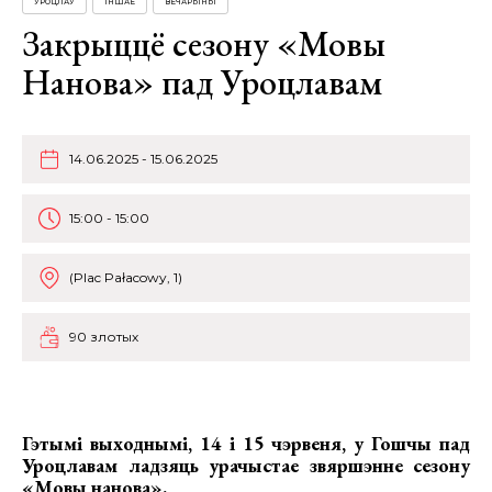
УРОЦЛАЎ
ІНШАЕ
ВЕЧАРЫНЫ
Закрыццё сезону «Мовы
Нанова» пад Уроцлавам
14.06.2025 - 15.06.2025
15:00 - 15:00
(Plac Pałacowy, 1)
90 злотых
Гэтымі выходнымі, 14 і 15 чэрвеня, у Гошчы пад
Уроцлавам ладзяць
урачыстае звяршэнне сезону
«Мовы нанова».