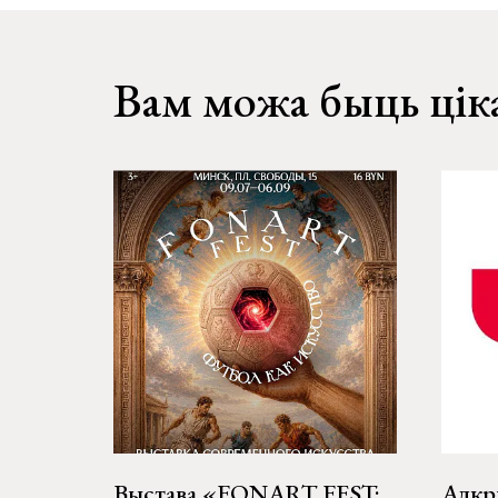
Вам можа быць цік
Выстава «FONART FEST:
Адкр