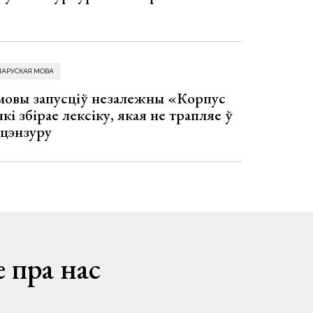
ЛАРУСКАЯ МОВА
 мовы запусціў незалежны «Корпус
кі збірае лексіку, якая не трапляе ў
 цэнзуру
 пра нас