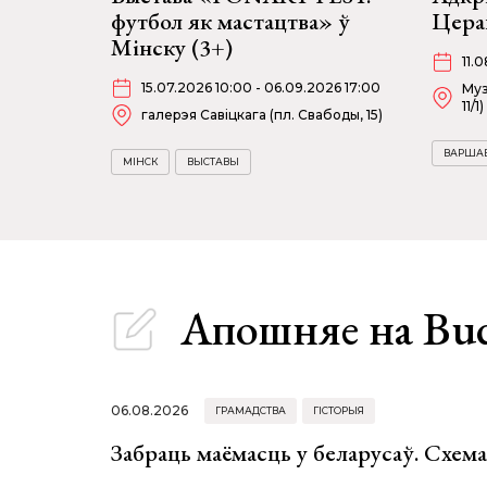
футбол як мастацтва» ў
Цера
Мінску (3+)
11.
15.07.2026 10:00 - 06.09.2026 17:00
Муз
11/1)
галерэя Савіцкага (пл. Свабоды, 15)
ВАРША
МІНСК
ВЫСТАВЫ
Апошняе
на Bu
06.08.2026
ГРАМАДСТВА
ГІСТОРЫЯ
Забраць маёмасць у беларусаў. Схем