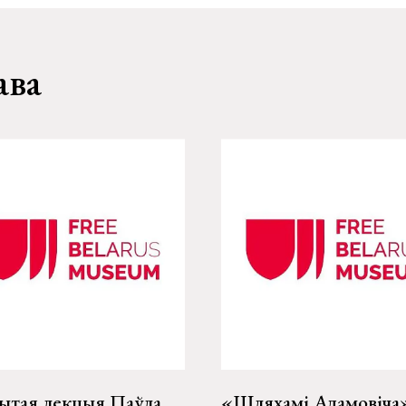
ава
ытая лекцыя Паўла
«Шляхамі Адамовіча