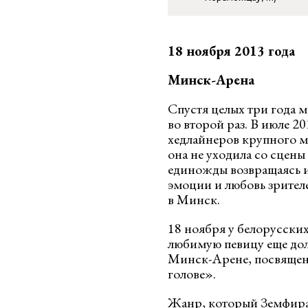
18 ноября 2013 года
Минск-Арена
Спустя целых три года 
во второй раз. В июле 2
хедлайнеров крупного 
она не уходила со сцены
единожды возвращаясь и
эмоции и любовь зрител
в Минск.
18 ноября у белорусски
любимую певицу еще дол
Минск-Арене, посвящен
голове».
Жанр, который Земфира 