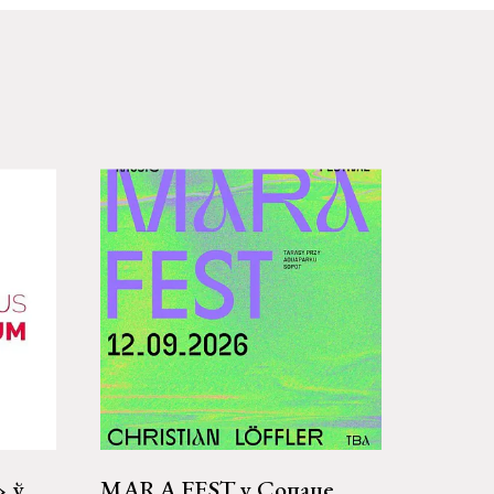
» ў
MARA FEST у Сопаце