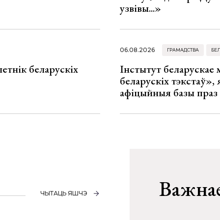
узвівы...»
06.08.2026
ГРАМАДСТВА
БЕ
летнік беларускіх
Інстытут беларускае
беларускіх тэкстаў», я
афіцыйныя базы праз
Важнае
ЧЫТАЦЬ ЯШЧЭ