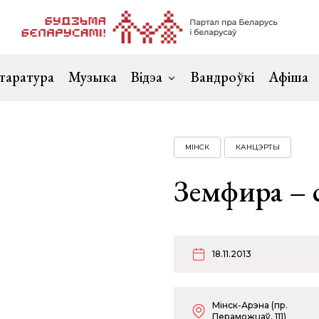
таратура
Музыка
Відэа
Вандроўкі
Афіша
МІНСК
КАНЦЭРТЫ
Земфира – 
18.11.2013
Мінск-Арэна (пр.
Пераможцаў, 111)