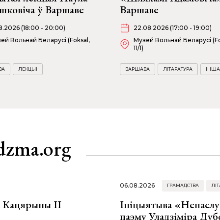
шковіча ў Варшаве
Варшаве
08.2026 (18:00 - 20:00)
22.08.2026 (17:00 - 19:00)
ей Вольнай Беларусі (Foksal,
Музей Вольнай Беларусі (Fo
11/1)
ВА
ЛЕКЦЫІ
ВАРШАВА
ЛІТАРАТУРА
ІНША
dzma.org
06.08.2026
ГРАМАДСТВА
ЛІТ
а Кацярыны ІІ
Ініцыятыва «Непаслу
паэму Уладзіміра Дуб