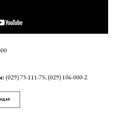
000
м:
(029) 75-111-75, (029) 106-000-2
ЯНДАР