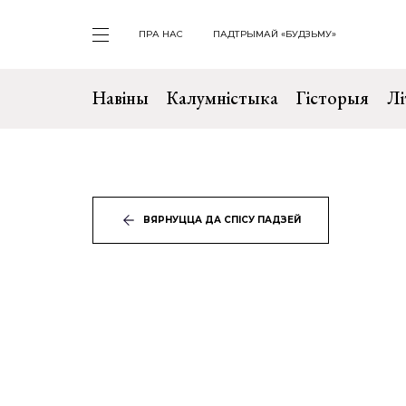
ПРА НАС
ПАДТРЫМАЙ «БУДЗЬМУ»
Навіны
Калумністыка
Гісторыя
Лі
ВЯРНУЦЦА ДА СПІСУ ПАДЗЕЙ