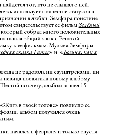
найдется тот, кто не слышал о ней.
ежь использует в качестве статусов в
-признаний в любви. Земфира поистине
 этом свидетельствует ее фильм
Зелёный
, который собрал много положительных
она нашла общий язык с Ренатой
зыку к ее фильмам. Музыка Земфиры
ледняя сказка Риты
» и «
Богиня: как я
звезда не радовала ни саундтреками, ни
 певица посвятила новому альбому
Шестой по счету, альбом вышел 15
«Жить в твоей голове» повлияло ее
ффами, альбом получился очень
чным.
ки начался в феврале, и только спустя