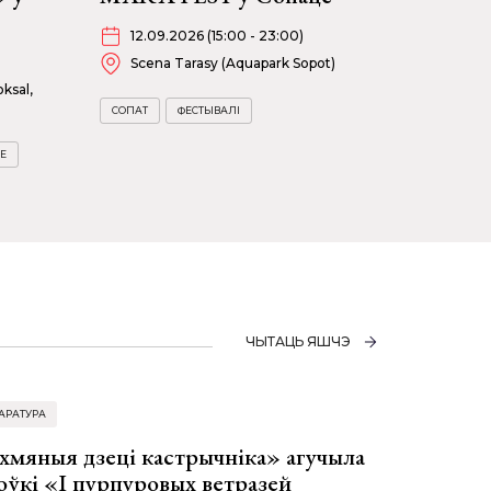
12.09.2026 (15:00 - 23:00)
Scena Tarasy (Aquapark Sopot)
ksal,
СОПАТ
ФЕСТЫВАЛІ
Е
ЧЫТАЦЬ ЯШЧЭ
АРАТУРА
хмяныя дзеці кастрычніка» агучыла
оўкі «І пурпуровых ветразей