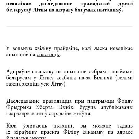
невялікае даследаванне грамадскай думкі
беларусаў Літвы па шэрагу бягучых пытанняў.
У вольную хвіліну прайдзіце, калі ласка невялікае
апытанне па
спасылцы
.
Адпраўце спасылку на апытанне сябрам і знаёмым
беларусам у Літве, асабліва па-за Вільняй (вельмі
важна ахапіць усю Літву).
Даследаванне праводзіцца пры падтрымцы Фонду
Фрыдрыха Эберта. Вынікі будуць апублікаваны
і зарэзерваваны ў сярэдзіне жніўня.
Калі ўзнікаюць пытанні, вы можаце задаць
іх кіраўніку праекта Філіпу Біканаву па адрасе
ў пачатку анкеты.