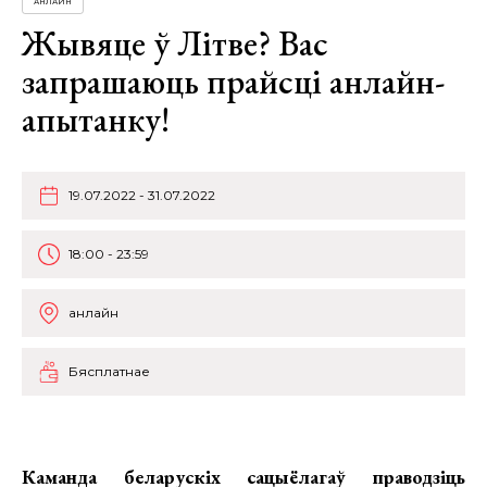
АНЛАЙН
Жывяце ў Літве? Вас
запрашаюць прайсці анлайн-
апытанку!
19.07.2022 - 31.07.2022
18:00 - 23:59
анлайн
Бясплатнае
Каманда беларускіх сацыёлагаў праводзіць