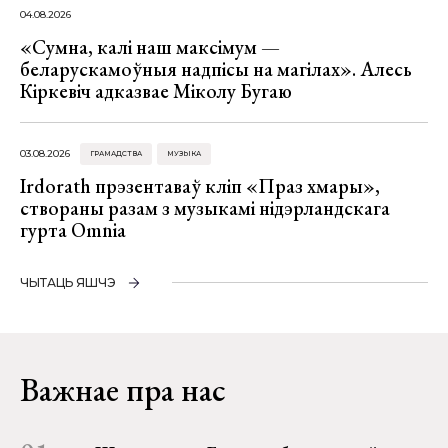
04.08.2026
«Сумна, калі наш максімум —
беларускамоўныя надпісы на магілах». Алесь
Кіркевіч адказвае Міколу Бугаю
03.08.2026
ГРАМАДСТВА
МУЗЫКА
Irdorath прэзентаваў кліп «Праз хмары»,
створаны разам з музыкамі нідэрландскага
гурта Omnia
ЧЫТАЦЬ ЯШЧЭ
Важнае пра нас