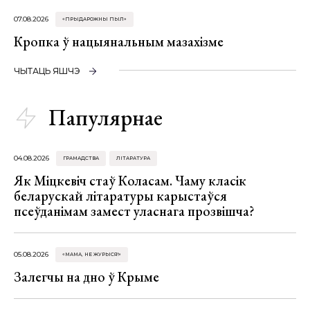
07.08.2026
«ПРЫДАРОЖНЫ ПЫЛ»
Кропка ў нацыянальным мазахізме
ЧЫТАЦЬ ЯШЧЭ
Папулярнае
04.08.2026
ГРАМАДСТВА
ЛІТАРАТУРА
Як Міцкевіч стаў Коласам. Чаму класік
беларускай літаратуры карыстаўся
псеўданімам замест уласнага прозвішча?
05.08.2026
«МАМА, НЕ ЖУРЫСЯ!»
Залегчы на дно ў Крыме