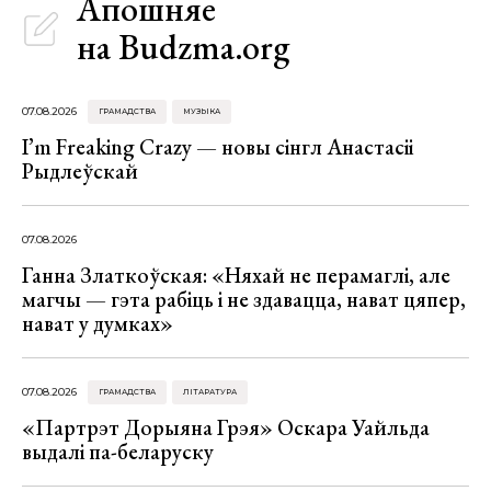
Апошняе
на Budzma.org
07.08.2026
ГРАМАДСТВА
МУЗЫКА
I’m Freaking Crazy — новы сінгл Анастасіі
Рыдлеўскай
07.08.2026
Ганна Златкоўская: «Няхай не перамаглі, але
магчы — гэта рабіць і не здавацца, нават цяпер,
нават у думках»
07.08.2026
ГРАМАДСТВА
ЛІТАРАТУРА
«Партрэт Дорыяна Грэя» Оскара Уайльда
выдалі па-беларуску