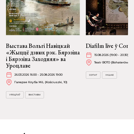
Выстава Вольгі Навіцкай
Diafilm live ў Сопа
«Жыццё дзвюх рэк. Бярэзіна
15.08.2026 (19:00 - 20:30)
і Бярэзіна Заходняя» ва
Teatr BOTO (Bohaterów Mo
Уроцлаве
26.03.2026 16:00 - 25.08.2026 19:00
СОПАТ
ІНШАЕ
Галерэя Клуба MiL (Kościuszki, 10)
УРОЦЛАЎ
ВЫСТАВЫ