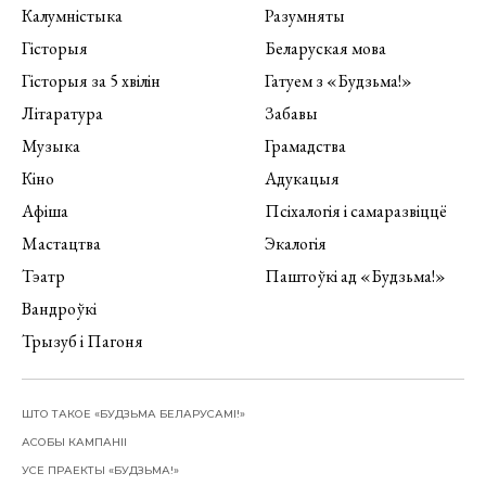
Калумністыка
Разумняты
Гісторыя
Беларуская мова
Гісторыя за 5 хвілін
Гатуем з «Будзьма!»
Літаратура
Забавы
Музыка
Грамадства
Кіно
Адукацыя
Афіша
Псіхалогія і самаразвіццё
Мастацтва
Экалогія
Тэатр
Паштоўкі ад «Будзьма!»
Вандроўкі
Трызуб і Пагоня
ШТО ТАКОЕ «БУДЗЬМА БЕЛАРУСАМІ!»
АСОБЫ КАМПАНІІ
УСЕ ПРАЕКТЫ «БУДЗЬМА!»