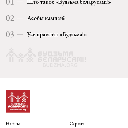
01
Што такое «Будзьма беларусамі!»
02
Асобы кампаніі
03
Усе праекты «Будзьма!»
Навіны
Сармат