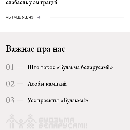
слабасць у эміграцыі
ЧЫТАЦЬ ЯШЧЭ
Важнае пра нас
01
Што такое «Будзьма беларусамі!»
02
Асобы кампаніі
03
Усе праекты «Будзьма!»