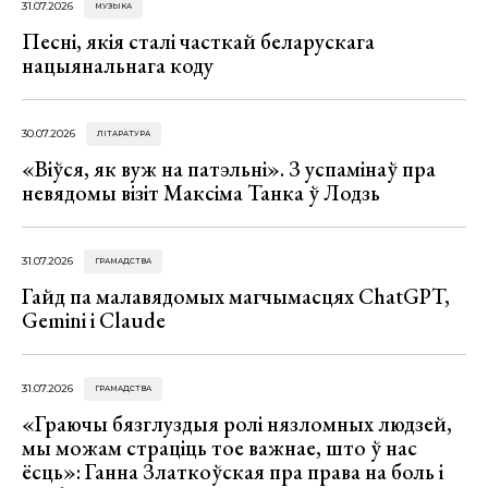
31.07.2026
МУЗЫКА
Песні, якія сталі часткай беларускага
нацыянальнага коду
30.07.2026
ЛІТАРАТУРА
«Віўся, як вуж на патэльні». З успамінаў пра
невядомы візіт Максіма Танка ў Лодзь
31.07.2026
ГРАМАДСТВА
Гайд па малавядомых магчымасцях ChatGPT,
Gemini і Claude
31.07.2026
ГРАМАДСТВА
«Граючы бязглуздыя ролі нязломных людзей,
мы можам страціць тое важнае, што ў нас
ёсць»: Ганна Златкоўская пра права на боль і