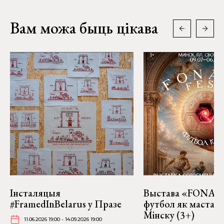
Вам можа быць цікава
Інсталяцыя
Выстава «FONART
#FramedInBelarus у Празе
футбол як мастацт
Мінску (3+)
11.06.2026 19:00 - 14.09.2026 19:00