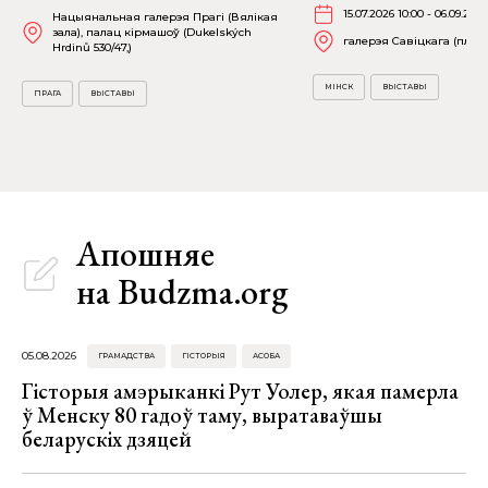
15.07.2026 10:00 - 06.09.2026
Нацыянальная галерэя Прагі (Вялікая
зала), палац кірмашоў (Dukelských
галерэя Савіцкага (пл. Св
Hrdinů 530/47,)
МІНСК
ВЫСТАВЫ
ПРАГА
ВЫСТАВЫ
Апошняе
на Budzma.org
05.08.2026
ГРАМАДСТВА
ГІСТОРЫЯ
АСОБА
Гісторыя амэрыканкі Рут Уолер, якая памерла
ў Менску 80 гадоў таму, выратаваўшы
беларускіх дзяцей