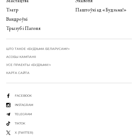
Мастацтва
Экалогія
Тэатр
Паштоўкі ад «Будзьма!»
Вандроўкі
Трызуб і Пагоня
ШТО ТАКОЕ «БУДЗЬМА БЕЛАРУСАМІ!»
АСОБЫ КАМПАНІІ
УСЕ ПРАЕКТЫ «БУДЗЬМА!»
КАРТА САЙТА
FACEBOOK
INSTAGRAM
TELEGRAM
TIKTOK
X (TWITTER)