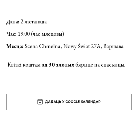
Дата:
2 лістапада
Час:
19.00 (час мясцовы)
Месца:
Scena Chmelna, Nowy Świat 27A, Варшава
Квіткі коштам
ад 30 злотых
бярыце па
спасылцы
.
ДАДАЦЬ У GOOGLE КАЛЯНДАР