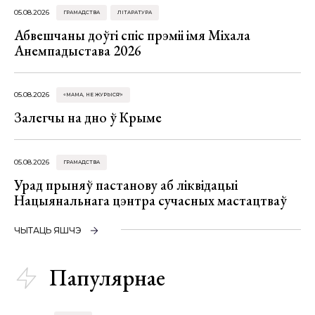
05.08.2026
ГРАМАДСТВА
ЛІТАРАТУРА
Абвешчаны доўгі спіс прэміі імя Міхала
Анемпадыстава 2026
05.08.2026
«МАМА, НЕ ЖУРЫСЯ!»
Залегчы на дно ў Крыме
05.08.2026
ГРАМАДСТВА
Урад прыняў пастанову аб ліквідацыі
Нацыянальнага цэнтра сучасных мастацтваў
ЧЫТАЦЬ ЯШЧЭ
Папулярнае