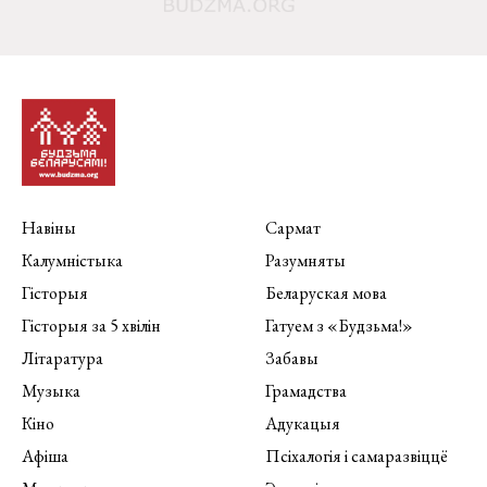
Навіны
Сармат
Калумністыка
Разумняты
Гісторыя
Беларуская мова
Гісторыя за 5 хвілін
Гатуем з «Будзьма!»
Літаратура
Забавы
Музыка
Грамадства
Кіно
Адукацыя
Афіша
Псіхалогія і самаразвіццё