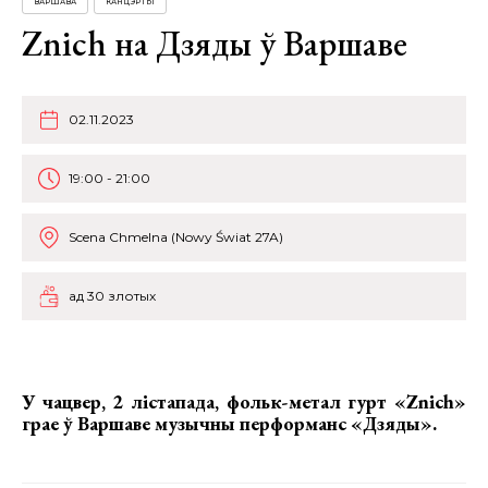
ВАРШАВА
КАНЦЭРТЫ
Znich на Дзяды ў Варшаве
02.11.2023
19:00 - 21:00
Scena Chmelna (Nowy Świat 27A)
ад 30 злотых
У чацвер, 2 лістапада,
фольк-метал гурт «Znich»
грае ў Варшаве музычны перформанс «Дзяды».