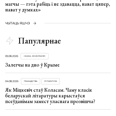
магчы — гэта рабіць і не здавацца, нават цяпер,
нават у думках»
ЧЫТАЦЬ ЯШЧЭ
Папулярнае
05.08.2026
«МАМА, НЕ ЖУРЫСЯ!»
Залегчы на дно ў Крыме
04.08.2026
ГРАМАДСТВА
ЛІТАРАТУРА
Як Міцкевіч стаў Коласам. Чаму класік
беларускай літаратуры карыстаўся
псеўданімам замест уласнага прозвішча?