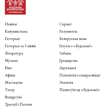
Навіны
Сармат
Калумністыка
Разумняты
Гісторыя
Беларуская мова
Гісторыя за 5 хвілін
Гатуем з «Будзьма!»
Літаратура
Забавы
Музыка
Грамадства
Кіно
Адукацыя
Афіша
Псіхалогія і самаразвіццё
Мастацтва
Экалогія
Тэатр
Паштоўкі ад «Будзьма!»
Вандроўкі
Трызуб і Пагоня