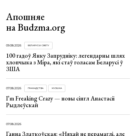
Апошняе
на Budzma.org
09.08.2026
БЕЛАРУСЫ СВЕТУ
100 гадоў Янку Запрудніку: легендарны шлях
хлопчыка з Міра, які стаў голасам Беларусі ў
ЗША
07.08.2026
ГРАМАДСТВА
МУЗЫКА
I’m Freaking Crazy — новы сінгл Анастасіі
Рыдлеўскай
07.08.2026
Ганна Златкоўская: «Няхай не перамаглі, але