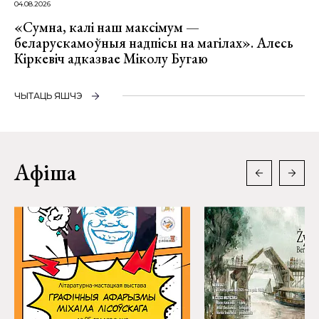
04.08.2026
«Сумна, калі наш максімум —
беларускамоўныя надпісы на магілах». Алесь
Кіркевіч адказвае Міколу Бугаю
ЧЫТАЦЬ ЯШЧЭ
Афіша