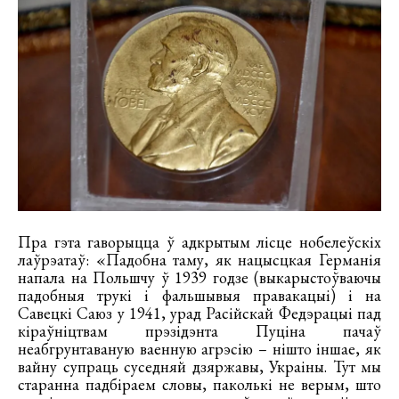
Пра гэта гаворыцца ў адкрытым лісце нобелеўскіх
лаўрэатаў: «Падобна таму, як нацысцкая Германія
напала на Польшчу ў 1939 годзе (выкарыстоўваючы
падобныя трукі і фальшывыя правакацыі) і на
Савецкі Саюз у 1941, урад Расійскай Федэрацыі пад
кіраўніцтвам прэзідэнта Пуціна пачаў
неабгрунтаваную ваенную агрэсію – нішто іншае, як
вайну супраць суседняй дзяржавы, Украіны. Тут мы
старанна падбіраем словы, паколькі не верым, што