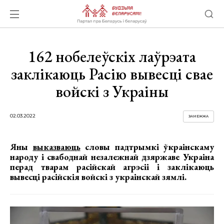
162 нобелеўскіх лаўрэата
заклікаюць Расію вывесці свае
войскі з Украіны
02.03.2022
ЗАМЕЖЖА
Яны
выказваюць
словы падтрымкі ўкраінскаму
народу і свабоднай незалежнай дзяржаве Украіна
перад тварам расійскай агрэсіі і заклікаюць
вывесці расійскія войскі з украінскай зямлі.