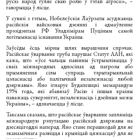
рускі народ гуляе сваю ролю ў гэтай агрэсіі», –
гаворыцца ў лісце.
У сувязі з гэтым, Нобелеўскія Лаўрэаты асуджаюць
расійскія вайсковыя дзеянні і адмаўленне
прэзідэнтам РФ Уладзімірам Пуціным самой
легітымнасці існавання Украіны.
Заўсёды ёсць мірны шлях вырашэння спрэчак.
Расійскае ўварванне груба парушае Статут ААН, які
кажа, што «ўсе чальцы павінны ўстрымлівацца ў
сваіх міжнародных адносінах ад пагрозы або
прымянення сілы супраць тэрытарыяльнай
цэласнасці або палітычнай незалежнасці любой
дзяржавы». Яно ігнаруе Будапешцкі мемарандум
1994 года, які абавязаў Расію і іншыя краіны
паважаць суверэнітэт, незалежнасць і дзейныя межы
Украіны», – адзначаецца ў лісце.
Таксама сказана, што расійскае ўварванне запляміць
міжнародную рэпутацыю расійскай дзяржавы на
дзесяцігоддзі наперад. Яно стане перашкодай для яе
эканамічнага развіцця і крыніцай цяжкасцяў для яе