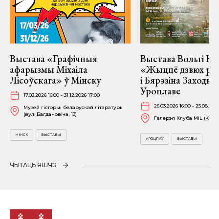
Выстава «Графічныя
Выстава Вольгі На
афарызмы Міхаіла
«Жыццё дзвюх рэк
Лісоўскага» ў Мінску
і Бярэзіна Заходня
Уроцлаве
17.03.2026 16:00 - 31.12.2026 17:00
26.03.2026 16:00 - 25.08.202
Музей гісторыі беларускай літаратуры
(вул. Багдановіча, 13)
Галерэя Клуба MiL (Kościu
МІНСК
ВЫСТАВЫ
УРОЦЛАЎ
ВЫСТАВЫ
ЧЫТАЦЬ ЯШЧЭ