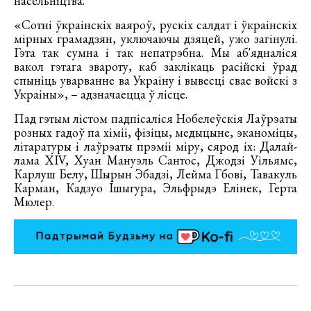
насельніцтва.
«Сотні ўкраінскіх ваяроў, рускіх салдат і ўкраінскіх
мірных грамадзян, уключаючы дзяцей, ужо загінулі.
Гэта так сумна і так непатрэбна. Мы аб'ядналіся
вакол гэтага звароту, каб заклікаць расійскі ўрад
спыніць уварванне ва Украіну і вывесці свае войскі з
Украіны», – адзначаецца ў лісце.
Пад гэтым лістом падпісаліся Нобелеўскія Лаўрэаты
розных гадоў па хіміі, фізіцы, медыцыне, эканоміцы,
літаратуры і лаўрэаты прэміі міру, сярод іх: Далай-
лама XIV, Хуан Мануэль Сантос, Джодзі Уільямс,
Карлуш Белу, Шырын Эбадзі, Лейма Гбові, Тавакуль
Карман, Кадзуо Ішыгура, Эльфрыдэ Елінек, Герта
Мюлер.