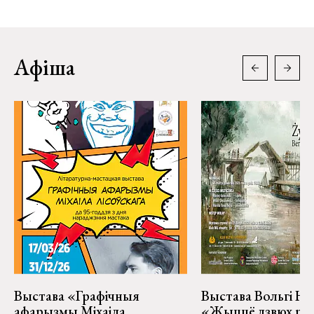
Афіша
Выстава «Графічныя
Выстава Вольгі На
афарызмы Міхаіла
«Жыццё дзвюх рэк