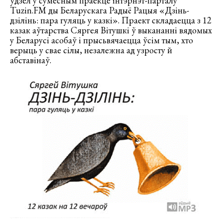
ўдзел у сумесным праекце інтэрнэт-парталу
Tuzin.FM ды Беларускага Радыё Рацыя «Дзінь-
дзілінь: пара гуляць у казкі». Праект складаецца з 12
казак аўтарства Сяргея Вітушкі ў выкананні вядомых
у Беларусі асобаў і прысьвячаецца ўсім тым, хто
верыць у свае сілы, незалежна ад узросту й
абставінаў.