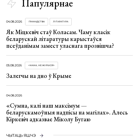
Папулярнае
04.08.2026
ГРАМАДСТВА
ЛІТАРАТУРА
Як Міцкевіч стаў Коласам. Чаму класік
беларускай літаратуры карыстаўся
псеўданімам замест уласнага прозвішча?
05.08.2026
«МАМА, НЕ ЖУРЫСЯ!»
Залегчы на дно ў Крыме
04.08.2026
«Сумна, калі наш максімум —
беларускамоўныя надпісы на магілах». Алесь
Кіркевіч адказвае Міколу Бугаю
ЧЫТАЦЬ ЯШЧЭ