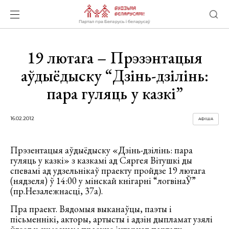
19 лютага – Прэзэнтацыя
аўдыёдыску “Дзінь-дзілінь:
пара гуляць у казкі”
16.02.2012
АФІША
Прэзентацыя аўдыёдыску «Дзінь-дзілінь: пара
гуляць у казкі» з казкамі ад Сяргея Вітушкі ды
спевамі ад удзельнікаў праекту пройдзе 19 лютага
(нядзеля) ў 14:00 у мінскай кнігарні “логвінаЎ”
(пр.Незалежнасці, 37а).
Пра праект. Вядомыя выканаўцы, паэты і
пісьменнікі, акторы, артысты і адзін дыпламат узялі