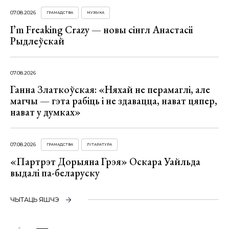
07.08.2026
ГРАМАДСТВА
МУЗЫКА
I’m Freaking Crazy — новы сінгл Анастасіі
Рыдлеўскай
07.08.2026
Ганна Златкоўская: «Няхай не перамаглі, але
магчы — гэта рабіць і не здавацца, нават цяпер,
нават у думках»
07.08.2026
ГРАМАДСТВА
ЛІТАРАТУРА
«Партрэт Дорыяна Грэя» Оскара Уайльда
выдалі па-беларуску
ЧЫТАЦЬ ЯШЧЭ