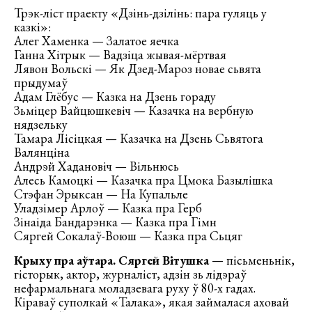
Трэк-ліст праекту «Дзінь-дзілінь: пара гуляць у
казкі»:
Алег Хаменка — Залатое яечка
Ганна Хітрык — Вадзіца жывая-мёртвая
Лявон Вольскі — Як Дзед-Мароз новае сьвята
прыдумаў
Адам Глёбус — Казка на Дзень гораду
Зьміцер Вайцюшкевіч — Казачка на вербную
нядзельку
Тамара Лісіцкая — Казачка на Дзень Сьвятога
Валянціна
Андрэй Хадановіч — Вільнюсь
Алесь Камоцкі — Казачка пра Цмока Базылішка
Стэфан Эрыксан — На Купальле
Уладзімер Арлоў — Казка пра Герб
Зінаіда Бандарэнка — Казка пра Гімн
Сяргей Сокалаў-Воюш — Казка пра Сьцяг
Крыху пра аўтара. Сяргей Вітушка
— пісьменьнік,
гісторык, актор, журналіст, адзін зь лідэраў
нефармальнага моладзевага руху ў 80-х гадах.
Кіраваў суполкай «Талака», якая займалася аховай