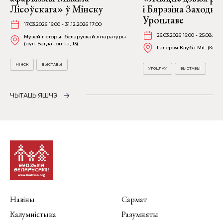
Лісоўскага» ў Мінску
і Бярэзіна Заходня
Уроцлаве
17.03.2026 16:00 - 31.12.2026 17:00
26.03.2026 16:00 - 25.08.202
Музей гісторыі беларускай літаратуры
(вул. Багдановіча, 13)
Галерэя Клуба MiL (Kościu
МІНСК
ВЫСТАВЫ
УРОЦЛАЎ
ВЫСТАВЫ
ЧЫТАЦЬ ЯШЧЭ
Навіны
Сармат
Калумністыка
Разумняты