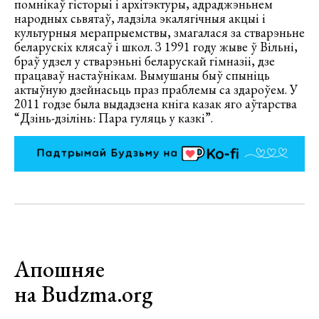
помнікаў гісторыі і архітэктуры, адраджэньнем
народных сьвятаў, ладзіла экалягічныя акцыі і
культурныя мерапрыемствы, змагалася за стварэньне
беларускіх клясаў і школ. З 1991 году жыве ў Вільні,
браў удзел у стварэньні беларускай гімназіі, дзе
працаваў настаўнікам. Вымушаны быў спыніць
актыўную дзейнасьць праз праблемы са здароўем. У
2011 годзе была выдадзена кніга казак яго аўтарства
“Дзінь-дзілінь: Пара гуляць у казкі”.
Апошняе
на Budzma.org