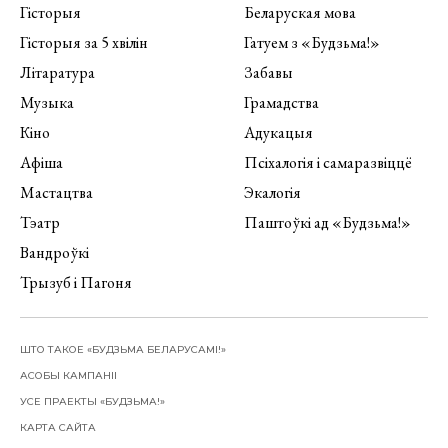
Гісторыя
Беларуская мова
Гісторыя за 5 хвілін
Гатуем з «Будзьма!»
Літаратура
Забавы
Музыка
Грамадства
Кіно
Адукацыя
Афіша
Псіхалогія і самаразвіццё
Мастацтва
Экалогія
Тэатр
Паштоўкі ад «Будзьма!»
Вандроўкі
Трызуб і Пагоня
ШТО ТАКОЕ «БУДЗЬМА БЕЛАРУСАМІ!»
АСОБЫ КАМПАНІІ
УСЕ ПРАЕКТЫ «БУДЗЬМА!»
КАРТА САЙТА