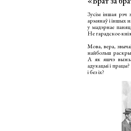
«Брат за бр
Зусім іншая рэч з
армянаў і іншых н
у мадэрнае паняцц
Не гарадское-кніж
Мова, вера, звыча
найбольш раскрыв
А як яшчэ выжыв
адукацыі і працы?
і без іх?