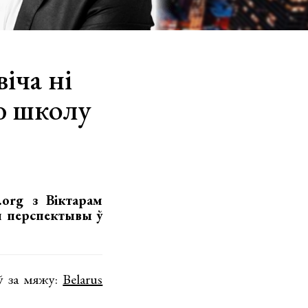
іча ні
ую школу
.org з Віктарам
я перспектывы ў
аў за мяжу:
Belarus