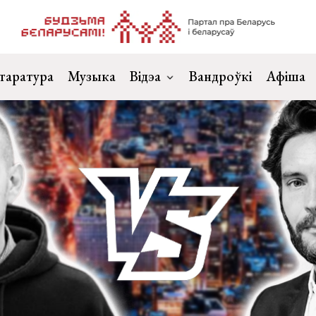
таратура
Музыка
Відэа
Вандроўкі
Афіша