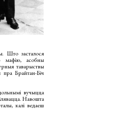
ы. Што засталося
ю мафію, асобны
турныя таварыствы
 пра Брайтан-Біч
дольнымі вучыцца
мілявацца. Навошта
талы, калі ведаеш