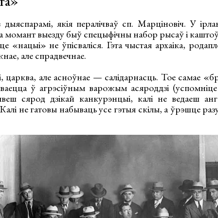
ата»
 дыяспарамі, якія пералічваў сп. Марціновіч. У ірла
а момант выезду быў спецыфічны набор рысаў і каштоў
е «нацыі» не ўпісваліся. Гэта чыстая архаіка, родап
нае, але спрадвечнае.
і, царква, але асноўнае — салідарнасць. Тое самае «бр
аецца ў агрэсіўным варожым асяроддзі (успомніце 
еш сярод дзікай канкурэнцыі, калі не ведаеш анг
 Калі не гатовы набываць усе гэтыя скілы, а ўрэшце р