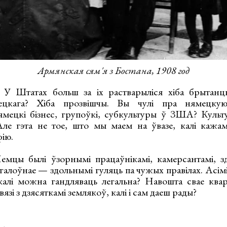
Армянская сям'я з Бостана, 1908 год
 У Штатах больш за іх растварыліся хіба брытанц
цкага? Хіба прозвішчы. Вы чулі пра нямецку
ямецкі бізнес, групоўкі, субкультуры ў ЗША? Куль
ле гэта не тое, што мы маем на ўвазе, калі кажам
фію.
емцы былі ўзорнымі працаўнікамі, камерсантамі, з
 галоўнае — здольнымі гуляць па чужых правілах. Асі
калі можна гандляваць легальна? Навошта свае квар
зі з дзясяткамі землякоў, калі і сам даеш рады?