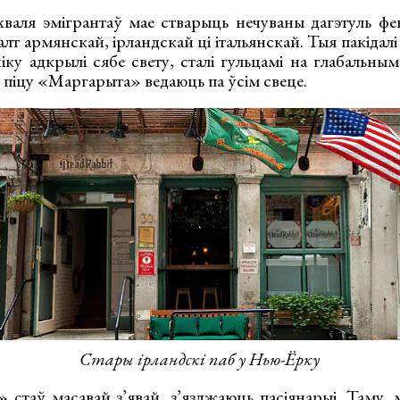
 хваля эмігрантаў мае стварыць нечуваны дагэтуль ф
т армянскай, ірландскай ці італьянскай. Тыя пакідалі
ку адкрылі сябе свету, сталі гульцамі на глабальным
і піцу «Маргарыта» ведаюць па ўсім свеце.
Стары ірландскі паб у Нью-Ёрку
 стаў масавай з’явай, з’язджаюць пасіянарыі. Таму, 