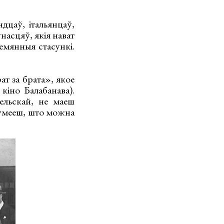
ндцаў, італьянцаў,
насцяў, якія нават
лемянныя стасункі.
ат за брата», якое
кіно Балабанава).
ельскай, не маеш
азумееш, што можна