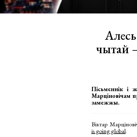
Алесь
чытай –
Пісьменнік і ж
Марціновічам п
замежжы.
Віктар Марцінові
is going global
.