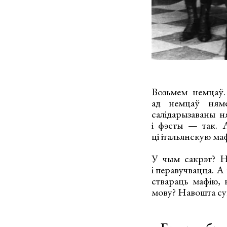
Возьмем немцаў.
ад немцаў няме
салідарызаваны н
і фэсты — так. А
ці італьянскую ма
У чым сакрэт? Н
і перавучвацца. А
ствараць мафію, 
мову? Навошта сувя