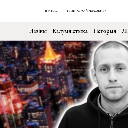
ПРА НАС
ПАДТРЫМАЙ «БУДЗЬМУ»
Навіны
Калумністыка
Гісторыя
Лі