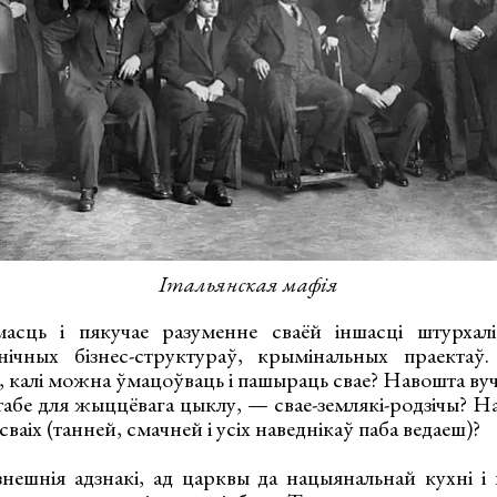
Італьянская мафія
масць і пякучае разуменне сваёй іншасці штурхал
нічных бізнес-структураў, крымінальных праектаў
, калі можна ўмацоўваць і пашыраць свае? Навошта вуч
табе для жыццёвага цыклу, — свае-землякі-родзічы? Н
сваіх (танней, смачней і усіх наведнікаў паба ведаеш)?
знешнія адзнакі, ад царквы да нацыянальнай кухні і 