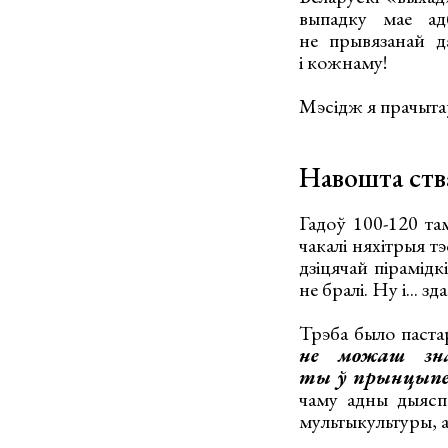
выпадку мае ад
не прывязанай да
і кожнаму!
Мэсідж я прачытаў 
Навошта ства
Гадоў 100-120 та
чакалі няхітрыя т
дзіцячай пірамідк
не бралі. Ну і... 
Трэба было паста
не можаш зна
ты ў прынцыпе
чаму адны дыяспа
мультыкультуры, 