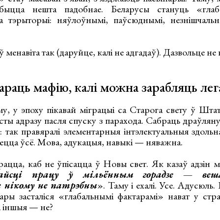
быцца нешта падобнае. Беларусы стануць «глаб
 тэрыторыі: няўлоўнымі, паўсюднымі, незнішчальны
менавіта так (даруйце, калі не адгадаў). Дазвольце не 
раць мафію, калі можна зарабляць лег
му, у эпоху пікавай міграцыі са Старога свету ў Шт
эсты адразу пасля спуску з парахода. Сабраць драўля
і: так правяралі элементарныя інтэлектуальныя здольн
здаецца ўсё. Мова, адукацыя, навыкі — няважна.
рацца, каб не ўпісацца ў Новы свет. Як казаў адзін 
йсці працу ў мільённым горадзе — веша
 нікому не патрэбны
». Таму і ехалі. Усе. Адусюль
ры засталіся «глабальнымі фактарамі» нават у стр
а іншыя — не?