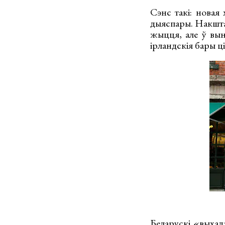
Сэнс такі: новая
дыяспары. Накштал
жыцця, але ў выні
ірландскія бары ц
Беларускі «выхад»