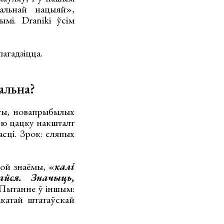
альнай нацыяй»,
мі. Draniki ўсім
пагадзіцца.
альна?
аты, новапрыбылых
ную цацку накшталт
асці. Зрок: сляпых
мой знаёмы, «
калі
йся. Значыць,
. Пытанне ў іншым:
акатай штатаўскай