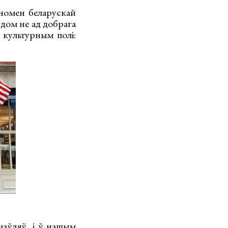
еномен беларускай
 дом не ад добрага
 культурным полі:
маўляў, і ў нашым