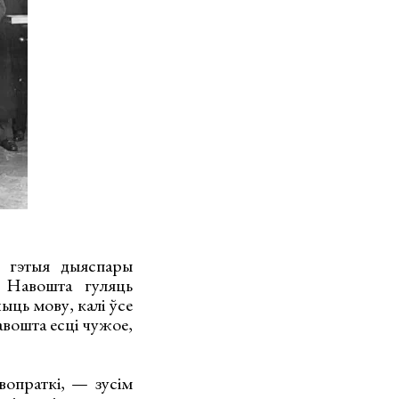
і гэтыя дыяспары
. Навошта гуляць
ыць мову, калі ўсе
авошта есці чужое,
вопраткі, — зусім