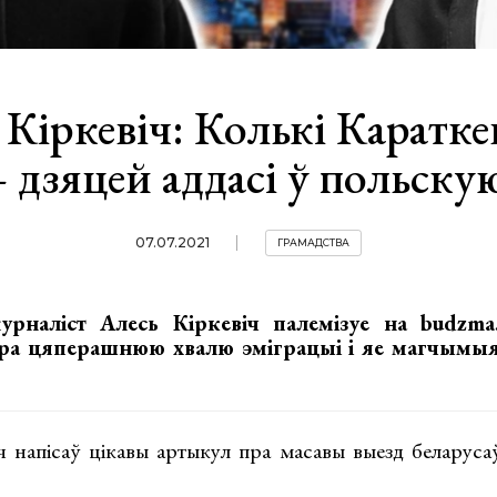
 Кіркевіч: Колькі Караткев
 дзяцей аддасі ў польск
07.07.2021
ГРАМАДСТВА
урналіст Алесь Кіркевіч палемізуе на budzma
ра цяперашнюю хвалю эміграцыі і яе магчымы
ч напісаў цікавы артыкул пра масавы выезд беларус