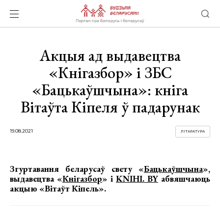
Акцыя ад выдавецтва
«Кнігазбор» і ЗБС
«Бацькаўшчына»: кніга
Вітаўта Кіпеля ў падарунак
19.08.2021
ЛІТАРАТУРА
Згуртавання беларусаў свету «
Бацькаўшчына
»,
выдавецтва «
Кнігазбор
» і
KNIHI. BY
абвяшчаюць
акцыю
«Вітаўт Кіпель».