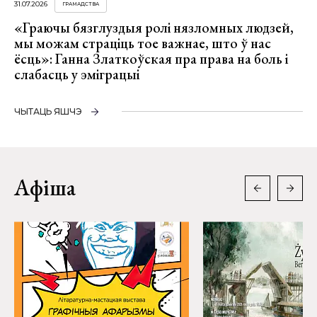
31.07.2026
ГРАМАДСТВА
«Граючы бязглуздыя ролі нязломных людзей,
мы можам страціць тое важнае, што ў нас
ёсць»: Ганна Златкоўская пра права на боль і
слабасць у эміграцыі
ЧЫТАЦЬ ЯШЧЭ
Афіша