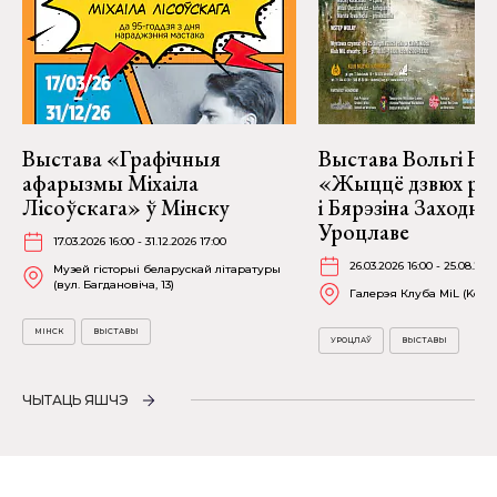
Выстава «Графічныя
Выстава Вольгі На
афарызмы Міхаіла
«Жыццё дзвюх рэк
Лісоўскага» ў Мінску
і Бярэзіна Заходня
Уроцлаве
17.03.2026 16:00 - 31.12.2026 17:00
26.03.2026 16:00 - 25.08.202
Музей гісторыі беларускай літаратуры
(вул. Багдановіча, 13)
Галерэя Клуба MiL (Kościu
МІНСК
ВЫСТАВЫ
УРОЦЛАЎ
ВЫСТАВЫ
ЧЫТАЦЬ ЯШЧЭ