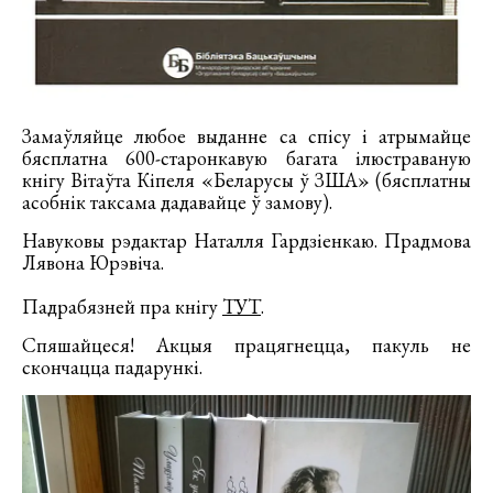
Замаўляйце любое выданне са спісу і атрымайце
бясплатна 600-старонкавую багата ілюстраваную
кнігу Вітаўта Кіпеля «Беларусы ў ЗША» (бясплатны
асобнік таксама дадавайце ў замову).
Навуковы рэдактар Наталля Гардзiенкаю. Прадмова
Лявона Юрэвiча.
Падрабязней пра кнігу
ТУТ
.
Спяшайцеся! Акцыя працягнецца, пакуль не
скончацца падарункі.