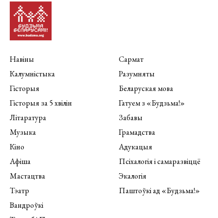
Навіны
Сармат
Калумністыка
Разумняты
Гісторыя
Беларуская мова
Гісторыя за 5 хвілін
Гатуем з «Будзьма!»
Літаратура
Забавы
Музыка
Грамадства
Кіно
Адукацыя
Афіша
Псіхалогія і самаразвіццё
Мастацтва
Экалогія
Тэатр
Паштоўкі ад «Будзьма!»
Вандроўкі