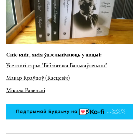
Спіс кніг, якія ўдзельнічаюць у акцыі:
Усе кнігі сэрыі "Бібліятэка Бацькаўшчыны"
Макар Краўцоў (Касцевіч)
Мікола Равенскі