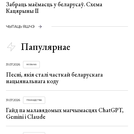
Забраць маёмасць у беларусаў. Схема
Кацярыны ІІ
ЧЫТАЦЬ ЯШЧЭ
Папулярнае
31.07.2026
МУЗЫКА
Песні, якія сталі часткай беларускага
нацыянальнага коду
31.07.2026
ГРАМАДСТВА
Гайд па малавядомых магчымасцях ChatGPT,
Gemini і Claude