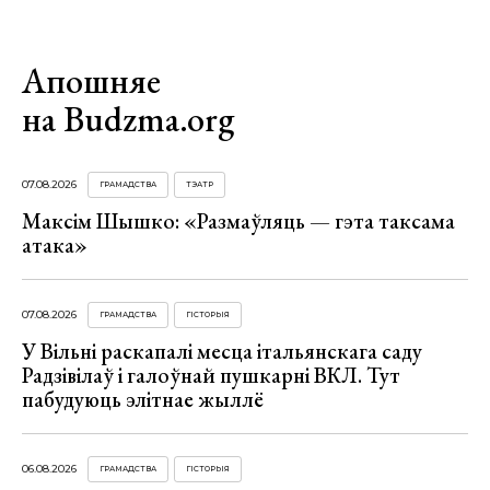
Апошняе
на Budzma.org
07.08.2026
ГРАМАДСТВА
ТЭАТР
Максім Шышко: «Размаўляць — гэта таксама
атака»
07.08.2026
ГРАМАДСТВА
ГІСТОРЫЯ
У Вільні раскапалі месца італьянскага саду
Радзівілаў і галоўнай пушкарні ВКЛ. Тут
пабудуюць элітнае жыллё
06.08.2026
ГРАМАДСТВА
ГІСТОРЫЯ