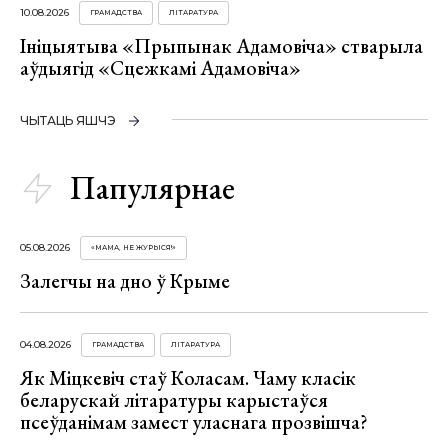
10.08.2026
ГРАМАДСТВА
ЛІТАРАТУРА
Ініцыятыва «Прыпынак Адамовіча» стварыла
аўдыягід «Сцежкамі Адамовіча»
ЧЫТАЦЬ ЯШЧЭ
Папулярнае
05.08.2026
«МАМА, НЕ ЖУРЫСЯ!»
Залегчы на дно ў Крыме
04.08.2026
ГРАМАДСТВА
ЛІТАРАТУРА
Як Міцкевіч стаў Коласам. Чаму класік
беларускай літаратуры карыстаўся
псеўданімам замест уласнага прозвішча?