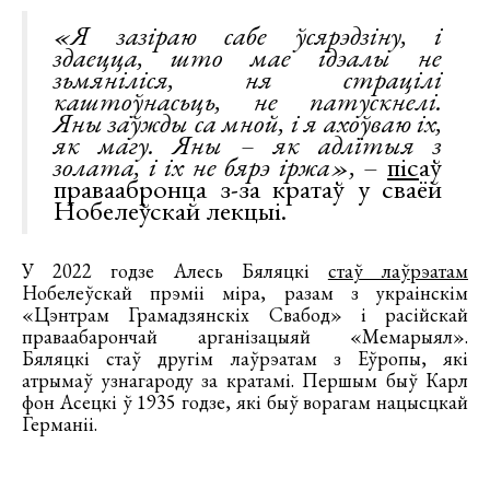
«Я зазіраю сабе ўсярэдзіну, і
здаецца, што мае ідэалы не
зьмяніліся, ня страцілі
каштоўнасьць, не патускнелі.
Яны заўжды са мной, і я ахоўваю іх,
як магу. Яны – як адлітыя з
золата, і іх не бярэ іржа»,
–
піс
аў
праваабронца з-за кратаў у сваёй
Нобелеўскай лекцыі.
У 2022 годзе Алесь Бяляцкі
стаў лаўрэатам
Нобелеўскай прэміі міра, разам з украінскім
«Цэнтрам Грамадзянскіх Свабод» і расійскай
праваабарончай арганізацыяй «Мемарыял».
Бяляцкі стаў другім лаўрэатам з Еўропы, які
атрымаў узнагароду за кратамі. Першым быў Карл
фон Асецкі ў 1935 годзе, які быў ворагам нацысцкай
Германіі.