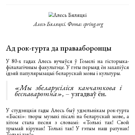
Алесь Бяляцкі. Фота: spring.org
Ад рок-гурта да правааборонцы
У 80-х гадах Алесь вучыўся ў Гомелі на гісторыка-
філалагічным факультэце. У гэты перыяд ён захапіўся
ідэяй папулярызацыі беларускай мовы і культуры.
«Мы збеларусіліся канчаткова і
беспаваротна»,
– узгадваў ён.
У студэнцкія гады Алесь быў удзельнікам рок-гурта
«Баскі»: творы музыкі пісалі на беларускай мове, а
хітом стала песня з словамі: «Толькі так! Свой
трымай кірунак! Толькі так! У гэтым наш ратунак!
Толькі так!»