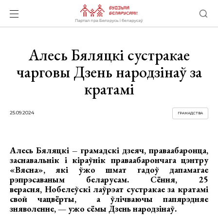
Алесь Бяляцкі сустракае
чарговы Дзень народзінаў за
кратамі
25.09.2024
ГРАМАДСТВА
Алесь Бяляцкі – грамадскі дзеяч, праваабаронца,
заснавальнік і кіраўнік праваабарончага цэнтру
«Вясна», які ўжо шмат гадоў дапамагае
рэпрэсаваным беларусам.
Сёння, 25
верасня, Нобелеўскі лаўрэат сустракае за кратамі
свой чацвёрты, а ўлічваючы папярэдняе
зняволенне, — ужо сёмы Дзень народзінаў.