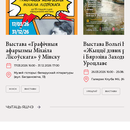
Выстава «Графічныя
Выстава Вольгі На
афарызмы Міхаіла
«Жыццё дзвюх рэк
Лісоўскага» ў Мінску
і Бярэзіна Заходня
Уроцлаве
17.03.2026 16:00 - 31.12.2026 17:00
26.03.2026 16:00 - 25.08.202
Музей гісторыі беларускай літаратуры
(вул. Багдановіча, 13)
Галерэя Клуба MiL (Kościu
МІНСК
ВЫСТАВЫ
УРОЦЛАЎ
ВЫСТАВЫ
ЧЫТАЦЬ ЯШЧЭ