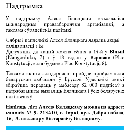
Падтрымка
У падтрымку Алеся Бяляцкага выказваліся
міжнародныя праваабарончыя арганізацыі, а
таксама еўрапейскія палітыкі.
Сябры і паплечнікі Алеся Бяляцкага ладзяць акцыі
салідарнасці з ім.
Далучыцца да акцый можна сёння а 14-й у
Вільні
(Naugarduko, 7) і ў 18 гадзін у
Варшаве
(Plac
Konstytucji, каля будынка Plac Konstytucji, 6).
Таксама акцыя салідарнасці пройдзе пройдзе каля
беларускай амбасады ў Брусэлі. Удзельнікі акцыі
збіраўцца перадаць у амбасаду 82 000 подпісаў з
патрабаваннем вызваліць Бяляцкага і ўсіх беларускіх
палітвязняў.
Напісаць ліст Алесю Бяляцкаму можна па адрасе:
калонія № 9. 213410, г. Горкі, вул. Дабралюбава,
16, Аляксандру Віктаравічу Бяляцкаму.