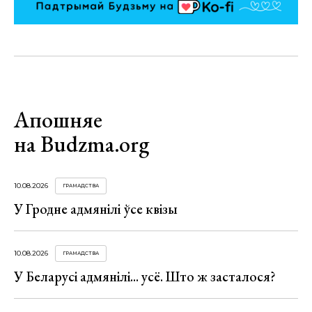
Апошняе
на Budzma.org
10.08.2026
ГРАМАДСТВА
У Гродне адмянілі ўсе квізы
10.08.2026
ГРАМАДСТВА
У Беларусі адмянілі... усё. Што ж засталося?