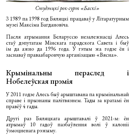
Студэнцкі рок-гурт «Баскі»
З 1989 па 1998 год Бяляцкі працаваў у Літаратурным
музеі Максіма Багдановіча.
Пасля атрымання Беларуссю незалежнасці Алесь
стаў дэпутатам Мінскага гарадскога Савета і быў
ім да ажно да 1996 года. У гэтым жа годзе ён і
заснаваў праваабарончую арганізацыю «Вясна».
Крымінальны пераслед і
Нобелеўская прэмія
У 2011 годзе Алесь быў арыштавана па крымінальнай
справе і прызнаны палітвязнем. Тады за кратамі ён
правёў 4 гады.
Другі раз Бяляцкага арыштавалі ў 2021-м: ён
атрымаў 10 гадоў пазбаўлення волі ў калоніі
ўзмоцненага рэжыму.