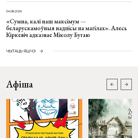
04.08.2026
«Сумна, калі наш максімум —
беларускамоўныя надпісы на магілах». Алесь
Кіркевіч адказвае Міколу Бугаю
ЧЫТАЦЬ ЯШЧЭ
Афіша