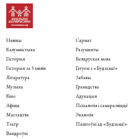
Навіны
Сармат
Калумністыка
Разумняты
Гісторыя
Беларуская мова
Гісторыя за 5 хвілін
Гатуем з «Будзьма!»
Літаратура
Забавы
Музыка
Грамадства
Кіно
Адукацыя
Афіша
Псіхалогія і самаразвіццё
Мастацтва
Экалогія
Тэатр
Паштоўкі ад «Будзьма!»
Вандроўкі