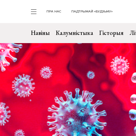
ПРА НАС
ПАДТРЫМАЙ «БУДЗЬМУ»
Навіны
Калумністыка
Гісторыя
Лі