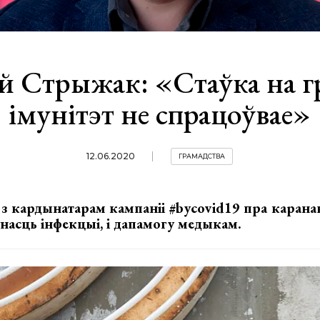
й Стрыжак: «Стаўка на г
імунітэт не спрацоўвае»
12.06.2020
ГРАМАДСТВА
 з кардынатарам кампаніі #bycovid19 пра каранаві
асць інфекцыі, і дапамогу медыкам.