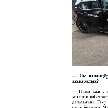
— Як валанцёр
захварэлых?
— Нават калі ў п
мы прынялі страт
дапамагаць. Таму
і камбінезоны. Ч