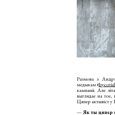
Размова з Андр
медыкам
#bycovi
кампаніі. Але літ
выглядае на тое,
Цяпер актывіст у 
— Як ты цяпер 