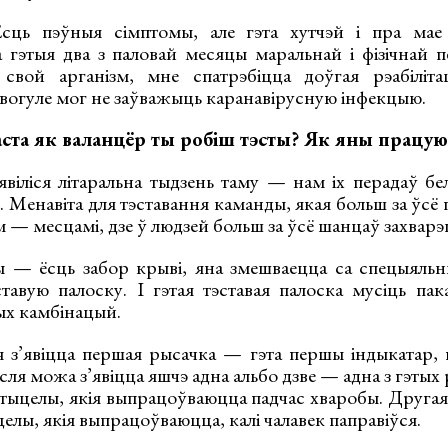
ць пэўныя сімптомы, але гэта хутчэй і пра мае
 гэтыя два з паловай месяцы маральнай і фізічнай пе
 свой арганізм, мне спатрэбіцца доўгая рэабілі
 ўвогуле мог не заўважыць каранавірусную інфекцыю.
аста як валанцёр ты робіш тэсты? Як яны працу
віліся літаральна тыдзень таму — нам іх перадаў бел
 Менавіта для тэставання каманды, якая больш за ўсё 
м — месцамі, дзе ў людзей больш за ўсё шанцаў захварэ
ты — ёсць забор крыві, яна змешваецца са спецыяльн
тавую палоску. І гэтая тэставая палоска мусіць пака
ых камбінацый.
я з’явіцца першая рысачка — гэта першы індыкатар, п
ля можа з’явіцца яшчэ адна альбо дзве — адна з гэтых
нтыцелы, якія выпрацоўваюцца падчас хваробы. Другая
целы, якія выпрацоўваюцца, калі чалавек паправіўся.