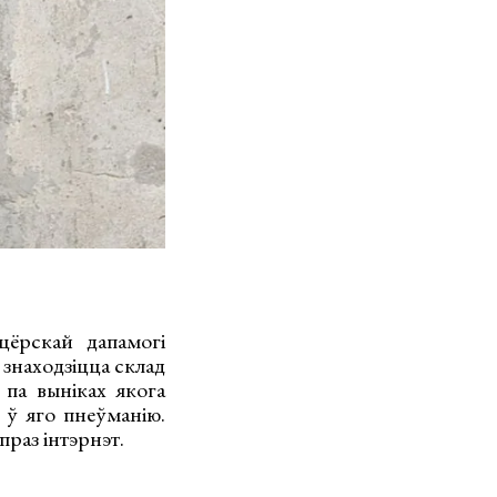
ёрскай дапамогі
 знаходзіцца склад
 па выніках якога
 ў яго пнеўманію.
праз інтэрнэт.