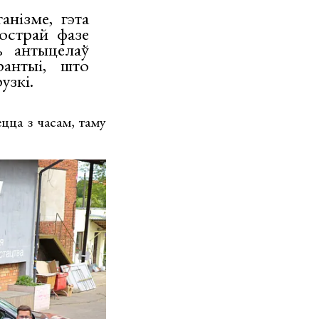
анізме, гэта
острай фазе
ь антыцелаў
антыі, што
узкі.
цца з часам, таму