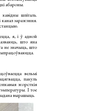
дкі абароны.
 кавідны шпіталь.
і канал заражэння.
ыстанцыю.
ецца, я, і ў адной
азваюць, што яна
та не значыць, што
 выпрацоўваюцца.
цоўваецца вельмі
цягвацца, пакуль
ропкавыя жорсткія
эмпературы. І тое
кладана вырашыць.