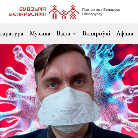
таратура
Музыка
Відэа
Вандроўкі
Афіша