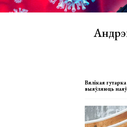
Андрэ
Вялікая гутарка
выяўляюць наяўн