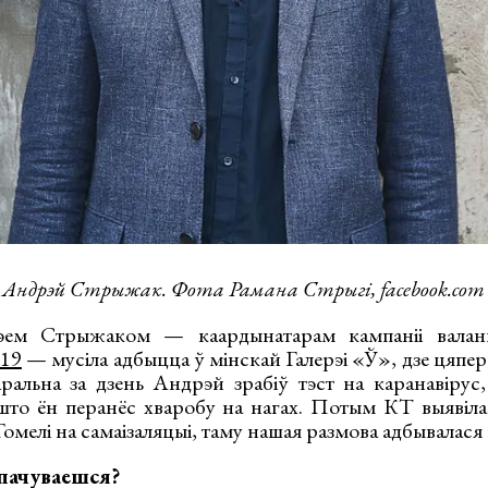
Андрэй Стрыжак. Фота Рамана Стрыгі, facebook.com
эем Стрыжаком — каардынатарам кампаніі валанц
d19
— мусіла адбыцца ў мінскай Галерэі «Ў», дзе цяпер
аральна за дзень Андрэй зрабіў тэст на каранавірус,
 што ён перанёс хваробу на нагах. Потым КТ выявіла
Гомелі на самаізаляцыі, таму нашая размова адбывалася 
пачуваешся?