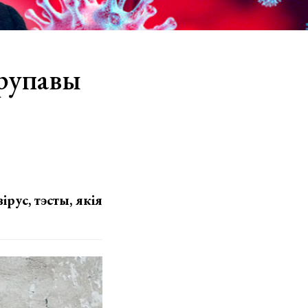
рупавы
рус, тэсты, якія