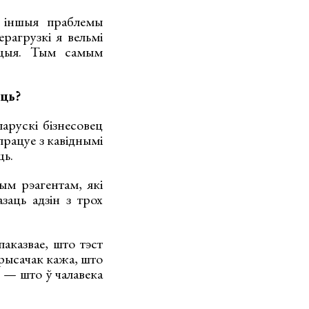
 іншыя праблемы
рагрузкі я вельмі
тацыя. Тым самым
юць?
арускі бізнесовец
працуе з кавіднымі
ць.
ым рэагентам, які
заць адзін з трох
аказвае, што тэст
 рысачак кажа, што
 — што ў чалавека