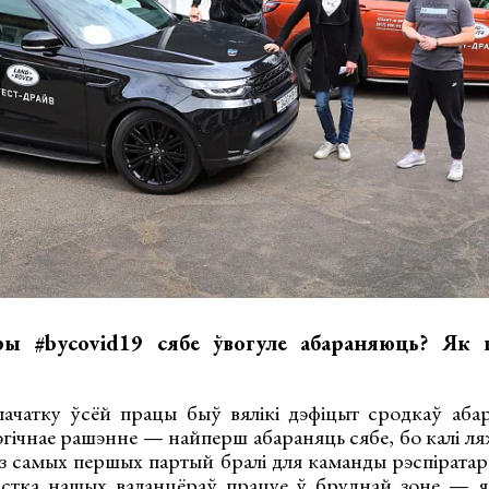
ы #bycovid19 сябе ўвогуле абараняюць? Як 
ачатку ўсёй працы быў вялікі дэфіцыт сродкаў аба
эгічнае рашэнне — найперш абараняць сябе, бо калі 
 з самых першых партый бралі для каманды рэспіратар
астка нашых валанцёраў працуе ў бруднай зоне — я