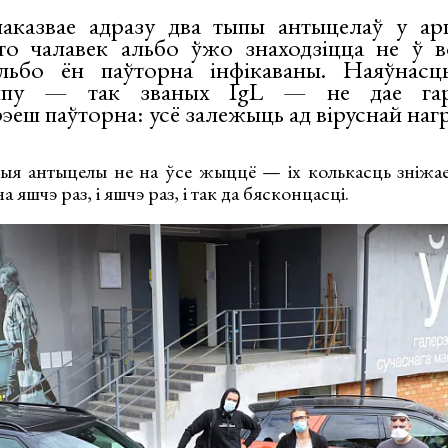
паказвае адразу два тыпы антыцелаў у арг
то чалавек альбо ўжо знаходзіцца не ў в
льбо ён паўторна інфікаваны. Наяўнасц
ыпу — так званых IgL — не дае гар
рэеш паўторна: усё залежыць ад віруснай нагр
этыя антыцелы не на ўсе жыццё — іх колькасць зніжае
яшчэ раз, і яшчэ раз, і так да бясконцасці.