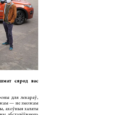
шмат сярод вас
роны для лекараў,
ляжам — не зможам
ы, ахоўныя халаты
ны абсталёўваюць