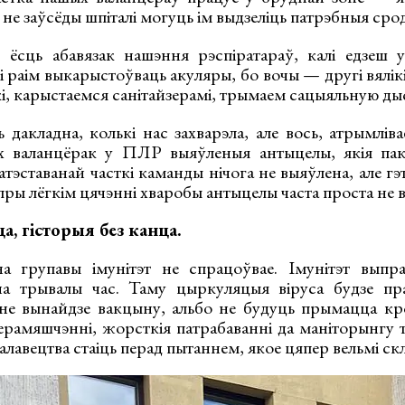
 не заўсёды шпіталі могуць ім выдзеліць патрэбныя сро
 ёсць абавязак нашэння рэспіратараў, калі едзеш у
 раім выкарыстоўваць акуляры, бо вочы — другі вялік
і, карыстаемся санітайзерамі, трымаем сацыяльную д
 дакладна, колькі нас захварэла, але вось, атрымліва
іх валанцёрак у ПЛР выяўленыя антыцелы, якія пак
атэставанай часткі каманды нічога не выяўлена, але гэ
пры лёгкім цячэнні хваробы антыцелы часта проста не
, гісторыя без канца.
а групавы імунітэт не спрацоўвае. Імунітэт выпра
на трывалы час. Таму цыркуляцыя віруса будзе пра
 не вынайдзе вакцыну, альбо не будуць прымацца к
ерамяшчэнні, жорсткія патрабаванні да маніторынгу т
алавецтва стаіць перад пытаннем, якое цяпер вельмі с