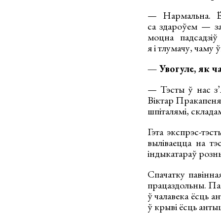
— Нармальна. Ёс
са здароўем — за
моцна падсадзіў
я і тлумачу, чаму
— Увогуле, як ч
— Тэсты ў нас з’я
Віктар Пракапеня.
шпіталямі, склада
Гэта экспрэс-тэс
выліваецца на тэс
індыкатараў розн
Спачатку павінна
працаздольны. Пас
ў чалавека ёсць а
ў крыві ёсць анты