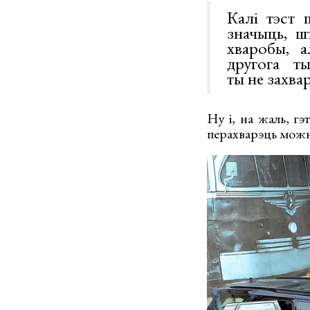
Калі тэст 
значыць, ш
хваробы, а
другога т
ты не захва
Ну і, на жаль, г
перахварэць можна 