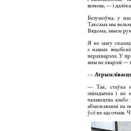
шлюзы, — і далёка
Безумоўна, у нас
Таксама мы вельмі
Вядома, мыем рук
Я не магу сказаць
з нашых віцебск
перахварэла. У пр
яны не хварэлі — 
— Атрымліваецца
— Так, стаўка н
эпізадычна і не 
чалавецтва альбо
абмежаванні па п
ўсё не адсочыш. Ч