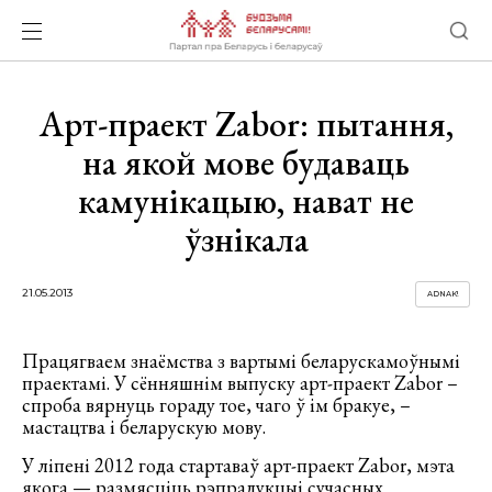
Арт-праект Zabor: пытання,
на якой мове будаваць
камунікацыю, нават не
ўзнікала
21.05.2013
ADNAK!
Працягваем знаёмcтва з вартымі беларускамоўнымі
праектамі. У сённяшнім выпуску арт-праект Zabor –
спроба вярнуць гораду тое, чаго ў ім бракуе, –
мастацтва і беларускую мову.
У ліпені 2012 года стартаваў арт-праект Zabor, мэта
якога — размясціць рэпрадукцыі сучасных