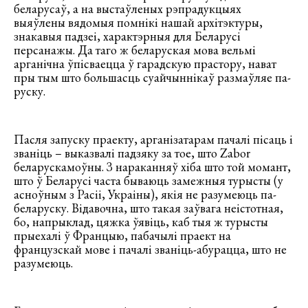
беларусаў, а на выстаўленых рэпрадукцыях
выяўлены вядомыя помнікі нашай архітэктуры,
знакавыя падзеі, характэрныя для Беларусі
персанажы. Да таго ж беларуская мова вельмі
арганічна ўпісваецца ў гарадскую прастору, нават
пры тым што большасць суайчыннікаў размаўляе па-
руску.
Пасля запуску праекту, арганізатарам пачалі пісаць і
званіць – выказвалі падзяку за тое, што Zabor
беларускамоўны. З нараканняў хіба што той момант,
што ў Беларусі часта бываюць замежныя турысты (у
асноўным з Расіі, Украіны), якія не разумеюць па-
беларуску. Відавочна, што такая заўвага неістотная,
бо, напрыклад, цяжка ўявіць, каб тыя ж турысты
прыехалі ў Францыю, пабачылі праект на
французскай мове і пачалі званіць-абурацца, што не
разумеюць.