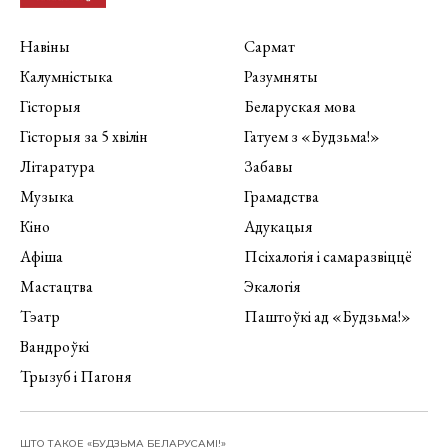
Навіны
Сармат
Калумністыка
Разумняты
Гісторыя
Беларуская мова
Гісторыя за 5 хвілін
Гатуем з «Будзьма!»
Літаратура
Забавы
Музыка
Грамадства
Кіно
Адукацыя
Афіша
Псіхалогія і самаразвіццё
Мастацтва
Экалогія
Тэатр
Паштоўкі ад «Будзьма!»
Вандроўкі
Трызуб і Пагоня
ШТО ТАКОЕ «БУДЗЬМА БЕЛАРУСАМІ!»