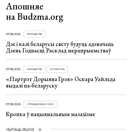
Апошняе
на Budzma.org
07.08.2026
ГРАМАДСТВА
Дзе і калі беларусы свету будуць адзначаць
Дзень Годнасці. Расклад мерапрыемстваў
07.08.2026
ГРАМАДСТВА
ЛІТАРАТУРА
«Партрэт Дорыяна Грэя» Оскара Уайльда
выдалі па-беларуску
07.08.2026
«ПРЫДАРОЖНЫ ПЫЛ»
Кропка ў нацыянальным мазахізме
ЧЫТАЦЬ ЯШЧЭ