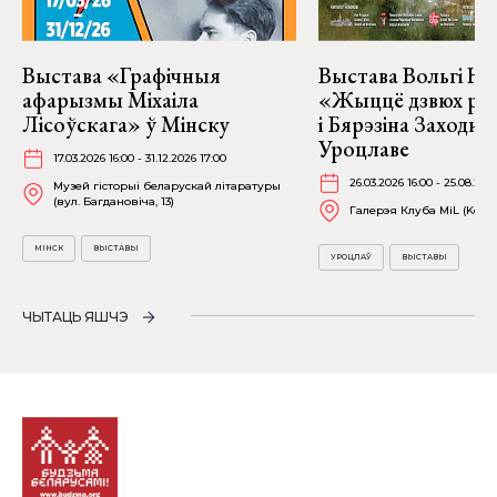
Выстава «Графічныя
Выстава Вольгі На
афарызмы Міхаіла
«Жыццё дзвюх рэк
Лісоўскага» ў Мінску
і Бярэзіна Заходня
Уроцлаве
17.03.2026 16:00 - 31.12.2026 17:00
26.03.2026 16:00 - 25.08.202
Музей гісторыі беларускай літаратуры
(вул. Багдановіча, 13)
Галерэя Клуба MiL (Kościu
МІНСК
ВЫСТАВЫ
УРОЦЛАЎ
ВЫСТАВЫ
ЧЫТАЦЬ ЯШЧЭ