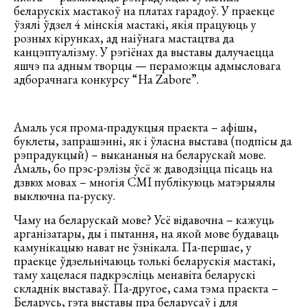
беларускіх мастакоў на платах гарадоў. У праекце
ўзялі ўдзел 4 мінскія мастакі, якія працуюць у
розных кірунках, ад наіўнага мастацтва да
канцэптуалізму. У рэгіёнах да выставы далучаецца
яшчэ па адным творцы — пераможцы адмысловага
адборачнага конкурсу “На Zabore”.
Амаль уся прома-прадукцыя праекта – афішы,
буклеты, запрашэнні, як і ўласна выстава (подпісы да
рэпрадукцый) – выкананыя на беларускай мове.
Амаль, бо прэс-рэлізы ўсё ж даводзіцца пісаць на
дзвюх мовах – многія СМІ публікуюць матэрыялы
выключна па-руску.
Чаму на беларускай мове? Усё відавочна – кажуць
арганізатары, ды і пытання, на якой мове будаваць
камунікацыю нават не ўзнікала. Па-першае, у
праекце ўдзельнічаюць толькі беларускія мастакі,
таму хацелася падкрэсліць менавіта беларускі
складнік выставаў. Па-другое, сама тэма праекта –
Беларусь, гэта выставы пра беларусаў і для