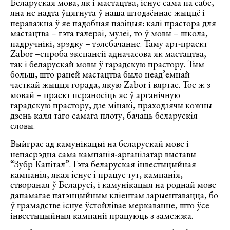
Беларуская мова, як і мастацтва, існуе сама па сабе,
яна не надта ўцягнута ў наша штодзённае жыццё і
пераважна ў яе падобная пазіцыя: калі прастора для
мастацтва – гэта галерэі, музеі, то ў мовы – школа,
падручнікі, зрэдку – тэлебачанне. Таму арт-праект
Zabor –спроба экспансіі адначасова як мастацтва,
так і беларускай мовы ў гарадскую прастору. Тым
больш, што раней мастацтва было неад’емнай
часткай жыцця горада, якую Zabor і вяртае. Тое ж з
мовай – праект пераносіць яе ў арганічную
гарадскую прастору, дзе мінакі, праходзячы кожны
дзень каля таго самага плоту, бачаць беларускія
словы.
Выйграе ад камунікацыі на беларускай мове і
непасрэдна сама кампанія-арганізатар выставы
“Зубр Капітал”. Гэта беларуская інвестыцыйная
кампанія, якая існуе і працуе тут, кампанія,
створаная ў Беларусі, і камунікацыя на роднай мове
дапамагае патэнцыйным кліентам зарыентавацца, бо
ў грамадстве існуе ўстойлівае меркаванне, што ўсе
інвестыцыйныя кампаніі працуюць з замежжа.