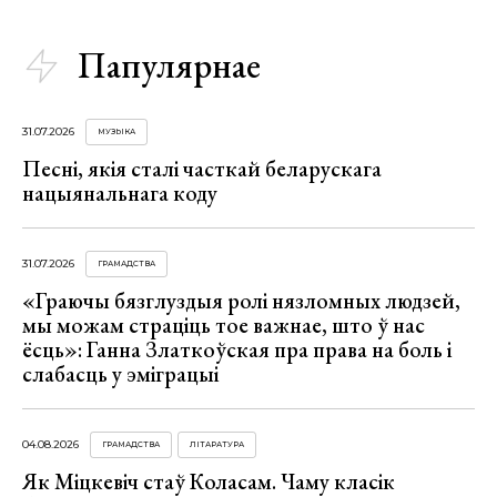
Папулярнае
31.07.2026
МУЗЫКА
Песні, якія сталі часткай беларускага
нацыянальнага коду
31.07.2026
ГРАМАДСТВА
«Граючы бязглуздыя ролі нязломных людзей,
мы можам страціць тое важнае, што ў нас
ёсць»: Ганна Златкоўская пра права на боль і
слабасць у эміграцыі
04.08.2026
ГРАМАДСТВА
ЛІТАРАТУРА
Як Міцкевіч стаў Коласам. Чаму класік