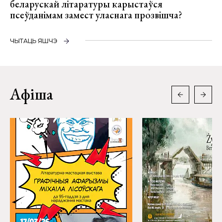
беларускай літаратуры карыстаўся
псеўданімам замест уласнага прозвішча?
ЧЫТАЦЬ ЯШЧЭ
Афіша