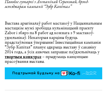
Паводле гутаркі з Антанінай Сераковай, брэнд-
мэнэджарам кампаніі “Зубр Капітал”
Выстава арыгіналаў работ мастакоў у Нацыянальным
мастацкім музеі зробіцца кульмінацыяй праекту
Zabor і збярэ па 8 работ ад кожнага з 9 мастакоў-
удзельнікаў. Некаторыя карціны будуць
прадстаўленыя ўпершыню! Інвестыцыйная кампанія
“Зубр Капітал” плануе адкрыць выставу ў сакавіку
2014 года, а ўсіх ахвочых запрашае паўдзельнічаць у
творчым конкурсе
– прыдумаць канцэпцыю
прасоўвання выставы.