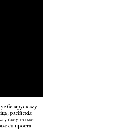
нуе беларускаму
іць, расійскія
ся, таму гэтым
ям: ён проста