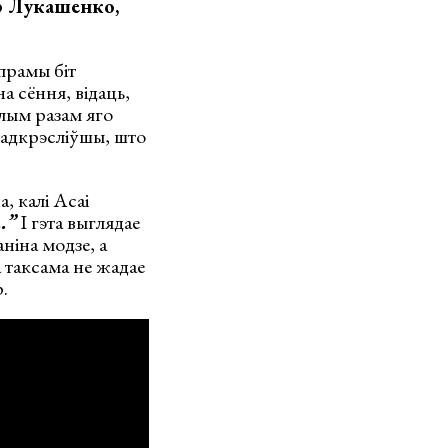
р Лукашенко,
 прамы біт
 на сёння, відаць,
лым разам яго
 падкрэсліўшы, што
, калі Асаі
…”
І гэта выглядае
аніна модзе, а
а таксама не жадае
.