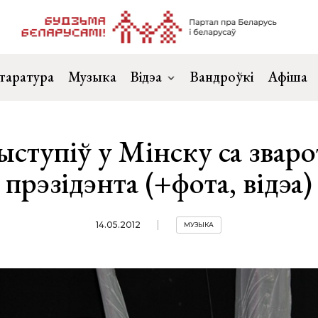
таратура
Музыка
Відэа
Вандроўкі
Афіша
ыступіў у Мінску са зваро
прэзідэнта (+фота, відэа)
14.05.2012
МУЗЫКА