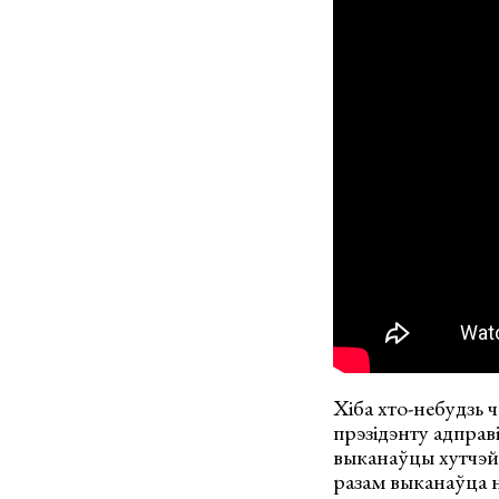
Хіба хто-небудзь 
прэзідэнту адправ
выканаўцы хутчэй
разам выканаўца н