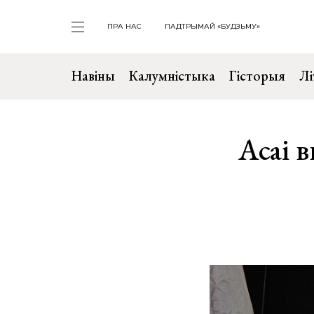
ПРА НАС
ПАДТРЫМАЙ «БУДЗЬМУ»
Навіны
Калумністыка
Гісторыя
Лі
Асаі в