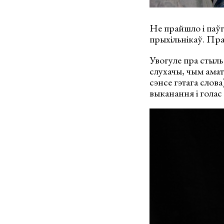
Не прайшло і паўг
прыхільнікаў. Праў
Увогуле пра стыл
слухачы, чым амат
сэнсе гэтага слова
выканання і голас