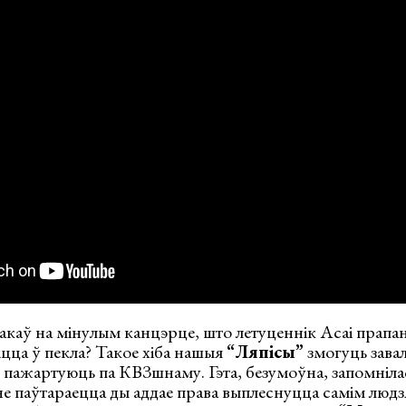
чакаў на мінулым канцэрце, што летуценнік Асаі прапа
іцца ў пекла? Такое хіба нашыя
“Ляпісы”
змогуць завал
 пажартуюць па КВЗшнаму. Гэта, безумоўна, запомніла
е паўтараецца ды аддае права выплеснуцца самім людз