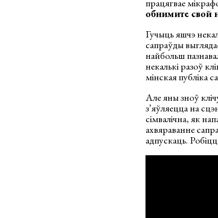
працягвае мікрафон
обнимите свой 
Гучыць яшчэ нека
сапраўды выглядае
найбольш пазнавал
некалькі разоў кл
мінская публіка с
Але яны зноў клічу
з’яўляецца на сцэ
сімвалічна, як нап
ахвяраванне сапра
адпускаць. Робіцца