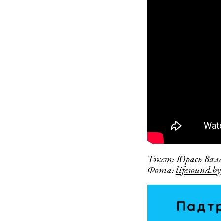
Тэкст: Юрась Вяле
Фота:
lifesound.by