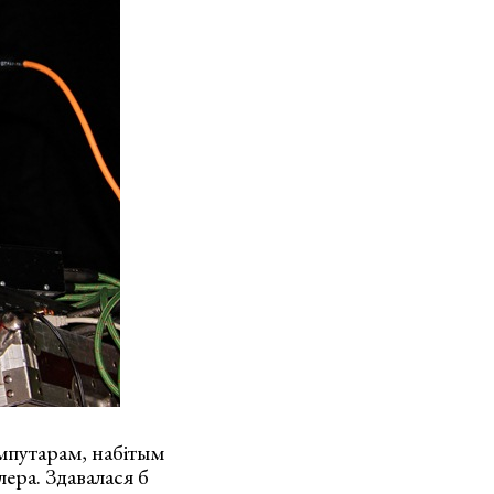
мпутарам, набітым
лера. Здавалася б