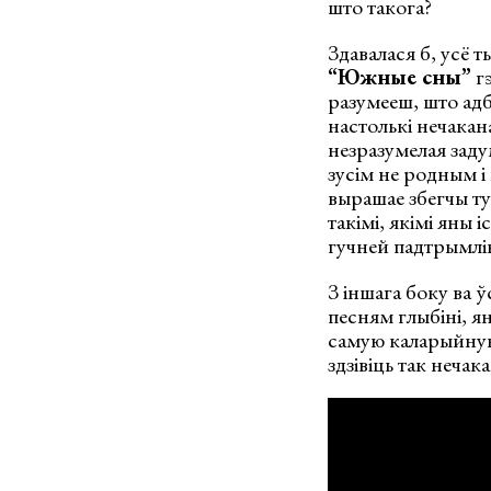
што такога?
Здавалася б, усё т
“Южные сны”
гэ
разумееш, што ад
настолькі нечакана
незразумелая заду
зусім не родным і
вырашае збегчы ту
такімі, якімі яны 
гучней падтрымлі
З іншага боку ва 
песням глыбіні, я
самую каларыйную
здзівіць так нечака