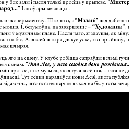
 у бок залы і пасля толькі просіць у прыпеве:
“Мисте
народ…”
І зноў зрывае авацыі.
лькі эксперыментаў. Што-што, а
“Мэлані”
пад дабсэп і
 моцна. І, безумоўна, на завяршэнне –
“Художник”
,
ьны ў музычным плане. Пасля чаго, згадаўшы, як міну
ікалі на біс, Аляксей шчыра дзякуе усім, хто прыйшоў,
амая шчырая.
ць яго на сцэну. У клубе робіцца сапраўды вельмі гучна
не з сынам.
“Это Лев, у него сегодня день рождения
амін пра тое, што музыка, якая гучала сёння, – гэта не д
ўднасці. Тут сёння нарадзіўся новы Асаі, якога публік
 відавочна, што гэта не першы выхад на біс у гэты вечар