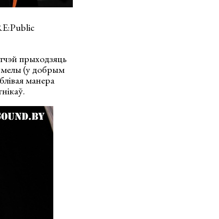
RE:Public
утчэй прыходзяць
зумелы (у добрым
аблівая манера
тнікаў.