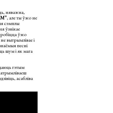
ць, няважна,
ОМ”
, але ты ўжо не
ыя сэмплы
ня ўзнікае
робіцца ўжо
 не вытрымлівае і
знаёмыя песні
ць шум і як мага
адаюць гэтым
ы атрымліваеш
івіць, асабліва