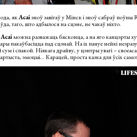
ода, як
Асаі
зноў завітаў у Мінск і зноў сабраў поўны 
да, таго, што адбылося на сцэне, не чакаў ніхто.
ь
Асаі
можна разважаць бясконца, а на яго канцэрты х
ары пакаўбасіцца пад сцэнай. На іх пануе нейкі незра
) сум і спакой. Ніякага драйву, у цэнтры увагі – своеас
 артыста, эмоцыі… Карацей, проста казка для ўсіх само