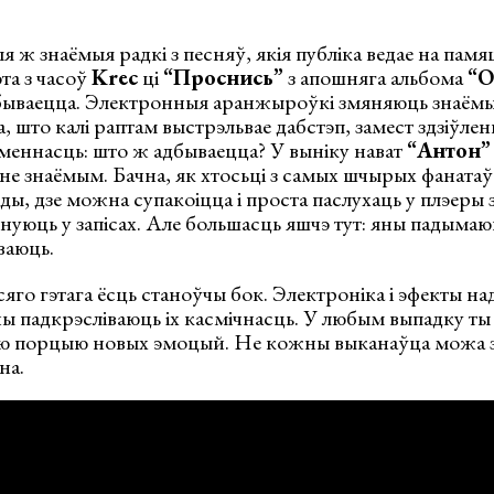
ыя ж знаёмыя радкі з песняў, якія публіка ведае на памя
та з часоў
Krec
ці
“Проснись”
з апошняга альбома
“
бываецца. Электронныя аранжыроўкі змяняюць знаём
, што калі раптам выстрэльвае дабстэп, замест здзіўлен
меннасць: што ж адбываецца? У выніку нават
“Антон”
 не знаёмым. Бачна, як хтосьці з самых шчырых фанатаў
ды, дзе можна супакоіцца і проста паслухаць у плэеры 
існуюць у запісах. Але большасць яшчэ тут: яны падымаю
ваюць.
ўсяго гэтага ёсць станоўчы бок. Электроніка і эфекты н
ны падкрэсліваюць іх касмічнасць. У любым выпадку т
 порцыю новых эмоцый. Не кожны выканаўца можа здз
на.