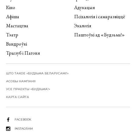
Кіно
Адукацыя
Афіша
Псіхалогія і самаразвіццё
Мастацтва
Экалогія
Тэатр
Паштоўкі ад «Будзьма!»
Вандроўкі
Трызуб і Пагоня
ШТО ТАКОЕ «БУДЗЬМА БЕЛАРУСАМІ!»
АСОБЫ КАМПАНІІ
УСЕ ПРАЕКТЫ «БУДЗЬМА!»
КАРТА САЙТА
FACEBOOK
INSTAGRAM