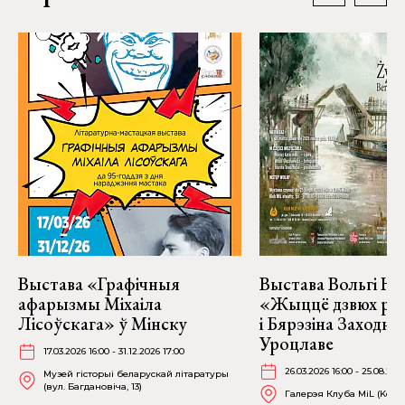
Выстава «Графічныя
Выстава Вольгі На
афарызмы Міхаіла
«Жыццё дзвюх рэк
Лісоўскага» ў Мінску
і Бярэзіна Заходня
Уроцлаве
17.03.2026 16:00 - 31.12.2026 17:00
26.03.2026 16:00 - 25.08.202
Музей гісторыі беларускай літаратуры
(вул. Багдановіча, 13)
Галерэя Клуба MiL (Kościu