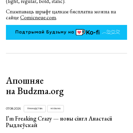
(light, regular, bold, italic).
Спампаваць шрыфт цалкам бясплатна можна на
сайце
Comicneue.com
.
Апошняе
на Budzma.org
07.08.2026
ГРАМАДСТВА
МУЗЫКА
I’m Freaking Crazy — новы сінгл Анастасіі
Рыдлеўскай