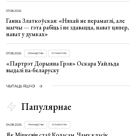
07.08.2026
Ганна Златкоўская: «Няхай не перамаглі, але
магчы — гэта рабіць і не здавацца, нават цяпер,
нават у думках»
07.08.2026
ГРАМАДСТВА
ЛІТАРАТУРА
«Партрэт Дорыяна Грэя» Оскара Уайльда
выдалі па-беларуску
ЧЫТАЦЬ ЯШЧЭ
Папулярнае
04.08.2026
ГРАМАДСТВА
ЛІТАРАТУРА
Як Міцкевіч стаў Коласам. Чаму класік