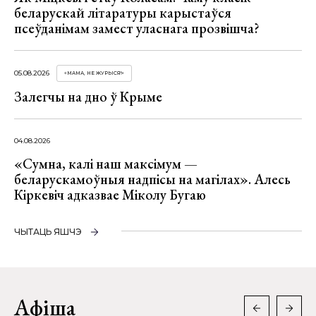
беларускай літаратуры карыстаўся
псеўданімам замест уласнага прозвішча?
05.08.2026
«МАМА, НЕ ЖУРЫСЯ!»
Залегчы на дно ў Крыме
04.08.2026
«Сумна, калі наш максімум —
беларускамоўныя надпісы на магілах». Алесь
Кіркевіч адказвае Міколу Бугаю
ЧЫТАЦЬ ЯШЧЭ
Афіша