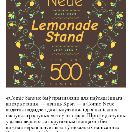
«Comic Sans не быў прызначаны для паўсядзённага
выкарыстання, — лічыць Крэг, — а Comic Neue
выдатна падыдзе і для вылучэння, і для напісання
пасіўна-агрэсіўных лістоў на офіс». Шрыфт даступны
ў дзвюх версіях: са скругленымі канцамі і без —
кожная версія існуе яшчэ і ў некалькіх напісаннях