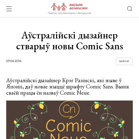
Аўстралійскі дызайнер
стварыў новы Comic Sans
07.04.2014
БАЙНЭТ
Аўстралійскі дызайнер Крэг Разінскі, які жыве ў
Японіі, даў новае жыццё шрыфту Comic Sans. Вынік
сваёй працы ён назваў Comic Neue.