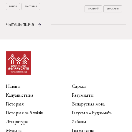
МІНСК
ВЫСТАВЫ
УРОЦЛАЎ
ВЫСТАВЫ
ЧЫТАЦЬ ЯШЧЭ
Навіны
Сармат
Калумністыка
Разумняты
Гісторыя
Беларуская мова
Гісторыя за 5 хвілін
Гатуем з «Будзьма!»
Літаратура
Забавы
Музыка
Грамадства