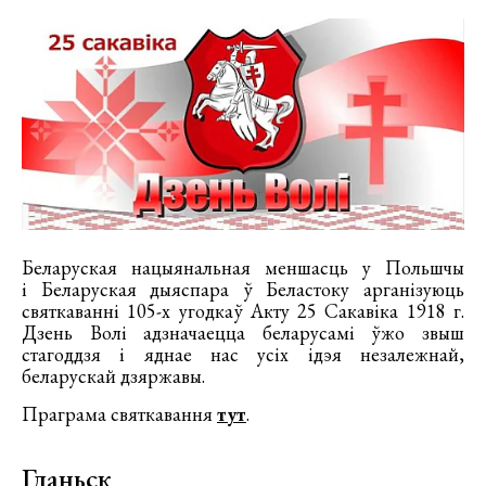
Беларуская нацыянальная меншасць у Польшчы
і Беларуская дыяспара ў Беластоку арганізуюць
святкаванні 105-х угодкаў Акту 25 Сакавіка 1918 г.
Дзень Волі адзначаецца беларусамі ўжо звыш
стагоддзя і яднае нас усіх ідэя незалежнай,
беларускай дзяржавы.
Праграма святкавання
тут
.
Гданьск