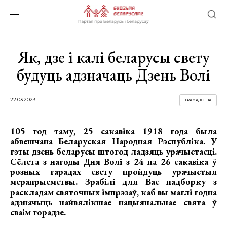
Як, дзе і калі беларусы свету
будуць адзначаць Дзень Волі
22.03.2023
ГРАМАДСТВА
105 год таму, 25 сакавіка 1918 года была
абвешчана Беларуская Народная Рэспубліка. У
гэты дзень беларусы штогод ладзяць урачыстасці.
Сёлета з нагоды Дня Волі з 24 па 26 сакавіка ў
розных гарадах свету пройдуць урачыстыя
мерапрыемствы. Зрабілі для Вас падборку з
раскладам святочных імпрэзаў, каб вы маглі годна
адзначыць найвялікшае нацыянальнае свята ў
сваім горадзе.