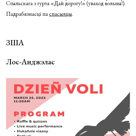
Стыльскага з гурта «Дай дорогу!» (уваход вольны!).
Падрабязнасці па
спасылцы
.
ЗША
Лос-Анджэлас