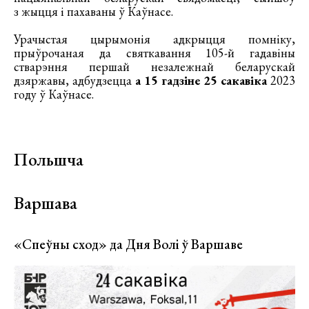
з жыцця і пахаваны ў Каўнасе.
Урачыстая цырымонія адкрыцця помніку,
прыўрочаная да святкавання 105-й гадавіны
стварэння першай незалежнай беларускай
дзяржавы, адбудзецца
а 15 гадзіне 25 сакавіка
2023
году ў Каўнасе.
Польшча
Варшава
«Спеўны сход» да Дня Волі ў Варшаве