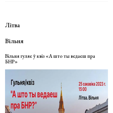
Літва
Вільня
Вільня гуляе ў квіз «А што ты ведаеш пра
БНР»