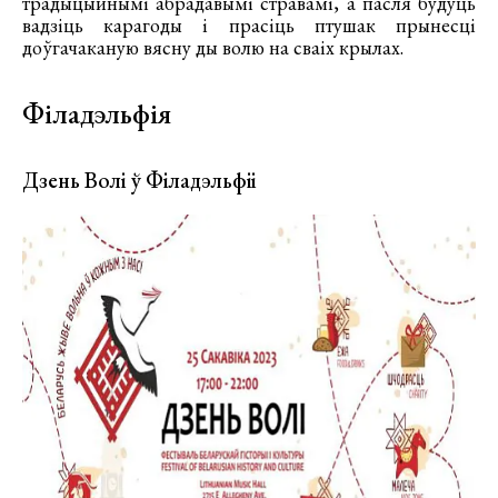
традыцыйнымі абрадавымі стравамі, а пасля будуць
вадзіць карагоды і прасіць птушак прынесці
дoўгачаканую вясну ды волю на сваіх крылах.
Філадэльфія
Дзень Волі ў Філадэльфіі