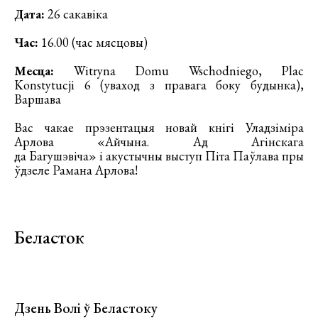
Дата:
26 сакавіка
Час:
16.00 (час мясцовы)
Месца:
Witryna Domu Wschodniego, Plac
Konstytucji 6 (уваход з правага боку будынка),
Варшава
Вас чакае прэзентацыя новай кнігі Уладзіміра
Арлова «Айчына. Ад Агінскага
да Багушэвіча» і акустычны выступ Піта Паўлава пры
ўдзеле Рамана Арлова!
Беласток
Дзень Волі ў Беластоку