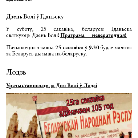
Дзень Волі ў Гданьску
У суботу, 25 сакавіка, беларусы Гданьска
святкуюць Дзень Волі!
Праграма — неверагодная!
Пачынаецца з імшы.
25 сакавіка ў 9.30
будзе малітва
за Беларусь ды імша па-беларуску.
Лодзь
Урачыстае шэсце да Дня Волі ў Лодзі