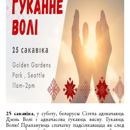
25 сакавіка
, у суботу, беларусы Сіэтла адзначаюць
Дзень Волі і адначасова гукаюць вясну. Гукаюць
Волю! Прапануюць спачатку падсілкавацца як след