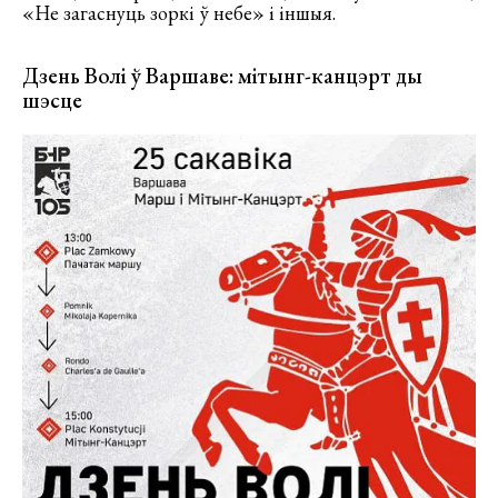
«Не загаснуць зоркі ў небе» і іншыя.
Дзень Волі ў Варшаве: мітынг-канцэрт ды
шэсце