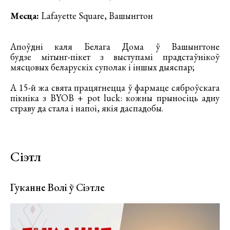
Месца:
Lafayette Square, Вашынгтон
Апоўдні каля Белага Дома ў Вашынгтоне
будзе мітынг-пікет з выступамі прадстаўнікоў
мясцовых беларускіх суполак i іншых дыяспар;
А 15-й жа свята працягнецца ў фармаце сяброўскага
пікніка з BYOB + pot luck: кожны прыносіць адну
страву да стала і напоі, якія даспадобы.
Сіэтл
Гуканне Волі ў Сіэтле