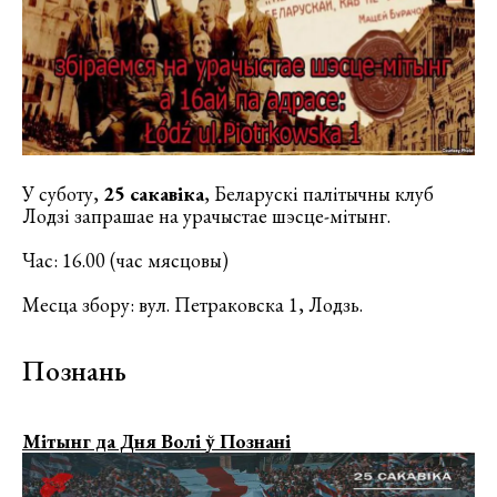
У суботу,
25 сакавіка
, Беларускі палітычны клуб
Лодзі запрашае на урачыстае шэсце-мітынг.
Час: 16.00 (час мясцовы)
Месца збору: вул. Петраковска 1, Лодзь.
Познань
Мітынг да Дня Волі ў Познані