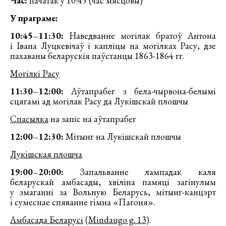
Час:
пачатак у 10:45 (час мясцовы)
У праграме:
10:45–11:30:
Наведванне могілак братоў Антона
і Івана Луцкевічаў і капліцы на могілках Расу, дзе
пахаваны беларускія паўстанцы 1863-1864 гг.
Могілкі Расу
11:30–12:00:
Аўтапрабег з бела-чырвона-белымі
сцягамі ад могілак Расу да Лукішскай плошчы
Спасылка
на запіс на аўтапрабег
12:00–12:30:
Мітынг на Лукішскай плошчы
Лукішская плошча
19:00–20:00:
Запальванне лампадак каля
беларускай амбасады, хвіліна памяці загінулым
у змаганні за Вольную Беларусь, мітынг-канцэрт
і сумеснае спяванне гімна «Пагоня».
Амбасада Беларусі
(
Mindaugo g. 13
).