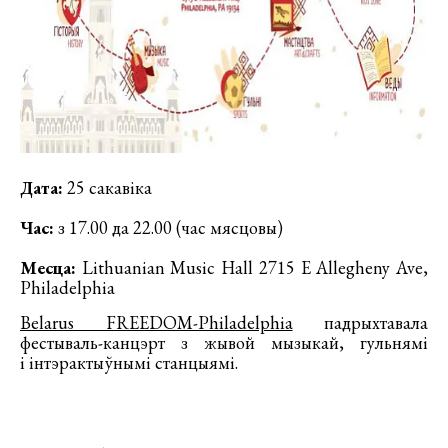
Дата:
25 сакавіка
Час:
з 17.00 да 22.00 (час мясцовы)
Месца:
Lithuanian Music Hall 2715 E Allegheny Ave,
Philadelphia
Bеlarus FREEDOM-Philadelphia
падрыхтавала
фестываль-канцэрт з жывой мызыкай, гульнямi
і інтэрактыўнымi станцыямi.