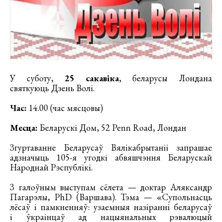
У суботу,
25 сакавіка
, беларусы Лондана
святкуюць Дзень Волі.
Час:
14.00 (час мясцовы)
Месца:
Беларускі Дом, 52 Penn Road, Лондан
Згуртаванне Беларусаў Вялікабрытаніі запрашае
адзначыць 105-я угодкі абвяшчэння Беларускай
Народнай Рэспублікі.
З галоўным выступам сёлета — доктар Аляксандр
Пагарэлы, PhD (Варшава). Тэма — «Супольнасць
лёсаў і памкненняў: узаемныя назіранні беларусаў
і ўкраінцаў ад нацыянальных рэвалюцый