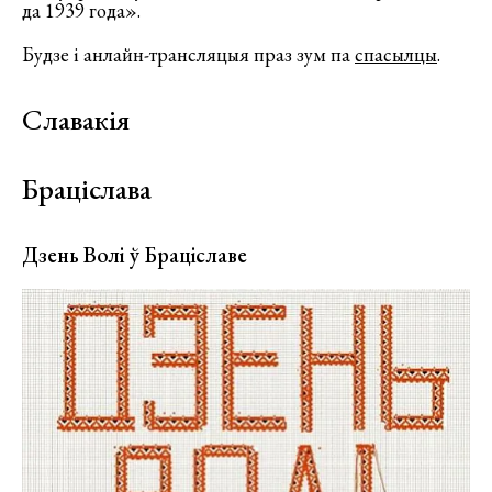
да 1939 года».
Будзе і анлайн-трансляцыя праз зум па
спасылцы
.
Славакія
Браціслава
Дзень Волі ў Браціславе