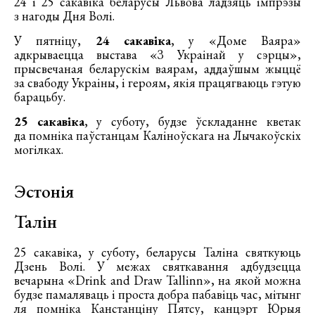
24 і 25 сакавіка беларусы Львова ладзяць імпрэзы
з нагоды Дня Волі.
У пятніцу,
24 сакавіка
, у «Доме Ваяра»
адкрываецца выстава «З Украінай у сэрцы»,
прысвечаная беларускім ваярам, аддаўшым жыццё
за свабоду Украіны, і героям, якія працягваюць гэтую
барацьбу.
25 сакавіка
, у суботу, будзе ўскладанне кветак
да помніка паўстанцам Каліноўскага на Лычакоўскіх
могілках.
Эстонія
Талін
25 сакавіка, у суботу, беларусы Таліна святкуюць
Дзень Волі. У межах святкавання адбудзецца
вечарына «Drink and Draw Tallinn», на якой можна
будзе памаляваць і проста добра пабавіць час, мітынг
ля помніка Канстанціну Пятсу, канцэрт Юрыя