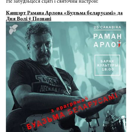
Не забудзьцеся сцягі і святочны настрой!
Канцэрт Рамана Арлова «Будзьма беларусамі» да
Дня Волі ў Познані