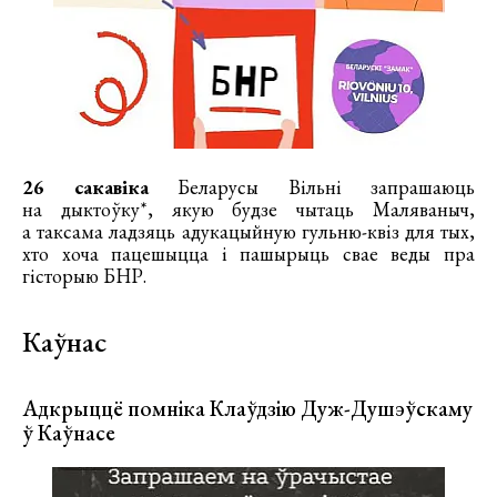
26 сакавіка
Беларусы Вільні запрашаюць
на дыктоўку*, якую будзе чытаць Маляваныч,
а таксама ладзяць адукацыйную гульню-квіз для тых,
хто хоча пацешыцца і пашырыць свае веды пра
гісторыю БНР.
Каўнас
Адкрыццё помніка Клаўдзію Дуж-Душэўскаму
ў Каўнасе