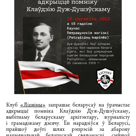
Клуб
«Ліцвіны»
запрашае беларусаў на ўрачыстае
адкрыццё помніка Клаўдзію Дуж-Душэўскаму,
выбітнаму беларускаму архітэктару, журналісту
і грамадзкаму дзеячу. Ён нарадзіўся ў Беларусі,
прайшоў доўгі шлях рэпрэсій за абарону
нацыянальнай беларускай свядомасці, сыйшоў