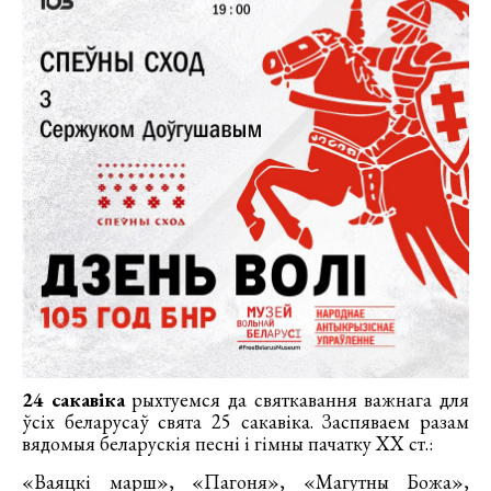
24 сакавіка
рыхтуемся да святкавання важнага для
ўсіх беларусаў свята 25 сакавіка. Заспяваем разам
вядомыя беларускія песні і гімны пачатку XX ст.:
«Ваяцкі марш», «Пагоня», «Магутны Божа»,