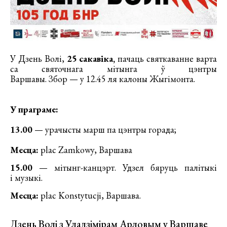
У Дзень Волі,
25 сакавіка,
пачаць святкаванне варта
са святочнага мітынга ў цэнтры
Варшавы. Збор — у 12.45 ля калоны Жыгімонта.
У праграме:
13.00
— урачысты марш па цэнтры горада;
Месца:
plac Zamkowy, Варшава
15.00
— мітынг-канцэрт. Удзел бяруць палітыкі
і музыкі.
Месца:
plac Konstytucji, Варшава.
Дзень Волі з Уладзімірам Арловым у Варшаве