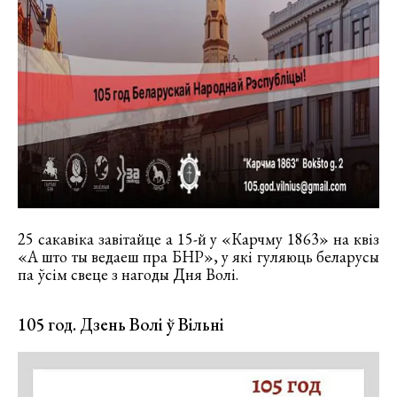
25 сакавіка завітайце а 15-й у «Карчму 1863» на квіз
«А што ты ведаеш пра БНР», у які гуляюць беларусы
па ўсім свеце з нагоды Дня Волі.
105 год. Дзень Волі ў Вільні