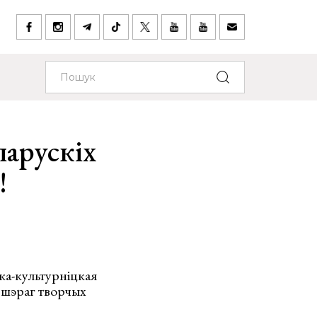
ларускіх
!
ка-культурніцкая
і шэраг творчых