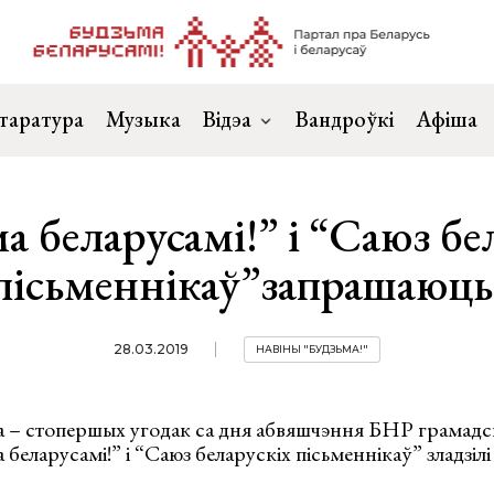
таратура
Музыка
Відэа
Вандроўкі
Афіша
а беларусамі!” і “Саюз бе
пісьменнікаў”запрашаюць
28.03.2019
НАВІНЫ "БУДЗЬМА!"
а – стопершых угодак са дня абвяшчэння БНР грамадс
 беларусамі!” і “Саюз беларускіх пісьменнікаў” зладзіл