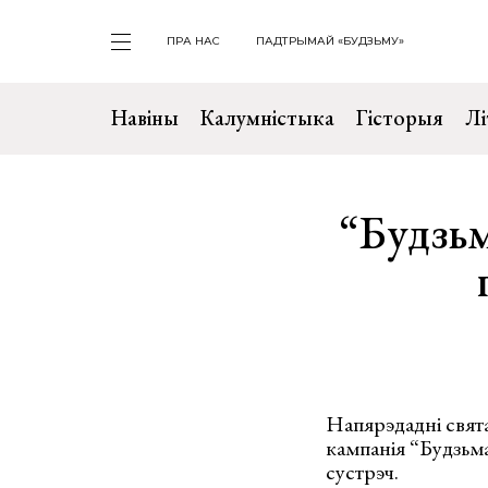
ПРА НАС
ПАДТРЫМАЙ «БУДЗЬМУ»
Навіны
Калумністыка
Гісторыя
Лі
“Будзьм
Напярэдадні свят
кампанія “Будзьма
сустрэч.