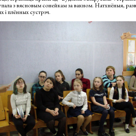
супала з вясновым сонейкам за вакном. Натхнёныя, разві
х і плённых сустрэч.