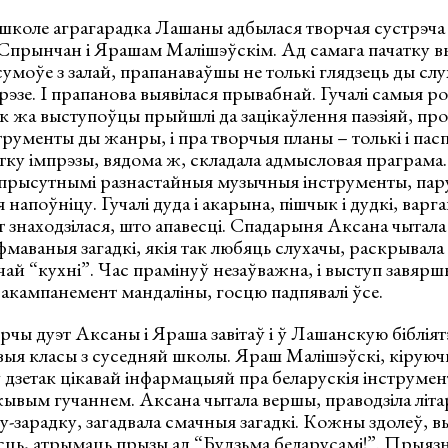
ў школе аграгарадка Лашаны адбылася творчая сустрэч
 Спрынчан і Ярашам Малішэўскім. Ад самага пачатку 
сумоўе з залай, прапанаваўшы не толькі глядзець ды слух
прэзе. І прапанова выявілася прывабнай. Гучалі самыя р
 як жа выступоўцы прыйшлі да зацікаўлення паэзіяй, проз
рументы ды жанры, і пра творчыя планы – толькі і пасп
тку імпрэзы, вядома ж, складала адмысловая праграма
прысутнымі разнастайныя музычныя інструменты, пару
 напоўніцу. Гучалі дуда і акарына, пішчык і дудкі, варга
знаходзілася, што апавесці. Спадарыня Аксана чытала 
ыфмаваныя загадкі, якія так любяць слухачы, раскрывал
чай “кухні”. Час прамінуў незаўважна, і выступ завя
акампанемент мандаліны, госцю падпявалі ўсе.
рчы дуэт Аксаны і Яраша завітаў і ў Лашанскую бібліят
овыя класы з суседняй школы. Яраш Малішэўскі, кірую
ў дзетак цікавай інфармацыяй пра беларускія інструмен
жывым гучаннем. Аксана чытала вершы, праводзіла літ
-зарадку, загадвала смачныя загадкі. Кожны здолеў, 
асць, атрымаць прызы ад “Будзьма беларусамі!”. Прыязн