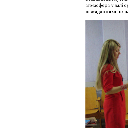
атмасфера ў залі 
пажаданнямі новы