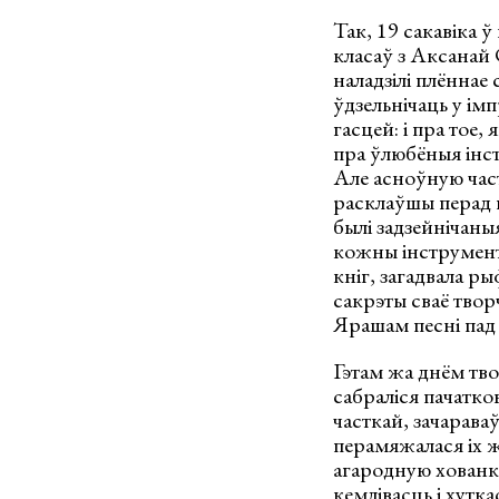
Так, 19 сакавіка 
класаў з Аксанай
наладзілі плённае 
ўдзельнічаць у ім
гасцей: і пра тое,
пра ўлюбёныя інст
Але асноўную час
расклаўшы перад 
былі задзейнічаныя
кожны інструмент 
кніг, загадвала р
сакрэты сваё твор
Ярашам песні пад 
Гэтам жа днём тво
сабраліся пачатк
часткай, зачарава
перамяжалася іх 
агародную хованку
кемлівасць і хутк