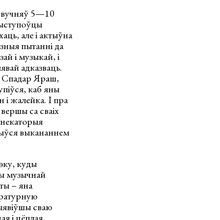
а вучняў 5—10
выступоўцы
аць, але і актыўна
озныя пытанні да
ай і музыкай, і
явай адказваць.
. Спадар Яраш,
піўся, каб яны
н і жалейка. І пра
вершы са сваіх
а некаторыя
ршыўся выкананнем
эку, куды
чы музычнай
ты – яна
аратурную
выявіўшы сваю
ая і цёплая