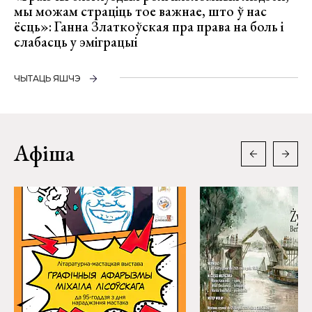
мы можам страціць тое важнае, што ў нас
ёсць»: Ганна Златкоўская пра права на боль і
слабасць у эміграцыі
ЧЫТАЦЬ ЯШЧЭ
Афіша