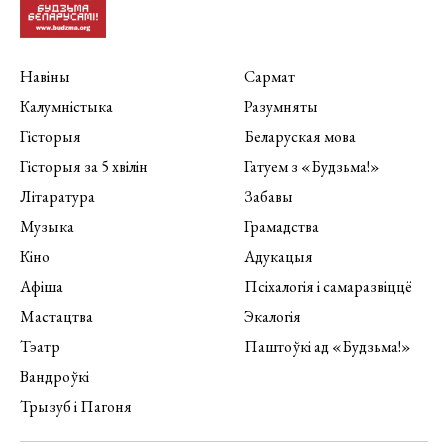
Навіны
Сармат
Калумністыка
Разумняты
Гісторыя
Беларуская мова
Гісторыя за 5 хвілін
Гатуем з «Будзьма!»
Літаратура
Забавы
Музыка
Грамадства
Кіно
Адукацыя
Афіша
Псіхалогія і самаразвіццё
Мастацтва
Экалогія
Тэатр
Паштоўкі ад «Будзьма!»
Вандроўкі
Трызуб і Пагоня