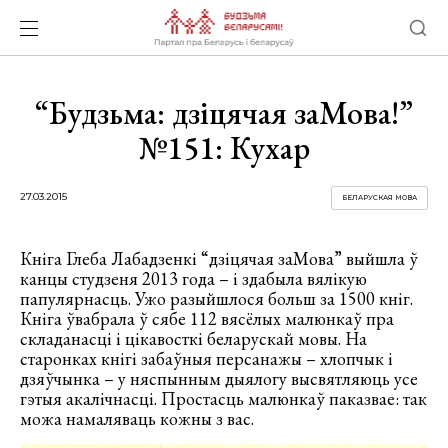
“Будзьма: дзіцячая заМова!”
№151: Кухар
27.03.2015
БЕЛАРУСКАЯ МОВА
Кніга Глеба Лабадзенкі “дзіцячая заМова” выйшла ў
канцы студзеня 2013 года – і здабыла вялікую
папулярнасць. Ужо разыйшлося больш за 1500 кніг.
Кніга ўвабрала ў сябе 112 вясёлых малюнкаў пра
складанасці і цікавосткі беларускай мовы. На
старонках кнігі забаўныя персанажы – хлопчык і
дзяўчынка – у няспынным дыялогу высвятляюць усе
гэтыя акалічнасці. Простасць малюнкаў паказвае: так
можа намаляваць кожны з вас.