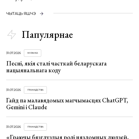
ЧЫТАЦЬ ЯШЧЭ
Папулярнае
31.07.2026
МУЗЫКА
Песні, якія сталі часткай беларускага
нацыянальнага коду
31.07.2026
ГРАМАДСТВА
Гайд па малавядомых магчымасцях ChatGPT,
Gemini і Claude
31.07.2026
ГРАМАДСТВА
«Граючы бязглуздыя ролі нязломных людзей,