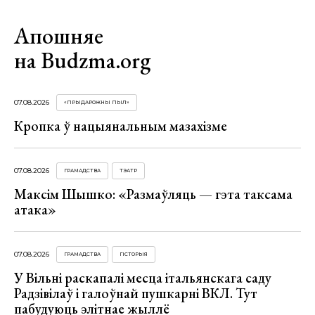
Апошняе
на Budzma.org
07.08.2026
«ПРЫДАРОЖНЫ ПЫЛ»
Кропка ў нацыянальным мазахізме
07.08.2026
ГРАМАДСТВА
ТЭАТР
Максім Шышко: «Размаўляць — гэта таксама
атака»
07.08.2026
ГРАМАДСТВА
ГІСТОРЫЯ
У Вільні раскапалі месца італьянскага саду
Радзівілаў і галоўнай пушкарні ВКЛ. Тут
пабудуюць элітнае жыллё