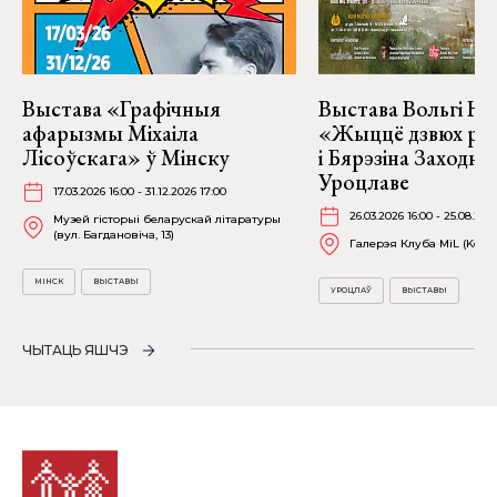
Выстава «Графічныя
Выстава Вольгі На
афарызмы Міхаіла
«Жыццё дзвюх рэк
Лісоўскага» ў Мінску
і Бярэзіна Заходня
Уроцлаве
17.03.2026 16:00 - 31.12.2026 17:00
26.03.2026 16:00 - 25.08.202
Музей гісторыі беларускай літаратуры
(вул. Багдановіча, 13)
Галерэя Клуба MiL (Kościu
МІНСК
ВЫСТАВЫ
УРОЦЛАЎ
ВЫСТАВЫ
ЧЫТАЦЬ ЯШЧЭ