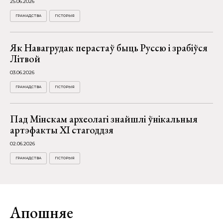
25.06.2026
ГРАМАДСТВА
ГІСТОРЫЯ
Як Навагрудак перастаў быць Руссю і зрабіўся
Літвой
03.06.2026
ГРАМАДСТВА
ГІСТОРЫЯ
Пад Мінскам археолагі знайшлі ўнікальныя
артэфакты XI стагоддзя
02.06.2026
ГРАМАДСТВА
ГІСТОРЫЯ
Апошняе