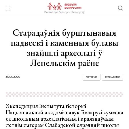
Старадаўнія бурштынавыя
падвескі і каменныя булавы
знайшлі археолагі ў
Лепельскім раёне
30.06.2026
ГІСТОРЫЯ
ГРАМАДСТВА
Экспедыцыя Інстытута гісторыі
Нацыянальнай акадэміі навук Беларусі сумесна
са школьным археалагічным і краязнаўчым
летнім лагерам Слабадской сярэдняй школы