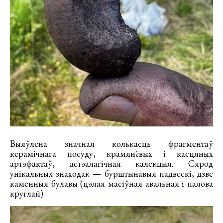
Выяўлена значная колькасць фрагментаў
керамічнага посуду, крамянёвых і касцяных
артэфактаў, астэалагічная калекцыя. Сярод
унікальных знаходак — бурштынавыя падвескі, дзве
каменныя булавы (цэлая масіўная авальная і палова
круглай).