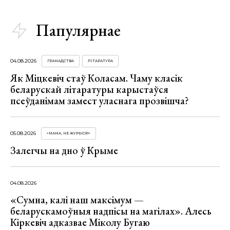
Папулярнае
04.08.2026
ГРАМАДСТВА
ЛІТАРАТУРА
Як Міцкевіч стаў Коласам. Чаму класік
беларускай літаратуры карыстаўся
псеўданімам замест уласнага прозвішча?
05.08.2026
«МАМА, НЕ ЖУРЫСЯ!»
Залегчы на дно ў Крыме
04.08.2026
«Сумна, калі наш максімум —
беларускамоўныя надпісы на магілах». Алесь
Кіркевіч адказвае Міколу Бугаю