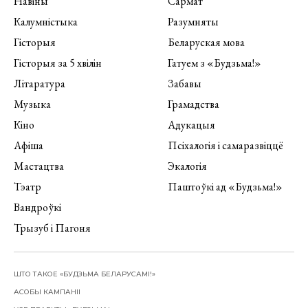
Навіны
Сармат
Калумністыка
Разумняты
Гісторыя
Беларуская мова
Гісторыя за 5 хвілін
Гатуем з «Будзьма!»
Літаратура
Забавы
Музыка
Грамадства
Кіно
Адукацыя
Афіша
Псіхалогія і самаразвіццё
Мастацтва
Экалогія
Тэатр
Паштоўкі ад «Будзьма!»
Вандроўкі
Трызуб і Пагоня
ШТО ТАКОЕ «БУДЗЬМА БЕЛАРУСАМІ!»
АСОБЫ КАМПАНІІ