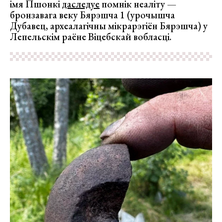
імя Пшонкі
даследуе
помнік неаліту —
бронзавага веку Бярэшча 1 (урочышча
Дубавец, археалагічны мікрарэгіён Бярэшча) у
Лепельскім раёне Віцебскай вобласці.