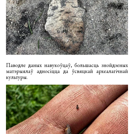
Паводле даных навукоўцаў, большасць знойдзеных
матэрыялаў адносіцца да ўсвяцкай археалагічнай
культуры.