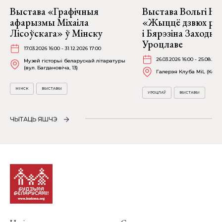
Выстава «Графічныя
Выстава Вольгі На
афарызмы Міхаіла
«Жыццё дзвюх рэк
Лісоўскага» ў Мінску
і Бярэзіна Заходня
Уроцлаве
17.03.2026 16:00 - 31.12.2026 17:00
26.03.2026 16:00 - 25.08.202
Музей гісторыі беларускай літаратуры
(вул. Багдановіча, 13)
Галерэя Клуба MiL (Kościu
МІНСК
ВЫСТАВЫ
УРОЦЛАЎ
ВЫСТАВЫ
ЧЫТАЦЬ ЯШЧЭ