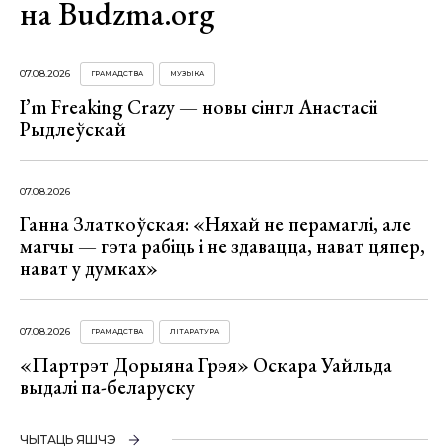
на Budzma.org
07.08.2026
ГРАМАДСТВА
МУЗЫКА
I’m Freaking Crazy — новы сінгл Анастасіі
Рыдлеўскай
07.08.2026
Ганна Златкоўская: «Няхай не перамаглі, але
магчы — гэта рабіць і не здавацца, нават цяпер,
нават у думках»
07.08.2026
ГРАМАДСТВА
ЛІТАРАТУРА
«Партрэт Дорыяна Грэя» Оскара Уайльда
выдалі па-беларуску
ЧЫТАЦЬ ЯШЧЭ