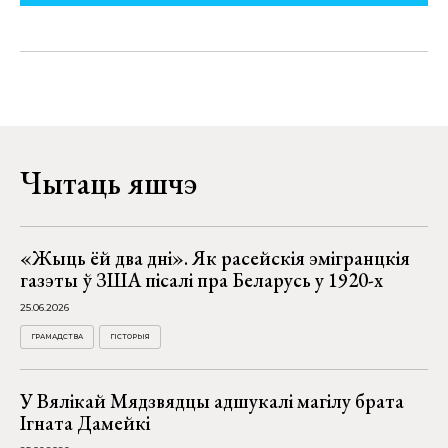
Чытаць яшчэ
«Жыць ёй два дні». Як расейскія эмігранцкія
газэты ў ЗША пісалі пра Беларусь у 1920-х
25.06.2026
ГРАМАДСТВА
ГІСТОРЫЯ
У Вялікай Мядзвядцы адшукалі магілу брата
Ігната Дамейкі