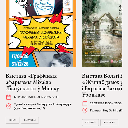
Выстава «Графічныя
Выстава Вольгі На
афарызмы Міхаіла
«Жыццё дзвюх рэк
Лісоўскага» ў Мінску
і Бярэзіна Заходня
Уроцлаве
17.03.2026 16:00 - 31.12.2026 17:00
26.03.2026 16:00 - 25.08.202
Музей гісторыі беларускай літаратуры
(вул. Багдановіча, 13)
Галерэя Клуба MiL (Kościu
МІНСК
ВЫСТАВЫ
УРОЦЛАЎ
ВЫСТАВЫ