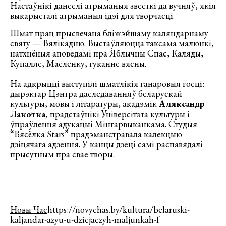
Настаўнікі данеслі атрыманыя звесткі да вучняў, якія
выкарысталі атрыманыя ідэі для творчасці.
Шмат прац прысвечана бліжэйшаму каляндарнаму
святу — Вялікадню. Выстаўляюцца таксама малюнкі,
натхнёныя аповедамі пра Яблычны Спас, Каляды,
Купалле, Масленку, гуканне вясны.
На адкрыцці выступілі шматлікія ганаровыя госці:
дырэктар Цэнтра даследаванняў беларускай
культуры, мовы і літаратуры, акадэмік
Аляксандр
Лакотка
, прадстаўнікі Універсітэта культуры і
ўпраўлення адукацыі Мінгарвыканкама. Студыя
“Вясёлка Stars” прадэманстравала калекцыю
дзіцячага адзення. У канцы дзеці самі распавядалі
прысутным пра свае творы.
Новы Час
https://novychas.by/kultura/belaruski-
kaljandar-azyu-u-dzicjaczyh-maljunkah-f