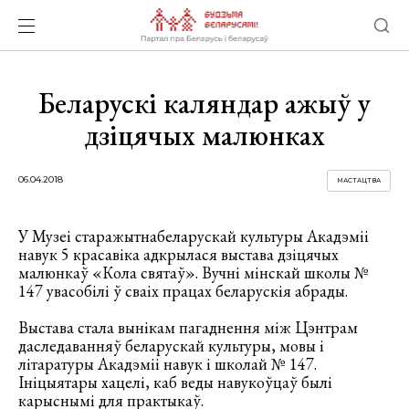
Беларускі каляндар ажыў у
дзіцячых малюнках
06.04.2018
МАСТАЦТВА
У Музеі старажытнабеларускай культуры Акадэміі
навук 5 красавіка адкрылася выстава дзіцячых
малюнкаў «Кола святаў». Вучні мінскай школы №
147 увасобілі ў сваіх працах беларускія абрады.
Выстава стала вынікам пагаднення між Цэнтрам
даследаванняў беларускай культуры, мовы і
літаратуры Акадэміі навук і школай № 147.
Ініцыятары хацелі, каб веды навукоўцаў былі
карыснымі для практыкаў.