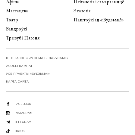
Афіша
Псіхалогія і самаразвіццё
Мастацтва
Экалогія
Тэатр
Паштоўкі ад «Будзьма!»
Вандроўкі
Трызуб і Пагоня
ШТО ТАКОЕ «БУДЗЬМА БЕЛАРУСАМІ!»
АСОБЫ КАМПАНІІ
УСЕ ПРАЕКТЫ «БУДЗЬМА!»
КАРТА САЙТА
FACEBOOK
INSTAGRAM
TELEGRAM
TIKTOK