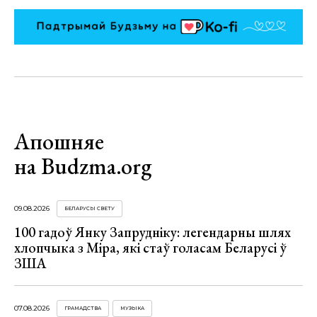
Апошняе
на Budzma.org
09.08.2026
БЕЛАРУСЫ СВЕТУ
100 гадоў Янку Запрудніку: легендарны шлях
хлопчыка з Міра, які стаў голасам Беларусі ў
ЗША
07.08.2026
ГРАМАДСТВА
МУЗЫКА