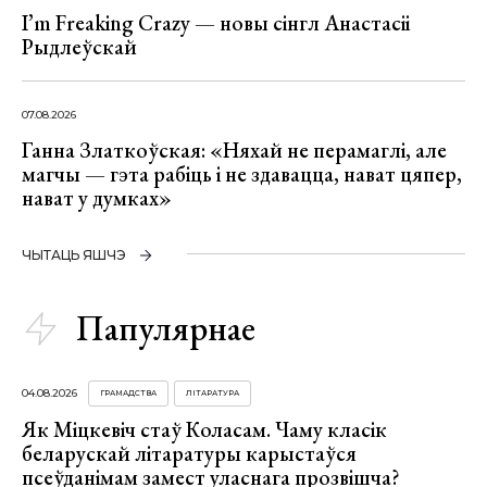
I’m Freaking Crazy — новы сінгл Анастасіі
Рыдлеўскай
07.08.2026
Ганна Златкоўская: «Няхай не перамаглі, але
магчы — гэта рабіць і не здавацца, нават цяпер,
нават у думках»
ЧЫТАЦЬ ЯШЧЭ
Папулярнае
04.08.2026
ГРАМАДСТВА
ЛІТАРАТУРА
Як Міцкевіч стаў Коласам. Чаму класік
беларускай літаратуры карыстаўся
псеўданімам замест уласнага прозвішча?