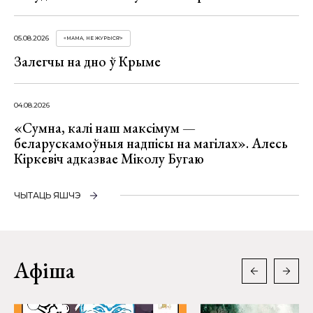
05.08.2026
«МАМА, НЕ ЖУРЫСЯ!»
Залегчы на дно ў Крыме
04.08.2026
«Сумна, калі наш максімум —
беларускамоўныя надпісы на магілах». Алесь
Кіркевіч адказвае Міколу Бугаю
ЧЫТАЦЬ ЯШЧЭ
Афіша