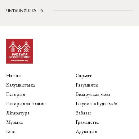
ЧЫТАЦЬ ЯШЧЭ
Навіны
Сармат
Калумністыка
Разумняты
Гісторыя
Беларуская мова
Гісторыя за 5 хвілін
Гатуем з «Будзьма!»
Літаратура
Забавы
Музыка
Грамадства
Кіно
Адукацыя