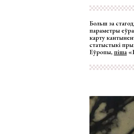
Больш за стагод
параметры еўра
карту кантынент
статыстыкі пры
Еўропы,
піша
«Н