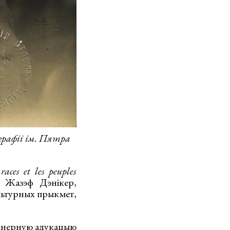
графіі ім. Пятра
races et les peuples
г Жазэф Дэнікер,
ультурных прыкмет,
нжынерную адукацыю