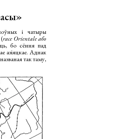
расы»
ноўных і чатыры
 (
race Orientale або
ць, бо сёння пад
е азіяцкае. Аднак
названая так таму,