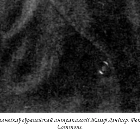
альнікаў еўрапейскай антрапалогіі Жазэф Дэнікер. Ф
Commons.