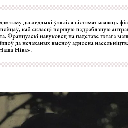
дзе таму даследчыкі ўзяліся сістэматызаваць фі
пейцаў, каб скласці першую падрабязную антра
а. Французскі навуковец на падставе гэтага ма
йшоў да нечаканых высноў адносна насельніцтв
аша Ніва».