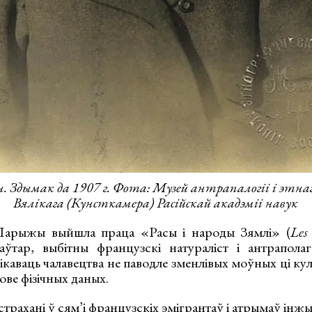
ін. Здымак да 1907 г. Фота: Музей антрапалогіі і этна
Вялікага (Кунсткамера) Расійскай акадэміі навук
Парыжы выйшла праца «Расы і народы Зямлі» (
Les 
аўтар, выбітны французскі натураліст і антрапола
ікаваць чалавецтва не паводле зменлівых моўных ці к
ове фізічных даных.
страхані ў сям’і французскіх эмігрантаў і атрымаў і