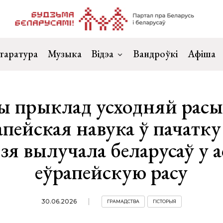
таратура
Музыка
Відэа
Вандроўкі
Афіша
ы прыклад усходняй расы
апейская навука ў пачатк
дзя вылучала беларусаў у 
еўрапейскую расу
30.06.2026
ГРАМАДСТВА
ГІСТОРЫЯ