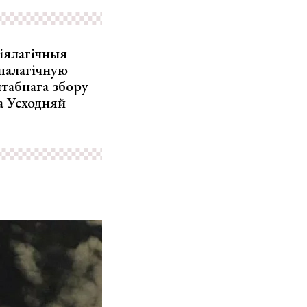
зіялагічныя
палагічную
штабнага збору
а Усходняй