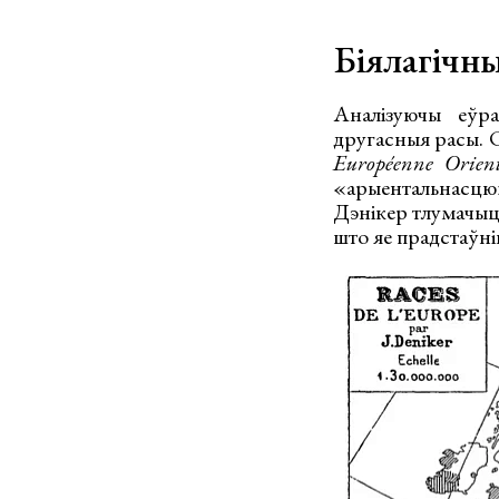
Біялагічн
Аналізуючы еўр
другасныя расы. С
Européenne Orient
«арыентальнасцю»
Дэнікер тлумачыць
што яе прадстаўні