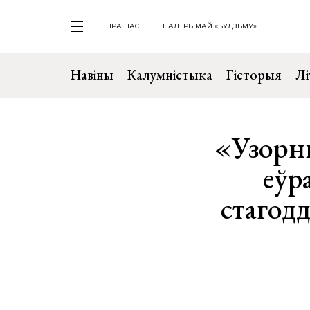
ПРА НАС
ПАДТРЫМАЙ «БУДЗЬМУ»
Навіны
Калумністыка
Гісторыя
Лі
«Узорн
еўр
стагод