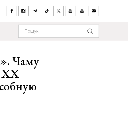
». Чаму
у XX
асобную