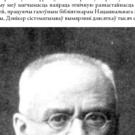
му меў магчымасць назіраць этнічную разнастайнасць 
ей, працуючы галоўным бібліятэкарам Нацыянальнага 
, Дэнікер сістэматызаваў вымярэнні дзясяткаў тысяч 