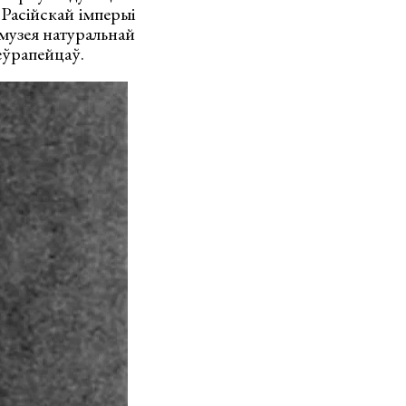
Расійскай імперыі
музея натуральнай
еўрапейцаў.