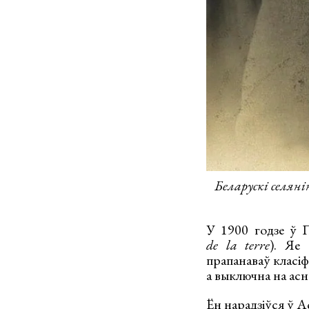
Беларускі селян
У 1900 годзе ў 
de la terre
). Яе 
прапанаваў класіф
а выключна на асн
Ён нарадзіўся ў А