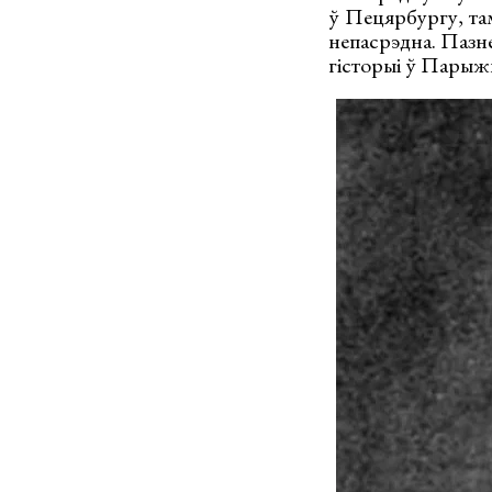
ў Пецярбургу, та
непасрэдна. Пазн
гісторыі ў Парыжы