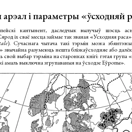
ы арэал і параметры «ўсходняй 
апейскі кантынент, даследчык вылучыў шэсць ас
ярод іх сваё месца займае так званая «Усходняя раса»
ale
). Сучаснага чытача такі тэрмін можа збянтэжы
 звычайна разумеюць нешта блізкаўсходняе або далёка
 свой выбар тэрміна на старонках кнігі: гэтая група «
кі амаль выключна згрупаваныя на ўсходзе Еўропы».