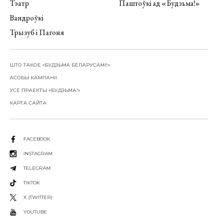
Тэатр
Паштоўкі ад «Будзьма!»
Вандроўкі
Трызуб і Пагоня
ШТО ТАКОЕ «БУДЗЬМА БЕЛАРУСАМІ!»
АСОБЫ КАМПАНІІ
УСЕ ПРАЕКТЫ «БУДЗЬМА!»
КАРТА САЙТА
FACEBOOK
INSTAGRAM
TELEGRAM
TIKTOK
X (TWITTER)
YOUTUBE