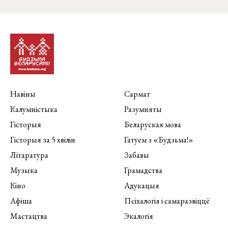
Навіны
Сармат
Калумністыка
Разумняты
Гісторыя
Беларуская мова
Гісторыя за 5 хвілін
Гатуем з «Будзьма!»
Літаратура
Забавы
Музыка
Грамадства
Кіно
Адукацыя
Афіша
Псіхалогія і самаразвіццё
Мастацтва
Экалогія