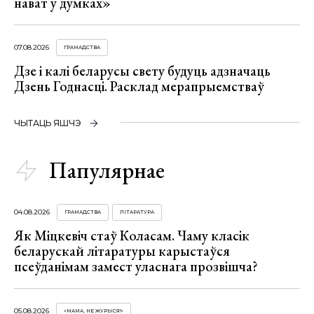
нават у думках»
07.08.2026
ГРАМАДСТВА
Дзе і калі беларусы свету будуць адзначаць
Дзень Годнасці. Расклад мерапрыемстваў
ЧЫТАЦЬ ЯШЧЭ
Папулярнае
04.08.2026
ГРАМАДСТВА
ЛІТАРАТУРА
Як Міцкевіч стаў Коласам. Чаму класік
беларускай літаратуры карыстаўся
псеўданімам замест уласнага прозвішча?
05.08.2026
«МАМА, НЕ ЖУРЫСЯ!»