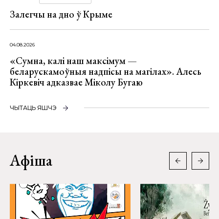
Залегчы на дно ў Крыме
04.08.2026
«Сумна, калі наш максімум —
беларускамоўныя надпісы на магілах». Алесь
Кіркевіч адказвае Міколу Бугаю
ЧЫТАЦЬ ЯШЧЭ
Афіша