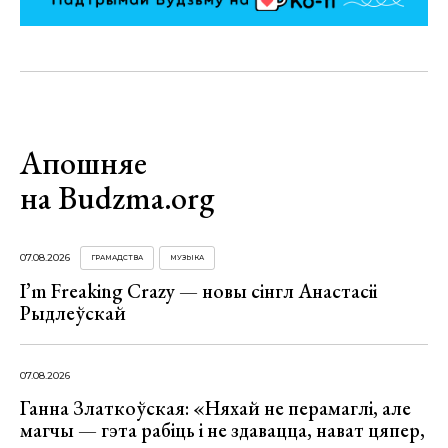
Апошняе
на Budzma.org
07.08.2026
ГРАМАДСТВА
МУЗЫКА
I’m Freaking Crazy — новы сінгл Анастасіі
Рыдлеўскай
07.08.2026
Ганна Златкоўская: «Няхай не перамаглі, але
магчы — гэта рабіць і не здавацца, нават цяпер,