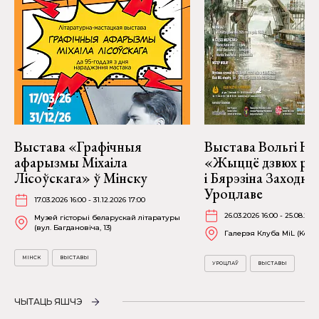
Выстава «Графічныя
Выстава Вольгі На
афарызмы Міхаіла
«Жыццё дзвюх рэк
Лісоўскага» ў Мінску
і Бярэзіна Заходня
Уроцлаве
17.03.2026 16:00 - 31.12.2026 17:00
26.03.2026 16:00 - 25.08.202
Музей гісторыі беларускай літаратуры
(вул. Багдановіча, 13)
Галерэя Клуба MiL (Kościu
МІНСК
ВЫСТАВЫ
УРОЦЛАЎ
ВЫСТАВЫ
ЧЫТАЦЬ ЯШЧЭ