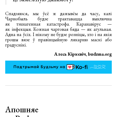
Спадзяюся, мы ўсё ж дажывём да часу, калі
Чарнобыль будзе трактавацца выключна
як тэхнагенная катастрофа. Каранавірус —
як інфекцыя. Кожная чарговая бяда — як агульная.
Адна на ўсіх. І нікому не будзе розніцы, хто і на якія
грошы вязе ў правінцыйную лякарню маскі або
градуснікі.
Алесь Кіркевіч, budzma.org
Апошняе