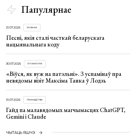
Папулярнае
31.07.2026
МУЗЫКА
Песні, якія сталі часткай беларускага
нацыянальнага коду
30.07.2026
ЛІТАРАТУРА
«Віўся, як вуж на патэльні». З успамінаў пра
невядомы візіт Максіма Танка ў Лодзь
31.07.2026
ГРАМАДСТВА
Гайд па малавядомых магчымасцях ChatGPT,
Gemini і Claude
ЧЫТАЦЬ ЯШЧЭ