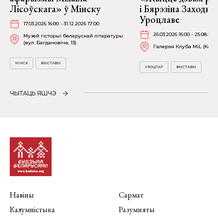
Лісоўскага» ў Мінску
і Бярэзіна Заходня
Уроцлаве
17.03.2026 16:00 - 31.12.2026 17:00
26.03.2026 16:00 - 25.08.202
Музей гісторыі беларускай літаратуры
(вул. Багдановіча, 13)
Галерэя Клуба MiL (Kościu
МІНСК
ВЫСТАВЫ
УРОЦЛАЎ
ВЫСТАВЫ
ЧЫТАЦЬ ЯШЧЭ
Навіны
Сармат
Калумністыка
Разумняты