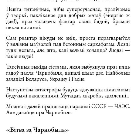
Нешта тытанічнае, нібы суперсучаснае, пралічанае
ў тэорыі, пакліканае для добрых мэтаў (энергію ж
дае!), праз чалавечы фактар стала бядой, брамай
пекла на зямлі.
Сам рэактар нікуды не знік, проста ператварыўся
ў вялізны маўзалей пад бетонным саркафагам. Лезці
туды нельга, але што, калі вельмі хочацца? Людзі —
такія людзі!
Таксічныя выкіды сістэмы, якая выбухнула праз пяць
гадоў пасля Чарнобыля, выпалі шмат дзе. Найбольш
зачапілі Беларусь, Украіну і Расію.
Наступствы катастрофы будуць адчувацца шматлікімі
будучымі пакаленнямі. Мутацыі, хваробы, адхіленні...
Можна і далей працягваць паралелі СССР — ЧАЭС.
Але давайце пра Чарнобыль.
«Бітва за Чарнобыль»