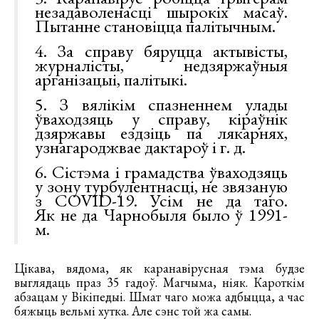
незадаволенасці шырокіх масаў.
Пытанне становіцца палітычным.
4. За справу бяруцца актывісты,
журналісты, недзяржаўныя
арганізацыі, палітыкі.
5. З вялікім спазненнем улады
ўваходзяць у справу, кіраўнік
дзяржавы ездзіць па лякарнях,
узнагароджвае дактароў і г. д.
6. Сістэма і грамадства ўваходзяць
у зону турбулентнасці, не звязаную
з COVID-19. Усім не да таго.
Як не да Чарнобыля было ў 1991-
м.
Цікава, вядома, як каранавірусная тэма будзе
выглядаць праз 35 гадоў. Магчыма, ніяк. Кароткім
абзацам у Вікіпедыі. Шмат чаго можа адбыцца, а час
бяжыць вельмі хутка. Але сэнс той жа самы.