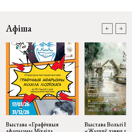
Афіша
Выстава «Графічныя
Выстава Вольгі На
афарызмы Міхаіла
«Жыццё дзвюх рэк