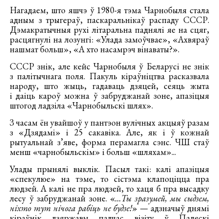
Нагадаем, што яшчэ ў 1980-я тэма Чарнобыля стала
адным з трыгераў, паскаральнікаў распаду СССР.
Дэмакратычныя рухі літаральна паднялі яе на сцяг,
расцягнулі на лозунгі: «Улада замоўчвае», «Ахвяраў
нашмат больш», «А хто насамрэч вінаваты?».
СССР знік, але кейс Чарнобыля ў Беларусі не знік
з палітычнага поля. Пакуль кіраўніцтва расказвала
народу, што жыць, гадаваць дзяцей, сеяць жыта
і даіць кароў можна ў забруджанай зоне, апазіцыя
штогод ладзіла «Чарнобыльскі шлях».
З часам ён увайшоў у пантэон вулічных акцыяў разам
з «Дзядамі» і 25 сакавіка. Але, як і ў кожнай
рытуальнай з’яве, форма перамагла сэнс. ЧШ стаў
менш «чарнобыльскім» і больш «шляхам»...
Улады прынялі выклік. Пасыл такі: калі апазіцыя
«спекулюе» на тэме, то сістэма клапоціцца пра
людзей. А калі не пра людзей, то хаця б пра высадку
лесу ў забруджанай зоне. «
...Ты зразумей, мы сыдзем,
ніхто тут нічога рабіць не будзе!
» — адзначыў днямі
кіраўнік дзяржавы падчас візіту ў Палескі