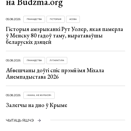
на Budzma.org
05.08.2026
ГРАМАДСТВА
ГІСТОРЫЯ
АСОБА
Гісторыя амэрыканкі Рут Уолер, якая памерла
ў Менску 80 гадоў таму, выратаваўшы
беларускіх дзяцей
05.08.2026
ГРАМАДСТВА
ЛІТАРАТУРА
Абвешчаны доўгі спіс прэміі імя Міхала
Анемпадыстава 2026
05.08.2026
«МАМА, НЕ ЖУРЫСЯ!»
Залегчы на дно ў Крыме
ЧЫТАЦЬ ЯШЧЭ