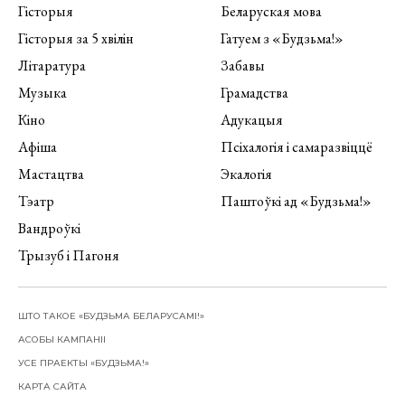
Гісторыя
Беларуская мова
Гісторыя за 5 хвілін
Гатуем з «Будзьма!»
Літаратура
Забавы
Музыка
Грамадства
Кіно
Адукацыя
Афіша
Псіхалогія і самаразвіццё
Мастацтва
Экалогія
Тэатр
Паштоўкі ад «Будзьма!»
Вандроўкі
Трызуб і Пагоня
ШТО ТАКОЕ «БУДЗЬМА БЕЛАРУСАМІ!»
АСОБЫ КАМПАНІІ
УСЕ ПРАЕКТЫ «БУДЗЬМА!»
КАРТА САЙТА