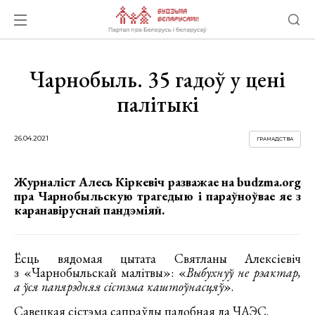
Чарнобыль. 35 гадоў у цені
палітыкі
26.04.2021
ГРАМАДСТВА
Журналіст Алесь Кіркевіч разважае на budzma.org
пра Чарнобыльскую трагедыю і параўноўвае яе з
каранавіруснай пандэміяй.
Ёсць вядомая цытата Святланы Алексіевіч
з «Чарнобыльскай малітвы»: «
Выбухнуў не рэактар,
а ўся папярэдняя сістэма каштоўнасцяў
».
Савецкая сістэма сапраўды падобная да ЧАЭС.