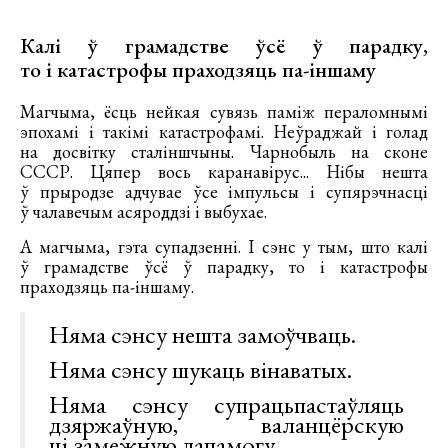
Калі ў грамадстве ўсё ў парадку,
то і катастрофы праходзяць па-іншаму
Магчыма, ёсць нейкая сувязь паміж пераломнымі
эпохамі і такімі катастрофамі. Неўраджай і голад
на досвітку сталіншчыны. Чарнобыль на сконе
СССР. Цяпер вось каранавірус... Нібы нешта
ў прыродзе адчувае ўсе імпульсы і супярэчнасці
ў чалавечым асяроддзі і выбухае.
А магчыма, гэта супадзенні. І сэнс у тым, што калі
ў грамадстве ўсё ў парадку, то і катастрофы
праходзяць па-іншаму.
Няма сэнсу нешта замоўчваць.
Няма сэнсу шукаць вінаватых.
Няма сэнсу супрацьпастаўляць
дзяржаўную, валанцёрскую
ці замежную дапамогу.