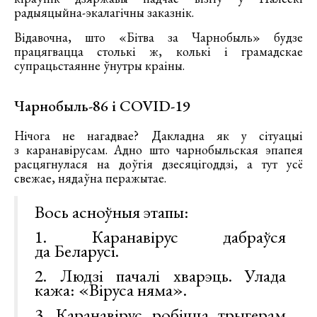
радыяцыйна-экалагічны заказнік.
Відавочна, што «Бітва за Чарнобыль» будзе
працягвацца столькі ж, колькі і грамадскае
супрацьстаянне ўнутры краіны.
Чарнобыль-86 і COVID-19
Нічога не нагадвае? Дакладна як у сітуацыі
з каранавірусам. Адно што чарнобыльская эпапея
расцягнулася на доўгія дзесяцігоддзі, а тут усё
свежае, нядаўна перажытае.
Вось асноўныя этапы:
1. Каранавірус дабраўся
да Беларусі.
2. Людзі пачалі хварэць. Улада
кажа: «Віруса няма».
3. Каранавірус робіцца трыгерам