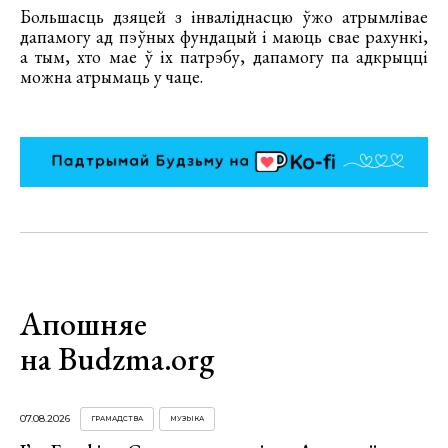
Большасць дзяцей з інваліднасцю ўжо атрымлівае
дапамогу ад пэўных фундацый і маюць свае рахункі,
а тым, хто мае ў іх патрэбу, дапамогу па адкрыцці
можна атрымаць у чаце.
Апошняе
на Budzma.org
07.08.2026
ГРАМАДСТВА
МУЗЫКА