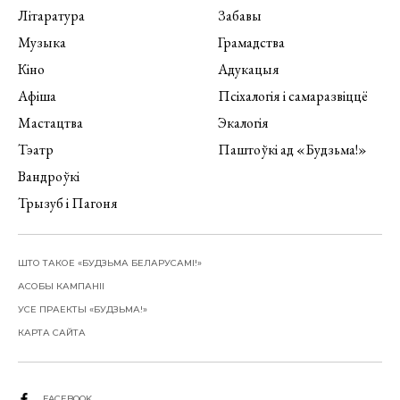
Літаратура
Забавы
Музыка
Грамадства
Кіно
Адукацыя
Афіша
Псіхалогія і самаразвіццё
Мастацтва
Экалогія
Тэатр
Паштоўкі ад «Будзьма!»
Вандроўкі
Трызуб і Пагоня
ШТО ТАКОЕ «БУДЗЬМА БЕЛАРУСАМІ!»
АСОБЫ КАМПАНІІ
УСЕ ПРАЕКТЫ «БУДЗЬМА!»
КАРТА САЙТА
FACEBOOK