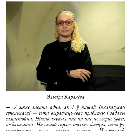
Эльвіра Каралёва
— У мяне задача адна, як і ў нашай інклюзіўнай
супольнасці — гэта вырашаць свае праблемы і задачы
самастойна. Ніхто акрамя нас на нас не зверне ўвагі,
не дапаможа. На самой справе толькі здаецца, што ўсё
ствараецца неяк вельмі хутка. Напрыклад,