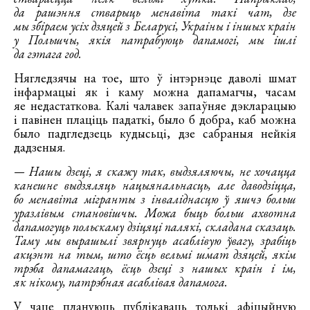
да рашэння стварыць менавіта такі чат, дзе
мы збіраем усіх дзяцей з Беларусі, Украіны і іншых краін
у Польшчы, якія патрабуюць дапамогі, мы ішлі
да гэтага год.
Нягледзячы на тое, што ў інтэрнэце даволі шмат
інфармацыі як і каму можна дапамагчы, часам
яе недастаткова. Калі чалавек запаўняе дэкларацыю
і павінен плаціць падаткі, было б добра, каб можна
было падгледзець кудысьці, дзе сабраныя нейкія
дадзеныя.
— Нашы дзеці, я скажу так, выдзяляючы, не хочацца
канешне выдзяляць нацыянальнасць, але даводзіцца,
бо менавіта мігранты з інваліднасцю ў яшчэ больш
уразлівым становішчы. Можа быць больш ахвотна
дапамогуць польскаму дзіцяці палякі, складана сказаць.
Таму мы вырашылі звярнуць асаблівую ўвагу, зрабіць
акцэнт на тым, што ёсць вельмі шмат дзяцей, якім
трэба дапамагаць, ёсць дзеці з нашых краін і ім,
як нікому, патрэбная асаблівая дапамога.
У чаце плануюць публікаваць толькі афіцыйную