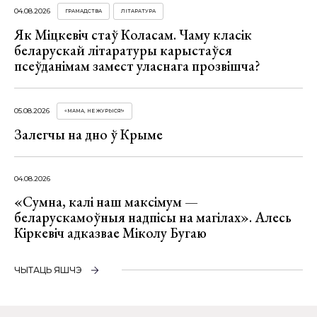
04.08.2026
ГРАМАДСТВА
ЛІТАРАТУРА
Як Міцкевіч стаў Коласам. Чаму класік
беларускай літаратуры карыстаўся
псеўданімам замест уласнага прозвішча?
05.08.2026
«МАМА, НЕ ЖУРЫСЯ!»
Залегчы на дно ў Крыме
04.08.2026
«Сумна, калі наш максімум —
беларускамоўныя надпісы на магілах». Алесь
Кіркевіч адказвае Міколу Бугаю
ЧЫТАЦЬ ЯШЧЭ