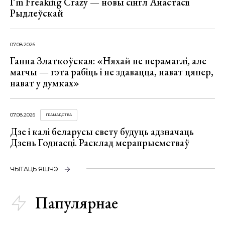
I’m Freaking Crazy — новы сінгл Анастасіі
Рыдлеўскай
07.08.2026
Ганна Златкоўская: «Няхай не перамаглі, але
магчы — гэта рабіць і не здавацца, нават цяпер,
нават у думках»
07.08.2026
ГРАМАДСТВА
Дзе і калі беларусы свету будуць адзначаць
Дзень Годнасці. Расклад мерапрыемстваў
ЧЫТАЦЬ ЯШЧЭ
Папулярнае