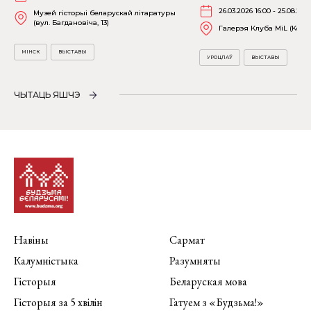
26.03.2026 16:00 - 25.08.202
Музей гісторыі беларускай літаратуры
(вул. Багдановіча, 13)
Галерэя Клуба MiL (Kościu
МІНСК
ВЫСТАВЫ
УРОЦЛАЎ
ВЫСТАВЫ
ЧЫТАЦЬ ЯШЧЭ
Навіны
Сармат
Калумністыка
Разумняты
Гісторыя
Беларуская мова
Гісторыя за 5 хвілін
Гатуем з «Будзьма!»