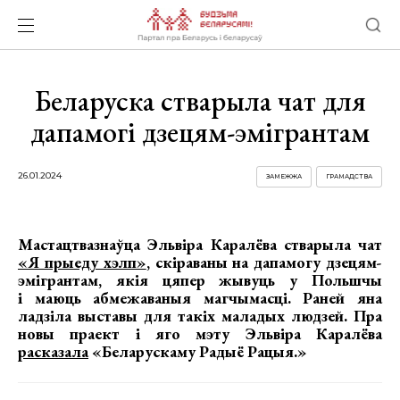
Беларуска стварыла чат для
дапамогі дзецям-эмігрантам
26.01.2024
ЗАМЕЖЖА
ГРАМАДСТВА
Мастацтвазнаўца Эльвіра Каралёва стварыла чат
«Я прыеду хэлп»
, скіраваны на дапамогу дзецям-
эмігрантам, якія цяпер жывуць у Польшчы
і маюць абмежаваныя магчымасці. Раней яна
ладзіла выставы для такіх маладых людзей. Пра
новы праект і яго мэту Эльвіра Каралёва
расказала
«Беларускаму Радыё Рацыя.»