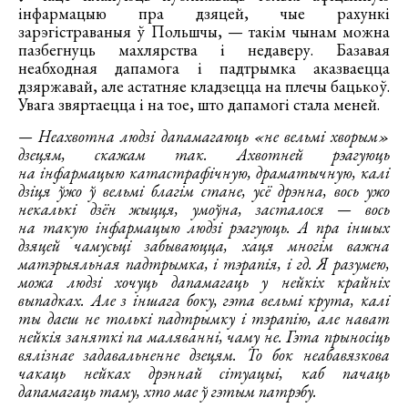
інфармацыю пра дзяцей, чые рахункі
зарэгістраваныя ў Польшчы, — такім чынам можна
пазбегнуць махлярства і недаверу. Базавая
неабходная дапамога і падтрымка аказваецца
дзяржавай, але астатняе кладзецца на плечы бацькоў.
Увага звяртаецца і на тое, што дапамогі стала меней.
— Неахвотна людзі дапамагаюць «не вельмі хворым»
дзецям, скажам так. Ахвотней рэагуюць
на інфармацыю катастрафічную, драматычную, калі
дзіця ўжо ў вельмі благім стане, усё дрэнна, вось ужо
некалькі дзён жыцця, умоўна, засталося — вось
на такую інфармацыю людзі рэагуюць. А пра іншых
дзяцей чамусьці забываюцца, хаця многім важна
матэрыяльная падтрымка, і тэрапія, і гд. Я разумею,
можа людзі хочуць дапамагаць у нейкіх крайніх
выпадках. Але з іншага боку, гэта вельмі крута, калі
ты даеш не толькі падтрымку і тэрапію, але нават
нейкія заняткі па маляванні, чаму не. Гэта прыносіць
вялізнае задавальненне дзецям. То бок неабавязкова
чакаць нейках дрэннай сітуацыі, каб пачаць
дапамагаць таму, хто мае ў гэтым патрэбу.