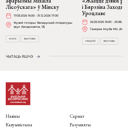
афарызмы Міхаіла
«Жыццё дзвюх рэк
Лісоўскага» ў Мінску
і Бярэзіна Заходня
Уроцлаве
17.03.2026 16:00 - 31.12.2026 17:00
26.03.2026 16:00 - 25.08.202
Музей гісторыі беларускай літаратуры
(вул. Багдановіча, 13)
Галерэя Клуба MiL (Kościu
МІНСК
ВЫСТАВЫ
УРОЦЛАЎ
ВЫСТАВЫ
ЧЫТАЦЬ ЯШЧЭ
Навіны
Сармат
Калумністыка
Разумняты