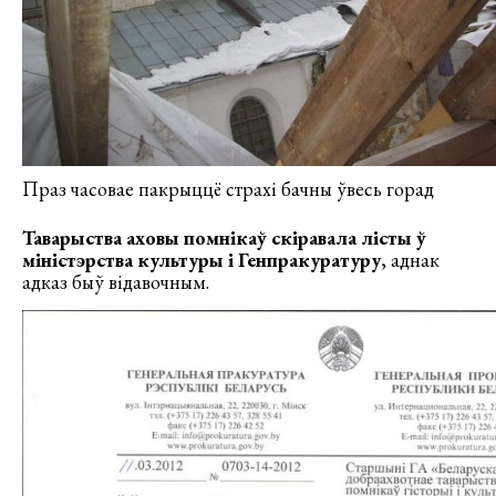
Праз часовае пакрыццё страхі бачны ўвесь горад
Таварыства аховы помнікаў скіравала лісты ў
міністэрства культуры і Генпракуратуру
, аднак
адказ быў відавочным.