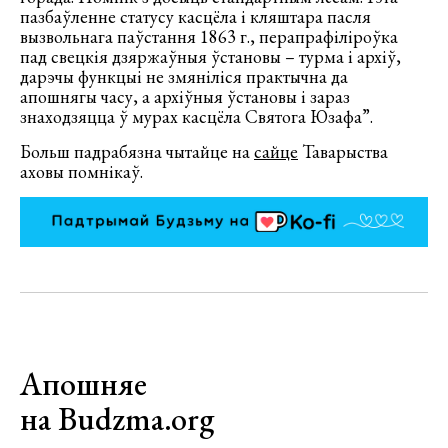
пазбаўленне статусу касцёла і кляштара пасля
вызвольнага паўстання 1863 г., перапрафіліроўка
пад свецкія дзяржаўныя ўстановы – турма і архіў,
дарэчы функцыі не змяніліся практычна да
апошнягы часу, а архіўныя ўстановы і зараз
знаходзяцца ў мурах касцёла Святога Юзафа”.
Больш падрабязна чытайце на
сайце
Таварыства
аховы помнікаў.
Апошняе
на Budzma.org