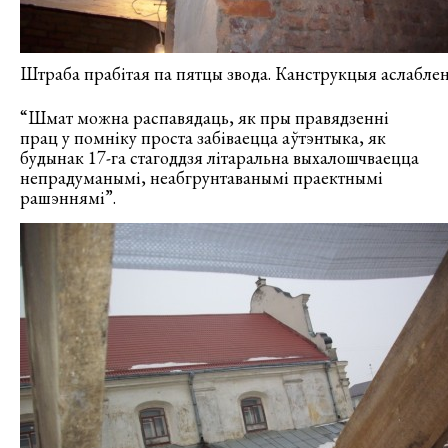
Штраба прабітая па пятцы звода. Канструкцыя аслаблен
“Шмат можна распавядаць, як пры правядзенні
прац у помніку проста забіваецца аўтэнтыка, як
будынак 17-га стагоддзя літаральна выхалошчваецца
непрадуманымі, неабгрунтаванымі праектнымі
рашэннямі”.