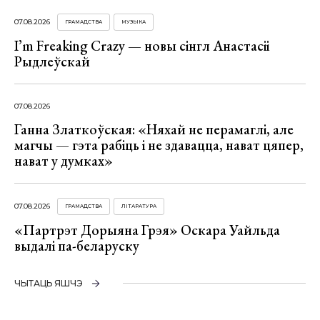
07.08.2026
ГРАМАДСТВА
МУЗЫКА
I’m Freaking Crazy — новы сінгл Анастасіі
Рыдлеўскай
07.08.2026
Ганна Златкоўская: «Няхай не перамаглі, але
магчы — гэта рабіць і не здавацца, нават цяпер,
нават у думках»
07.08.2026
ГРАМАДСТВА
ЛІТАРАТУРА
«Партрэт Дорыяна Грэя» Оскара Уайльда
выдалі па-беларуску
ЧЫТАЦЬ ЯШЧЭ