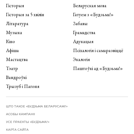
Гісторыя
Беларуская мова
Гісторыя за 5 хвілін
Гатуем з «Будзьма!»
Літаратура
Забавы
Музыка
Грамадства
Кіно
Адукацыя
Афіша
Псіхалогія і самаразвіццё
Мастацтва
Экалогія
Тэатр
Паштоўкі ад «Будзьма!»
Вандроўкі
Трызуб і Пагоня
ШТО ТАКОЕ «БУДЗЬМА БЕЛАРУСАМІ!»
АСОБЫ КАМПАНІІ
УСЕ ПРАЕКТЫ «БУДЗЬМА!»
КАРТА САЙТА