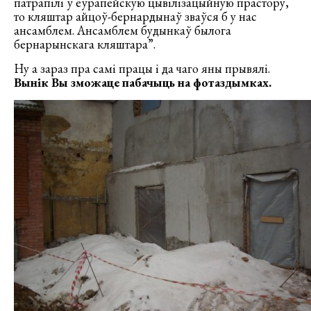
патрапілі ў еўрапейскую цывілізацыйную прастору,
то кляштар айцоў-бернардынаў зваўся б у нас
ансамблем. Ансамблем будынкаў былога
бернарынскага кляштара”.
Ну а зараз пра самі працы і да чаго яны прывялі.
Вынік Вы зможаце пабачыць на фотаздымках.