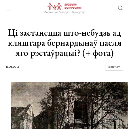
Ці застанецца што-небудзь ад
кляштара бернардынаў пасля
яго рэстаўрацыі? (+ фота)
15.03.2012
КУЛЬТУРА