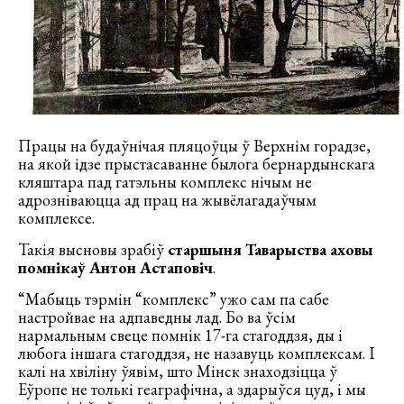
Працы на будаўнічая пляцоўцы ў Верхнім горадзе,
на якой ідзе прыстасаванне былога бернардынскага
кляштара пад гатэльны комплекс нічым не
адрозніваюцца ад прац на жывёлагадаўчым
комплексе.
Такія высновы зрабіў
старшыня Таварыства аховы
помнікаў Антон Астаповіч
.
“Мабыць тэрмін “комплекс” ужо сам па сабе
настройвае на адпаведны лад. Бо ва ўсім
нармальным свеце помнік 17-га стагоддзя, ды і
любога іншага стагоддзя, не назавуць комплексам. І
калі на хвіліну ўявім, што Мінск знаходзіцца ў
Еўропе не толькі геаграфічна, а здарыўся цуд, і мы