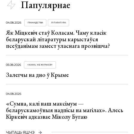
Папулярнае
04.08.2026
ГРАМАДСТВА
ЛІТАРАТУРА
Як Міцкевіч стаў Коласам. Чаму класік
беларускай літаратуры карыстаўся
псеўданімам замест уласнага прозвішча?
05.08.2026
«МАМА, НЕ ЖУРЫСЯ!»
Залегчы на дно ў Крыме
04.08.2026
«Сумна, калі наш максімум —
беларускамоўныя надпісы на магілах». Алесь
Кіркевіч адказвае Міколу Бугаю
ЧЫТАЦЬ ЯШЧЭ