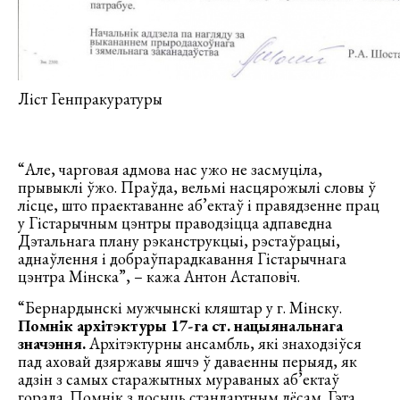
Ліст Генпракуратуры
“Але, чарговая адмова нас ужо не засмуціла,
прывыклі ўжо. Праўда, вельмі насцярожылі словы ў
лісце, што праектаванне аб’ектаў і правядзенне прац
у Гістарычным цэнтры праводзіцца адпаведна
Дэтальнага плану рэканструкцыі, рэстаўрацыі,
аднаўлення і добраўпарадкавання Гістарычнага
цэнтра Мінска”, – кажа Антон Астаповіч.
“Бернардынскі мужчынскі кляштар у г. Мінску.
Помнік архітэктуры 17-га ст. нацыянальнага
значэння.
Архітэктурны ансамбль, які знаходзіўся
пад аховай дзяржавы яшчэ ў даваенны перыяд, як
адзін з самых старажытных мураваных аб’ектаў
горада. Помнік з досыць стандартным лёсам. Гэта