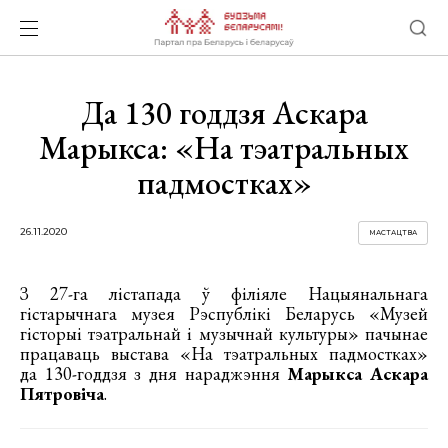
Да 130 годдзя Аскара
Марыкса: «На тэатральных
падмостках»
26.11.2020
МАСТАЦТВА
З 27-га лістапада ў філіяле Нацыянальнага
гістарычнага музея Рэспублікі Беларусь «Музей
гісторыі тэатральнай і музычнай культуры» пачынае
працаваць выстава «На тэатральных падмостках»
да 130-годдзя з дня нараджэння
Марыкса Аскара
Пятровіча
.