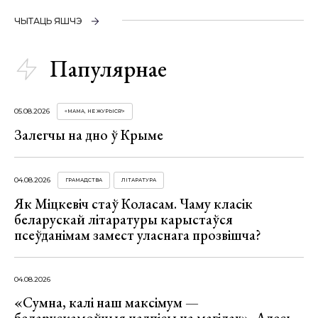
ЧЫТАЦЬ ЯШЧЭ
Папулярнае
05.08.2026
«МАМА, НЕ ЖУРЫСЯ!»
Залегчы на дно ў Крыме
04.08.2026
ГРАМАДСТВА
ЛІТАРАТУРА
Як Міцкевіч стаў Коласам. Чаму класік
беларускай літаратуры карыстаўся
псеўданімам замест уласнага прозвішча?
04.08.2026
«Сумна, калі наш максімум —
беларускамоўныя надпісы на магілах». Алесь