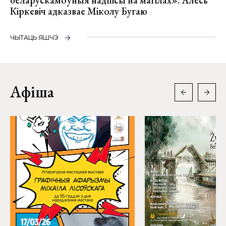
Кіркевіч адказвае Міколу Бугаю
ЧЫТАЦЬ ЯШЧЭ
Афіша