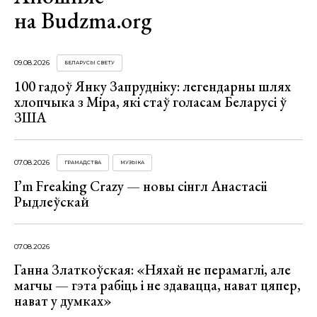
на Budzma.org
09.08.2026
БЕЛАРУСЫ СВЕТУ
100 гадоў Янку Запрудніку: легендарны шлях
хлопчыка з Міра, які стаў голасам Беларусі ў
ЗША
07.08.2026
ГРАМАДСТВА
МУЗЫКА
I’m Freaking Crazy — новы сінгл Анастасіі
Рыдлеўскай
07.08.2026
Ганна Златкоўская: «Няхай не перамаглі, але
магчы — гэта рабіць і не здавацца, нават цяпер,
нават у думках»