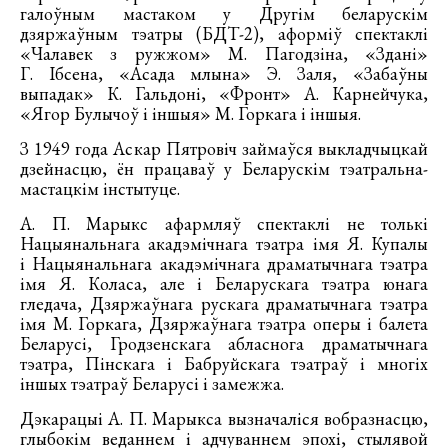
галоўным мастаком у Другім беларускім
дзяржаўным тэатры (БДТ-2), аформіў спектаклі
«Чалавек з ружжом» М. Пагодзіна, «Здані»
Г. Ібсена, «Асада млына» Э. Заля, «Забаўны
выпадак» К. Гальдоні, «Фронт» А. Карнейчука,
«Ягор Булычоў і іншыя» М. Горкага і іншыя.
З 1949 года Аскар Пятровіч займаўся выкладчыцкай
дзейнасцю, ён працаваў у Беларускім тэатральна-
мастацкім інстытуце.
А. П. Марыкс афармляў спектаклі не толькі
Нацыянальнага акадэмічнага тэатра імя Я. Купалы
і Нацыянальнага акадэмічнага драматычнага тэатра
імя Я. Коласа, але і Беларускага тэатра юнага
гледача, Дзяржаўнага рускага драматычнага тэатра
імя М. Горкага, Дзяржаўнага тэатра оперы і балета
Беларусі, Гродзенскага абласнога драматычнага
тэатра, Пінскага і Бабруйскага тэатраў і многіх
іншых тэатраў Беларусі і замежжа.
Дэкарацыі А. П. Марыкса вызначаліся вобразнасцю,
глыбокім веданнем і адчуваннем эпохі, стылявой