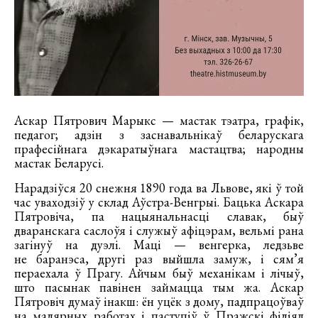
Аскар Пятрович Марыкс — мастак тэатра, графік,
педагог; адзін з заснавальнікаў беларускага
прафесійнага дэкаратыўнага мастацтва; народны
мастак Беларусі.
Нарадзіўся 20 снежня 1890 года ва Львове, які ў той
час уваходзіў у склад Аўстра-Венгрыі. Бацька Аскара
Пятровіча, па нацыянальнасці славак, быў
дваранскага саслоўя і служыў афіцэрам, вельмі рана
загінуў на дуэлі. Маці — венгерка, ледзьве
не баранэса, другі раз выйшла замуж, і сям’я
пераехала ў Прагу. Айчым быў механікам і лічыў,
што пасынак павінен займацца тым жа. Аскар
Пятровіч думаў інакш: ён уцёк з дому, падпрацоўваў
на малярных работах і паступіў ў Пражскі філіял