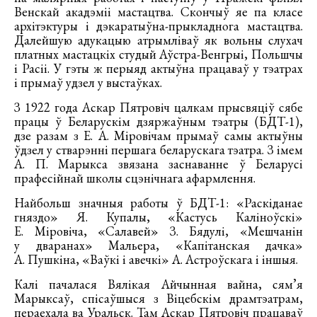
Венскай акадэміі мастацтва. Скончыў яе па класе
архітэктуры і дэкаратыўна-прыкладнога мастацтва.
Далейшую адукацыю атрымліваў як вольны слухач
платных мастацкіх студый Аўстра-Венгрыі, Польшчы
і Расіі. У гэты ж перыяд актыўна працаваў у тэатрах
і прымаў удзел у выстаўках.
З 1922 года Аскар Пятровіч цалкам прысвяціў сябе
працы ў Беларускім дзяржаўным тэатры (БДТ-1),
дзе разам з Е. А. Міровічам прымаў самы актыўны
ўдзел у стварэнні першага беларускага тэатра. З імем
А. П. Марыкса звязана заснаванне ў Беларусі
прафесійнай школы сцэнічнага афармлення.
Найбольш значныя работы ў БДТ-1: «Раскіданае
гняздо» Я. Купалы, «Кастусь Каліноўскі»
Е. Міровіча, «Салавей» З. Бядулі, «Мешчанін
у дваранах» Мальера, «Капітанская дачка»
А. Пушкіна, «Ваўкі і авечкі» А. Астроўскага і іншыя.
Калі пачалася Вялікая Айчынная вайна, сям’я
Марыксаў, спісаўшыся з Віцебскім драмтэатрам,
пераехала ва Уральск. Там Аскар Пятровіч працаваў