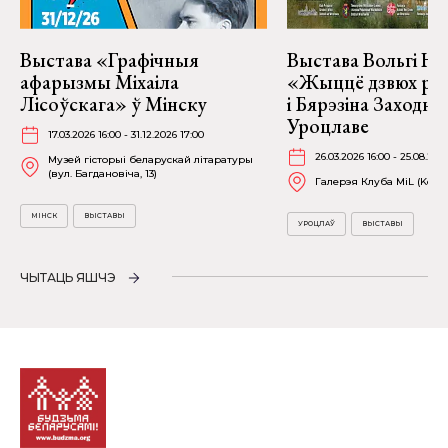
Выстава «Графічныя
Выстава Вольгі На
афарызмы Міхаіла
«Жыццё дзвюх рэк
Лісоўскага» ў Мінску
і Бярэзіна Заходня
Уроцлаве
17.03.2026 16:00 - 31.12.2026 17:00
26.03.2026 16:00 - 25.08.202
Музей гісторыі беларускай літаратуры
(вул. Багдановіча, 13)
Галерэя Клуба MiL (Kościu
МІНСК
ВЫСТАВЫ
УРОЦЛАЎ
ВЫСТАВЫ
ЧЫТАЦЬ ЯШЧЭ