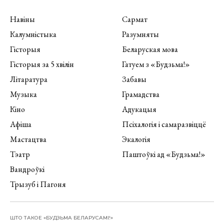
Навіны
Сармат
Калумністыка
Разумняты
Гісторыя
Беларуская мова
Гісторыя за 5 хвілін
Гатуем з «Будзьма!»
Літаратура
Забавы
Музыка
Грамадства
Кіно
Адукацыя
Афіша
Псіхалогія і самаразвіццё
Мастацтва
Экалогія
Тэатр
Паштоўкі ад «Будзьма!»
Вандроўкі
Трызуб і Пагоня
ШТО ТАКОЕ «БУДЗЬМА БЕЛАРУСАМІ!»