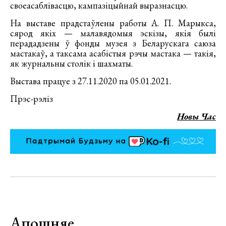
своеасаблівасцю, кампазіцыйнай выразнасцю.
На выставе прадстаўлены работы А. П. Марыкса,
сярод якіх — малавядомыя эскізы, якія былі
перададзены ў фонды музея з Беларускага саюза
мастакаў, а таксама асабістыя рэчы мастака — такія,
як журнальны столік і шахматы.
Выстава працуе з 27.11.2020 па 05.01.2021.
Прэс-рэліз
Новы Час
Апошняе