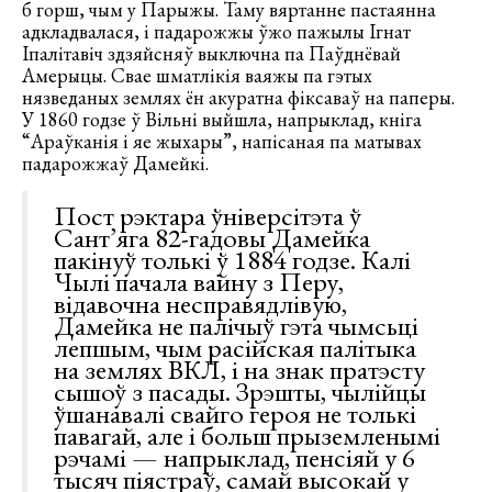
б горш, чым у Парыжы. Таму вяртанне пастаянна
адкладвалася, і падарожжы ўжо пажылы Ігнат
Іпалітавіч здзяйсняў выключна па Паўднёвай
Амерыцы. Свае шматлікія ваяжы па гэтых
нязведаных землях ён акуратна фіксаваў на паперы.
У 1860 годзе ў Вільні выйшла, напрыклад, кніга
“Араўканія і яе жыхары”, напісаная па матывах
падарожжаў Дамейкі.
Пост рэктара ўніверсітэта ў
Сант’яга 82-гадовы Дамейка
пакінуў толькі ў 1884 годзе. Калі
Чылі пачала вайну з Перу,
відавочна несправядлівую,
Дамейка не палічыў гэта чымсьці
лепшым, чым расійская палітыка
на землях ВКЛ, і на знак пратэсту
сышоў з пасады. Зрэшты, чылійцы
ўшанавалі свайго героя не толькі
павагай, але і больш прыземленымі
рэчамі — напрыклад, пенсіяй у 6
тысяч піястраў, самай высокай у