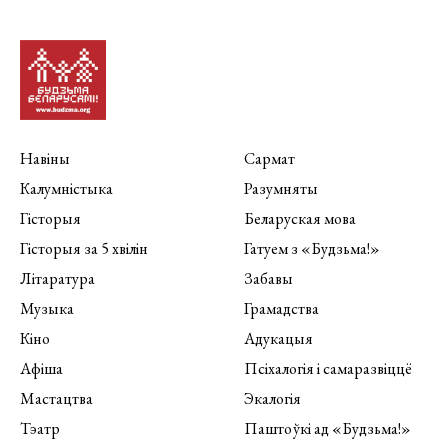
Навіны
Сармат
Калумністыка
Разумняты
Гісторыя
Беларуская мова
Гісторыя за 5 хвілін
Гатуем з «Будзьма!»
Літаратура
Забавы
Музыка
Грамадства
Кіно
Адукацыя
Афіша
Псіхалогія і самаразвіццё
Мастацтва
Экалогія
Тэатр
Паштоўкі ад «Будзьма!»