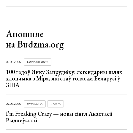
Апошняе
на Budzma.org
09.08.2026
БЕЛАРУСЫ СВЕТУ
100 гадоў Янку Запрудніку: легендарны шлях
хлопчыка з Міра, які стаў голасам Беларусі ў
ЗША
07.08.2026
ГРАМАДСТВА
МУЗЫКА
I’m Freaking Crazy — новы сінгл Анастасіі
Рыдлеўскай