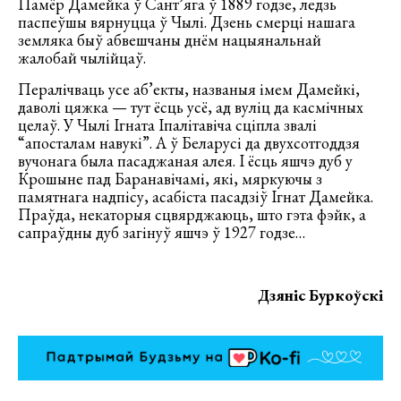
Памёр Дамейка ў Сант’яга ў 1889 годзе, ледзь
паспеўшы вярнуцца ў Чылі. Дзень смерці нашага
земляка быў абвешчаны днём нацыянальнай
жалобай чылійцаў.
Пералічваць усе аб’екты, названыя імем Дамейкі,
даволі цяжка — тут ёсць усё, ад вуліц да касмічных
целаў. У Чылі Ігната Іпалітавіча сціпла звалі
“апосталам навукі”. А ў Беларусі да двухсотгоддзя
вучонага была пасаджаная алея. І ёсць яшчэ дуб у
Крошыне пад Баранавічамі, які, мяркуючы з
памятнага надпісу, асабіста пасадзіў Ігнат Дамейка.
Праўда, некаторыя сцвярджаюць, што гэта фэйк, а
сапраўдны дуб загінуў яшчэ ў 1927 годзе…
Дзяніс Буркоўскі