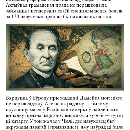
Актыўная грамадская праца не перашкодзіла
займацца і непасрэдна сваёй спецыяльнасцю, больш
за 130 навуковых прац як бы намякаюць на гэта.
Вярнуцца ў Еўропу пры жаданні Дамейка мог: ніхто
не перашкаджаў. Але не на радзіму — былому
паўстанцу маглі ў Расійскай імперыі ў найлепшым
выпадку прызначыць зноў высылку, а хутчэй — турму
ці катаргу. У той жа час у Чылі, дзе навуковец быў
акружаны павагай і прызнаннем, яму наўрад ці было