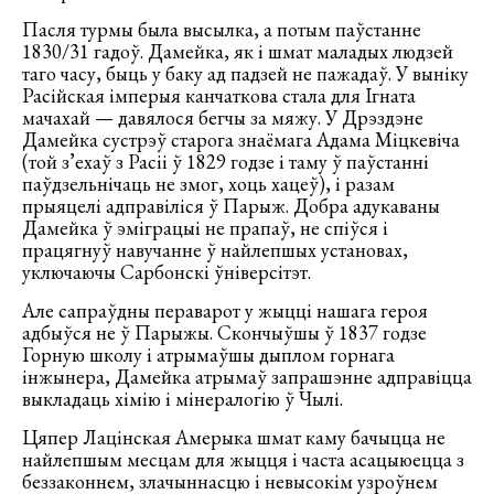
Пасля турмы была высылка, а потым паўстанне
1830/31 гадоў. Дамейка, як і шмат маладых людзей
таго часу, быць у баку ад падзей не пажадаў. У выніку
Расійская імперыя канчаткова стала для Ігната
мачахай — давялося бегчы за мяжу. У Дрэздэне
Дамейка сустрэў старога знаёмага Адама Міцкевіча
(той з’ехаў з Расіі ў 1829 годзе і таму ў паўстанні
паўдзельнічаць не змог, хоць хацеў), і разам
прыяцелі адправіліся ў Парыж. Добра адукаваны
Дамейка ў эміграцыі не прапаў, не спіўся і
працягнуў навучанне ў найлепшых установах,
уключаючы Сарбонскі ўніверсітэт.
Але сапраўдны пераварот у жыцці нашага героя
адбыўся не ў Парыжы. Скончыўшы ў 1837 годзе
Горную школу і атрымаўшы дыплом горнага
інжынера, Дамейка атрымаў запрашэнне адправіцца
выкладаць хімію і мінералогію ў Чылі.
Цяпер Лацінская Амерыка шмат каму бачыцца не
найлепшым месцам для жыцця і часта асацыюецца з
беззаконнем, злачыннасцю і невысокім узроўнем