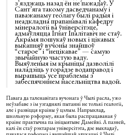
з’язджаць назад ён не пажадаў. У
Сант’яга такому дасведчанаму і
паважанаму геолагу былі радыя і
неадкладна прапанавалі кафедру
мінералогіі ва ўніверсітэце,
адмаўляцца Ігнат Іпалітавіч не стаў.
Акрамя пошукаў новых і цікавых
выкапняў вучоны знайшоў
“старое” і “нецікавае” — самую
звычайную чыстую ваду.
Выяўленыя ім крыніцы дазволілі
наладзіць у горадзе водаправод і
вырашыць усе праблемы з
забеспячэннем насельніцтва вадой.
Павага да таленавітага вучонага ў Чылі расла, ужо
неўзабаве з ім узгаднялі пытанні не толькі геалогіі,
але і развіцця краіны ў цэлым. Напрыклад,
школьную рэформу, якая была распрацаваная ў
краіне практычна па ініцыятыве Дамейкі. А пазней,
калі ён стаў рэктарам універсітэта, дзе выкладаў,
пачалася рэформа і вышэйшай адукацыі ў Чылі.