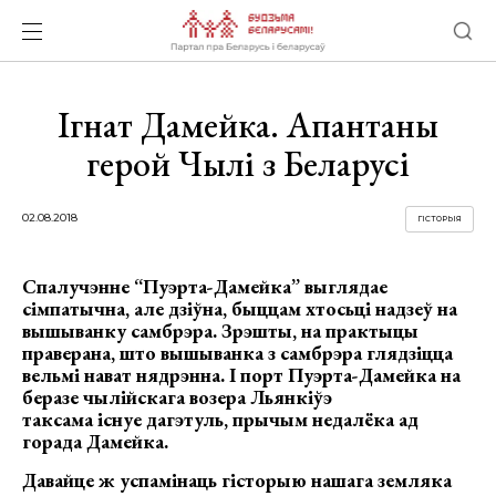
Ігнат Дамейка. Апантаны
герой Чылі з Беларусі
02.08.2018
ГІСТОРЫЯ
Спалучэнне “Пуэрта-Дамейка” выглядае
сімпатычна, але дзіўна, быццам хтосьці надзеў на
вышыванку самбрэра. Зрэшты, на практыцы
праверана, што вышыванка з самбрэра глядзіцца
вельмі нават нядрэнна. І порт Пуэрта-Дамейка на
беразе чылійскага возера Льянкіўэ
таксама існуе дагэтуль, прычым недалёка ад
горада Дамейка.
Давайце ж успамінаць гісторыю нашага земляка