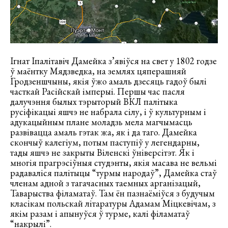
Ігнат Іпалітавіч Дамейка з’явіўся на свет у 1802 годзе
ў маёнтку Мядзведка, на землях цяперашняй
Гродзеншчыны, якія ўжо амаль дзесяць гадоў былі
часткай Расійскай імперыі. Першы час пасля
далучэння былых тэрыторый ВКЛ палітыка
русіфікацыі яшчэ не набрала сілу, і ў культурным і
адукацыйным плане моладзь мела магчымасць
развівацца амаль гэтак жа, як і да таго. Дамейка
скончыў калегіум, потым паступіў у легендарны,
тады яшчэ не закрыты Віленскі ўніверсітэт. Як і
многія прагрэсіўныя студэнты, якія масава не вельмі
радаваліся палітыцы “турмы народаў”, Дамейка стаў
членам адной з тагачасных таемных арганізацый,
Таварыства філаматаў. Там ён пазнаёміўся з будучым
класікам польскай літаратуры Адамам Міцкевічам, з
якім разам і апынуўся ў турме, калі філаматаў
“накрылі”.