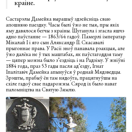
краіне.
Састарэлы Дамейка вырашыў здзейсніць сваю
апошнюю паездку. Часы былі ўжо не тыя, пры якіх
яму давялося бегчы з краіны. Шуганула і згасла яшчэ
адно паўстанне — 1863/64 гадоў. Памерлі імператар
Мікалай I і яго сын Аляксандр II. Скасавалі
прыгоннае права. У Расіі зноў панавала рэакцыя, але
ўжо далёка не ў тых маштабах, як паўстагоддзя таму
— цяпер можна было з’ездзіць і на Радзіму. У жніўні
1884 года, праз 53 гады пасля ад’езду, Ігнат
Іпалітавіч Дамейка апынуўся ў роднай Мядзведцы.
Зрэшты, прабыў ён там нядоўга, працягнуўшы на
схіле гадоў свае падарожжы. Сярод іх было нават
паломніцтва на Святую Зямлю.