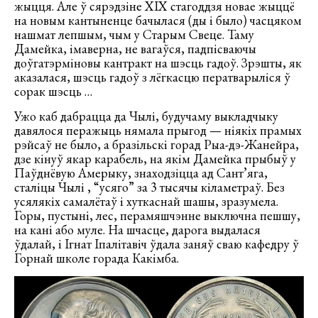
жыцця. Але ў сярэдзіне ХІХ стагоддзя новае жыццё
на новым кантыненце бачылася (ды і было) часцяком
нашмат лепшым, чым у Старым Свеце. Таму
Дамейка, iмаверна, не вагаўся, падпісваючы
доўгатэрміновы кантракт на шэсць гадоў. Зрэшты, як
аказалася, шэсць гадоў з лёгкасцю ператварыліся ў
сорак шэсць …
Ужо каб дабрацца да Чылі, будучаму выкладчыку
давялося перажыць нямала прыгод — ніякіх прамых
рэйсаў не было, а бразільскі горад Рыа-дэ-Жанейра,
дзе кінуў якар карабель, на якім Дамейка прыбыў у
Паўднёвую Амерыку, знаходзіцца ад Сант’яга,
сталіцы Чылі , “усяго” за 3 тысячы кіламетраў. Без
усялякіх самалётаў і хуткаснай шашы, зразумела.
Горы, пустыні, лес, перамяшчэнне выключна пешшу,
на кані або муле. На шчасце, дарога выдалася
ўдалай, і Ігнат Іпалітавіч ўдала заняў сваю кафедру ў
Горнай школе горада Какiмба.