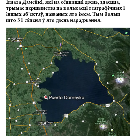
Ігната Дамейкі, які на сённяшні дзень, здаецца,
трымае першынства па колькасці геаграфічных і
іншых аб’ектаў, названых яго імем. Тым больш
што 31 ліпеня ў яго дзень нараджэння.