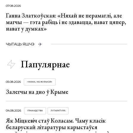
07.08.2026
Ганна Златкоўская: «Няхай не перамаглі, але
магчы — гэта рабіць і не здавацца, нават цяпер,
нават у думках»
ЧЫТАЦЬ ЯШЧЭ
Папулярнае
05.08.2026
«МАМА, НЕ ЖУРЫСЯ!»
Залегчы на дно ў Крыме
04.08.2026
ГРАМАДСТВА
ЛІТАРАТУРА
Як Міцкевіч стаў Коласам. Чаму класік
беларускай літаратуры карыстаўся