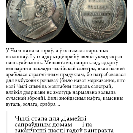
У Чылі нямала гораў, а ў іх нямала карысных
выкапняў. І ў іх адкрыццё зрабіў вялікі ўклад якраз
наш суайчыннік. Менавіта ён, напрыклад, адкрыў
велізарныя паклады чылійскай салетры, якая пазней
зрабілася стратэгічным прадуктам, бо патрабавалася
для выбуховых рэчываў (было нават меркаванне, што
калі Чылі спыніць маштабны гандаль салетрай,
вялікія дзяржавы не змогуць нармальна ваяваць
сучаснай зброяй). Былі знойдзеныя нафта, каменны
вугаль, золата, срэбра …
Чылі стала для Дамейкі
сапраўдным домам — і па
заканчэнні шасці гадоў кантракта