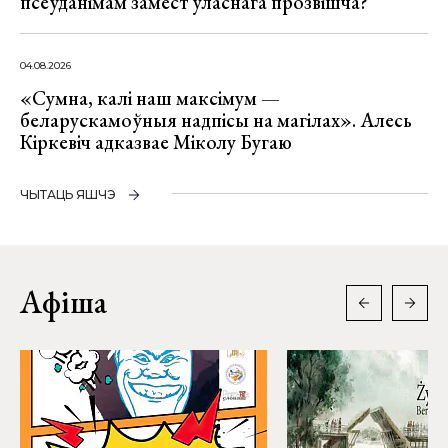
псеўданімам замест уласнага прозвішча?
04.08.2026
«Сумна, калі наш максімум —
беларускамоўныя надпісы на магілах». Алесь
Кіркевіч адказвае Міколу Бугаю
ЧЫТАЦЬ ЯШЧЭ
Афіша