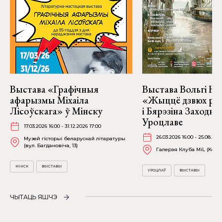
Выстава «Графічныя
Выстава Вольгі На
афарызмы Міхаіла
«Жыццё дзвюх рэк
Лісоўскага» ў Мінску
і Бярэзіна Заходня
Уроцлаве
17.03.2026 16:00 - 31.12.2026 17:00
26.03.2026 16:00 - 25.08.202
Музей гісторыі беларускай літаратуры
(вул. Багдановіча, 13)
Галерэя Клуба MiL (Kościu
МІНСК
ВЫСТАВЫ
УРОЦЛАЎ
ВЫСТАВЫ
ЧЫТАЦЬ ЯШЧЭ