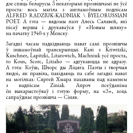
дзе спяць беларусы. З некаторымі прозвішчамі не ўсё
проста: вось магіла з англамоўным подпісам
ALFRED RADZIUK-KADNIAK \ BYELORUSSIAN
POET. А гэта — вядомы паэт Алесь Салавей, які
пісаў вершы і друкаваўся ў «Новым шляху»
на пачатку 1940-х у Менску.
Загадкі часам падкідваюць нават самі прозвішчы
ў іншамоўнай транскрыпцыі. Калі з Kriwitzki,
Kuschner, Lapitzki, Litarowich, Machniuk усё проста,
то Kous, Scorc, Litiaho — адгукаюцца не адразу.
А гэта: Коўш, Шчорс ды Ліцяга. Паэты і творчыя
людзі, як правіла, пакідаюць па сабе загадкі нават
на могілках: Сяргей Хмара пахаваны пад каменем
з надпісам Ziniak. Апроч псеўданіма
ён выкарыстоўваў і гэтую форму, на «З», хоць
сапраўднае прозвішча — Сіняк.