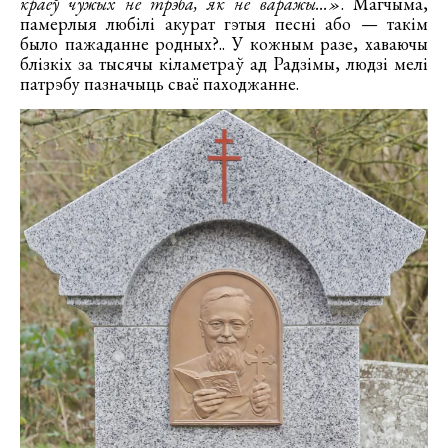
краёў чужых не трэба, як не варажы...»
. Магчыма,
памерлыя любілі акурат гэтыя песні або — такім
было пажаданне родных?.. У кожным разе, хаваючы
блізкіх за тысячы кіламетраў ад Радзімы, людзі мелі
патрэбу пазначыць сваё паходжанне.