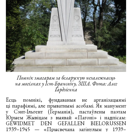
Помнік змагарам за беларускую незалежнасць
на могілках у Іст-Брансвіку, ЗША. Фота: Алег
Гардзіенка
Ёсць помнікі, фундаваныя не арганізацыямі
ці парафіямі, але прыватнымі асобамі. Як манумент
у Сэнт-Ільгент (Германія), пастаўлены паэтам
Юрыем Жывіцам з выявай «Пагоні» і надпісам:
GEWIDMET DEN GEFALLEN BIELORUSSEN
1939–1945 — «Прысвечана загінулым у 1939–