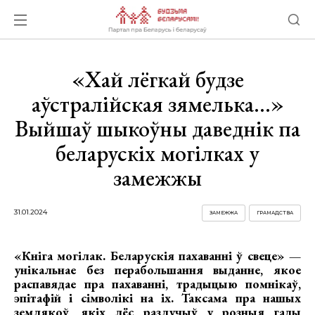
«Хай лёгкай будзе
аўстралійская зямелька...»
Выйшаў шыкоўны даведнік па
беларускіх могілках у
замежжы
31.01.2024
ЗАМЕЖЖА
ГРАМАДСТВА
«Кніга могілак. Беларускія пахаванні ў свеце» —
унікальнае без перабольшання выданне, якое
распавядае пра пахаванні, традыцыю помнікаў,
эпітафій і сімволікі на іх. Таксама пра нашых
землякоў, якіх лёс разлучыў у розныя гады