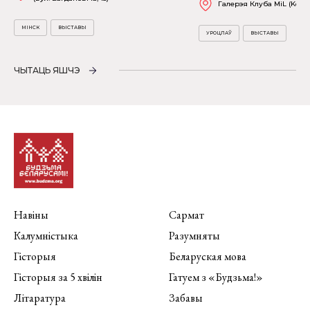
Галерэя Клуба MiL (Kościu
МІНСК
ВЫСТАВЫ
УРОЦЛАЎ
ВЫСТАВЫ
ЧЫТАЦЬ ЯШЧЭ
Навіны
Сармат
Калумністыка
Разумняты
Гісторыя
Беларуская мова
Гісторыя за 5 хвілін
Гатуем з «Будзьма!»
Літаратура
Забавы