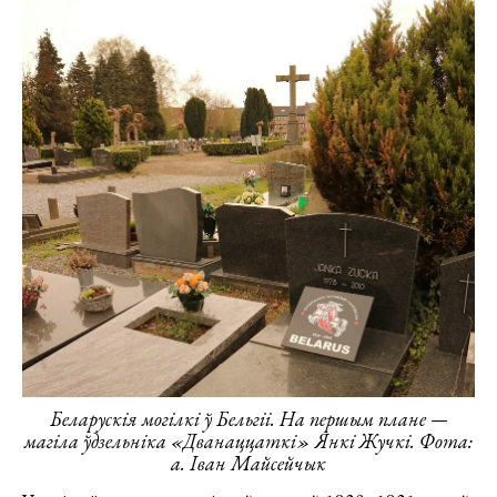
Беларускія могілкі ў Бельгіі. На першым плане —
магіла ўдзельніка «Дванаццаткі» Янкі Жучкі. Фота:
а. Іван Майсейчык