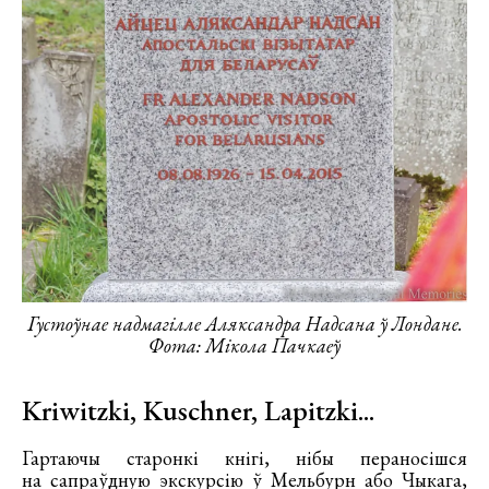
Густоўнае надмагілле Аляксандра Надсана ў Лондане.
Фота: Мікола Пачкаеў
Kriwitzki, Kuschner, Lapitzki...
Гартаючы старонкі кнігі, нібы пераносішся
на сапраўдную экскурсію ў Мельбурн або Чыкага,