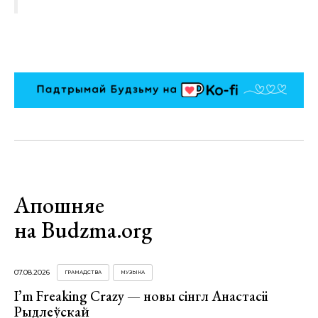
Апошняе
на Budzma.org
07.08.2026
ГРАМАДСТВА
МУЗЫКА
I’m Freaking Crazy — новы сінгл Анастасіі
Рыдлеўскай