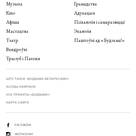
Музыка
Грамадства
Кіно
Адукацыя
Афіша
Псіхалогія і самаразвіццё
Мастацтва
Экалогія
Тэатр
Паштоўкі ад «Будзьма!»
Вандроўкі
Трызуб і Пагоня
ШТО ТАКОЕ «БУДЗЬМА БЕЛАРУСАМІ!»
АСОБЫ КАМПАНІІ
УСЕ ПРАЕКТЫ «БУДЗЬМА!»
КАРТА САЙТА
FACEBOOK
INSTAGRAM