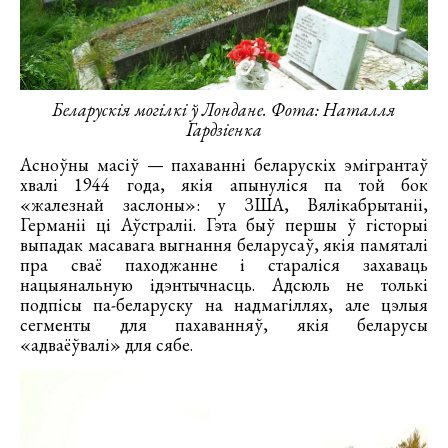
Беларускія могілкі ў Лондане. Фота: Наталля
Гардзіенка
Асноўны масіў — пахаванні беларускіх эмігрантаў
хвалі 1944 года, якія апынуліся па той бок
«жалезнай заслоны»: у ЗША, Вялікабрытаніі,
Германіі ці Аўстраліі. Гэта быў першы ў гісторыі
выпадак масавага выгнання беларусаў, якія памяталі
пра сваё паходжанне і стараліся захаваць
нацыянальную ідэнтычнасць. Адсюль не толькі
подпісы па-беларуску на надмагіллях, але цэлыя
сегменты для пахаванняў, якія беларусы
«адваёўвалі» для сябе.