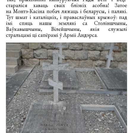
стараліся хаваць сваіх блізкіх асобна! Затое
на Монтэ-Касіна побач ляжаць і беларусы, і палякі.
Тут шмат і каталіцкіх, і праваслаўных крыжоў: пад
імі спяць нашы землякі са Століншчыны,
Ваўкавышчыны, Вілейшчыны, якія служылі
стральцамі ці сапёрамі ў Арміі Андэрса.