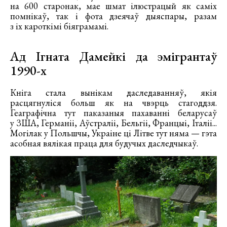
на 600 старонак, мае шмат ілюстрацый як саміх
помнікаў, так і фота дзеячаў дыяспары, разам
з іх кароткімі біяграмамі.
Ад Ігната Дамейкі да эмігрантаў
1990-х
Кніга стала вынікам даследаванняў, якія
расцягнуліся больш як на чвэрць стагоддзя.
Геаграфічна тут паказаныя пахаванні беларусаў
у ЗША, Германіі, Аўстраліі, Бельгіі, Францыі, Італіі...
Могілак у Польшчы, Украіне ці Літве тут няма — гэта
асобная вялікая праца для будучых даследчыкаў.