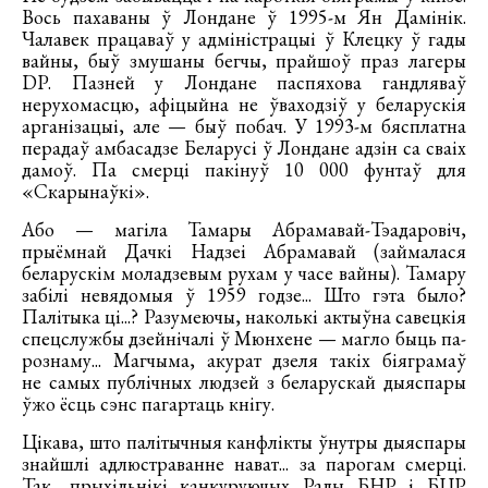
Вось пахаваны ў Лондане ў 1995-м Ян Дамінік.
Чалавек працаваў у адміністрацыі ў Клецку ў гады
вайны, быў змушаны бегчы, прайшоў праз лагеры
DP. Пазней у Лондане паспяхова гандляваў
нерухомасцю, афіцыйна не ўваходзіў у беларускія
арганізацыі, але — быў побач. У 1993-м бясплатна
перадаў амбасадзе Беларусі ў Лондане адзін са сваіх
дамоў. Па смерці пакінуў 10 000 фунтаў для
«Скарынаўкі».
Або — магіла Тамары Абрамавай-Тэадаровіч,
прыёмнай Дачкі Надзеі Абрамавай (займалася
беларускім моладзевым рухам у часе вайны). Тамару
забілі невядомыя ў 1959 годзе... Што гэта было?
Палітыка ці...? Разумеючы, наколькі актыўна савецкія
спецслужбы дзейнічалі ў Мюнхене — магло быць па-
рознаму... Магчыма, акурат дзеля такіх біяграмаў
не самых публічных людзей з беларускай дыяспары
ўжо ёсць сэнс пагартаць кнігу.
Цікава, што палітычныя канфлікты ўнутры дыяспары
знайшлі адлюстраванне нават... за парогам смерці.
Так, прыхільнікі канкуруючых Рады БНР і БЦР