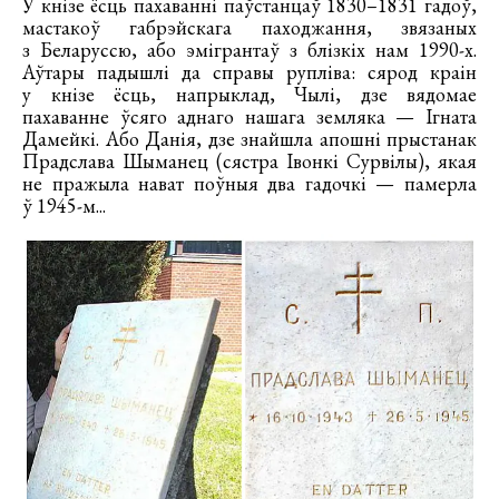
У кнізе ёсць пахаванні паўстанцаў 1830–1831 гадоў,
мастакоў габрэйскага паходжання, звязаных
з Беларуссю, або эмігрантаў з блізкіх нам 1990-х.
Аўтары падышлі да справы рупліва: сярод краін
у кнізе ёсць, напрыклад, Чылі, дзе вядомае
пахаванне ўсяго аднаго нашага земляка — Ігната
Дамейкі. Або Данія, дзе знайшла апошні прыстанак
Прадслава Шыманец (сястра Івонкі Сурвілы), якая
не пражыла нават поўныя два гадочкі — памерла
ў 1945-м...