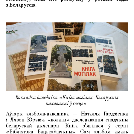
з Беларуссю.
Вокладка даведніка «Кніга могілак. Беларускія
пахаванні ў свеце»
Аўтары альбома-даведніка — Наталля Гардзіенка
і Лявон Юрэвіч, «волаты» даследавання спадчыны
беларускай дыяспары. Кніга з’явілася ў серыі
«Бібліятэка Бацькаўшчыны». Сам альбом амаль