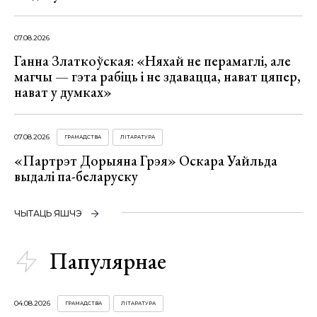
07.08.2026
Ганна Златкоўская: «Няхай не перамаглі, але
магчы — гэта рабіць і не здавацца, нават цяпер,
нават у думках»
07.08.2026
ГРАМАДСТВА
ЛІТАРАТУРА
«Партрэт Дорыяна Грэя» Оскара Уайльда
выдалі па-беларуску
ЧЫТАЦЬ ЯШЧЭ
Папулярнае
04.08.2026
ГРАМАДСТВА
ЛІТАРАТУРА