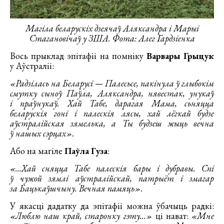
Магіла беларускіх дзеячаў Аляксандра і Марыі
Стагановічаў у ЗША. Фота: Алег Гардзіенка
Вось прыклад эпітафіі на помніку
Варвары Грыцук
у Аўстраліі:
«Радзілась на Беларусі — Палесьсе, пакінула ў глыбокім
смутку сыноў Паўла, Аляксандра, нявестак, унукаў
і праўнукаў. Хай Табе, дарагая Мама, сьняцца
беларускія гоні і палескія лясы, хай лёгкай будзе
аўстралійская зямелька, а Ты будзеш жыць вечна
ў нашых сэрцах».
Або на магіле
Паўла Гуза
:
«...Хай сняцца Табе палескія бары і дубравы. Спі
ў чужой зямлі аўстралійскай, патрыёт і змагар
за Бацькаўшчыну. Вечная памяць».
У якасці дадатку да эпітафіі можна ўбачыць радкі:
«Люблю наш край, старонку гэту...»
ці нават:
«Мне