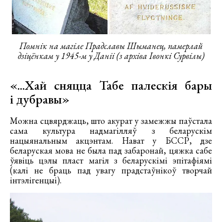
Помнік на магіле Прадславы Шыманец, памерлай
дзіцёнкам у 1945-м у Даніі (з архіва Івонкі Сурвілы)
«...Хай сняцца Табе палескія бары
і дубравы»
Можна сцвярджаць, што акурат у замежжы паўстала
сама культура надмагілляў з беларускім
нацыянальным акцэнтам. Нават у БССР, дзе
беларуская мова не была пад забаронай, цяжка сабе
ўявіць цэлы пласт магіл з беларускімі эпітафіямі
(калі не браць пад увагу прадстаўнікоў творчай
інтэлігенцыі).