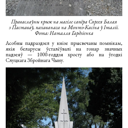
Праваслаўны крыж на магіле сапёра Сяргея Балая
з Паставаў, пахаванага на Монтэ-Касіна ў Італіі.
Фота: Наталля Гардзіенка
Асобны падраздзел у кнізе прысвечаны помнікам,
якія беларусы ўсталёўвалі на гонар значных
падзеяў — 1000-годдзя хросту або на ўгодкі
Слуцкага Збройнага Чыну.