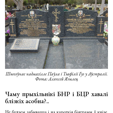
Шыкоўнае надмагілле Паўла і Тэафіліі Гуз у Аўстраліі.
Фота: Аляксей Язылец
Чаму прыхільнікі БНР і БЦР хавалі
блізкіх асобна?..
Не будзем забывацца і на кароткія біяграмы ў кнізе.