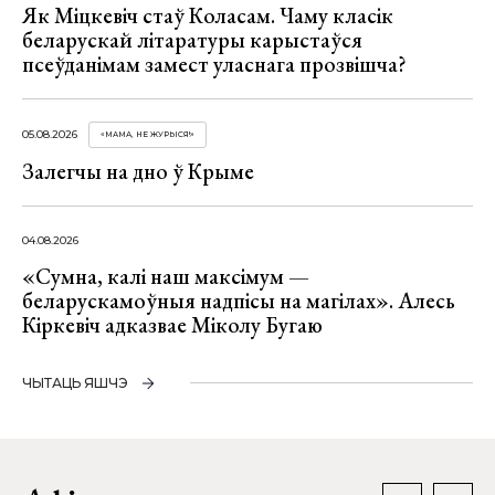
Як Міцкевіч стаў Коласам. Чаму класік
беларускай літаратуры карыстаўся
псеўданімам замест уласнага прозвішча?
05.08.2026
«МАМА, НЕ ЖУРЫСЯ!»
Залегчы на дно ў Крыме
04.08.2026
«Сумна, калі наш максімум —
беларускамоўныя надпісы на магілах». Алесь
Кіркевіч адказвае Міколу Бугаю
ЧЫТАЦЬ ЯШЧЭ