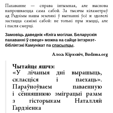
Пахаванне — справа інтымная, але выснова
напрошваецца сама сабой. За тысячы кіламетраў
ад Радзімы нашы землякі ў выгнанні ўсё ж здолелі
застацца самімі сабой: не толькі пры жыцці, але
і пасля смерці.
Замовіць даведнік
«Кніга могілак. Беларускія
пахаванні ў свеце»
можна на сайце інтэрнэт-
бібліятэкі Камунікат па
спасылцы
.
Алесь Кіркевіч, Budzma.org
Чытайце яшчэ:
«У лічаныя дні вырашыць,
скласціся і паехаць».
Параўноўваем паваенную
і сённяшнюю эміграцыі разам
з гісторыкам Наталляй
Гардзіенка