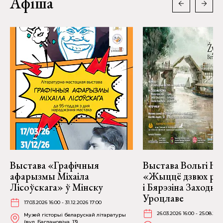
Афіша
Выстава «Графічныя
Выстава Вольгі На
афарызмы Міхаіла
«Жыццё дзвюх рэк
Лісоўскага» ў Мінску
і Бярэзіна Заходня
Уроцлаве
17.03.2026 16:00 - 31.12.2026 17:00
26.03.2026 16:00 - 25.08.202
Музей гісторыі беларускай літаратуры
(вул. Багдановіча, 13)