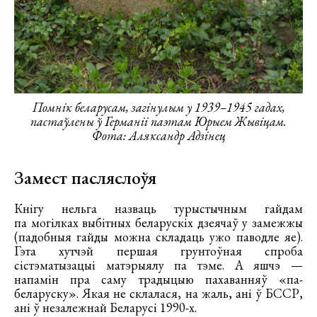
Помнік беларусам, загінулым у 1939–1945 гадах,
пастаўлены ў Германіі паэтам Юрыем Жывіцам.
Фота: Аляксандр Адзінец
Замест пасляслоўя
Кнігу нельга назваць турыстычным гайдам
па могілках выбітных беларускіх дзеячаў у замежжы
(падобныя гайды можна складаць ужо паводле яе).
Гэта хутчэй першая грунтоўная спроба
сістэматызацыі матэрыялу па тэме. А яшчэ —
напамін пра саму традыцыю пахаванняў «па-
беларуску». Якая не склалася, на жаль, ані ў БССР,
ані ў незалежнай Беларусі 1990-х.