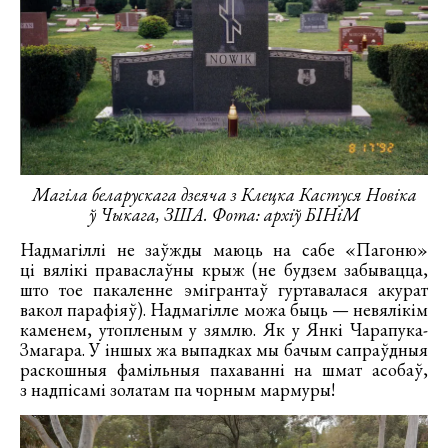
Магіла беларускага дзеяча з Клецка Кастуся Новіка
ў Чыкага, ЗША. Фота: архіў БІНіМ
Надмагіллі не заўжды маюць на сабе «Пагоню»
ці вялікі праваслаўны крыж (не будзем забывацца,
што тое пакаленне эмігрантаў гуртавалася акурат
вакол парафіяў). Надмагілле можа быць — невялікім
каменем, утопленым у зямлю. Як у Янкі Чарапука-
Змагара. У іншых жа выпадках мы бачым сапраўдныя
раскошныя фамільныя пахаванні на шмат асобаў,
з надпісамі золатам па чорным мармуры!