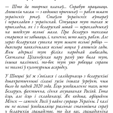
— Што да творчых планаў... Спрабую працаваць.
Апошнім часам — з вядомых прычынаў — раблю шмат
украінскіх рэчаў. Стаўлю ўкраінскіх аўтараў
і перакладаю з украінскай. Сітуацыя тут такая ж
прыкладна, як і з беларускай мовай — перакладчыкаў
на шведскую вельмі мала. Пра Беларусь таксама
стараюся не забываць, і, канечне, што магу, раблю. Але
зараз беларуская суполка тут шмат вельмі робіць —
дыяспара павялічылася вельмі моцна ў апошнія гады.
Яны адкрылі тут філіял народнай амбасады,
Святлана Ціханоўская пару разоў ужо была тут,
іншыя палітыкі, то-бок тут ужо робяцца справы
не толькі ў культурным асяродку.
У Швецыі ўсё ж з’явілася і салідарнасць з беларускімі
дэмакратычнымі сіламі зусім іншага ўзроўню, чым
было да падзей 2020 года. Ёсць усведамленне таго, што
Беларусь, фактычна, сёння акупаваная Расіяй. Гэта
ёсць, але ёсць і складанасці. Як вядома, афіцыйны
Мінск — саюзнік Расіі ў вайне супраць Украіны. І калі
вы не вельмі ўсведамляеце рэальнае становішча спраў
у беларускім грамадстве, то для вас, грамадзяніна