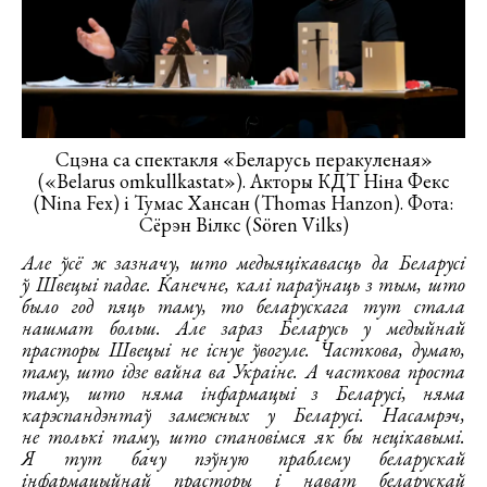
Сцэна са спектакля «Беларусь перакуленая»
(«Belarus omkullkastat»). Акторы КДТ Ніна Фекс
(Nina Fex) і Тумас Хансан (Thomas Hanzon). Фота:
Сёрэн Вілкс (Sören Vilks)
Але ўсё ж зазначу, што медыяцікавасць да Беларусі
ў Швецыі падае. Канечне, калі параўнаць з тым, што
было год пяць таму, то беларускага тут стала
нашмат больш. Але зараз Беларусь у медыйнай
прасторы Швецыі не існуе ўвогуле. Часткова, думаю,
таму, што ідзе вайна ва Украіне. А часткова проста
таму, што няма інфармацыі з Беларусі, няма
карэспандэнтаў замежных у Беларусі. Насамрэч,
не толькі таму, што становімся як бы нецікавымі.
Я тут бачу пэўную праблему беларускай
інфармацыйнай прасторы і нават беларускай