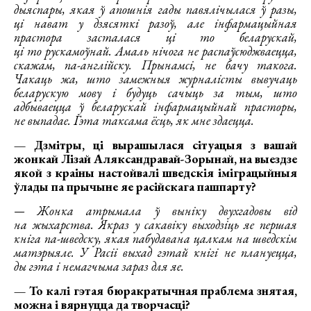
дыяспары, якая ў апошнія гады павялічылася ў разы,
ці нават у дзясяткі разоў, але інфармацыйная
прастора засталася ці то беларускай,
ці то рускамоўнай. Амаль нічога не распаўсюджваецца,
скажам, па-англійску. Прынамсі, не бачу такога.
Чакаць жа, што замежныя журналісты вывучаць
беларускую мову і будуць сачыць за тым, што
адбываецца ў беларускай інфармацыйнай прасторы,
не выпадае. Гэта таксама ёсць, як мне здаецца.
— Дзмітры, ці вырашылася сітуацыя з вашай
жонкай Лізай Аляксандравай-Зорынай, на выездзе
якой з краіны настойвалі шведскія іміграцыйныя
ўлады па прычыне яе расійскага пашпарту?
— Жонка атрымала ў выніку двухгадовы від
на жыхарства. Якраз у сакавіку выходзіць яе першая
кніга па-шведску, якая пабудавана цалкам на шведскім
матэрыяле. У Расіі выхад гэтай кнігі не плануецца,
ды гэта і немагчыма зараз для яе.
— То калі гэтая бюракратычная праблема знятая,
можна і вярнуцца да творчасці?