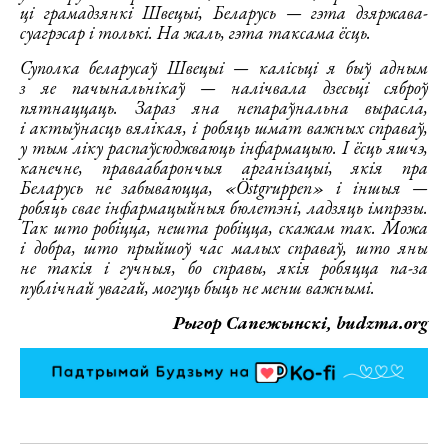
ці грамадзянкі Швецыі, Беларусь — гэта дзяржава-
суагрэсар і толькі. На жаль, гэта таксама ёсць.
Суполка беларусаў Швецыі — калісьці я быў адным
з яе пачынальнікаў — налічвала дзесьці сяброў
пятнаццаць. Зараз яна непараўнальна вырасла,
і актыўнасць вялікая, і робяць шмат важных справаў,
у тым ліку распаўсюджваюць інфармацыю. І ёсць яшчэ,
канечне, праваабарончыя арганізацыі, якія пра
Беларусь не забываюцца, «Östgruppen» і іншыя —
робяць свае інфармацыйныя бюлетэні, ладзяць імпрэзы.
Так што робіцца, нешта робіцца, скажам так. Можа
і добра, што прыйшоў час малых справаў, што яны
не такія і гучныя, бо справы, якія робяцца па-за
публічнай увагай, могуць быць не менш важнымі.
Рыгор Сапежынскі, budzma.org