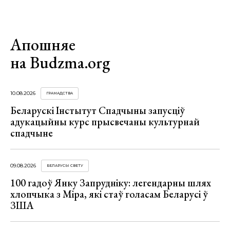
Апошняе
на Budzma.org
10.08.2026
ГРАМАДСТВА
Беларускі Інстытут Спадчыны запусціў
адукацыйны курс прысвечаны культурнай
спадчыне
09.08.2026
БЕЛАРУСЫ СВЕТУ
100 гадоў Янку Запрудніку: легендарны шлях
хлопчыка з Міра, які стаў голасам Беларусі ў
ЗША