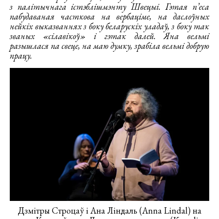
з палітычнага істэблішмэнту Швецыі. Гэтая п’еса
пабудаваная часткова на вербаціме, на даслоўных
нейкіх выказваннях з боку беларускіх уладаў, з боку так
званых «сілавікоў» і гэтак далей. Яна вельмі
разышлася па свеце, на маю думку, зрабіла вельмі добрую
працу.
Дзмітры Строцаў і Ана Ліндаль (Anna Lindal) на