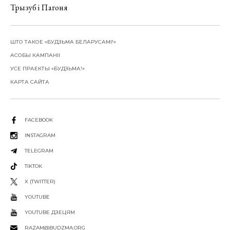
Трызуб і Пагоня
ШТО ТАКОЕ «БУДЗЬМА БЕЛАРУСАМІ!»
АСОБЫ КАМПАНІІ
УСЕ ПРАЕКТЫ «БУДЗЬМА!»
КАРТА САЙТА
FACEBOOK
INSTAGRAM
TELEGRAM
TIKTOK
X (TWITTER)
YOUTUBE
YOUTUBE ДЗЕЦЯМ
RAZAM@BUDZMA.ORG