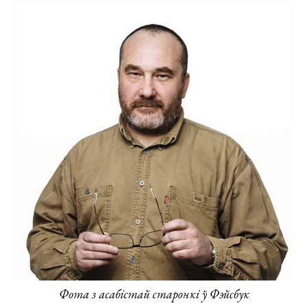
Фота з асабістай старонкі ў Фэйсбук