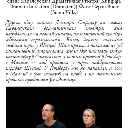
сцэне Каралеўскага Драматычнага тэатра (Kungliga
Dramatiska teatern (Dramaten)). Фота: Сёрэн Вілкс
(Sören Vilks)
Другую п’есу напісаў Дзмітры Строцаў на замову
Каралеўскага драматычнага тэатра, яна
пабудаваная на ягонай кніжцы, на паэтычнай хроніцы
«Беларусь перакуленая». Кніга, дарэчы, таксама
выйшла тут, у Швецыі. Што праўда, з паказамі не ўсё
запланаванае атрымалася. Была ідэя паказаць гэтую
пастаноўку ў Стакгольме, а потым прывезці ў Гётэборг
і Мальмё — каб прайшла ў трох найбуйнейшых
гарадах Швецыі. У Гётэборгу мы яе паказалі, а вось
у Мальмё я ўжо захварэў на кавід. І па тагачасных
правілах прыйшлося ўсё адмяніць.