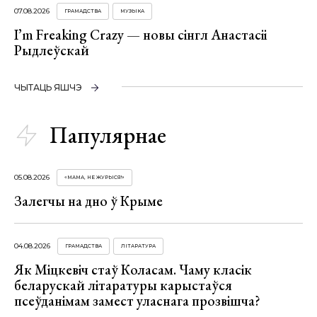
07.08.2026
ГРАМАДСТВА
МУЗЫКА
I’m Freaking Crazy — новы сінгл Анастасіі
Рыдлеўскай
ЧЫТАЦЬ ЯШЧЭ
Папулярнае
05.08.2026
«МАМА, НЕ ЖУРЫСЯ!»
Залегчы на дно ў Крыме
04.08.2026
ГРАМАДСТВА
ЛІТАРАТУРА
Як Міцкевіч стаў Коласам. Чаму класік
беларускай літаратуры карыстаўся
псеўданімам замест уласнага прозвішча?