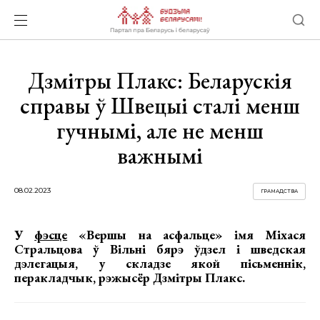
Дзмітры Плакс: Беларускія
справы ў Швецыі сталі менш
гучнымі, але не менш
важнымі
08.02.2023
ГРАМАДСТВА
У
фэсце
«Вершы на асфальце» імя Міхася
Стральцова ў Вільні бярэ ўдзел і шведская
дэлегацыя, у складзе якой пісьменнік,
перакладчык, рэжысёр Дзмітры Плакс.