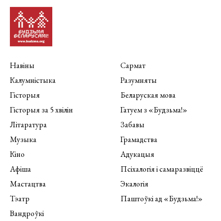
Навіны
Сармат
Калумністыка
Разумняты
Гісторыя
Беларуская мова
Гісторыя за 5 хвілін
Гатуем з «Будзьма!»
Літаратура
Забавы
Музыка
Грамадства
Кіно
Адукацыя
Афіша
Псіхалогія і самаразвіццё
Мастацтва
Экалогія
Тэатр
Паштоўкі ад «Будзьма!»
Вандроўкі