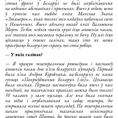
гэтыя фрэскі ў Беларусі не былі апублікаваныя
па вядомых абставінах і прычынах. Яшчэ я ведаю, што
ў хуткім часе выйдзе кніга Максіма Знака
«Зэкамерон», якая толькі вось нядаўна пабачыла свет
у Нямеччыне. Яшчэ адзначу выхад кнігі Вальжыны
Морт. То-бок нейкія такія зрухі ёсць апошнім часам,
але такога вось масавага пералому не бачу. Ну але ёсць
цікавасць у іншых галінах, таму хто як можа
прасоўваць беларускую справу, то гэта робіць.
— У якіх галінах?
— Я працую тэатральным рэжысёрам і паставіў
апошнім часам дзве п’есы беларускіх аўтараў, Першай
была п’еса Андрэя Курэйчыка, па-беларуску яе назва
гучыць «Пакрыўджаныя Беларусь (-ія)». Цікавасць
была вялікая. Першая пастаноўка была яшчэ ў часе
пандэміі, па тагачасных правілах можна было толькі
50 чалавек у залю пускаць. Але яна была знятая
на відэа і апублікаваная на сайце тэатра, дзе
атрымала вельмі шмат праглядаў. На тэатральным
паказе прысутнічала тагачасная міністарка
замежных спраў Швецыі, ды ўвогуле шмат каго было