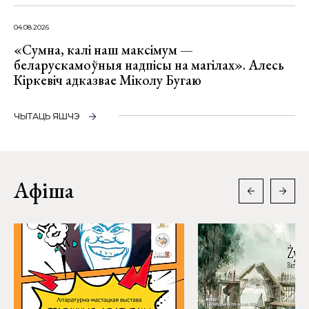
04.08.2026
«Сумна, калі наш максімум —
беларускамоўныя надпісы на магілах». Алесь
Кіркевіч адказвае Міколу Бугаю
ЧЫТАЦЬ ЯШЧЭ
Афіша