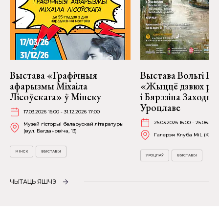
Выстава «Графічныя
Выстава Вольгі На
афарызмы Міхаіла
«Жыццё дзвюх рэк
Лісоўскага» ў Мінску
і Бярэзіна Заходня
Уроцлаве
17.03.2026 16:00 - 31.12.2026 17:00
26.03.2026 16:00 - 25.08.202
Музей гісторыі беларускай літаратуры
(вул. Багдановіча, 13)
Галерэя Клуба MiL (Kościu
МІНСК
ВЫСТАВЫ
УРОЦЛАЎ
ВЫСТАВЫ
ЧЫТАЦЬ ЯШЧЭ