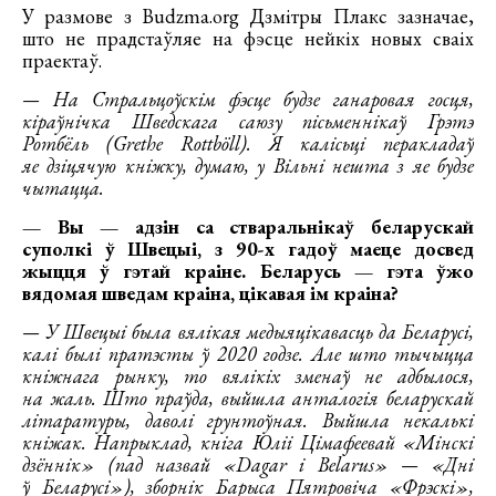
У размове з Budzma.org Дзмітры Плакс зазначае,
што не прадстаўляе на фэсце нейкіх новых сваіх
праектаў.
— На Стральцоўскім фэсце будзе ганаровая госця,
кіраўнічка Шведскага саюзу пісьменнікаў Грэтэ
Ротбёль (Grethe Rottböll). Я калісьці перакладаў
яе дзіцячую кніжку, думаю, у Вільні нешта з яе будзе
чытацца.
— Вы — адзін са стваральнікаў беларускай
суполкі ў Швецыі, з 90-х гадоў маеце досвед
жыцця ў гэтай краіне. Беларусь — гэта ўжо
вядомая шведам краіна, цікавая ім краіна?
— У Швецыі была вялікая медыяцікавасць да Беларусі,
калі былі пратэсты ў 2020 годзе. Але што тычыцца
кніжнага рынку, то вялікіх зменаў не адбылося,
на жаль. Што праўда, выйшла анталогія беларускай
літаратуры, даволі грунтоўная. Выйшла некалькі
кніжак. Напрыклад, кніга Юліі Цімафеевай «Мінскі
дзённік» (пад назвай «Dagar i Belarus» — «Дні
ў Беларусі»), зборнік Барыса Пятровіча «Фрэскі»,