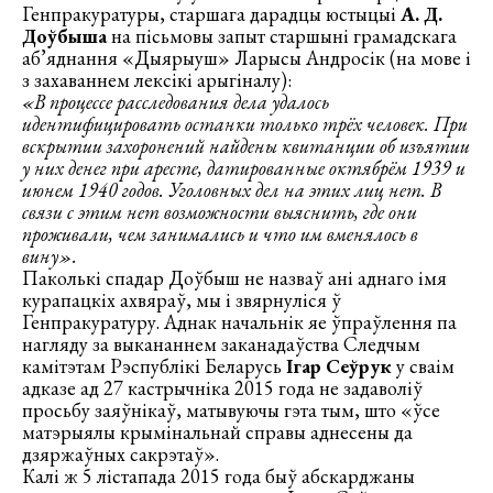
Генпракуратуры, старшага дарадцы юстыцыі
А. Д.
Доўбыша
на пісьмовы запыт старшыні грамадскага
аб’яднання «Дыярыуш» Ларысы Андросік (на мове і
з захаваннем лексікі арыгіналу):
«В процессе расследования дела удалось
идентифицировать останки только трёх человек. При
вскрытии захоронений найдены квитанции об изъятии
у них денег при аресте, датированные октябрём 1939 и
июнем 1940 годов. Уголовных дел на этих лиц нет. В
связи с этим нет возможности выяснить, где они
проживали, чем занимались и что им вменялось в
вину».
Паколькі спадар Доўбыш не назваў ані аднаго імя
курапацкіх ахвяраў, мы і звярнуліся ў
Генпракуратуру. Аднак начальнік яе ўпраўлення па
нагляду за выкананнем заканадаўства Следчым
камітэтам Рэспублікі Беларусь
Ігар Сеўрук
у сваім
адказе ад 27 кастрычніка 2015 года не задаволіў
просьбу заяўнікаў, матывуючы гэта тым, што «ўсе
матэрыялы крымінальнай справы аднесены да
дзяржаўных сакрэтаў».
Калі ж 5 лістапада 2015 года быў абскарджаны