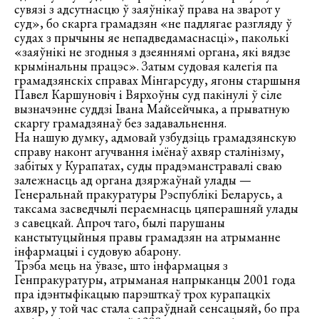
сувязі з адсутнасцю ў заяўнікаў права на зварот у
суд», бо скарга грамадзян «не падлягае разгляду ў
судах з прычыны яе непадведамаснасці», паколькі
«заяўнікі не згодныя з дзеяннямі органа, які вядзе
крымінальны працэс». Затым судовая калегія па
грамадзянскіх справах Мінгарсуду, ягоны старшыня
Павел Каршуновіч і Вярхоўны суд пакінулі ў сіле
вызначэнне суддзі Івана Майсейчыка, а прыватную
скаргу грамадзянаў без задавальнення.
На нашую думку, адмовай узбудзіць грамадзянскую
справу наконт агучвання імёнаў ахвяр сталінізму,
забітых у Курапатах, суды прадэманстравалі сваю
залежнасць ад органа дзяржаўнай улады —
Генеральнай пракуратуры Рэспублікі Беларусь, а
таксама засведчылі пераемнасць цяперашняй улады
з савецкай. Апроч таго, былі парушаны
канстытуцыйныя правы грамадзян на атрыманне
інфармацыі і судовую абарону.
Трэба мець на ўвазе, што інфармацыя з
Генпракуратуры, атрыманая напрыканцы 2001 года
пра ідэнтыфікацыю парэшткаў трох курапацкіх
ахвяр, у той час стала сапраўднай сенсацыяй, бо пра