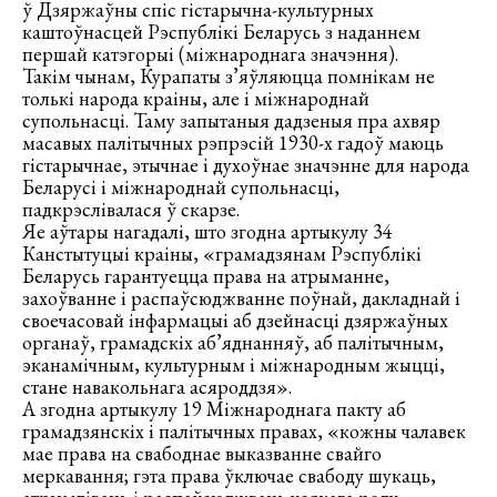
ў Дзяржаўны спіс гістарычна-культурных
каштоўнасцей Рэспублікі Беларусь з наданнем
першай катэгорыі (міжнароднага значэння).
Такім чынам, Курапаты з’яўляюцца помнікам не
толькі народа краіны, але і міжнароднай
супольнасці. Таму запытаныя дадзеныя пра ахвяр
масавых палітычных рэпрэсій 1930-х гадоў маюць
гістарычнае, этычнае і духоўнае значэнне для народа
Беларусі і міжнароднай супольнасці,
падкрэслівалася ў скарзе.
Яе аўтары нагадалі, што згодна артыкулу 34
Канстытуцыі краіны, «грамадзянам Рэспублікі
Беларусь гарантуецца права на атрыманне,
захоўванне і распаўсюджванне поўнай, дакладнай і
своечасовай інфармацыі аб дзейнасці дзяржаўных
органаў, грамадскіх аб’яднанняў, аб палітычным,
эканамічным, культурным і міжнародным жыцці,
стане навакольнага асяроддзя».
А згодна артыкулу 19 Міжнароднага пакту аб
грамадзянскіх і палітычных правах, «кожны чалавек
мае права на свабоднае выказванне свайго
меркавання; гэта права ўключае свабоду шукаць,