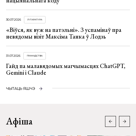
нацыянальнага коду
30.07.2026
ЛІТАРАТУРА
«Віўся, як вуж на патэльні». З успамінаў пра
невядомы візіт Максіма Танка ў Лодзь
31.07.2026
ГРАМАДСТВА
Гайд па малавядомых магчымасцях ChatGPT,
Gemini і Claude
ЧЫТАЦЬ ЯШЧЭ
Афіша