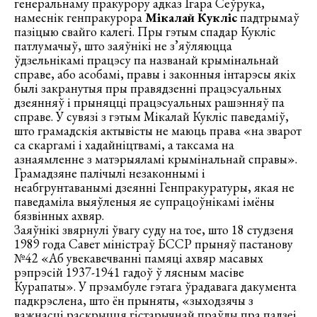
генеральнаму пракурору адказ Ігара Сеўрука,
намеснік генпракурора
Мікалай Кукліс
падтрымаў
пазіцыю свайго калегі. Пры гэтым спадар Кукліс
патлумачыў, што заяўнікі не з’яўляюцца
ўдзельнікамі працэсу па названай крымінальнай
справе, або асобамі, правы і законныя інтарэсы якіх
былі закранутыя пры правядзенні працэсуальных
дзеянняў і прыняцці працэсуальных рашэнняў па
справе. У сувязі з гэтым Мікалай Кукліс паведаміў,
што грамадскія актывісты не маюць права «на зварот
са скаргамі і хадайніцтвамі, а таксама на
азнаямленне з матэрыяламі крымінальнай справы».
Грамадзяне палічылі незаконнымі і
неабгрунтаванымі дзеянні Генпракуратуры, якая не
паведаміла выяўленыя яе супрацоўнікамі імёны
бязвінных ахвяр.
Заяўнікі звярнулі ўвагу суду на тое, што 18 студзеня
1989 года Савет міністраў БССР прыняў пастанову
№42 «Аб увекавечванні памяці ахвяр масавых
рэпрэсій 1937-1941 гадоў ў лясным масіве
Курапаты». У прэамбуле гэтага ўрадавага дакумента
падкрэслена, што ён прыняты, «зыходзячы з
важнасці раскрыцця гістарычнай праўды пра падзеі