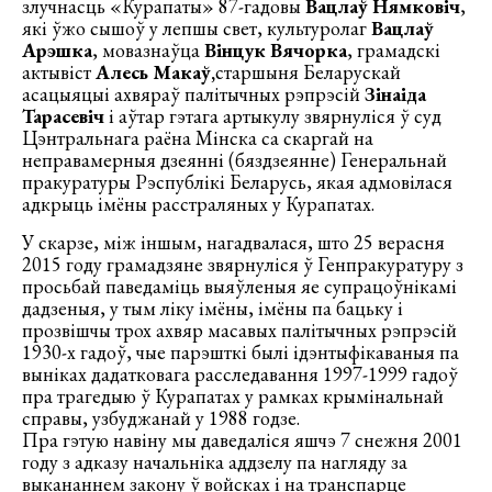
злучнасць «Курапаты» 87-гадовы
Вацлаў Нямковіч
,
які ўжо сышоў у лепшы свет, культуролаг
Вацлаў
Арэшка
, мовазнаўца
Вінцук Вячорка
, грамадскі
актывіст
Алесь Макаў,
старшыня Беларускай
асацыяцыі ахвяраў палітычных рэпрэсій
Зінаіда
Тарасевіч
і аўтар гэтага артыкулу звярнуліся ў суд
Цэнтральнага раёна Мінска са скаргай на
неправамерныя дзеянні (бяздзеянне) Генеральнай
пракуратуры Рэспублікі Беларусь, якая адмовілася
адкрыць імёны расстраляных у Курапатах.
У скарзе, між іншым, нагадвалася, што 25 верасня
2015 году грамадзяне звярнуліся ў Генпракуратуру з
просьбай паведаміць выяўленыя яе супрацоўнікамі
дадзеныя, у тым ліку імёны, імёны па бацьку і
прозвішчы трох ахвяр масавых палітычных рэпрэсій
1930-х гадоў, чые парэшткі былі ідэнтыфікаваныя па
выніках дадатковага расследавання 1997-1999 гадоў
пра трагедыю ў Курапатах у рамках крымінальнай
справы, узбуджанай у 1988 годзе.
Пра гэтую навіну мы даведаліся яшчэ 7 снежня 2001
году з адказу начальніка аддзелу па нагляду за
выкананнем закону ў войсках і на транспарце