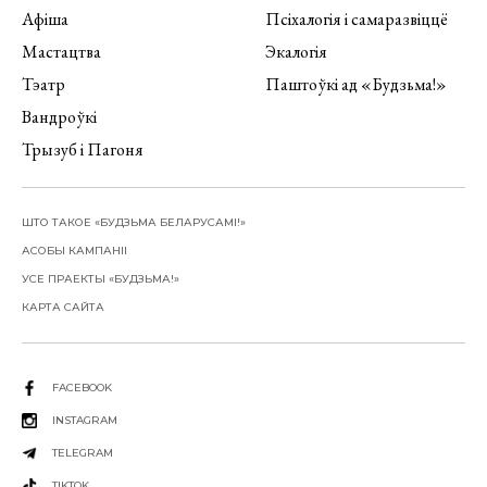
Афіша
Псіхалогія і самаразвіццё
Мастацтва
Экалогія
Тэатр
Паштоўкі ад «Будзьма!»
Вандроўкі
Трызуб і Пагоня
ШТО ТАКОЕ «БУДЗЬМА БЕЛАРУСАМІ!»
АСОБЫ КАМПАНІІ
УСЕ ПРАЕКТЫ «БУДЗЬМА!»
КАРТА САЙТА
FACEBOOK
INSTAGRAM
TELEGRAM
TIKTOK