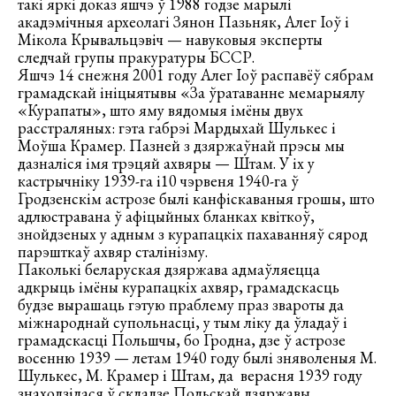
такі яркі доказ яшчэ ў 1988 годзе марылі
акадэмічныя археолагі Зянон Пазьняк, Алег Іоў і
Мікола Крывальцэвіч — навуковыя эксперты
следчай групы пракуратуры БССР.
Яшчэ 14 снежня 2001 году Алег Іоў распавёў сябрам
грамадскай ініцыятывы «За ўратаванне мемарыялу
«Курапаты», што яму вядомыя імёны двух
расстраляных: гэта габрэі Мардыхай Шулькес і
Моўша Крамер. Пазней з дзяржаўнай прэсы мы
дазналіся імя трэцяй ахвяры — Штам. У іх у
кастрычніку 1939-га і10 чэрвеня 1940-га ў
Гродзенскім астрозе былі канфіскаваныя грошы, што
адлюстравана ў афіцыйных бланках квіткоў,
знойдзеных у адным з курапацкіх пахаванняў сярод
парэшткаў ахвяр сталінізму.
Паколькі беларуская дзяржава адмаўляецца
адкрыць імёны курапацкіх ахвяр, грамадскасць
будзе вырашаць гэтую праблему праз звароты да
міжнароднай супольнасці, у тым ліку да ўладаў і
грамадскасці Польшчы, бо Гродна, дзе ў астрозе
восенню 1939 — летам 1940 году былі зняволеныя М.
Шулькес, М. Крамер і Штам, да верасня 1939 году
знаходзілася ў складзе Польскай дзяржавы.