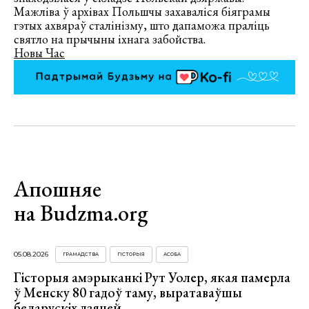
Мажліва ў архівах Польшчы захаваліся біяграмы
гэтых ахвяраў сталінізму, што дапаможа праліць
святло на прычыны іхнага забойства.
Новы Час
Апошняе
на Budzma.org
05.08.2026
ГРАМАДСТВА
ГІСТОРЫЯ
АСОБА
Гісторыя амэрыканкі Рут Уолер, якая памерла
ў Менску 80 гадоў таму, выратаваўшы
беларускіх дзяцей