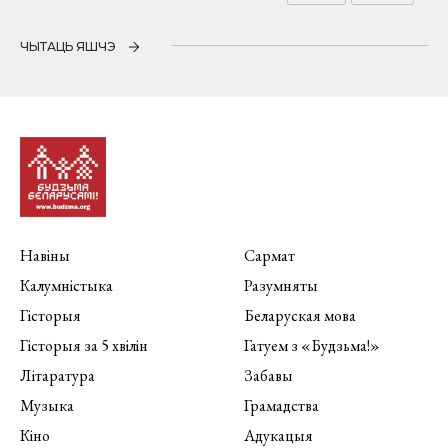
ЧЫТАЦЬ ЯШЧЭ
Навіны
Сармат
Калумністыка
Разумняты
Гісторыя
Беларуская мова
Гісторыя за 5 хвілін
Гатуем з «Будзьма!»
Літаратура
Забавы
Музыка
Грамадства
Кіно
Адукацыя