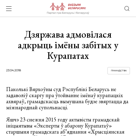
Дзяржава адмовілася
адкрыць імёны забітых у
Курапатах
23.04.2018
ГРАМАДСТВА
Паколькі Вярхоўны суд Рэспублікі Беларусь не
задаволіў скаргу пра ўтойванне імёнаў курапацкіх
ахвяраў, грамадскасць вымушана будзе звяртацца да
міжнароднай супольнасці.
Яшчэ 23 снежня 2015 году актывісты грамадскай
ініцыятывы «Эксперты ў абарону Курапатаў»
старшыня грамадскага аб’яднання «Хрысціянская