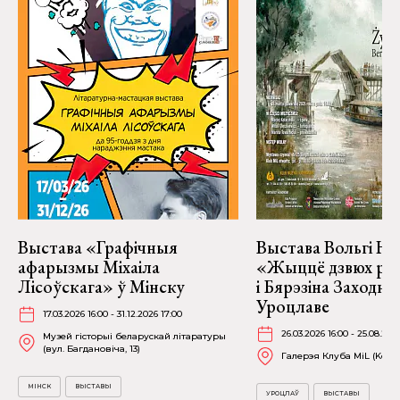
Выстава «Графічныя
Выстава Вольгі На
афарызмы Міхаіла
«Жыццё дзвюх рэк
Лісоўскага» ў Мінску
і Бярэзіна Заходня
Уроцлаве
17.03.2026 16:00 - 31.12.2026 17:00
26.03.2026 16:00 - 25.08.202
Музей гісторыі беларускай літаратуры
(вул. Багдановіча, 13)
Галерэя Клуба MiL (Kościu
МІНСК
ВЫСТАВЫ
УРОЦЛАЎ
ВЫСТАВЫ