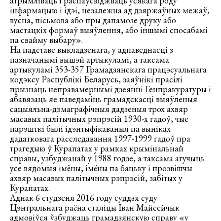
атрымліваць і распаўсюджваць усякага роду
інфармацыю і ідэі, незалежна ад дзяржаўных межаў,
вусна, пісьмова або пры дапамозе друку або
мастацкіх формаў выяўлення, або іншымі спосабамі
па свайму выбару».
На падставе выкладзенага, у адпаведнасці з
пазначанымі вышэй артыкуламі, а таксама
артыкуламі 353-357 Грамадзянскага працэсуальнага
кодэксу Рэспублікі Беларусь, заяўнікі прасілі
прызнаць неправамернымі дзеянні Генпракуратуры і
абавязаць яе паведаміць грамадскасці выяўленыя
сацыяльна-дэмаграфічныя дадзеныя трох ахвяр
масавых палітычных рэпрэсій 1930-х гадоў, чые
парэшткі былі ідэнтыфікаваныя па выніках
дадатковага расследавання 1997-1999 гадоў пра
трагедыю ў Курапатах у рамках крымінальнай
справы, узбуджанай у 1988 годзе, а таксама агучыць
усе вядомыя імёны, імёны па бацьку і прозвішчы
ахвяр масавых палітычных рэпрэсій, забітых у
Курапатах.
Аднак 6 студзеня 2016 году суддзя суду
Цэнтральнага раёна сталіцы Іван Майсейчык
адмовіўся ўзбуджаць грамадзянскую справу «у