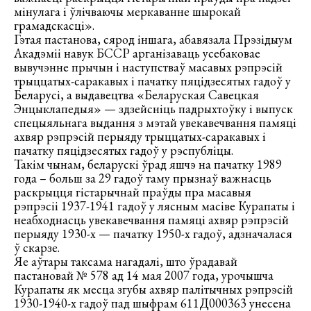
мінулага і ўлічваючы меркаванне шырокай
грамадскасці».
Гэтая пастанова, сярод іншага, абавязала Прэзідыум
Акадэміі навук БССР арганізаваць усебаковае
вывучэнне прычын і наступстваў масавых рэпрэсій
трыццатых-саракавых і пачатку пяцідзесятых гадоў у
Беларусі, а выдавецтва «Беларуская Савецкая
Энцыклапедыя» — здзейсніць падрыхтоўку і выпуск
спецыяльнага выдання з мэтай увекавечвання памяці
ахвяр рэпрэсій перыяду трыццатых-саракавых і
пачатку пяцідзесятых гадоў у рэспубліцы.
Такім чынам, беларускі ўрад яшчэ на пачатку 1989
года – больш за 29 гадоў таму прызнаў важнасць
раскрыцця гістарычнай праўды пра масавыя
рэпрэсіі 1937-1941 гадоў у лясным масіве Курапаты і
неабходнасць увекавечвання памяці ахвяр рэпрэсій
перыяду 1930-х — пачатку 1950-х гадоў, адзначалася
ў скарзе.
Яе аўтары таксама нагадалі, што ўрадавай
пастановай № 578 ад 14 мая 2007 года, урочышча
Курапаты як месца згубы ахвяр палітычных рэпрэсій
1930-1940-х гадоў пад шыфрам 611Д000363 унесена