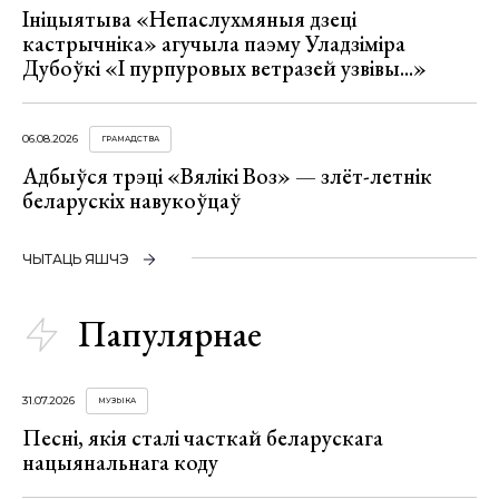
Ініцыятыва «Непаслухмяныя дзеці
кастрычніка» агучыла паэму Уладзіміра
Дубоўкі «І пурпуровых ветразей узвівы...»
06.08.2026
ГРАМАДСТВА
Адбыўся трэці «Вялікі Воз» — злёт-летнік
беларускіх навукоўцаў
ЧЫТАЦЬ ЯШЧЭ
Папулярнае
31.07.2026
МУЗЫКА
Песні, якія сталі часткай беларускага
нацыянальнага коду