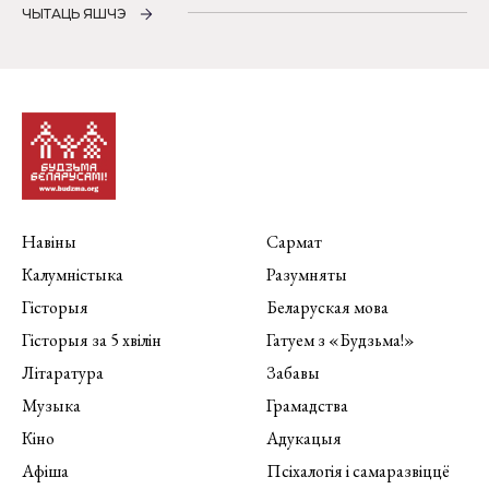
ЧЫТАЦЬ ЯШЧЭ
Навіны
Сармат
Калумністыка
Разумняты
Гісторыя
Беларуская мова
Гісторыя за 5 хвілін
Гатуем з «Будзьма!»
Літаратура
Забавы
Музыка
Грамадства
Кіно
Адукацыя
Афіша
Псіхалогія і самаразвіццё