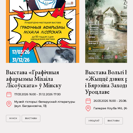
Выстава «Графічныя
Выстава Вольгі На
афарызмы Міхаіла
«Жыццё дзвюх рэк
Лісоўскага» ў Мінску
і Бярэзіна Заходня
Уроцлаве
17.03.2026 16:00 - 31.12.2026 17:00
26.03.2026 16:00 - 25.08.202
Музей гісторыі беларускай літаратуры
(вул. Багдановіча, 13)
Галерэя Клуба MiL (Kościu
МІНСК
ВЫСТАВЫ
УРОЦЛАЎ
ВЫСТАВЫ