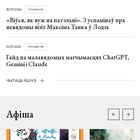
30.07.2026
ЛІТАРАТУРА
«Віўся, як вуж на патэльні». З успамінаў пра
невядомы візіт Максіма Танка ў Лодзь
31.07.2026
ГРАМАДСТВА
Гайд па малавядомых магчымасцях ChatGPT,
Gemini і Claude
ЧЫТАЦЬ ЯШЧЭ
Афіша