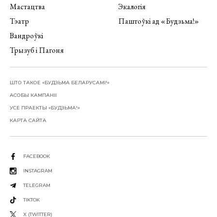
Мастацтва
Экалогія
Тэатр
Паштоўкі ад «Будзьма!»
Вандроўкі
Трызуб і Пагоня
ШТО ТАКОЕ «БУДЗЬМА БЕЛАРУСАМІ!»
АСОБЫ КАМПАНІІ
УСЕ ПРАЕКТЫ «БУДЗЬМА!»
КАРТА САЙТА
FACEBOOK
INSTAGRAM
TELEGRAM
TIKTOK
X (TWITTER)