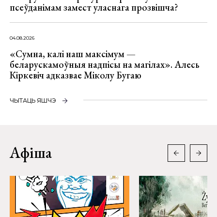
псеўданімам замест уласнага прозвішча?
04.08.2026
«Сумна, калі наш максімум —
беларускамоўныя надпісы на магілах». Алесь
Кіркевіч адказвае Міколу Бугаю
ЧЫТАЦЬ ЯШЧЭ
Афіша