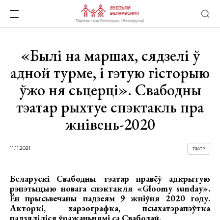
«Былі на маршах, сядзелі ў
адной турме, і гэтую гісторыю
ўжо ня сьцерці». Свабодны
тэатар рыхтуе спэктакль пра
жнівень-2020
11.11.2021
ТЭАТР
Беларускі Свабодны тэатар правёў адкрытую
рэпэтыцыю новага спэктакля «Gloomy sunday».
Ён прысьвечаны падзеям 9 жніўня 2020 году.
Акторкі, харэографка, псыхатэрапэўтка
падзяліліся ўражаньнямі са
Свабодай
.