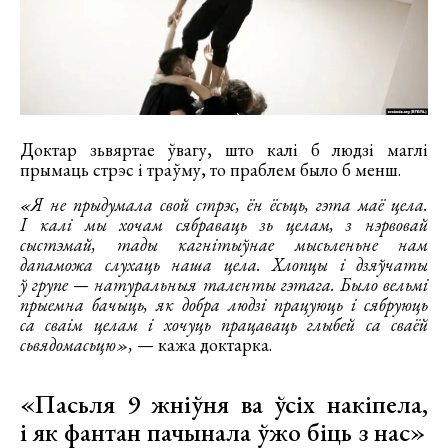
Доктар зьвяртае ўвагу, што калі б людзі маглі
прымаць стрэс і траўму, то праблем было б менш.
«Я не прыдумала свой стрэс, ён ёсьць, гэта маё цела.
І калі мы хочам сябраваць зь целам, з нэрвовай
сыстэмай, тады кагнітыўнае мысьленьне нам
дапаможа слухаць наша цела. Хлопцы і дзяўчаты
ў групе — натуральныя таленты гэтага. Было вельмі
прыемна бачыць, як добра людзі працуюць і сябруюць
са сваім целам і хочуць працаваць глыбей са сваёй
сьвядомасьцю»,
— кажа доктарка.
«Пасьля 9 жніўня ва ўсіх накіпела,
і як фантан пачынала ўжо біць з нас»