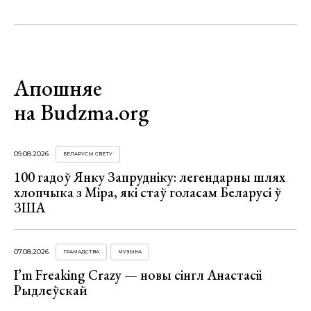
Апошняе
на Budzma.org
09.08.2026
БЕЛАРУСЫ СВЕТУ
100 гадоў Янку Запрудніку: легендарны шлях
хлопчыка з Міра, які стаў голасам Беларусі ў
ЗША
07.08.2026
ГРАМАДСТВА
МУЗЫКА
I’m Freaking Crazy — новы сінгл Анастасіі
Рыдлеўскай