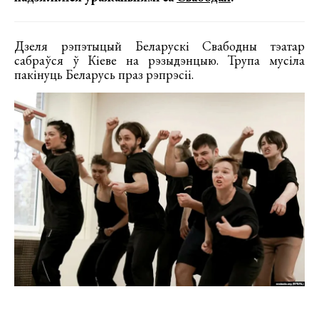
Дзеля рэпэтыцый Беларускі Свабодны тэатар
сабраўся ў Кіеве на рэзыдэнцыю. Трупа мусіла
пакінуць Беларусь праз рэпрэсіі.