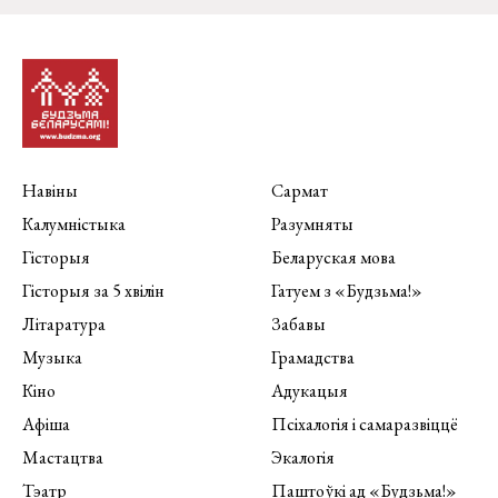
Навіны
Сармат
Калумністыка
Разумняты
Гісторыя
Беларуская мова
Гісторыя за 5 хвілін
Гатуем з «Будзьма!»
Літаратура
Забавы
Музыка
Грамадства
Кіно
Адукацыя
Афіша
Псіхалогія і самаразвіццё
Мастацтва
Экалогія
Тэатр
Паштоўкі ад «Будзьма!»