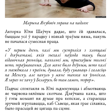
Марына Якубовіч зправа на падлозе
Акторка Юля Шаўчук дадае, што ёй здавалася,
быццам усё ў парадку і ніякай траўмы няма, пакуль
не пачалася сумесная праца.
«У першы дзень, калі мы сустрэліся з хлопцамі
і дзяўчатамі, якія зьехалі паўгода таму, была
відавочная розьніца, наколькі мы, прыехаўшы толькі
што, траўмаваныя. Для мяне было дзіўным, што калі
я зьяжджала з краіны, думала, буду сумаваць і галасіць
па Менску, але пакуль у мяне такога ня ўзьнікла.
Я зараз не хачу ў Беларусь, бо там гамон, тэрор».
Падчас спэктакля зь Юлі зьдзекуюцца і абмотваюць
яе чырвона-зялёным скотчам. Дзяўчына кажа, што
ў гэты момант ня думае пра кепскае, а стараецца
зручней згрупавацца, каб Сьвеце, якая грае сілавіка,
было прасьцей яе цягаць па сцэне.