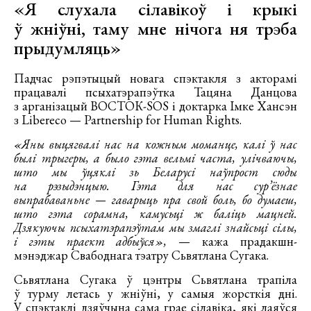
«Я слухала сілавікоў і крыкі
ў жніўні, таму мне нічога ня трэба
прыдумляць»
Падчас рэпэтыцый новага спэктакля з акторамі
працавалі псыхатэрапэўтка Тацяна Данцова
з арганізацый ВОСТОК-SOS і доктарка Імке Хансэн
з Libereco — Partnership for Human Rights.
«Яны выцягвалі нас на кожным моманце, калі ў нас
былі трыгеры, а было гэта вельмі часта, улічваючы,
што мы ўцяклі зь Беларусі наўпрост сюды
на рэзыдэнцыю. Гэта для нас сур’ёзнае
выпрабаваньне — гаварыць пра свой боль, бо думаеш,
што гэта сорамна, камусьці ж баліць мацней.
Дзякуючы псыхатэрапэўтам мы змаглі знайсьці сілы,
і гэты праект адбыўся»,
— кажа прадакшн-
мэнэджар Свабоднага тэатру Сьвятлана Сугака.
Cьвятлана Сугака ў цэнтры Сьвятлана трапіла
ў турму летась у жніўні, у самыя жорсткія дні.
У спэктаклі дзяўчына сама грае сілавіка, які лаяўся