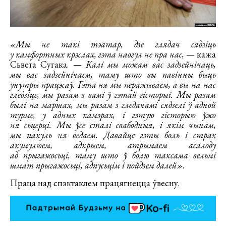
«Мы не такі тэатар, дзе глядач сядзіць
у камфортных крэслах, гэта наогул не пра нас,
— кажа
Сьвета Сугака. —
Калі мы можам вас задзейнічаць,
мы вас задзейнічаем, таму што вы павінны быць
унутры працэсаў. Гэта ня мы перажываем, а вы на нас
гледзіце, мы разам з вамі ў гэтай гісторыі. Мы разам
былі на маршах, мы разам з гледачамі сядзелі ў адной
турме, у адных камэрах, і гэтую гісторыю ўжо
ня сьцерці. Мы ўсе сталі свабодныя, і якім чынам,
мы пакуль ня ведаем. Давайце гэты боль і страх
акумулюем, адкрыем, атрымаем асалоду
ад прыгажосьці, таму што ў болю таксама вельмі
шмат прыгажосьці, адпусьцім і пойдзем далей».
Праца над спэктаклем працягнецца ўвесну.