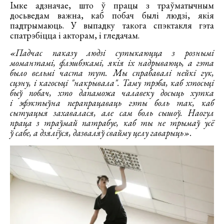
Імке адзначае, што ў працы з траўматычным
досьведам важна, каб побач былі людзі, якія
падтрымаюць. У выпадку такога спэктакля гэта
спатрэбіцца і акторам, і гледачам.
«Падчас паказу людзі сутыкаюцца з рознымі
момантамі, флэшбэкамі, якія іх надрываюць, а гэта
было вельмі часта тут. Мы спрабавалі нейкі гук,
сцэну, і кагосьці "накрывала". Таму трэба, каб хтосьці
быў побач, хто дапаможа чалавеку досыць хутка
і эфэктыўна перапрацаваць гэты боль так, каб
сытуацыя захавалася, але сам боль сышоў. Наогул
праца з траўмай патрабуе, каб ты не трымаў усё
ў сабе, а дзяліўся, дазваляў свайму целу гаварыць».