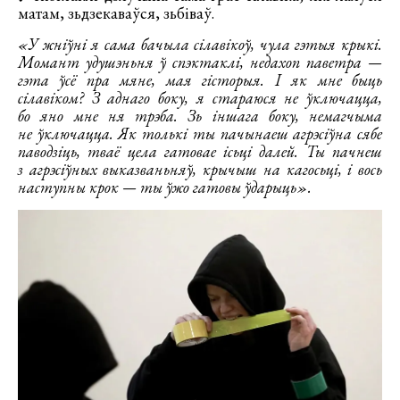
матам, зьдзекаваўся, зьбіваў.
«У жніўні я сама бачыла сілавікоў, чула гэтыя крыкі.
Момант удушэньня ў спэктаклі, недахоп паветра —
гэта ўсё пра мяне, мая гісторыя. І як мне быць
сілавіком? З аднаго боку, я стараюся не ўключацца,
бо яно мне ня трэба. Зь іншага боку, немагчыма
не ўключацца. Як толькі ты пачынаеш агрэсіўна сябе
паводзіць, тваё цела гатовае ісьці далей. Ты пачнеш
з агрэсіўных выказваньняў, крычыш на кагосьці, і вось
наступны крок — ты ўжо гатовы ўдарыць».