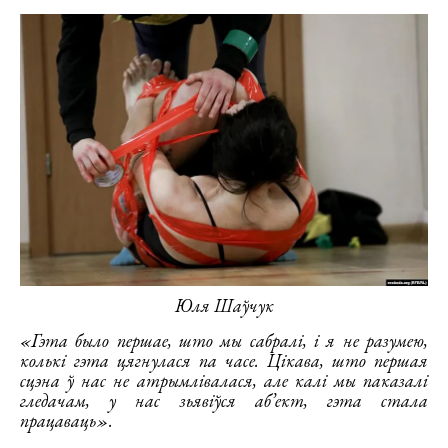
Юля Шаўчук
«Гэта было першае, што мы сабралі, і я не разумею,
колькі гэта цягнулася па часе. Цікава, што першая
сцэна ў нас не атрымлівалася, але калі мы паказалі
гледачам, у нас зьявіўся аб’ект, гэта стала
працаваць».