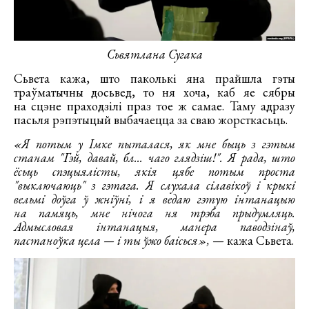
Сьвятлана Сугака
Сьвета кажа, што паколькі яна прайшла гэты
траўматычны досьвед, то ня хоча, каб яе сябры
на сцэне праходзілі праз тое ж самае. Таму адразу
пасьля рэпэтыцый выбачаецца за сваю жорсткасьць.
«Я потым у Імке пыталася, як мне быць з гэтым
станам "Гэй, давай, бл... чаго глядзіш!". Я рада, што
ёсьць спэцыялісты, якія цябе потым проста
"выключаюць" з гэтага. Я слухала сілавікоў і крыкі
вельмі доўга ў жніўні, і я ведаю гэтую інтанацыю
на памяць, мне нічога ня трэба прыдумляць.
Адмысловая інтанацыя, манера паводзінаў,
пастаноўка цела — і ты ўжо баісься»,
— кажа Сьвета.