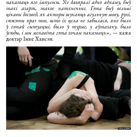
паказваць яго імпульсы. Усе давяралі адно аднаму, быў
такі азарт, такое натхненьне. Гэта быў вельмі
цікавы досьвед, як акторы шукаюць агульную мову, рухі,
сюжэты праз тое, што іх цела не забылася, яно было
ў гэтай сытуацыі, было ў турме, у аўтазаку, было
ўсюды, і мы менавіта гэта хочам паказваць»,
— кажа
доктар Імке Хансэн.