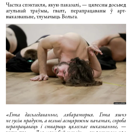
Частка спэктакля, якую паказалі, — цялесны досьвед
агульнай траўмы, гвалт, перапрацаваны ў арт-
выказваньне, тлумачыць Вольга.
«Гэта дасьледаваньне, лябараторыя. Гэта яшчэ
не зусім прадукт, а вельмі асьцярожны пачатак, спроба
перапрацаваць і стварыць цялеснае выказваньне,
—