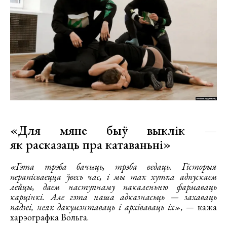
«Для мяне быў выклік —
як расказаць пра катаваньні»
«Гэта трэба бачыць, трэба ведаць. Гісторыя
перапісваецца ўвесь час, і мы так хутка адпускаем
лейцы, даем наступнаму пакаленьню фармаваць
карцінкі. Але гэта наша адказнасьць — захаваць
падзеі, неяк дакумэнтаваць і архіваваць іх», —
кажа
харэографка Вольга.