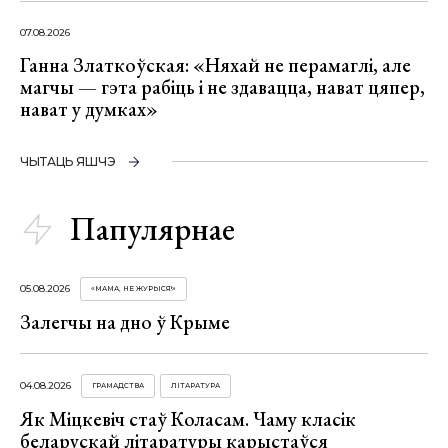
07.08.2026
Ганна Златкоўская: «Няхай не перамаглі, але
магчы — гэта рабіць і не здавацца, нават цяпер,
нават у думках»
ЧЫТАЦЬ ЯШЧЭ
Папулярнае
05.08.2026
«МАМА, НЕ ЖУРЫСЯ!»
Залегчы на дно ў Крыме
04.08.2026
ГРАМАДСТВА
ЛІТАРАТУРА
Як Міцкевіч стаў Коласам. Чаму класік
беларускай літаратуры карыстаўся