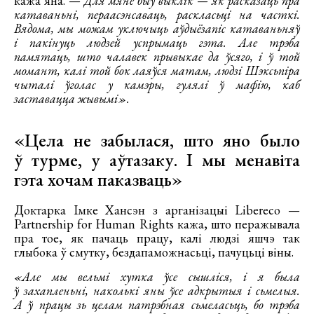
кажа яна. —
Для мяне быў выклік — як расказаць пра
катаваньні, пераасэнсаваць, раскласьці на часткі.
Вядома, мы можам уключыць аўдыёзапіс катаваньняў
і пакінуць людзей успрымаць гэта. Але трэба
памятаць, што чалавек прывыкае да ўсяго, і ў той
момант, калі той бок лаяўся матам, людзі Шэксьпіра
чыталі ўголас у камэры, гулялі ў мафію, каб
заставацца жывымі».
«Цела не забылася, што яно было
ў турме, у аўтазаку. І мы менавіта
гэта хочам паказваць»
Доктарка Імке Хансэн з арганізацыі Libereco —
Partnership for Human Rights кажа, што перажывала
пра тое, як пачаць працу, калі людзі яшчэ так
глыбока ў смутку, бездапаможнасьці, пачуцьці віны.
«Але мы вельмі хутка ўсе сышліся, і я была
ў захапленьні, наколькі яны ўсе адкрытыя і сьмелыя.
А ў працы зь целам патрэбная сьмеласьць, бо трэба