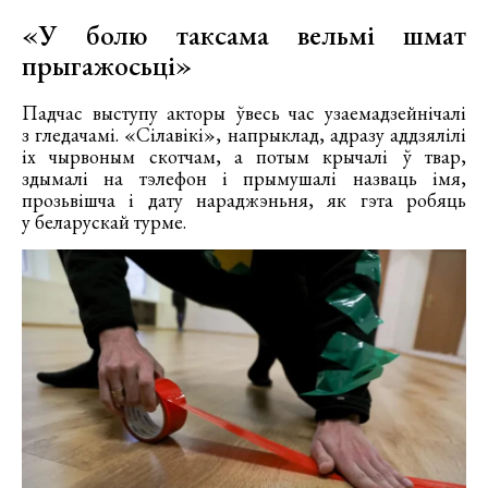
«У болю таксама вельмі шмат
прыгажосьці»
Падчас выступу акторы ўвесь час узаемадзейнічалі
з гледачамі. «Сілавікі», напрыклад, адразу аддзялілі
іх чырвоным скотчам, а потым крычалі ў твар,
здымалі на тэлефон і прымушалі назваць імя,
прозьвішча і дату нараджэньня, як гэта робяць
у беларускай турме.