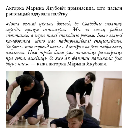
Акторка Марына Якубовіч прызнаецца, што пасьля
рэпэтыцый адчувала палёгку.
«Гэта вельмі цікавы досьвед, бо Свабодны тэатар
заўсёды працуе інтэнсіўна. Мы за месяц рабілі
спэктакль, а тут такі спакойны рэжым. Было вельмі
камфортна, што нас падтрымлівалі спэцыялісты.
За ўвесь гэты пэрыяд пасьля 9 жніўня ва ўсіх набралася,
накіпела. Нам трэба было ўжо пачынаць размаўляць
пра гэта, выліваць, бо яно як фантан пачынала ўжо
біць з нас»,
— кажа акторка Марына Якубовіч.