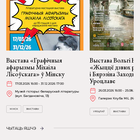
Выстава «Графічныя
Выстава Вольгі На
афарызмы Міхаіла
«Жыццё дзвюх рэк
Лісоўскага» ў Мінску
і Бярэзіна Заходня
Уроцлаве
17.03.2026 16:00 - 31.12.2026 17:00
26.03.2026 16:00 - 25.08.202
Музей гісторыі беларускай літаратуры
(вул. Багдановіча, 13)
Галерэя Клуба MiL (Kościu
МІНСК
ВЫСТАВЫ
УРОЦЛАЎ
ВЫСТАВЫ
ЧЫТАЦЬ ЯШЧЭ