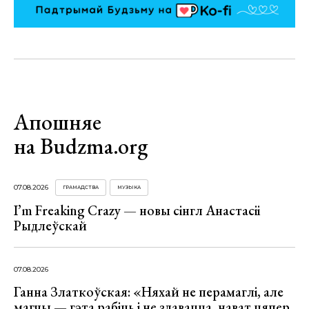
Апошняе
на Budzma.org
07.08.2026
ГРАМАДСТВА
МУЗЫКА
I’m Freaking Crazy — новы сінгл Анастасіі
Рыдлеўскай
07.08.2026
Ганна Златкоўская: «Няхай не перамаглі, але
магчы — гэта рабіць і не здавацца, нават цяпер,