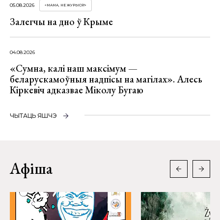
05.08.2026
«МАМА, НЕ ЖУРЫСЯ!»
Залегчы на дно ў Крыме
04.08.2026
«Сумна, калі наш максімум —
беларускамоўныя надпісы на магілах». Алесь
Кіркевіч адказвае Міколу Бугаю
ЧЫТАЦЬ ЯШЧЭ
Афіша