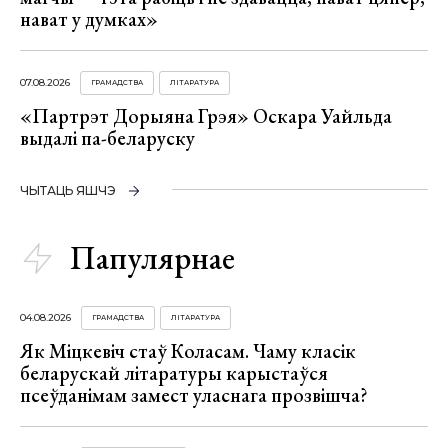
нават у думках»
07.08.2026
ГРАМАДСТВА
ЛІТАРАТУРА
«Партрэт Дорыяна Грэя» Оскара Уайльда
выдалі па-беларуску
ЧЫТАЦЬ ЯШЧЭ
Папулярнае
04.08.2026
ГРАМАДСТВА
ЛІТАРАТУРА
Як Міцкевіч стаў Коласам. Чаму класік
беларускай літаратуры карыстаўся
псеўданімам замест уласнага прозвішча?