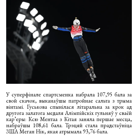
У суперфінале спартсменка набрала 107,95 бала за
свой скачок, выканаўшы патройнае сальта з трыма
вінтамі. Гуськова спынілася літаральна за крок ад
другога залатога медаля Алімпійскіх гульняў у сваёй
кар’еры: Ксю Ментаа з Кітая заняла першае месца,
набраўшы 108,61 бала. Трэцяй стала прадстаўніца
ЗША Меган Нік, якая атрымала 93,76 бала.