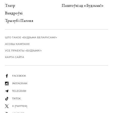
Тэатр
Паштоўкі ад «Будзьма!»
Вандроўкі
Трызуб і Пагоня
ШТО ТАКОЕ «БУДЗЬМА БЕЛАРУСАМІ!»
АСОБЫ КАМПАНІІ
УСЕ ПРАЕКТЫ «БУДЗЬМА!»
КАРТА САЙТА
FACEBOOK
INSTAGRAM
TELEGRAM
TIKTOK
X (TWITTER)