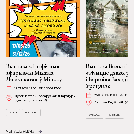
Выстава «Графічныя
Выстава Вольгі На
афарызмы Міхаіла
«Жыццё дзвюх рэк
Лісоўскага» ў Мінску
і Бярэзіна Заходня
Уроцлаве
17.03.2026 16:00 - 31.12.2026 17:00
26.03.2026 16:00 - 25.08.202
Музей гісторыі беларускай літаратуры
(вул. Багдановіча, 13)
Галерэя Клуба MiL (Kościu
МІНСК
ВЫСТАВЫ
УРОЦЛАЎ
ВЫСТАВЫ
ЧЫТАЦЬ ЯШЧЭ