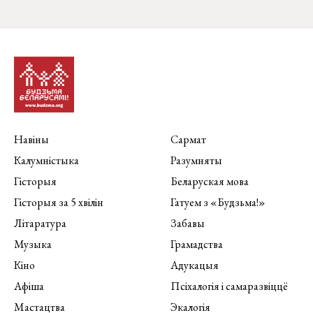
Навіны
Сармат
Калумністыка
Разумняты
Гісторыя
Беларуская мова
Гісторыя за 5 хвілін
Гатуем з «Будзьма!»
Літаратура
Забавы
Музыка
Грамадства
Кіно
Адукацыя
Афіша
Псіхалогія і самаразвіццё
Мастацтва
Экалогія