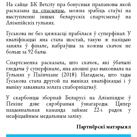
На сайце БК Betcity пра бонусныя прапановы якой
расказана
па спасылцы
, можна зрабіць стаўкі на
выступленні іншых беларускіх спартсменаў на
Алімпійскіх гульнях.
Гуськова не без цяжкасці прабілася ў суперфінал. У
кваліфікацыі яна стала шостай, такую ж пазіцыю
заняла ў фінале, набраўшы за кожны скачок не
больш за 92 балы.
Спартсменка расказала, што скачок, які ўбачылі
гледачы ў суперфінале, яна апошні раз выконвала на
Гульнях у Пхёнчхане (2018). Нагадаем, што тады
Гуськова стала другой па выніках кваліфікацыі і ў
выніку заваявала золата спаборніцтваў.
У скарбонцы зборнай Беларусі на Алімпіядзе ў
Пекіне дзве сярэбраныя ўзнагароды. Цяпер
нацыянальная каманда займае 22-і радок у
неафіцыйным медальным заліку.
Партнёрскі матэрыял