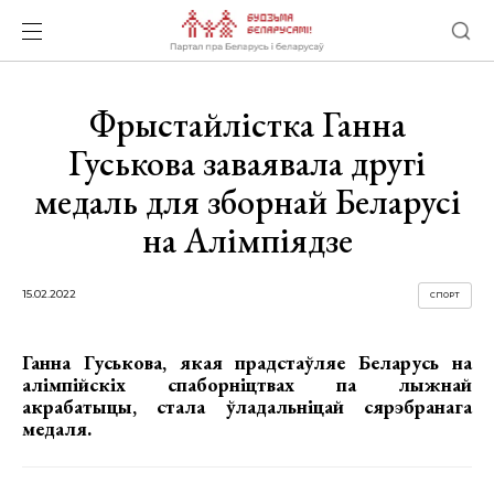
Фрыстайлістка Ганна
Гуськова заваявала другі
медаль для зборнай Беларусі
на Алімпіядзе
15.02.2022
СПОРТ
Ганна Гуськова, якая прадстаўляе Беларусь на
алімпійскіх спаборніцтвах па лыжнай
акрабатыцы, стала ўладальніцай сярэбранага
медаля.